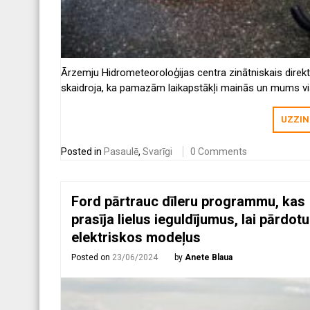
Ārzemju Hidrometeoroloģijas centra zinātniskais direk
skaidroja, ka pamazām laikapstākļi mainās un mums v
nāksies pielāgoties tam kas gaidāms nākotnē ikdienas
UZZIN
Posted in
Pasaulē
,
Svarīgi
0 Comments
Ford pārtrauc dīleru programmu, kas
prasīja lielus ieguldījumus, lai pārdotu
elektriskos modeļus
Posted on
23/06/2024
by
Anete Blaua