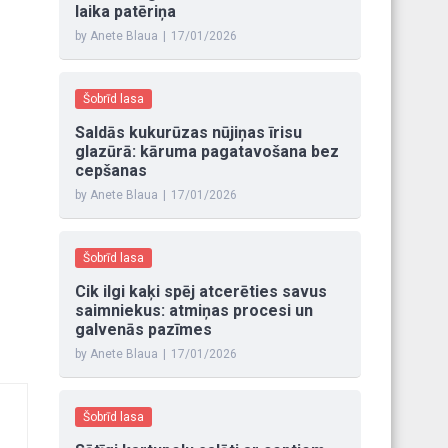
laika patēriņa
by Anete Blaua
|
17/01/2026
Šobrīd lasa
Saldās kukurūzas nūjiņas īrisu
glazūrā: kāruma pagatavošana bez
cepšanas
by Anete Blaua
|
17/01/2026
Šobrīd lasa
Cik ilgi kaķi spēj atcerēties savus
saimniekus: atmiņas procesi un
galvenās pazīmes
by Anete Blaua
|
17/01/2026
Šobrīd lasa