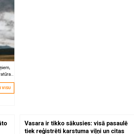
ņiem,
ratūras
lvenā
mi
I VISU
āto
Vasara ir tikko sākusies: visā pasaulē
tiek reģistrēti karstuma viļņi un citas