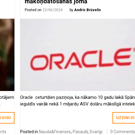
mākoņdatošanas jomā
Posted on
22/06/2024
by
Andris Brūvelis
totājiem
Oracle ceturtdien paziņoja, ka nākamo 10 gadu laikā Spāni
ieguldīs vairāk nekā 1 miljardu ASV dolāru mākslīgā intele
un mākoņdatošanas jomā, lai apmierinātu pieaugošo
pieprasījumu pēc saviem pakalpojumiem šajā valstī.
I VISU
UZZINI V
nts
Posted in
Nauda&Finanses
,
Pasaulē
,
Svarīgi
0 Comment