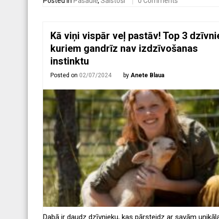
Posted in
Pasaulē
,
Saistoši
0 Comments
Kā viņi vispār veļ pastāv! Top 3 dzīvni
kuriem gandrīz nav izdzīvošanas
instinktu
Posted on
02/07/2024
by
Anete Blaua
Dabā ir daudz dzīvnieku, kas pārsteidz ar savām unikā