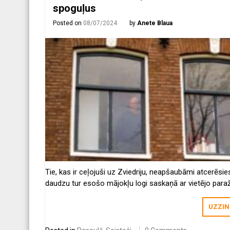
spoguļus
Posted on
08/07/2024
by
Anete Blaua
Tie, kas ir ceļojuši uz Zviedriju, neapšaubāmi atcerēsie
daudzu tur esošo mājokļu logi saskaņā ar vietējo para
paliek atvērti skatam. Dažiem cilvēkiem šāds dzīvesvei
dīvains un neparasts, jo vajadzētu būt privātumam.
UZZIN