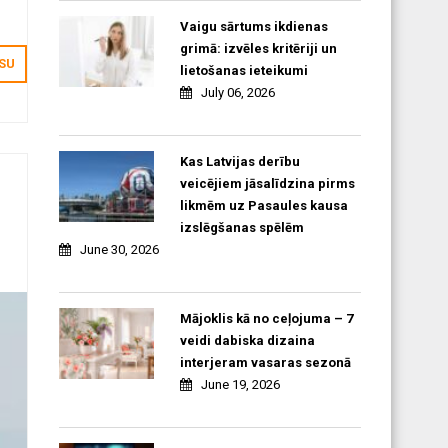
Vaigu sārtums ikdienas
grimā: izvēles kritēriji un
ei.
ISU
lietošanas ieteikumi
July 06, 2026
Kas Latvijas derību
veicējiem jāsalīdzina pirms
likmēm uz Pasaules kausa
izslēgšanas spēlēm
June 30, 2026
Mājoklis kā no ceļojuma – 7
veidi dabiska dizaina
interjeram vasaras sezonā
June 19, 2026