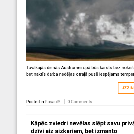
Tuvākajās dienās Austrumeiropā būs karsts bez nokriš
bet naktīs darba nedēļas otrajā pusē iespējams tempe
pazeminājums. Hidrometeoroloģijas centra ārzemju ga
speciāliste Makarova pastāstīja, kādi laikapstākļi gaidā
UZZIN
reģionā.
Posted in
Pasaulē
0 Comments
Kāpēc zviedri nevēlas slēpt savu priv
dzīvi aiz aizkariem, bet izmanto