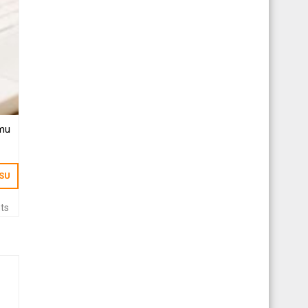
ēmu
ISU
ts