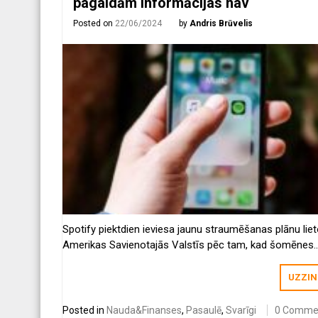
pagaidām informācijas nav
Posted on
22/06/2024
by
Andris Brūvelis
Spotify piektdien ieviesa jaunu straumēšanas plānu lie
Amerikas Savienotajās Valstīs pēc tam, kad šomēnes
paaugstināja cenas saviem premium plāniem.
UZZIN
Posted in
Nauda&Finanses
,
Pasaulē
,
Svarīgi
0 Comme