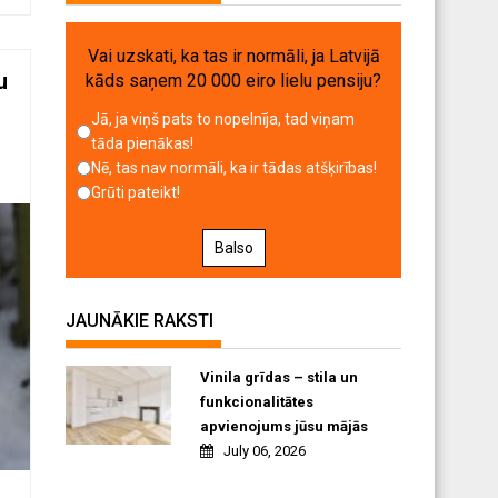
Vai uzskati, ka tas ir normāli, ja Latvijā
u
kāds saņem 20 000 eiro lielu pensiju?
Jā, ja viņš pats to nopelnīja, tad viņam
tāda pienākas!
Nē, tas nav normāli, ka ir tādas atšķirības!
Grūti pateikt!
Balso
JAUNĀKIE RAKSTI
Vinila grīdas – stila un
funkcionalitātes
apvienojums jūsu mājās
July 06, 2026