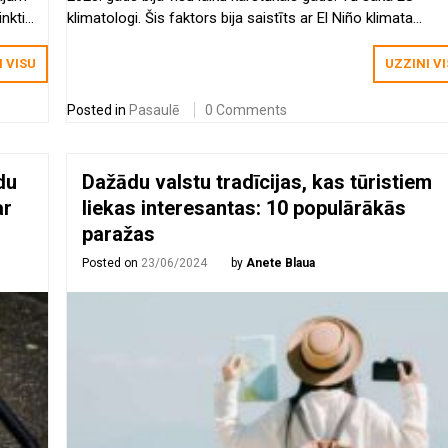
nkti
klimatologi. Šis faktors bija saistīts ar El Niño klimata
fenomenu. Taču šovasar situācija var krasi mainīties.
Karstumu nomainīs aukstāks laiks. La Niño tuvojas pasaul
I VISU
UZZINI V
Posted in
Pasaulē
0 Comments
du
Dažādu valstu tradīcijas, kas tūristiem
ar
liekas interesantas: 10 populārākās
paražas
Posted on
23/06/2024
by
Anete Blaua