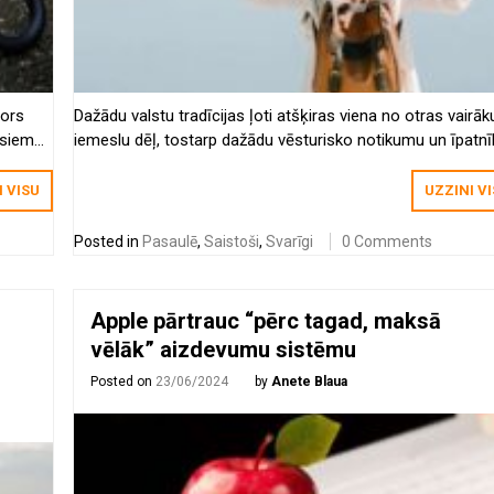
tors
Dažādu valstu tradīcijas ļoti atšķiras viena no otras vairāk
isiem
iemeslu dēļ, tostarp dažādu vēsturisko notikumu un īpatn
.
dēļ.
I VISU
UZZINI V
Posted in
Pasaulē
,
Saistoši
,
Svarīgi
0 Comments
Apple pārtrauc “pērc tagad, maksā
vēlāk” aizdevumu sistēmu
Posted on
23/06/2024
by
Anete Blaua