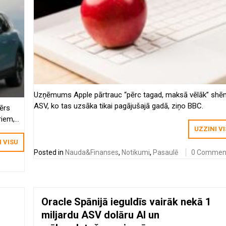
Uzņēmums Apple pārtrauc “pērc tagad, maksā vēlāk” sh
ASV, ko tas uzsāka tikai pagājušajā gadā, ziņo BBC.
ērs
riem,
UZZINI V
I VISU
Posted in
Nauda&Finanses
,
Notikumi
,
Pasaulē
0 Commen
Oracle Spānijā ieguldīs vairāk nekā 1
miljardu ASV dolāru AI un