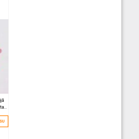
jā
kta
ISU
s