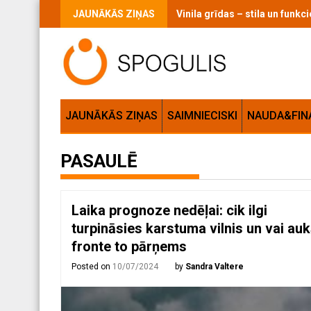
Skip
JAUNĀKĀS ZIŅAS
Vinila grīdas – stila un funk
to
content
JAUNĀKĀS ZIŅAS
SAIMNIECISKI
NAUDA&FIN
PASAULĒ
Laika prognoze nedēļai: cik ilgi
turpināsies karstuma vilnis un vai au
fronte to pārņems
Posted on
10/07/2024
by
Sandra Valtere