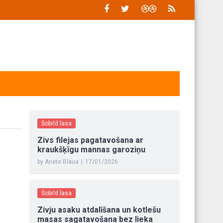
Šobrīd lasa
Zivs filejas pagatavošana ar
kraukšķīgu mannas garoziņu
by Anete Blaua
|
17/01/2026
Šobrīd lasa
Zivju asaku atdalīšana un kotlešu
masas sagatavošana bez lieka