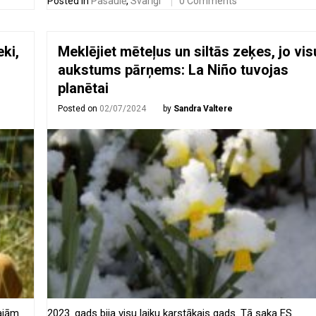
Posted in
Pasaulē
,
Svarīgi
0 Comments
eki,
Meklējiet mēteļus un siltās zeķes, jo vis
aukstums pārņems: La Niño tuvojas
planētai
Posted on
02/07/2024
by
Sandra Valtere
lajām
2023. gads bija visu laiku karstākais gads. Tā saka ES