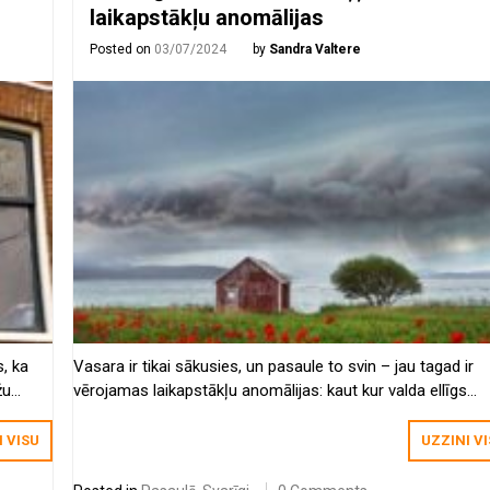
laikapstākļu anomālijas
Posted on
03/07/2024
by
Sandra Valtere
s, ka
Vasara ir tikai sākusies, un pasaule to svin – jau tagad ir
žu
vērojamas laikapstākļu anomālijas: kaut kur valda ellīgs
ds šķiet
karstums, kaut kur – lietusgāzes un krusa. Sliktie laikapstāk
tik bargi, ka daudzi iedzīvotāji ir nobažījušies par nākotni.
I VISU
UZZINI V