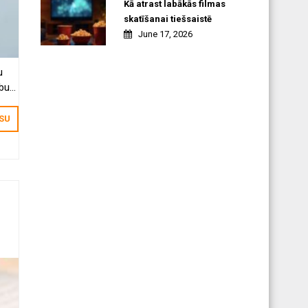
Kā atrast labākās filmas
skatīšanai tiešsaistē
June 17, 2026
u
ību
ISU