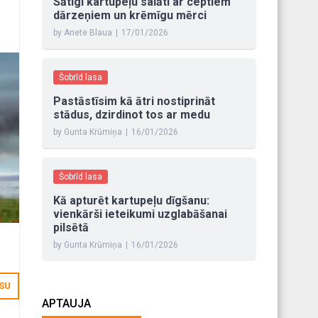
Sātīgi kartupeļu salāti ar ceptiem
dārzeņiem un krēmīgu mērci
by Anete Blaua
|
17/01/2026
Šobrīd lasa
Pastāstīsim kā ātri nostiprināt
stādus, dzirdinot tos ar medu
by Gunta Krūmiņa
|
16/01/2026
Šobrīd lasa
Kā apturēt kartupeļu dīgšanu:
vienkārši ieteikumi uzglabāšanai
pilsētā
by Gunta Krūmiņa
|
16/01/2026
ļi ir
ISU
APTAUJA