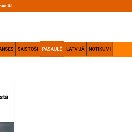
cionalitātes apvienojums jūsu mājās
ANSES
SAISTOŠI
PASAULĒ
LATVIJĀ
NOTIKUMI
kstā