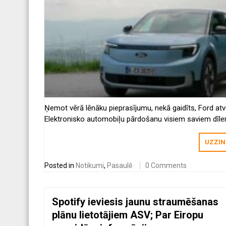
Ņemot vērā lēnāku pieprasījumu, nekā gaidīts, Ford atv
Elektronisko automobiļu pārdošanu visiem saviem dīle
vēsta CNBC.
UZZIN
Posted in
Notikumi
,
Pasaulē
0 Comments
Spotify ieviesis jaunu straumēšanas
plānu lietotājiem ASV; Par Eiropu