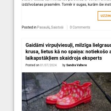
izdzīvošanas prasmēm. Tomēr ir sugas, kurām šie insti
nepiemīt vai ir stipri novājināti.
UZZIN
Posted in
Pasaulē
,
Saistoši
0 Comments
Gaidāmi virpuļviesuļi, milzīga lielgrau
krusa, lietus kā no spaiņa: notiekošo 
laikapstākļiem skaidroja eksperts
Posted on
01/07/2024
by
Sandra Valtere