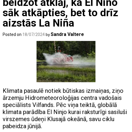
beidzot atklāj, ka El Niño
sāk atkāpties, bet to drīz
aizstās La Niña
Sandra Valtere
Posted on
18/07/2024
by
Klimata pasaulē notiek būtiskas izmaiņas, ziņo
ārzemju Hidrometeoroloģijas centra vadošais
speciālists Vilfands. Pēc viņa teiktā, globālā
klimata parādība El Ninjo kurai raksturīgi sasiluši
virszemes ūdeņi Klusajā okeānā, savu ciklu
pabeidza jūnijā.