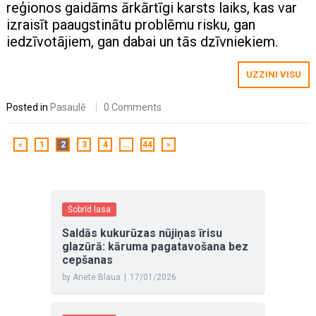
reģionos gaidāms ārkārtīgi karsts laiks, kas var
izraisīt paaugstinātu problēmu risku, gan
iedzīvotājiem, gan dabai un tās dzīvniekiem.
UZZINI VISU
Posted in
Pasaulē
0 Comments
«
1
2
3
4
…
44
»
Šobrīd lasa
Saldās kukurūzas nūjiņas īrisu
glazūrā: kāruma pagatavošana bez
cepšanas
by Anete Blaua
|
17/01/2026