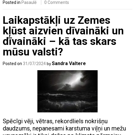
Posted in
Pasaulē
0 Comments
Laikapstākļi uz Zemes
kļūst aizvien dīvaināki un
dīvaināki – kā tas skars
mūsu valsti?
Sandra Valtere
Posted on
31/07/2024
by
Spēcīgi vēji, vētras, rekordliels nokrišņu
daudzums, nepanesami karstuma viļņi un mežu