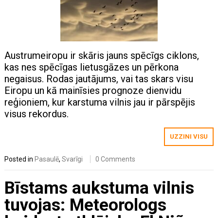
Austrumeiropu ir skāris jauns spēcīgs ciklons,
kas nes spēcīgas lietusgāzes un pērkona
negaisus. Rodas jautājums, vai tas skars visu
Eiropu un kā mainīsies prognoze dienvidu
reģioniem, kur karstuma vilnis jau ir pārspējis
visus rekordus.
UZZINI VISU
Posted in
Pasaulē
,
Svarīgi
0 Comments
Bīstams aukstuma vilnis
tuvojas: Meteorologs