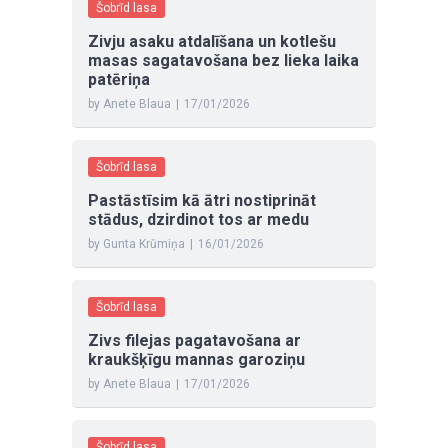
Šobrīd lasa
Zivju asaku atdalīšana un kotlešu
masas sagatavošana bez lieka laika
patēriņa
by Anete Blaua
|
17/01/2026
Šobrīd lasa
Pastāstīsim kā ātri nostiprināt
stādus, dzirdinot tos ar medu
by Gunta Krūmiņa
|
16/01/2026
Šobrīd lasa
Zivs filejas pagatavošana ar
kraukšķīgu mannas garoziņu
by Anete Blaua
|
17/01/2026
Šobrīd lasa