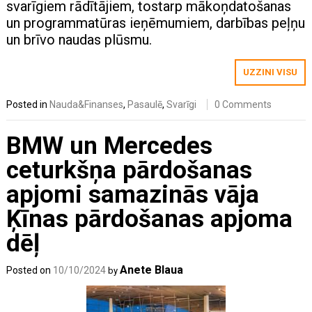
svarīgiem rādītājiem, tostarp mākoņdatošanas
un programmatūras ieņēmumiem, darbības peļņu
un brīvo naudas plūsmu.
UZZINI VISU
Posted in
Nauda&Finanses
,
Pasaulē
,
Svarīgi
0 Comments
BMW un Mercedes
ceturkšņa pārdošanas
apjomi samazinās vāja
Ķīnas pārdošanas apjoma
dēļ
Anete Blaua
Posted on
10/10/2024
by