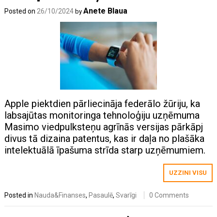
Anete Blaua
Posted on
26/10/2024
by
Apple piektdien pārliecināja federālo žūriju, ka
labsajūtas monitoringa tehnoloģiju uzņēmuma
Masimo viedpulksteņu agrīnās versijas pārkāpj
divus tā dizaina patentus, kas ir daļa no plašāka
intelektuālā īpašuma strīda starp uzņēmumiem.
UZZINI VISU
Posted in
Nauda&Finanses
,
Pasaulē
,
Svarīgi
0 Comments