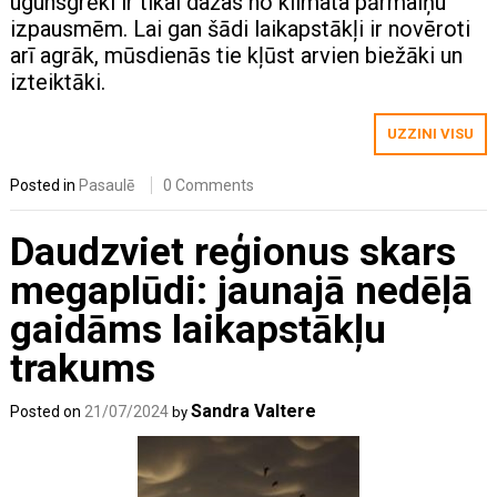
ugunsgrēki ir tikai dažas no klimata pārmaiņu
izpausmēm. Lai gan šādi laikapstākļi ir novēroti
arī agrāk, mūsdienās tie kļūst arvien biežāki un
izteiktāki.
UZZINI VISU
Posted in
Pasaulē
0 Comments
Daudzviet reģionus skars
megaplūdi: jaunajā nedēļā
gaidāms laikapstākļu
trakums
Sandra Valtere
Posted on
21/07/2024
by