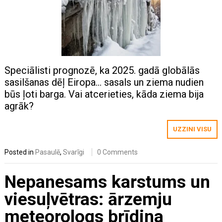
Speciālisti prognozē, ka 2025. gadā globālās
sasilšanas dēļ Eiropa… sasals un ziema nudien
būs ļoti barga. Vai atcerieties, kāda ziema bija
agrāk?
UZZINI VISU
Posted in
Pasaulē
,
Svarīgi
0 Comments
Nepanesams karstums un
viesuļvētras: ārzemju
meteorologs brīdina