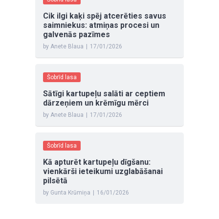
Cik ilgi kaķi spēj atcerēties savus
saimniekus: atmiņas procesi un
galvenās pazīmes
by Anete Blaua
|
17/01/2026
Šobrīd lasa
Sātīgi kartupeļu salāti ar ceptiem
dārzeņiem un krēmīgu mērci
by Anete Blaua
|
17/01/2026
Šobrīd lasa
Kā apturēt kartupeļu dīgšanu:
vienkārši ieteikumi uzglabāšanai
pilsētā
by Gunta Krūmiņa
|
16/01/2026