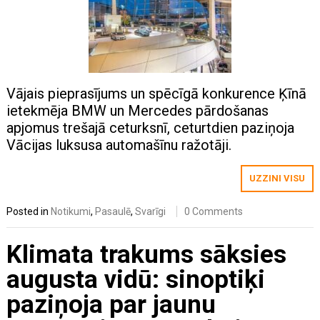
Vājais pieprasījums un spēcīgā konkurence Ķīnā
ietekmēja BMW un Mercedes pārdošanas
apjomus trešajā ceturksnī, ceturtdien paziņoja
Vācijas luksusa automašīnu ražotāji.
UZZINI VISU
Posted in
Notikumi
,
Pasaulē
,
Svarīgi
0 Comments
Klimata trakums sāksies
augusta vidū: sinoptiķi
paziņoja par jaunu