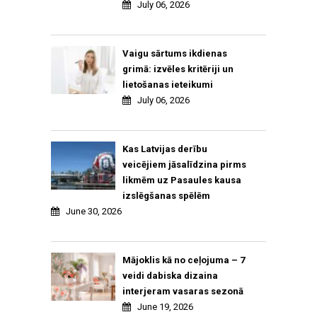
July 06, 2026
Vaigu sārtums ikdienas
grimā: izvēles kritēriji un
lietošanas ieteikumi
July 06, 2026
Kas Latvijas derību
veicējiem jāsalīdzina pirms
likmēm uz Pasaules kausa
izslēgšanas spēlēm
June 30, 2026
Mājoklis kā no ceļojuma – 7
veidi dabiska dizaina
interjeram vasaras sezonā
June 19, 2026