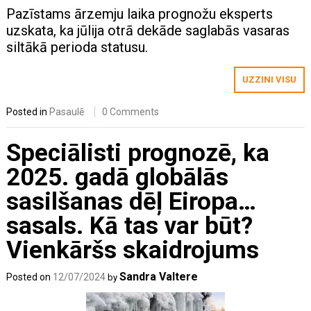
Pazīstams ārzemju laika prognožu eksperts
uzskata, ka jūlija otrā dekāde saglabās vasaras
siltākā perioda statusu.
UZZINI VISU
Posted in
Pasaulē
0 Comments
Speciālisti prognozē, ka
2025. gadā globālās
sasilšanas dēļ Eiropa…
sasals. Kā tas var būt?
Vienkāršs skaidrojums
Sandra Valtere
Posted on
12/07/2024
by