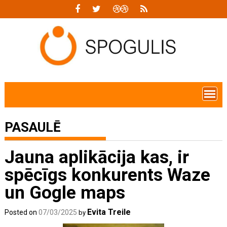
Skip
to
content
PASAULĒ
Jauna aplikācija kas, ir
spēcīgs konkurents Waze
un Gogle maps
Evita Treile
Posted on
07/03/2025
by