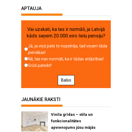
APTAUJA
Vai uzskati, ka tas ir normāli, ja Latvijā
kāds saņem 20 000 eiro lielu pensiju?
Jā, ja viņš pats to nopelnīja, tad viņam tāda
pienākas!
Nē, tas nav normāli, ka ir tādas atšķirības!
Grūti pateikt!
Balso
JAUNĀKIE RAKSTI
Vinila grīdas – stila un
funkcionalitātes
apvienojums jūsu mājās