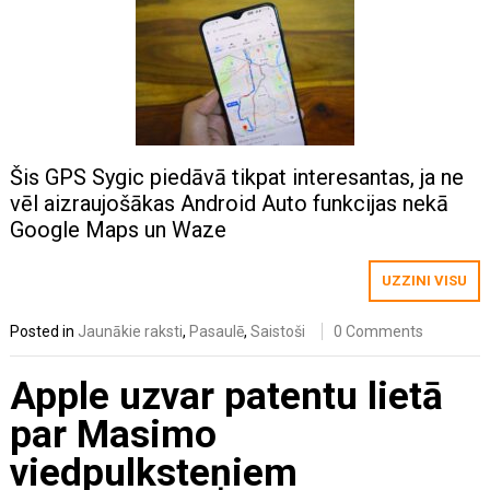
Šis GPS Sygic piedāvā tikpat interesantas, ja ne
vēl aizraujošākas Android Auto funkcijas nekā
Google Maps un Waze
UZZINI VISU
Posted in
Jaunākie raksti
,
Pasaulē
,
Saistoši
0 Comments
Apple uzvar patentu lietā
par Masimo
viedpulksteņiem