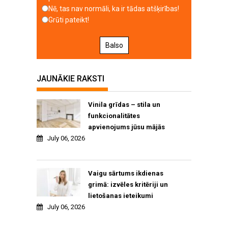
Nē, tas nav normāli, ka ir tādas atšķirības!
Grūti pateikt!
Balso
JAUNĀKIE RAKSTI
Vinila grīdas – stila un
funkcionalitātes
apvienojums jūsu mājās
July 06, 2026
Vaigu sārtums ikdienas
grimā: izvēles kritēriji un
lietošanas ieteikumi
July 06, 2026