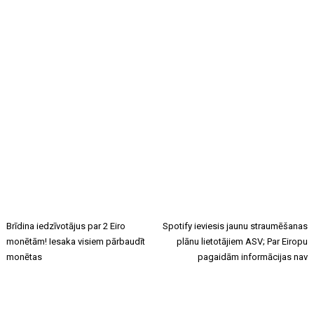
Brīdina iedzīvotājus par 2 Eiro
Spotify ieviesis jaunu straumēšanas
monētām! Iesaka visiem pārbaudīt
plānu lietotājiem ASV; Par Eiropu
monētas
pagaidām informācijas nav