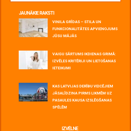
JAUNĀKIE RAKSTI
VINILA GRĪDAS – STILA UN
FUNKCIONALITĀTES APVIENOJUMS
JŪSU MĀJĀS
July 06, 2026
VAIGU SĀRTUMS IKDIENAS GRIMĀ:
IZVĒLES KRITĒRIJI UN LIETOŠANAS
IETEIKUMI
July 06, 2026
KAS LATVIJAS DERĪBU VEICĒJIEM
JĀSALĪDZINA PIRMS LIKMĒM UZ
PASAULES KAUSA IZSLĒGŠANAS
SPĒLĒM
June 30, 2026
IZVĒLNE