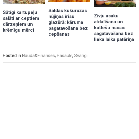
Saldās kukurūzas
Sātīgi kartupeļu
Zivju asaku
nūjiņas īrisu
salāti ar ceptiem
atdalīšana un
glazūrā: kāruma
dārzeņiem un
kotlešu masas
pagatavošana bez
krēmīgu mērci
sagatavošana bez
cepšanas
lieka laika patēriņa
Posted in
Nauda&Finanses
,
Pasaulē
,
Svarīgi
Post
navigation