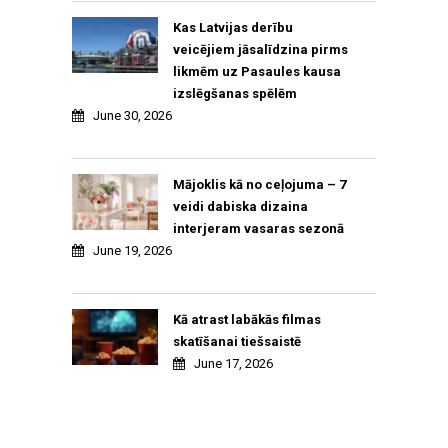
Kas Latvijas derību
veicējiem jāsalīdzina pirms
likmēm uz Pasaules kausa
izslēgšanas spēlēm
June 30, 2026
Mājoklis kā no ceļojuma – 7
veidi dabiska dizaina
interjeram vasaras sezonā
June 19, 2026
Kā atrast labākās filmas
skatīšanai tiešsaistē
June 17, 2026