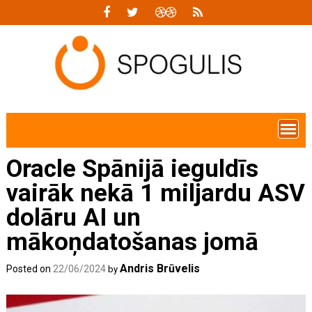
Skip
to
content
Oracle Spānijā ieguldīs
vairāk nekā 1 miljardu ASV
dolāru AI un
mākoņdatošanas jomā
Andris Brūvelis
Posted on
22/06/2024
by