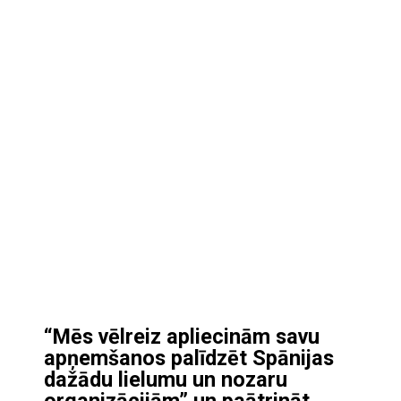
“Mēs vēlreiz apliecinām savu
apņemšanos palīdzēt Spānijas
dažādu lielumu un nozaru
organizācijām” un paātrināt