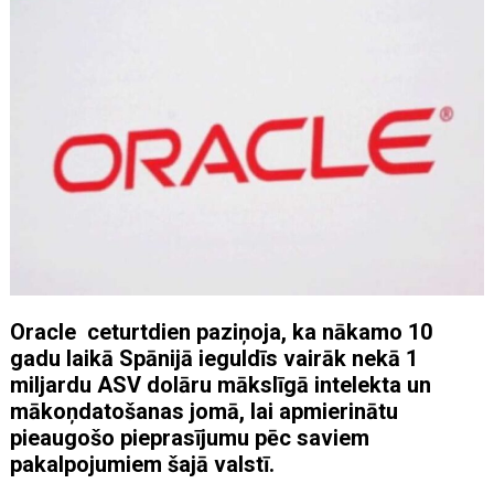
Oracle ceturtdien paziņoja, ka nākamo 10
gadu laikā Spānijā ieguldīs vairāk nekā 1
miljardu ASV dolāru mākslīgā intelekta un
mākoņdatošanas jomā, lai apmierinātu
pieaugošo pieprasījumu pēc saviem
pakalpojumiem šajā valstī.