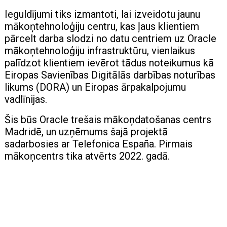
Ieguldījumi tiks izmantoti, lai izveidotu jaunu
mākoņtehnoloģiju centru, kas ļaus klientiem
pārcelt darba slodzi no datu centriem uz Oracle
mākoņtehnoloģiju infrastruktūru, vienlaikus
palīdzot klientiem ievērot tādus noteikumus kā
Eiropas Savienības Digitālās darbības noturības
likums (DORA) un Eiropas ārpakalpojumu
vadlīnijas.
Šis būs Oracle trešais mākoņdatošanas centrs
Madridē, un uzņēmums šajā projektā
sadarbosies ar Telefonica España. Pirmais
mākoņcentrs tika atvērts 2022. gadā.