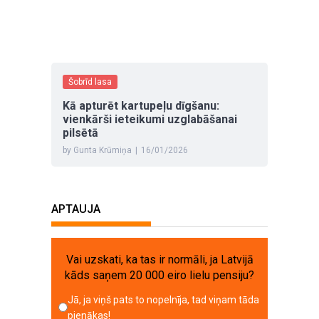
Šobrīd lasa
Kā apturēt kartupeļu dīgšanu:
vienkārši ieteikumi uzglabāšanai
pilsētā
by Gunta Krūmiņa
|
16/01/2026
APTAUJA
Vai uzskati, ka tas ir normāli, ja Latvijā
kāds saņem 20 000 eiro lielu pensiju?
Jā, ja viņš pats to nopelnīja, tad viņam tāda
pienākas!