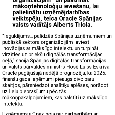
mākoņtehnoloģiju ieviešanu, lai
palielinātu uzņēmējdarbības
veiktspēju, teica Oracle Spānijas
valsts vadītājs Alberts Triola.
“Ieguldījums… palīdzēs Spānijas uzņēmumiem un
publiskā sektora organizācijām ieviest
inovācijas ar mākslīgo intelektu un turpināt
virzīties uz priekšu digitālās transformācijas
ceļā,” sacīja Spānijas digitālās transformācijas
un valsts pārvaldes ministrs Hosē Luiss Eskrīva.
Oracle pagājušajā nedēļā prognozēja, ka 2025.
finanšu gada ieņēmumi pieaugs divciparu
skaitļos, pārsniedzot analītiķu aplēses, norādot
uz lielu pieprasījumu pēc tās
mākoņpakalpojumiem, kas balstīti uz mākslīgo
intelektu.
Uzņēmums arī paziņoja par partnerībām ar