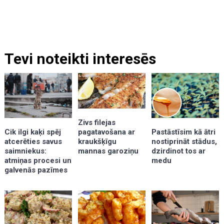
Tevi noteikti interesēs
Zivs filejas
pagatavošana ar
Cik ilgi kaķi spēj
Pastāstīsim kā ātri
kraukšķīgu
atcerēties savus
nostiprināt stādus,
mannas garoziņu
saimniekus:
dzirdinot tos ar
atmiņas procesi un
medu
galvenās pazīmes