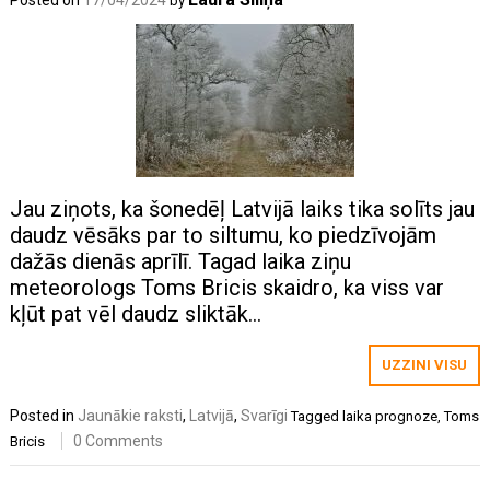
by
Jau ziņots, ka šonedēļ Latvijā laiks tika solīts jau
daudz vēsāks par to siltumu, ko piedzīvojām
dažās dienās aprīlī. Tagad laika ziņu
meteorologs Toms Bricis skaidro, ka viss var
kļūt pat vēl daudz sliktāk…
UZZINI VISU
Posted in
Jaunākie raksti
,
Latvijā
,
Svarīgi
Tagged
laika prognoze
,
Toms
0 Comments
Bricis