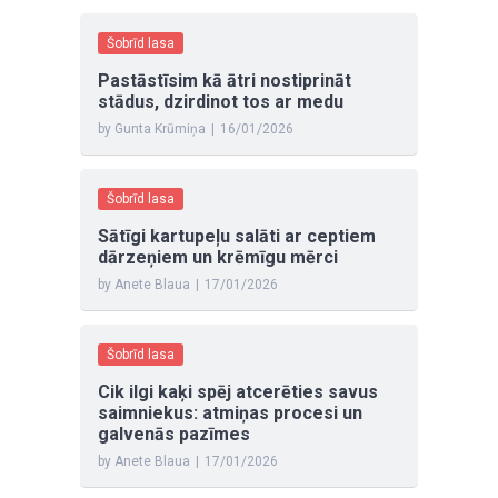
Šobrīd lasa
Pastāstīsim kā ātri nostiprināt
stādus, dzirdinot tos ar medu
by Gunta Krūmiņa
|
16/01/2026
Šobrīd lasa
Sātīgi kartupeļu salāti ar ceptiem
dārzeņiem un krēmīgu mērci
by Anete Blaua
|
17/01/2026
Šobrīd lasa
Cik ilgi kaķi spēj atcerēties savus
saimniekus: atmiņas procesi un
galvenās pazīmes
by Anete Blaua
|
17/01/2026