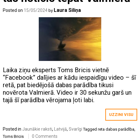
Laura Siliņa
Posted on
15/05/2024
by
Laika ziņu eksperts Toms Bricis vietnē
“Facebook” dalījies ar kādu iespaidīgu video – šī
retā, pat biedējošā dabas parādība tikusi
novērota Valmierā. Video ir 30 sekunžu garš un
tajā šī parādība vērojama ļoti labi.
UZZINI VISU
Posted in
Jaunākie raksti
,
Latvijā
,
Svarīgi
Tagged
reta dabas parādība
,
0 Comments
Toms Bricis