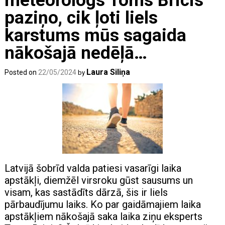
meteorologs Toms Bricis
paziņo, cik ļoti liels
karstums mūs sagaida
nākošajā nedēļā…
Laura Siliņa
Posted on
22/05/2024
by
Latvijā šobrīd valda patiesi vasarīgi laika
apstākļi, diemžēl virsroku gūst sausums un
visam, kas sastādīts dārzā, šis ir liels
pārbaudījumu laiks. Ko par gaidāmajiem laika
apstākļiem nākošajā saka laika ziņu eksperts