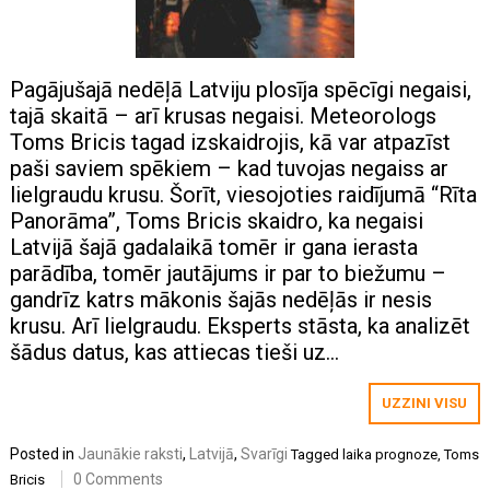
Pagājušajā nedēļā Latviju plosīja spēcīgi negaisi,
tajā skaitā – arī krusas negaisi. Meteorologs
Toms Bricis tagad izskaidrojis, kā var atpazīst
paši saviem spēkiem – kad tuvojas negaiss ar
lielgraudu krusu. Šorīt, viesojoties raidījumā “Rīta
Panorāma”, Toms Bricis skaidro, ka negaisi
Latvijā šajā gadalaikā tomēr ir gana ierasta
parādība, tomēr jautājums ir par to biežumu –
gandrīz katrs mākonis šajās nedēļās ir nesis
krusu. Arī lielgraudu. Eksperts stāsta, ka analizēt
šādus datus, kas attiecas tieši uz…
UZZINI VISU
Posted in
Jaunākie raksti
,
Latvijā
,
Svarīgi
Tagged
laika prognoze
,
Toms
0 Comments
Bricis