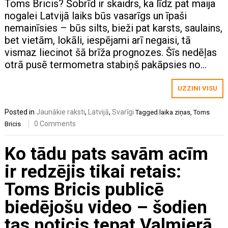
Toms Bricis? Šobrīd ir skaidrs, ka līdz pat maija
nogalei Latvijā laiks būs vasarīgs un īpaši
nemainīsies – būs silts, bieži pat karsts, saulains,
bet vietām, lokāli, iespējami arī negaisi, tā
vismaz liecinot šā brīža prognozes. Šīs nedēļas
otrā pusē termometra stabiņš pakāpsies no…
UZZINI VISU
Posted in
Jaunākie raksti
,
Latvijā
,
Svarīgi
Tagged
laika ziņas
,
Toms
0 Comments
Bricis
Ko tādu pats savām acīm
ir redzējis tikai retais:
Toms Bricis publicē
biedējošu video – šodien
tas noticis tepat Valmierā