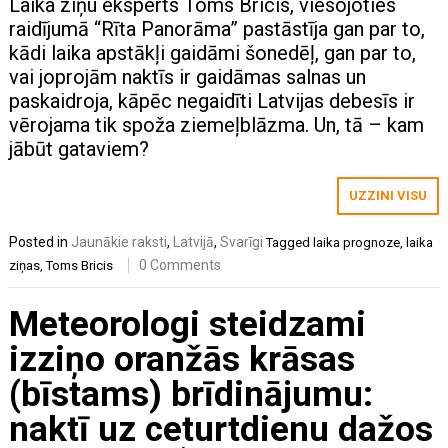
Laika ziņu eksperts Toms Bricis, viesojoties
raidījumā “Rīta Panorāma” pastāstīja gan par to,
kādi laika apstākļi gaidāmi šonedēļ, gan par to,
vai joprojām naktīs ir gaidāmas salnas un
paskaidroja, kāpēc negaidīti Latvijas debesīs ir
vērojama tik spoža ziemeļblāzma. Un, tā – kam
jābūt gataviem?
UZZINI VISU
Posted in
Jaunākie raksti
,
Latvijā
,
Svarīgi
Tagged
laika prognoze
,
laika
0 Comments
ziņas
,
Toms Bricis
Meteorologi steidzami
izziņo oranžās krāsas
(bīstams) brīdinājumu:
naktī uz ceturtdienu dažos