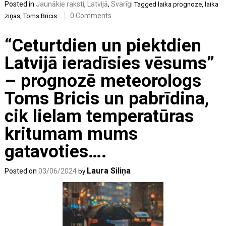
Posted in
Jaunākie raksti
,
Latvijā
,
Svarīgi
Tagged
laika prognoze
,
laika
0 Comments
ziņas
,
Toms Bricis
“Ceturtdien un piektdien
Latvijā ieradīsies vēsums”
– prognozē meteorologs
Toms Bricis un pabrīdina,
cik lielam temperatūras
kritumam mums
gatavoties….
Laura Siliņa
Posted on
03/06/2024
by