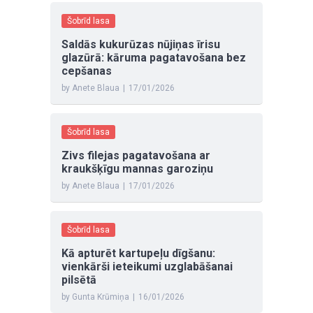
Šobrīd lasa
Saldās kukurūzas nūjiņas īrisu
glazūrā: kāruma pagatavošana bez
cepšanas
by Anete Blaua
|
17/01/2026
Šobrīd lasa
Zivs filejas pagatavošana ar
kraukšķīgu mannas garoziņu
by Anete Blaua
|
17/01/2026
Šobrīd lasa
Kā apturēt kartupeļu dīgšanu:
vienkārši ieteikumi uzglabāšanai
pilsētā
by Gunta Krūmiņa
|
16/01/2026