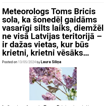
Meteorologs Toms Bricis
sola, ka šonedēļ gaidāms
vasarīgi silts laiks, diemžēl
ne visā Latvijas teritorijā –
ir dažas vietas, kur būs
krietni, krietni vēsāks…
Laura Siliņa
Posted on
13/05/2024
by