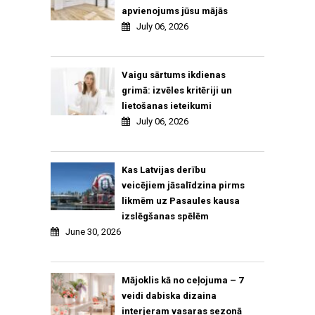
apvienojums jūsu mājās
July 06, 2026
Vaigu sārtums ikdienas
grimā: izvēles kritēriji un
lietošanas ieteikumi
July 06, 2026
Kas Latvijas derību
veicējiem jāsalīdzina pirms
likmēm uz Pasaules kausa
izslēgšanas spēlēm
June 30, 2026
Mājoklis kā no ceļojuma – 7
veidi dabiska dizaina
interjeram vasaras sezonā