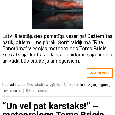
Latvijā iestājusies pamatīga vasariņa! Dažiem tas
patīk, citiem – ne pārāk. Šorīt raidījumā “Rīta
Panorāma” viesojās meteorologs Toms Bricis,
kurš atklāja, kāds tad laiks ir gaidāms šajā nedēļā
un kāda būs situācija ar negaisiem.
UZZINI VISU
Posted in
Jaunākie raksti
,
Latvijā
,
Svarīgi
Tagged
laika ziņas
,
negaiss
,
0 Comments
Toms Bricis
“Un vēl pat karstāks!” –