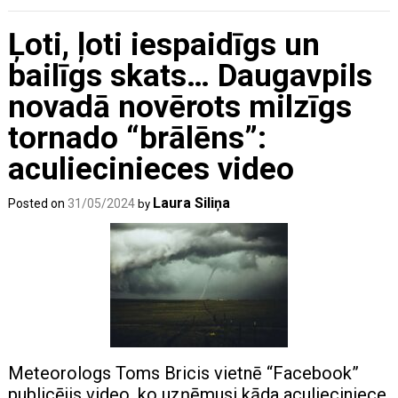
Ļoti, ļoti iespaidīgs un
bailīgs skats… Daugavpils
novadā novērots milzīgs
tornado “brālēns”:
aculiecinieces video
Laura Siliņa
Posted on
31/05/2024
by
Meteorologs Toms Bricis vietnē “Facebook”
publicējis video, ko uzņēmusi kāda aculieciniece