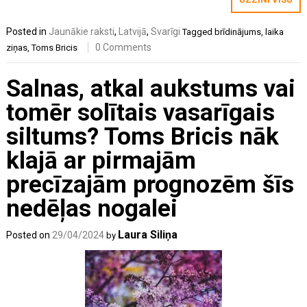
Posted in
Jaunākie raksti
,
Latvijā
,
Svarīgi
Tagged
brīdinājums
,
laika
0 Comments
ziņas
,
Toms Bricis
Salnas, atkal aukstums vai
tomēr solītais vasarīgais
siltums? Toms Bricis nāk
klajā ar pirmajām
precīzajām prognozēm šīs
nedēļas nogalei
Laura Siliņa
Posted on
29/04/2024
by