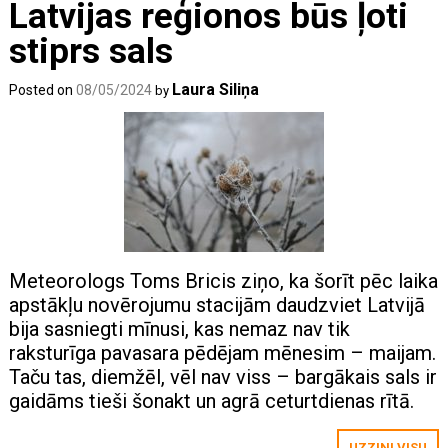
Latvijas reģionos būs ļoti
stiprs sals
Laura Siliņa
Posted on
08/05/2024
by
Meteorologs Toms Bricis ziņo, ka šorīt pēc laika
apstākļu novērojumu stacijām daudzviet Latvijā
bija sasniegti mīnusi, kas nemaz nav tik
raksturīga pavasara pēdējam mēnesim – maijam.
Taču tas, diemžēl, vēl nav viss – bargākais sals ir
gaidāms tieši šonakt un agrā ceturtdienas rītā.
UZZINI VISU