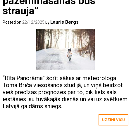
pazemināšanās būs
strauja”
Lauris Bergs
Posted on
22/12/2025
by
“Rīta Panorāma” šorīt sākas ar meteorologa
Toma Briča viesošanos studijā, un viņš beidzot
vieš precīzas prognozes par to, cik liels sals
iestāsies jau tuvākajās dienās un vai uz svētkiem
Latvijā gaidāms sniegs.
UZZINI VISU