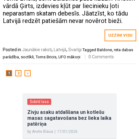
vārdā Ģirts, izdevies kļūt par liecinieku ļoti
neparastam skatam debesīs. Jāatzīst, ko tādu
Latvijā redzēt patiešām nevar novērot bieži.
UZZINI VISU
Posted in
Jaunākie raksti
,
Latvijā
,
Svarīgi
Tagged
Baldone
,
reta dabas
0 Comments
parādība
,
soctīkli
,
Toms Bricis
,
UFO mākoņi
1
2
»
Šobrīd lasa
Zivju asaku atdalīšana un kotlešu
masas sagatavošana bez lieka laika
patēriņa
by Anete Blaua
|
17/01/2026