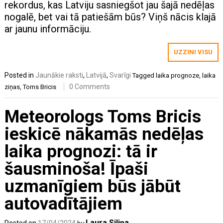
rekordus, kas Latviju sasniegšot jau šajā nedēļas
nogalē, bet vai tā patiešām būs? Viņš nācis klajā
ar jaunu informāciju.
UZZINI VISU
Posted in
Jaunākie raksti
,
Latvijā
,
Svarīgi
Tagged
laika prognoze
,
laika
0 Comments
ziņas
,
Toms Bricis
Meteorologs Toms Bricis
ieskicē nākamās nedēļas
laika prognozi: tā ir
šausminoša! Īpaši
uzmanīgiem būs jābūt
autovadītājiem
Laura Siliņa
Posted on
17/04/2024