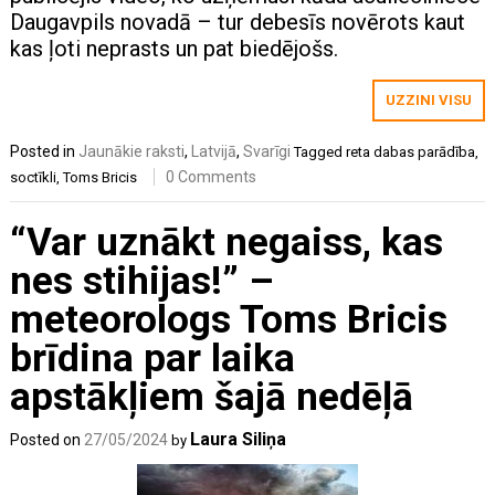
Daugavpils novadā – tur debesīs novērots kaut
kas ļoti neprasts un pat biedējošs.
UZZINI VISU
Posted in
Jaunākie raksti
,
Latvijā
,
Svarīgi
Tagged
reta dabas parādība
,
0 Comments
soctīkli
,
Toms Bricis
“Var uznākt negaiss, kas
nes stihijas!” –
meteorologs Toms Bricis
brīdina par laika
apstākļiem šajā nedēļā
Laura Siliņa
Posted on
27/05/2024
by