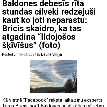
Baldones debesīs rīta
stundās cilvēki redzējuši
kaut ko ļoti neparastu:
Bricis skaidro, ka tas
atgādina “lidojošos
šķīvīšus” (foto)
Laura Siliņa
Posted on
16/04/2024
by
Kā vietnē “Facebook” raksta laika ziņu eksperts
Toms Bricis, šorīt Baldones pusē kādam vīrietim