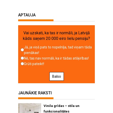
APTAUJA
Vai uzskati, ka tas ir normāli, ja Latvijā
kāds saņem 20 000 eiro lielu pensiju?
Jā, ja viņš pats to nopelnīja, tad viņam tāda
pienākas!
Nē, tas nav normāli, ka ir tādas atšķirības!
Grūti pateikt!
Balso
JAUNĀKIE RAKSTI
Vinila grīdas – stila un
funkcionalitātes