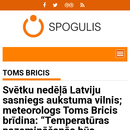
Skip
to
content
TOMS BRICIS
Svētku nedēļā Latviju
sasniegs aukstuma vilnis;
meteorologs Toms Bricis
brīdina: “Temperatūras