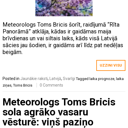
Meteorologs Toms Bricis šorīt, raidījumā “Rīta
Panorāmā” atklāja, kādas ir gaidāmas maija
brīvdienas un vai siltais laiks, kāds visā Latvijā
sācies jau šodien, ir gaidāms arī līdz pat nedēļas
beigām.
UZZINI VISU
Posted in
Jaunākie raksti
,
Latvijā
,
Svarīgi
Tagged
laika prognoze
,
laika
0 Comments
ziņas
,
Toms Bricis
Meteorologs Toms Bricis
sola agrāko vasaru
vēsturē: viņš paziņo