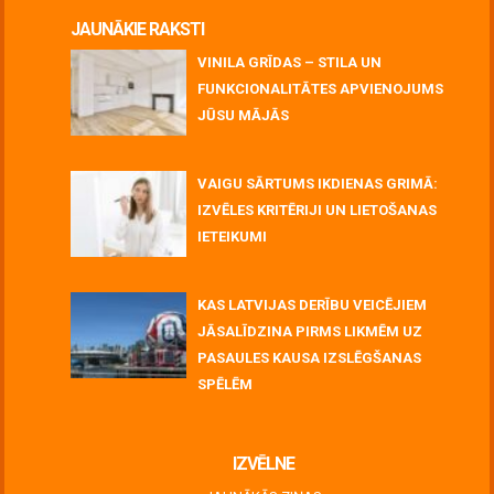
JAUNĀKIE RAKSTI
VINILA GRĪDAS – STILA UN
FUNKCIONALITĀTES APVIENOJUMS
JŪSU MĀJĀS
July 06, 2026
VAIGU SĀRTUMS IKDIENAS GRIMĀ:
IZVĒLES KRITĒRIJI UN LIETOŠANAS
IETEIKUMI
July 06, 2026
KAS LATVIJAS DERĪBU VEICĒJIEM
JĀSALĪDZINA PIRMS LIKMĒM UZ
PASAULES KAUSA IZSLĒGŠANAS
SPĒLĒM
June 30, 2026
IZVĒLNE