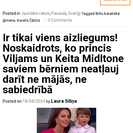
Posted in
Jaunākie raksti
,
Pasaulē
,
Svarīgi
Tagged
Britu karaliskā
0 Comments
ģimene
,
Karalis Čārlzs
Ir tikai viens aizliegums!
Noskaidrots, ko princis
Viljams un Keita Midltone
saviem bērniem neatļauj
darīt ne mājās, ne
sabiedrībā
Laura Siliņa
Posted on
18/04/2024
by