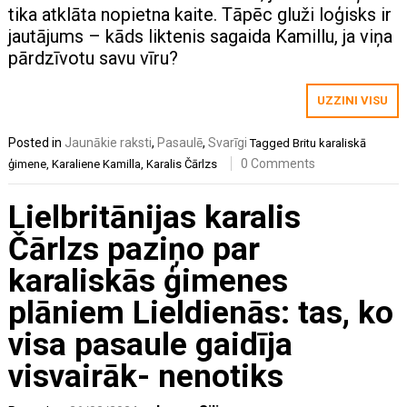
tika atklāta nopietna kaite. Tāpēc gluži loģisks ir
jautājums – kāds liktenis sagaida Kamillu, ja viņa
pārdzīvotu savu vīru?
UZZINI VISU
Posted in
Jaunākie raksti
,
Pasaulē
,
Svarīgi
Tagged
Britu karaliskā
0 Comments
ģimene
,
Karaliene Kamilla
,
Karalis Čārlzs
Lielbritānijas karalis
Čārlzs paziņo par
karaliskās ģimenes
plāniem Lieldienās: tas, ko
visa pasaule gaidīja
visvairāk- nenotiks