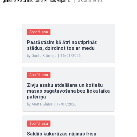
0 Comments
ģimene
,
keita midltone
,
Princis Viljams
Šobrīd lasa
Pastāstīsim kā ātri nostiprināt
stādus, dzirdinot tos ar medu
by Gunta Krūmiņa
|
16/01/2026
Šobrīd lasa
Zivju asaku atdalīšana un kotlešu
masas sagatavošana bez lieka laika
patēriņa
by Anete Blaua
|
17/01/2026
Šobrīd lasa
Saldās kukurūzas nūjiņas īrisu