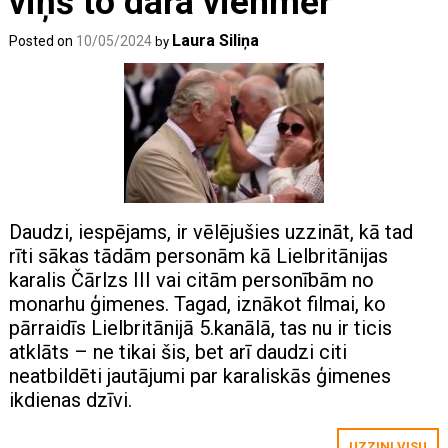
viņš to dara vienmēr
Laura Siliņa
Posted on
10/05/2024
by
Daudzi, iespējams, ir vēlējušies uzzināt, kā tad
rīti sākas tādām personām kā Lielbritānijas
karalis Čārlzs III vai citām personībām no
monarhu ģimenes. Tagad, iznākot filmai, ko
pārraidīs Lielbritānijā 5.kanālā, tas nu ir ticis
atklāts – ne tikai šis, bet arī daudzi citi
neatbildēti jautājumi par karaliskās ģimenes
ikdienas dzīvi.
UZZINI VISU