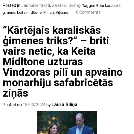
Posted in
Jaunākie raksti
,
Saistoši
,
Svarīgi
Tagged
Britu karaliskā
0 Comments
ģimene
,
keita midltone
,
Princis Viljams
“Kārtējais karaliskās
ģimenes triks?” – briti
vairs netic, ka Keita
Midltone uzturas
Vindzoras pilī un apvaino
monarhiju safabricētās
ziņās
Laura Siliņa
Posted on
18/03/2024
by