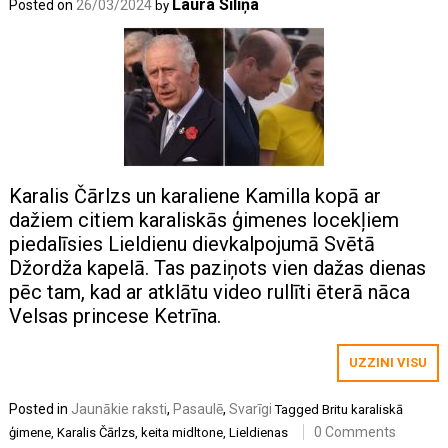
Laura Siliņa
Posted on
26/03/2024
by
Karalis Čārlzs un karaliene Kamilla kopā ar
dažiem citiem karaliskās ģimenes locekļiem
piedalīsies Lieldienu dievkalpojumā Svētā
Džordža kapelā. Tas paziņots vien dažas dienas
pēc tam, kad ar atklātu video rullīti ēterā nāca
Velsas princese Ketrīna.
UZZINI VISU
Posted in
Jaunākie raksti
,
Pasaulē
,
Svarīgi
Tagged
Britu karaliskā
0 Comments
ģimene
,
Karalis Čārlzs
,
keita midltone
,
Lieldienas