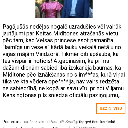
Pagājušās nedēļas nogalē uzradušies vēl vairāk
jautājumi par Keitas Midltones atrašanās vietu
pēc tam, kad Velsas princese esot pamanīta
“laimīga un vesela” kādā lauku veikalā netālu no
viņas mājām Vindzorā. Tikmēr citi apšauba, ka
tas vispār ir noticis! Atgādināsim, ka pirms
dažām dienām sabiedrībā izskanēja baumas, ka
Midltone pēc iznākšanas no slim***as, kurā viņai
tika veikta vēdera ope****ija, nav vairs redzēta
ne sabiedrībā, ne kopā ar savu vīru princi Viljamu.
Kensingtonas pils sniedza oficiālu paziņojumu,…
UZZINI VISU
Posted in
Jaunākie raksti
,
Pasaulē
,
Svarīgi
Tagged
Britu karaliskā