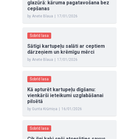
glazūrā: kāruma pagatavošana bez
cepšanas
by Anete Blaua
|
17/01/2026
Šobrīd lasa
Sātīgi kartupeļu salāti ar ceptiem
dārzeņiem un krēmīgu mērci
by Anete Blaua
|
17/01/2026
Šobrīd lasa
Kā apturēt kartupeļu dīgšanu:
vienkārši ieteikumi uzglabāšanai
pilsētā
by Gunta Krūmiņa
|
16/01/2026
Šobrīd lasa
Cik ilgi kaķi spēj atcerēties savus