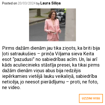
Laura Siliņa
Posted on
20/03/2024
by
Pirms dažām dienām jau tika ziņots, ka briti bija
ļoti satraukušies – prinča Viljama sieva Keita
esot “pazudusi” no sabiedrības acīm. Un, lai arī
kāds aculiecinieks stāstīja presei, ka tikai pirms
dažām dienām viņus abus bija redzējis
iepērkamies vietējā lauku veikaliņā, sabiedrība
neticēja, jo neesot pierādījumu – proti, ne foto,
ne video.
UZZINI VISU