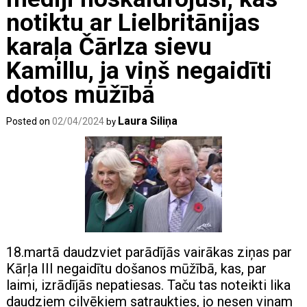
notiktu ar Lielbritānijas
karaļa Čārlza sievu
Kamillu, ja viņš negaidīti
dotos mūžībā
Laura Siliņa
Posted on
02/04/2024
by
18.martā daudzviet parādījās vairākas ziņas par
Kārļa III negaidītu došanos mūžībā, kas, par
laimi, izrādījās nepatiesas. Taču tas noteikti lika
daudziem cilvēkiem satraukties, jo nesen viņam