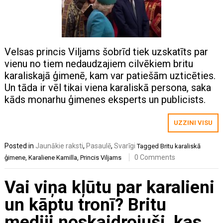
Velsas princis Viljams šobrīd tiek uzskatīts par
vienu no tiem nedaudzajiem cilvēkiem britu
karaliskajā ģimenē, kam var patiešām uzticēties.
Un tāda ir vēl tikai viena karaliskā persona, saka
kāds monarhu ģimenes eksperts un publicists.
UZZINI VISU
Posted in
Jaunākie raksti
,
Pasaulē
,
Svarīgi
Tagged
Britu karaliskā
0 Comments
ģimene
,
Karaliene Kamilla
,
Princis Viljams
Vai viņa kļūtu par karalieni
un kāptu tronī? Britu
mediji noskaidrojuši, kas