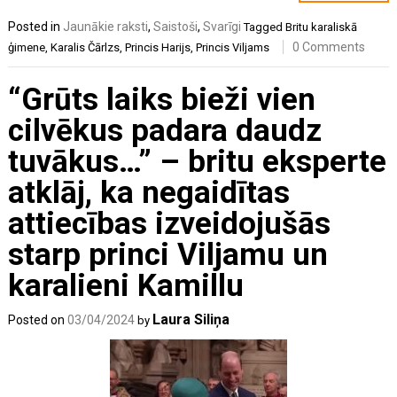
Posted in
Jaunākie raksti
,
Saistoši
,
Svarīgi
Tagged
Britu karaliskā
0 Comments
ģimene
,
Karalis Čārlzs
,
Princis Harijs
,
Princis Viljams
“Grūts laiks bieži vien
cilvēkus padara daudz
tuvākus…” – britu eksperte
atklāj, ka negaidītas
attiecības izveidojušās
starp princi Viljamu un
karalieni Kamillu
Laura Siliņa
Posted on
03/04/2024
by