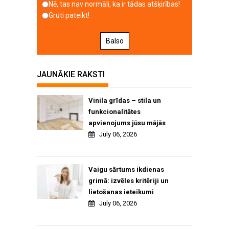
Nē, tas nav normāli, ka ir tādas atšķirības!
Grūti pateikt!
Balso
JAUNĀKIE RAKSTI
Vinila grīdas – stila un
funkcionalitātes
apvienojums jūsu mājās
July 06, 2026
Vaigu sārtums ikdienas
grimā: izvēles kritēriji un
lietošanas ieteikumi
July 06, 2026