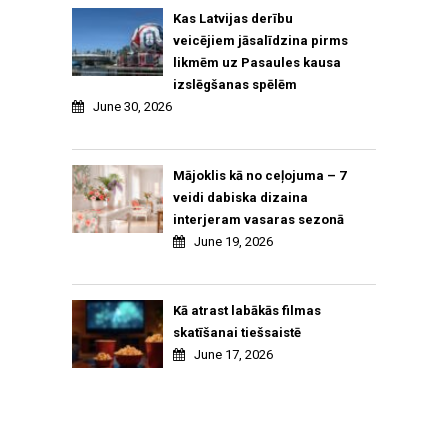
Kas Latvijas derību
veicējiem jāsalīdzina pirms
likmēm uz Pasaules kausa
izslēgšanas spēlēm
June 30, 2026
Mājoklis kā no ceļojuma – 7
veidi dabiska dizaina
interjeram vasaras sezonā
June 19, 2026
Kā atrast labākās filmas
skatīšanai tiešsaistē
June 17, 2026