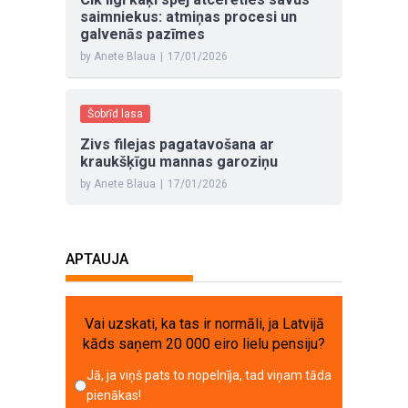
saimniekus: atmiņas procesi un
galvenās pazīmes
by Anete Blaua
|
17/01/2026
Šobrīd lasa
Zivs filejas pagatavošana ar
kraukšķīgu mannas garoziņu
by Anete Blaua
|
17/01/2026
APTAUJA
Vai uzskati, ka tas ir normāli, ja Latvijā
kāds saņem 20 000 eiro lielu pensiju?
Jā, ja viņš pats to nopelnīja, tad viņam tāda
pienākas!