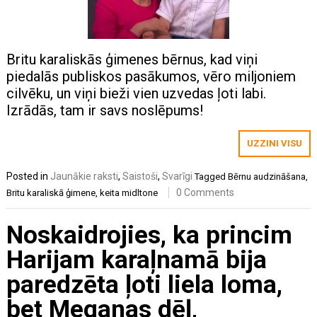
Britu karaliskās ģimenes bērnus, kad viņi
piedalās publiskos pasākumos, vēro miljoniem
cilvēku, un viņi bieži vien uzvedas ļoti labi.
Izrādās, tam ir savs noslēpums!
UZZINI VISU
Posted in
Jaunākie raksti
,
Saistoši
,
Svarīgi
Tagged
Bērnu audzināšana
,
0 Comments
Britu karaliskā ģimene
,
keita midltone
Noskaidrojies, ka princim
Harijam karaļnamā bija
paredzēta ļoti liela loma,
bet Meganas dēļ,