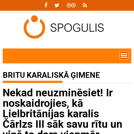
Skip
to
content
BRITU KARALISKĀ ĢIMENE
Nekad neuzminēsiet! Ir
noskaidrojies, kā
Lielbritānijas karalis
Čārlzs III sāk savu rītu un