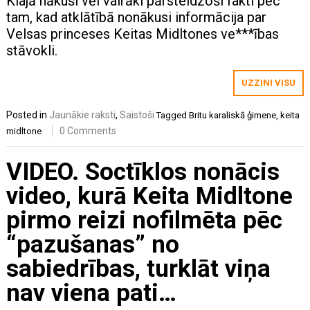
Klajā nākuši vēl vairāki pārsteidzoši fakti pēc
tam, kad atklātībā nonākusi informācija par
Velsas princeses Keitas Midltones ve***ības
stāvokli.
UZZINI VISU
Posted in
Jaunākie raksti
,
Saistoši
Tagged
Britu karaliskā ģimene
,
keita
0 Comments
midltone
VIDEO. Soctīklos nonācis
video, kurā Keita Midltone
pirmo reizi nofilmēta pēc
“pazušanas” no
sabiedrības, turklāt viņa
nav viena pati…