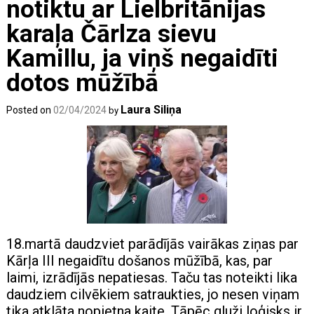
notiktu ar Lielbritānijas
karaļa Čārlza sievu
Kamillu, ja viņš negaidīti
dotos mūžībā
Laura Siliņa
Posted on
02/04/2024
by
18.martā daudzviet parādījās vairākas ziņas par
Kārļa III negaidītu došanos mūžībā, kas, par
laimi, izrādījās nepatiesas. Taču tas noteikti lika
daudziem cilvēkiem satraukties, jo nesen viņam
tika atklāta nopietna kaite. Tāpēc gluži loģisks ir