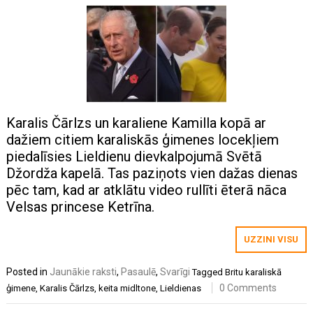
Karalis Čārlzs un karaliene Kamilla kopā ar
dažiem citiem karaliskās ģimenes locekļiem
piedalīsies Lieldienu dievkalpojumā Svētā
Džordža kapelā. Tas paziņots vien dažas dienas
pēc tam, kad ar atklātu video rullīti ēterā nāca
Velsas princese Ketrīna.
UZZINI VISU
Posted in
Jaunākie raksti
,
Pasaulē
,
Svarīgi
Tagged
Britu karaliskā
0 Comments
ģimene
,
Karalis Čārlzs
,
keita midltone
,
Lieldienas