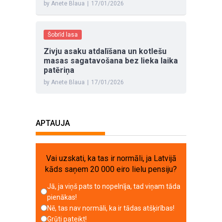
by Anete Blaua
|
17/01/2026
Šobrīd lasa
Zivju asaku atdalīšana un kotlešu
masas sagatavošana bez lieka laika
patēriņa
by Anete Blaua
|
17/01/2026
APTAUJA
Vai uzskati, ka tas ir normāli, ja Latvijā
kāds saņem 20 000 eiro lielu pensiju?
Jā, ja viņš pats to nopelnīja, tad viņam tāda
pienākas!
Nē, tas nav normāli, ka ir tādas atšķirības!
Grūti pateikt!