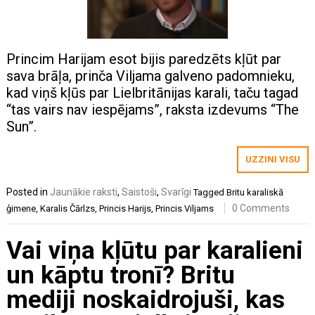
Princim Harijam esot bijis paredzēts kļūt par
sava brāļa, prinča Viljama galveno padomnieku,
kad viņš kļūs par Lielbritānijas karali, taču tagad
“tas vairs nav iespējams”, raksta izdevums “The
Sun”.
UZZINI VISU
Posted in
Jaunākie raksti
,
Saistoši
,
Svarīgi
Tagged
Britu karaliskā
0 Comments
ģimene
,
Karalis Čārlzs
,
Princis Harijs
,
Princis Viljams
Vai viņa kļūtu par karalieni
un kāptu tronī? Britu
mediji noskaidrojuši, kas