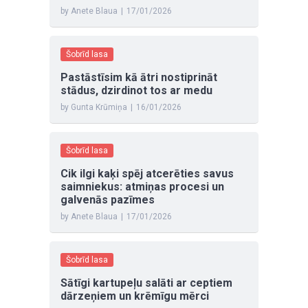
by Anete Blaua
|
17/01/2026
Šobrīd lasa
Pastāstīsim kā ātri nostiprināt
stādus, dzirdinot tos ar medu
by Gunta Krūmiņa
|
16/01/2026
Šobrīd lasa
Cik ilgi kaķi spēj atcerēties savus
saimniekus: atmiņas procesi un
galvenās pazīmes
by Anete Blaua
|
17/01/2026
Šobrīd lasa
Sātīgi kartupeļu salāti ar ceptiem
dārzeņiem un krēmīgu mērci