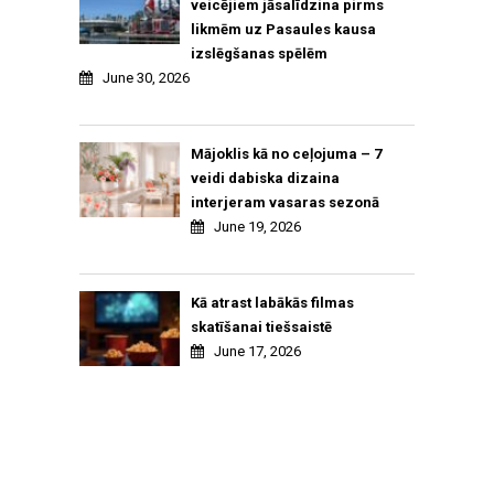
veicējiem jāsalīdzina pirms
likmēm uz Pasaules kausa
izslēgšanas spēlēm
June 30, 2026
Mājoklis kā no ceļojuma – 7
veidi dabiska dizaina
interjeram vasaras sezonā
June 19, 2026
Kā atrast labākās filmas
skatīšanai tiešsaistē
June 17, 2026