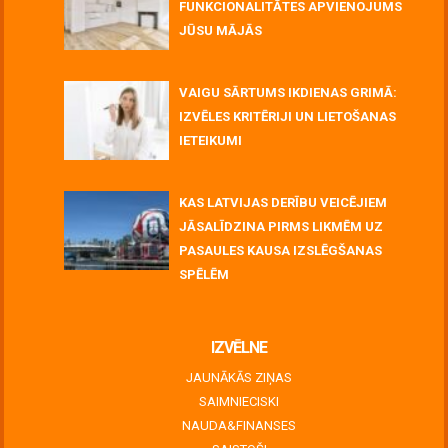
FUNKCIONALITĀTES APVIENOJUMS
JŪSU MĀJĀS
July 06, 2026
VAIGU SĀRTUMS IKDIENAS GRIMĀ:
IZVĒLES KRITĒRIJI UN LIETOŠANAS
IETEIKUMI
July 06, 2026
KAS LATVIJAS DERĪBU VEICĒJIEM
JĀSALĪDZINA PIRMS LIKMĒM UZ
PASAULES KAUSA IZSLĒGŠANAS
SPĒLĒM
June 30, 2026
IZVĒLNE
JAUNĀKĀS ZIŅAS
SAIMNIECISKI
NAUDA&FINANSES