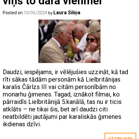
viņš to dara vienmēr
Laura Siliņa
Posted on
10/05/2024
by
Daudzi, iespējams, ir vēlējušies uzzināt, kā tad
rīti sākas tādām personām kā Lielbritānijas
karalis Čārlzs III vai citām personībām no
monarhu ģimenes. Tagad, iznākot filmai, ko
pārraidīs Lielbritānijā 5.kanālā, tas nu ir ticis
atklāts – ne tikai šis, bet arī daudzi citi
neatbildēti jautājumi par karaliskās ģimenes
ikdienas dzīvi.
UZZINI VISU