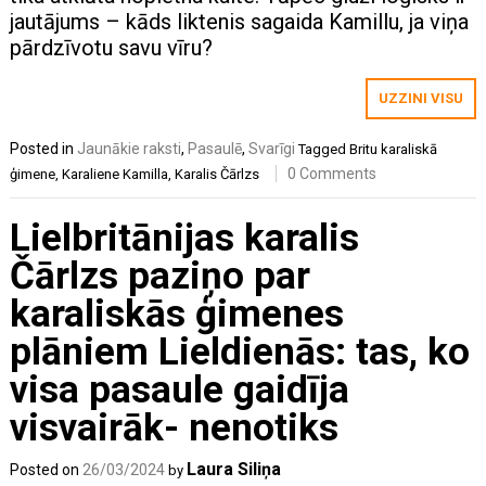
jautājums – kāds liktenis sagaida Kamillu, ja viņa
pārdzīvotu savu vīru?
UZZINI VISU
Posted in
Jaunākie raksti
,
Pasaulē
,
Svarīgi
Tagged
Britu karaliskā
0 Comments
ģimene
,
Karaliene Kamilla
,
Karalis Čārlzs
Lielbritānijas karalis
Čārlzs paziņo par
karaliskās ģimenes
plāniem Lieldienās: tas, ko
visa pasaule gaidīja
visvairāk- nenotiks
Laura Siliņa
Posted on
26/03/2024
by