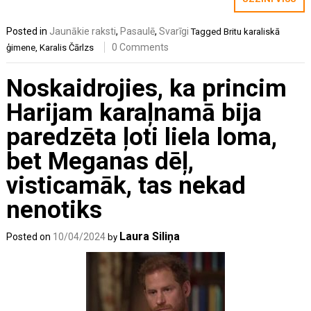
Posted in
Jaunākie raksti
,
Pasaulē
,
Svarīgi
Tagged
Britu karaliskā
0 Comments
ģimene
,
Karalis Čārlzs
Noskaidrojies, ka princim
Harijam karaļnamā bija
paredzēta ļoti liela loma,
bet Meganas dēļ,
visticamāk, tas nekad
nenotiks
Laura Siliņa
Posted on
10/04/2024
by