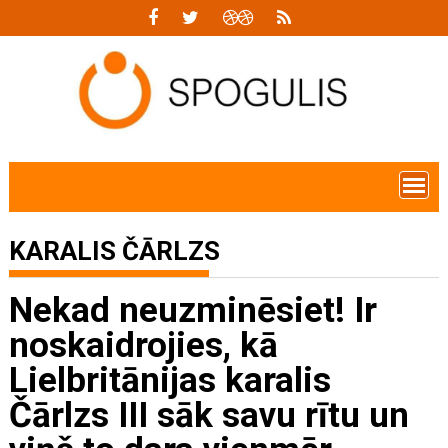
Skip
to
content
KARALIS ČĀRLZS
Nekad neuzminēsiet! Ir
noskaidrojies, kā
Lielbritānijas karalis
Čārlzs III sāk savu rītu un