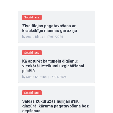
Šobrīd lasa
Zivs filejas pagatavošana ar
kraukšķīgu mannas garoziņu
by Anete Blaua
|
17/01/2026
Šobrīd lasa
Kā apturēt kartupeļu dīgšanu:
vienkārši ieteikumi uzglabāšanai
pilsētā
by Gunta Krūmiņa
|
16/01/2026
Šobrīd lasa
Saldās kukurūzas nūjiņas īrisu
glazūrā: kāruma pagatavošana bez
cepšanas