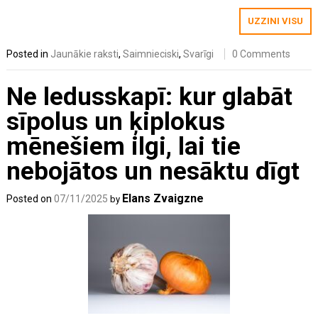
UZZINI VISU
Posted in
Jaunākie raksti
,
Saimnieciski
,
Svarīgi
0 Comments
Ne ledusskapī: kur glabāt
sīpolus un ķiplokus
mēnešiem ilgi, lai tie
nebojātos un nesāktu dīgt
Elans Zvaigzne
Posted on
07/11/2025
by