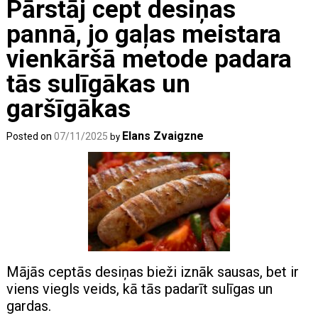
Pārstāj cept desiņas
pannā, jo gaļas meistara
vienkāršā metode padara
tās sulīgākas un
garšīgākas
Elans Zvaigzne
Posted on
07/11/2025
by
Mājās ceptās desiņas bieži iznāk sausas, bet ir
viens viegls veids, kā tās padarīt sulīgas un
gardas.