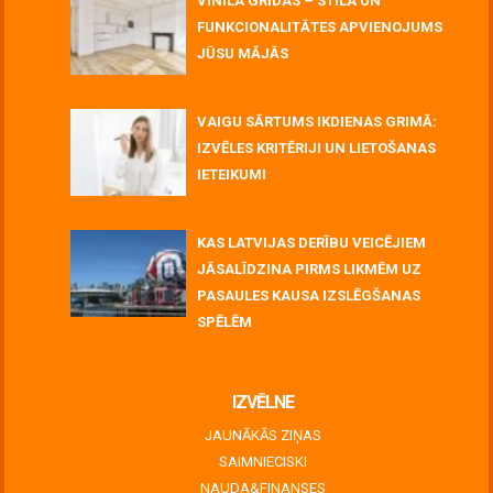
VINILA GRĪDAS – STILA UN
FUNKCIONALITĀTES APVIENOJUMS
JŪSU MĀJĀS
July 06, 2026
VAIGU SĀRTUMS IKDIENAS GRIMĀ:
IZVĒLES KRITĒRIJI UN LIETOŠANAS
IETEIKUMI
July 06, 2026
KAS LATVIJAS DERĪBU VEICĒJIEM
JĀSALĪDZINA PIRMS LIKMĒM UZ
PASAULES KAUSA IZSLĒGŠANAS
SPĒLĒM
June 30, 2026
IZVĒLNE
JAUNĀKĀS ZIŅAS
SAIMNIECISKI
NAUDA&FINANSES