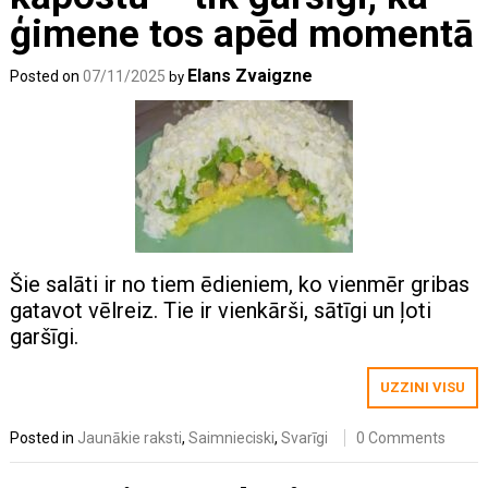
ģimene tos apēd momentā
Elans Zvaigzne
Posted on
07/11/2025
by
Šie salāti ir no tiem ēdieniem, ko vienmēr gribas
gatavot vēlreiz. Tie ir vienkārši, sātīgi un ļoti
garšīgi.
UZZINI VISU
Posted in
Jaunākie raksti
,
Saimnieciski
,
Svarīgi
0 Comments