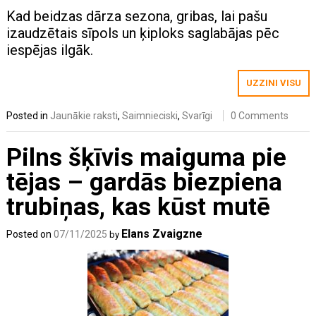
Kad beidzas dārza sezona, gribas, lai pašu
izaudzētais sīpols un ķiploks saglabājas pēc
iespējas ilgāk.
UZZINI VISU
Posted in
Jaunākie raksti
,
Saimnieciski
,
Svarīgi
0 Comments
Pilns šķīvis maiguma pie
tējas – gardās biezpiena
trubiņas, kas kūst mutē
Elans Zvaigzne
Posted on
07/11/2025
by