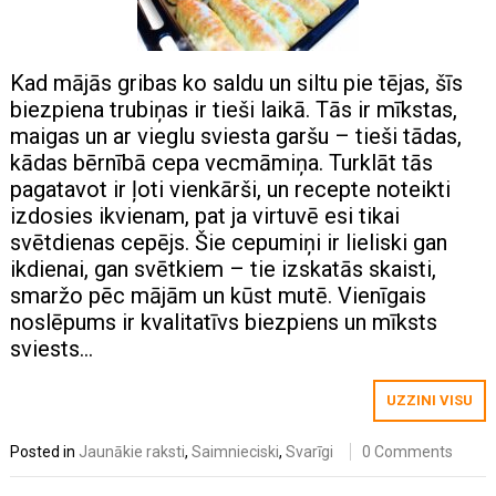
Kad mājās gribas ko saldu un siltu pie tējas, šīs
biezpiena trubiņas ir tieši laikā. Tās ir mīkstas,
maigas un ar vieglu sviesta garšu – tieši tādas,
kādas bērnībā cepa vecmāmiņa. Turklāt tās
pagatavot ir ļoti vienkārši, un recepte noteikti
izdosies ikvienam, pat ja virtuvē esi tikai
svētdienas cepējs. Šie cepumiņi ir lieliski gan
ikdienai, gan svētkiem – tie izskatās skaisti,
smaržo pēc mājām un kūst mutē. Vienīgais
noslēpums ir kvalitatīvs biezpiens un mīksts
sviests…
UZZINI VISU
Posted in
Jaunākie raksti
,
Saimnieciski
,
Svarīgi
0 Comments