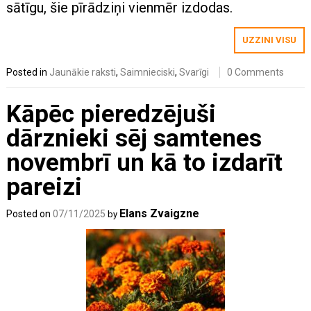
sātīgu, šie pīrādziņi vienmēr izdodas.
UZZINI VISU
Posted in
Jaunākie raksti
,
Saimnieciski
,
Svarīgi
0 Comments
Kāpēc pieredzējuši
dārznieki sēj samtenes
novembrī un kā to izdarīt
pareizi
Elans Zvaigzne
Posted on
07/11/2025
by