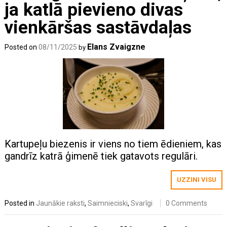
ja katlā pievieno divas
vienkāršas sastāvdaļas
Elans Zvaigzne
Posted on
08/11/2025
by
Kartupeļu biezenis ir viens no tiem ēdieniem, kas
gandrīz katrā ģimenē tiek gatavots regulāri.
UZZINI VISU
Posted in
Jaunākie raksti
,
Saimnieciski
,
Svarīgi
0 Comments