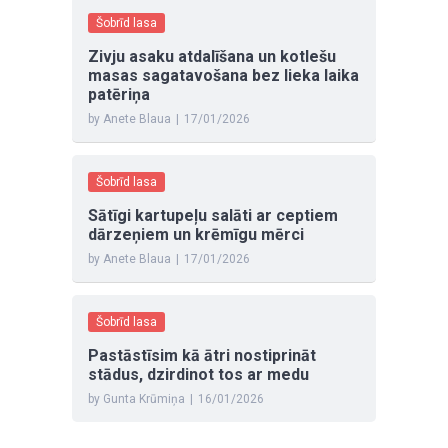
Šobrīd lasa
Zivju asaku atdalīšana un kotlešu
masas sagatavošana bez lieka laika
patēriņa
by Anete Blaua
|
17/01/2026
Šobrīd lasa
Sātīgi kartupeļu salāti ar ceptiem
dārzeņiem un krēmīgu mērci
by Anete Blaua
|
17/01/2026
Šobrīd lasa
Pastāstīsim kā ātri nostiprināt
stādus, dzirdinot tos ar medu
by Gunta Krūmiņa
|
16/01/2026