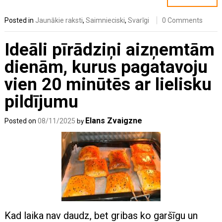
Posted in
Jaunākie raksti
,
Saimnieciski
,
Svarīgi
0 Comments
Ideāli pīrādziņi aizņemtām
dienām, kurus pagatavoju
vien 20 minūtēs ar lielisku
pildījumu
Elans Zvaigzne
Posted on
08/11/2025
by
Kad laika nav daudz, bet gribas ko garšīgu un