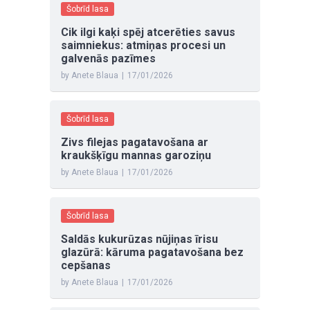
Šobrīd lasa
Cik ilgi kaķi spēj atcerēties savus
saimniekus: atmiņas procesi un
galvenās pazīmes
by Anete Blaua
|
17/01/2026
Šobrīd lasa
Zivs filejas pagatavošana ar
kraukšķīgu mannas garoziņu
by Anete Blaua
|
17/01/2026
Šobrīd lasa
Saldās kukurūzas nūjiņas īrisu
glazūrā: kāruma pagatavošana bez
cepšanas
by Anete Blaua
|
17/01/2026