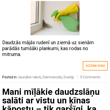
Daudzās mājās rudenī un ziemā uz sienām
parādās tumšāki plankumi, kas rodas no
mitruma.
UZZINI VISU
Posted in
Jaunākie raksti
,
Saimnieciski
,
Svarīgi
0 Comments
Mani mīļākie daudzslāņu
salāti ar vistu un ķīnas
kāpostu – tik garšīgi, ka