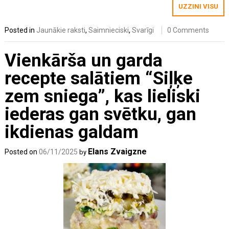
UZZINI VISU
Posted in
Jaunākie raksti
,
Saimnieciski
,
Svarīgi
0 Comments
Vienkārša un garda
recepte salātiem “Siļķe
zem sniega”, kas lieliski
iederas gan svētku, gan
ikdienas galdam
Elans Zvaigzne
Posted on
06/11/2025
by