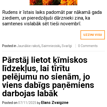
Rudens ir īstais laiks padomāt par nākamā gada
ziediem, un pieredzējuši dārznieki zina, ka
samtenes vislabāk sēt tieši novembrī.
UZZINI VISU
Posted in
Jaunākie raksti
,
Saimnieciski
,
Svarīgi
0 Comments
Pārstāj lietot ķīmiskos
līdzekļus, lai tīrītu
pelējumu no sienām, jo
viens dabīgs paņēmiens
darbojas labāk
Elans Zvaigzne
Posted on
07/11/2025
by