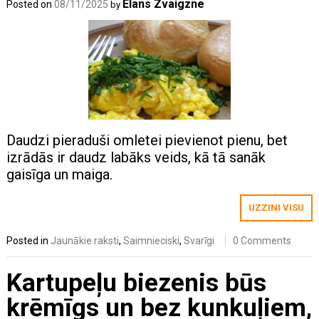
Elans Zvaigzne
Posted on
08/11/2025
by
Daudzi pieraduši omletei pievienot pienu, bet
izrādās ir daudz labāks veids, kā tā sanāk
gaisīga un maiga.
UZZINI VISU
Posted in
Jaunākie raksti
,
Saimnieciski
,
Svarīgi
0 Comments
Kartupeļu biezenis būs
krēmīgs un bez kunkuļiem,