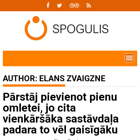
Skip
to
content
AUTHOR:
ELANS ZVAIGZNE
Pārstāj pievienot pienu
omletei, jo cita
vienkāršāka sastāvdaļa
padara to vēl gaisīgāku