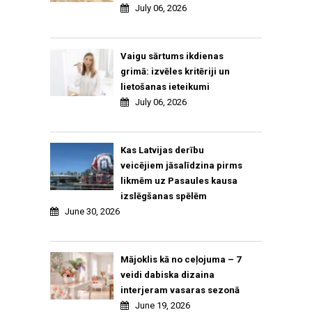
July 06, 2026
Vaigu sārtums ikdienas
grimā: izvēles kritēriji un
lietošanas ieteikumi
July 06, 2026
Kas Latvijas derību
veicējiem jāsalīdzina pirms
likmēm uz Pasaules kausa
izslēgšanas spēlēm
June 30, 2026
Mājoklis kā no ceļojuma – 7
veidi dabiska dizaina
interjeram vasaras sezonā
June 19, 2026