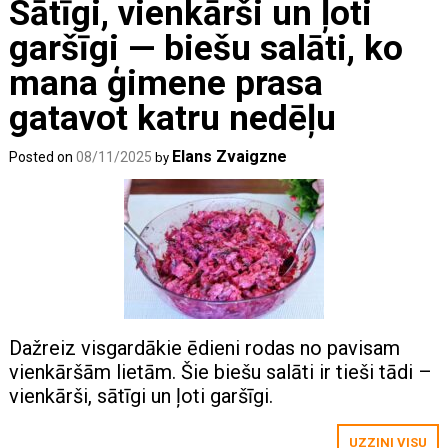
Sātīgi, vienkārši un ļoti
garšīgi — biešu salāti, ko
mana ģimene prasa
gatavot katru nedēļu
Elans Zvaigzne
Posted on
08/11/2025
by
Dažreiz visgardākie ēdieni rodas no pavisam
vienkāršām lietām. Šie biešu salāti ir tieši tādi –
vienkārši, sātīgi un ļoti garšīgi.
UZZINI VISU