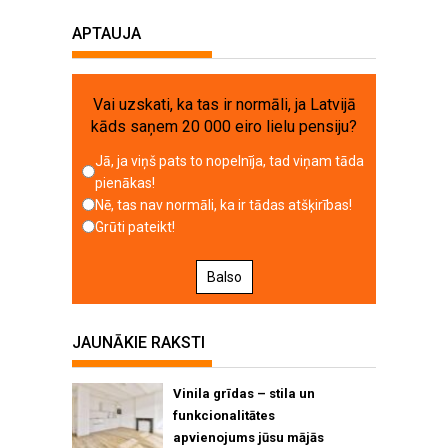
APTAUJA
Vai uzskati, ka tas ir normāli, ja Latvijā
kāds saņem 20 000 eiro lielu pensiju?
Jā, ja viņš pats to nopelnīja, tad viņam tāda
pienākas!
Nē, tas nav normāli, ka ir tādas atšķirības!
Grūti pateikt!
Balso
JAUNĀKIE RAKSTI
Vinila grīdas – stila un
funkcionalitātes
apvienojums jūsu mājās