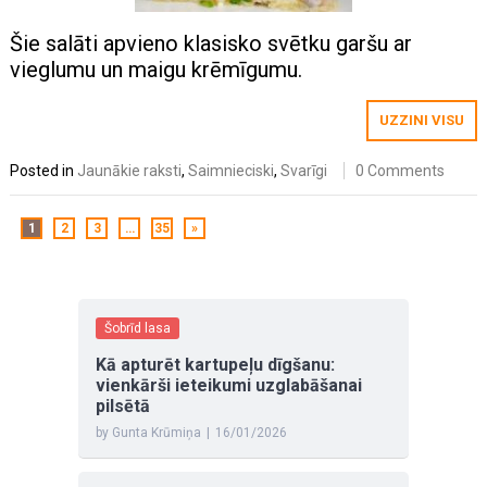
Šie salāti apvieno klasisko svētku garšu ar
vieglumu un maigu krēmīgumu.
UZZINI VISU
Posted in
Jaunākie raksti
,
Saimnieciski
,
Svarīgi
0 Comments
1
2
3
…
35
»
Šobrīd lasa
Kā apturēt kartupeļu dīgšanu:
vienkārši ieteikumi uzglabāšanai
pilsētā
by Gunta Krūmiņa
|
16/01/2026