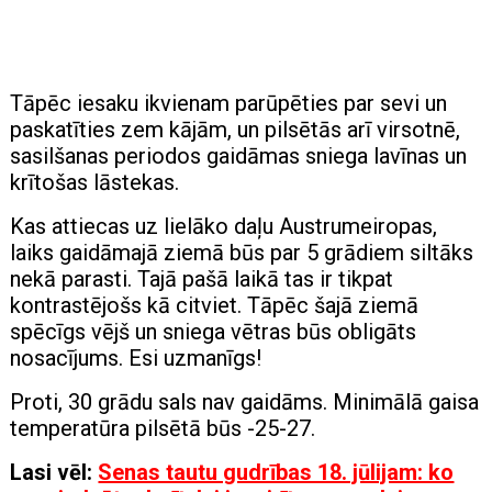
Tāpēc iesaku ikvienam parūpēties par sevi un
paskatīties zem kājām, un pilsētās arī virsotnē,
sasilšanas periodos gaidāmas sniega lavīnas un
krītošas ​​lāstekas.
Kas attiecas uz lielāko daļu Austrumeiropas,
laiks gaidāmajā ziemā būs par 5 grādiem siltāks
nekā parasti. Tajā pašā laikā tas ir tikpat
kontrastējošs kā citviet. Tāpēc šajā ziemā
spēcīgs vējš un sniega vētras būs obligāts
nosacījums. Esi uzmanīgs!
Proti, 30 grādu sals nav gaidāms. Minimālā gaisa
temperatūra pilsētā būs -25-27.
Lasi vēl:
Senas tautu gudrības 18. jūlijam: ko