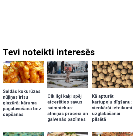
Tevi noteikti interesēs
Saldās kukurūzas
Kā apturēt
Cik ilgi kaķi spēj
nūjiņas īrisu
kartupeļu dīgšanu:
atcerēties savus
glazūrā: kāruma
vienkārši ieteikumi
saimniekus:
pagatavošana bez
uzglabāšanai
atmiņas procesi un
cepšanas
pilsētā
galvenās pazīmes