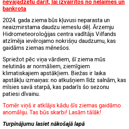
nevajadzētu darīt, lai izvairītos no nelaimes un
bankrota
2024. gada ziema būs kļuvusi neparasta un
neaizmirstama daudzu iemeslu dēļ. Ārzemju
Hidrometeoroloģijas centra vadītājs Vilfands
atzīmēja ievērojamo nokrišņu daudzumu, kas
gaidāms ziemas mēnešos.
Spriežot pēc viņa vārdiem, šī ziema mūs
nelutinās ar normāliem, ziemīgiem
klimatiskajiem apstākļiem. Biežas ir laika
apstākļu izmaiņas: no atkušņiem līdz salnām, kas
mīsies savā starpā, kas padarīs šo sezonu
patiesi dīvainu.
Tomēr viņš ir atklājis kādu šīs ziemas gaidāmo
anomāliju. Tas būs skarbi! Lasām tālāk!
Turpinājumu lasiet nākošajā lapā