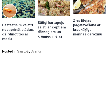
Zivs filejas
Sātīgi kartupeļu
pagatavošana ar
Pastāstīsim kā ātri
salāti ar ceptiem
kraukšķīgu
nostiprināt stādus,
dārzeņiem un
mannas garoziņu
dzirdinot tos ar
krēmīgu mērci
medu
Posted in
Saistoši
,
Svarīgi
Post
navigation