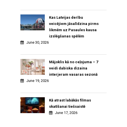
Kas Latvijas derību
veicējiem jāsalīdzina pirms
likmēm uz Pasaules kausa
izslēgšanas spēlēm
June 30, 2026
Mājoklis kā no ceļojuma – 7
veidi dabiska dizaina
interjeram vasaras sezonā
June 19, 2026
Kā atrast labākās filmas
skatīšanai tiešsaistē
June 17, 2026