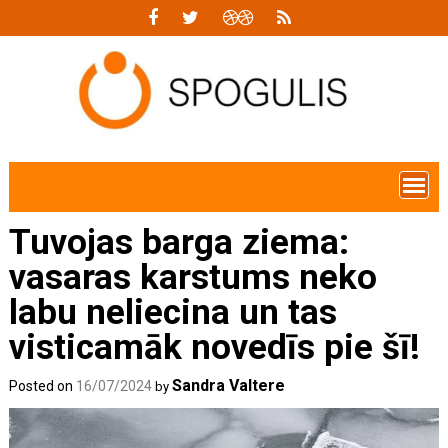
Skip
to
content
Tuvojas barga ziema:
vasaras karstums neko
labu neliecina un tas
visticamāk novedīs pie šī!
Sandra Valtere
Posted on
16/07/2024
by