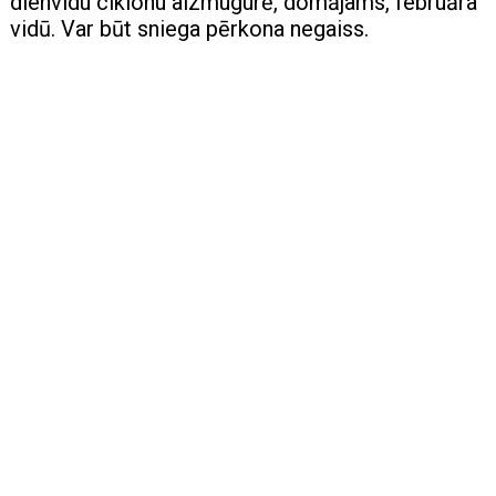
dienvidu ciklonu aizmugurē, domājams, februāra
vidū. Var būt sniega pērkona negaiss.