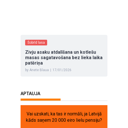
Šobrīd lasa
Zivju asaku atdalīšana un kotlešu
masas sagatavošana bez lieka laika
patēriņa
by Anete Blaua
|
17/01/2026
APTAUJA
Vai uzskati, ka tas ir normāli, ja Latvijā
kāds saņem 20 000 eiro lielu pensiju?