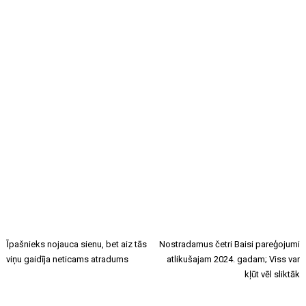
Īpašnieks nojauca sienu, bet aiz tās
Nostradamus četri Baisi pareģojumi
viņu gaidīja neticams atradums
atlikušajam 2024. gadam; Viss var
kļūt vēl sliktāk