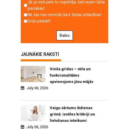
Jā, ja viņš pats to nopelnīja, tad viņam tāda
pienākas!
Nē, tas nav normāli, ka ir tādas atšķirības!
Grūti pateikt!
Balso
JAUNĀKIE RAKSTI
Vinila grīdas – stila un
funkcionalitātes
apvienojums jūsu mājās
July 06, 2026
Vaigu sārtums ikdienas
grimā: izvēles kritēriji un
lietošanas ieteikumi
July 06, 2026