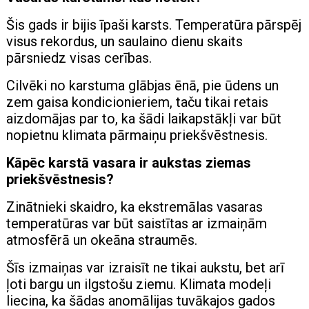
Šis gads ir bijis īpaši karsts. Temperatūra pārspēj
visus rekordus, un saulaino dienu skaits
pārsniedz visas cerības.
Cilvēki no karstuma glābjas ēnā, pie ūdens un
zem gaisa kondicionieriem, taču tikai retais
aizdomājas par to, ka šādi laikapstākļi var būt
nopietnu klimata pārmaiņu priekšvēstnesis.
Kāpēc karstā vasara ir aukstas ziemas
priekšvēstnesis?
Zinātnieki skaidro, ka ekstremālas vasaras
temperatūras var būt saistītas ar izmaiņām
atmosfērā un okeāna straumēs.
Šīs izmaiņas var izraisīt ne tikai aukstu, bet arī
ļoti bargu un ilgstošu ziemu. Klimata modeļi
liecina, ka šādas anomālijas tuvākajos gados