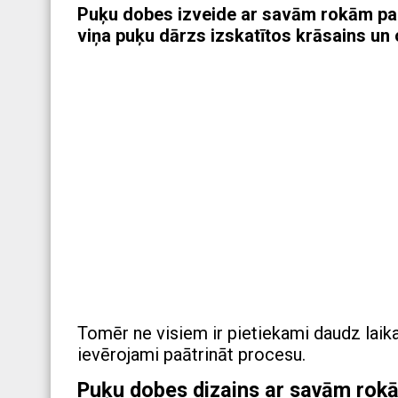
Puķu dobes izveide ar savām rokām para
viņa puķu dārzs izskatītos krāsains un o
Tomēr ne visiem ir pietiekami daudz laika
ievērojami paātrināt procesu.
Puķu dobes dizains ar savām rok