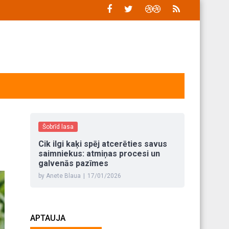
Šobrīd lasa
Cik ilgi kaķi spēj atcerēties savus
saimniekus: atmiņas procesi un
galvenās pazīmes
by Anete Blaua
|
17/01/2026
APTAUJA