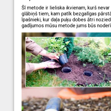
Šī metode ir lieliska ikvienam, kurš nevar
glābiņš tiem, kam patīk bezgalīgas pārstā
īpašnieki, kur daļa puķu dobes ātri nozied
gadījumos mūsu metode jums būs noderī