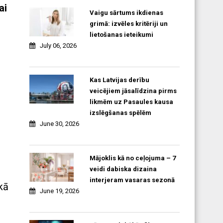
ai
Vaigu sārtums ikdienas
grimā: izvēles kritēriji un
lietošanas ieteikumi
July 06, 2026
Kas Latvijas derību
veicējiem jāsalīdzina pirms
likmēm uz Pasaules kausa
izslēgšanas spēlēm
June 30, 2026
Mājoklis kā no ceļojuma – 7
veidi dabiska dizaina
interjeram vasaras sezonā
kā
June 19, 2026