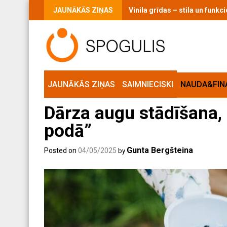
Skip
JAUNĀKĀS ZIŅAS
Vaigu sārtums ikdienas grimā:
to
content
JAUNĀKĀS ZIŅAS
SAIMNIECISKI
NAUDA&FIN
Dārza augu stādīšana,
podā”
Gunta Bergšteina
Posted on
04/05/2025
by