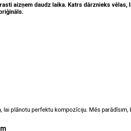
sti aizņem daudz laika. Katrs dārznieks vēlas, l
riģināls.
, lai plānotu perfektu kompozīciju. Mēs parādīsim, 
ām