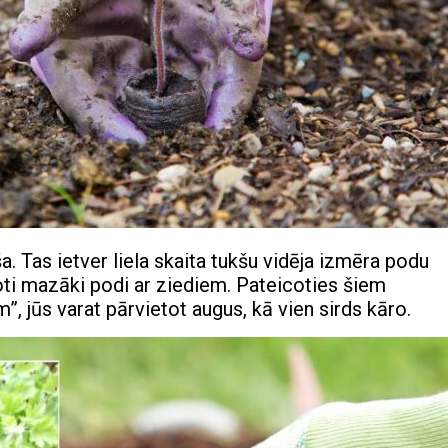
. Tas ietver liela skaita tukšu vidēja izmēra podu
toti mazāki podi ar ziediem. Pateicoties šiem
”, jūs varat pārvietot augus, kā vien sirds kāro.