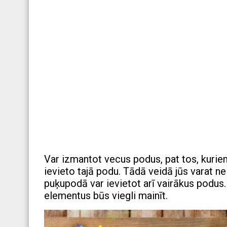
Var izmantot vecus podus, pat tos, kuriem
ievieto tajā podu. Tādā veidā jūs varat ne
puķupodā var ievietot arī vairākus podus.
elementus būs viegli mainīt.