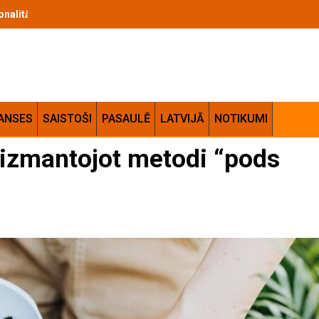
 izvēles kritēriji un lietošanas ieteikumi
ANSES
SAISTOŠI
PASAULĒ
LATVIJĀ
NOTIKUMI
 izmantojot metodi “pods