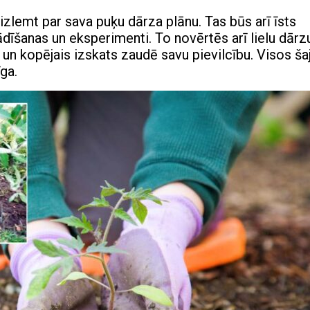
 izlemt par sava puķu dārza plānu. Tas būs arī īsts
dīšanas un eksperimenti. To novērtēs arī lielu dārz
 un kopējais izskats zaudē savu pievilcību. Visos ša
ga.