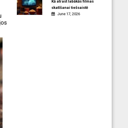
Kā atrast labākās filmas
skatīšanai tiešsaistē
June 17, 2026
u
jos