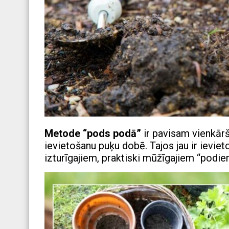
Metode “pods podā”
ir pavisam vienkārša
ievietošanu puķu dobē. Tajos jau ir ievie
izturīgajiem, praktiski mūžīgajiem “podiem