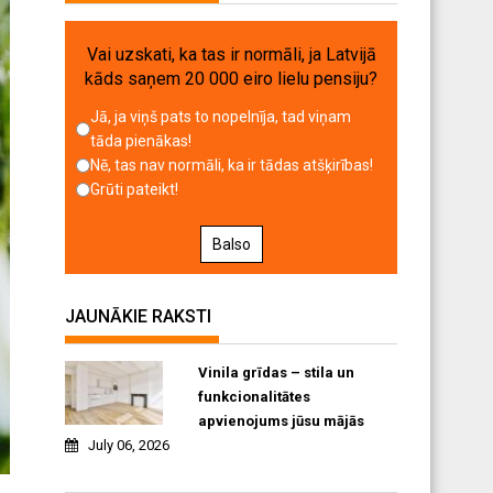
Vai uzskati, ka tas ir normāli, ja Latvijā
kāds saņem 20 000 eiro lielu pensiju?
Jā, ja viņš pats to nopelnīja, tad viņam
tāda pienākas!
Nē, tas nav normāli, ka ir tādas atšķirības!
Grūti pateikt!
Balso
JAUNĀKIE RAKSTI
Vinila grīdas – stila un
funkcionalitātes
apvienojums jūsu mājās
July 06, 2026