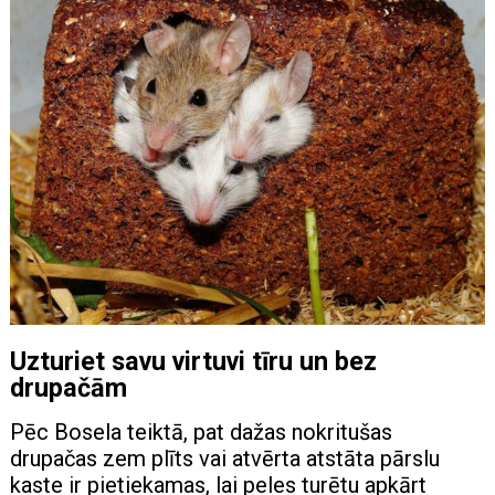
Uzturiet savu virtuvi tīru un bez
drupačām
Pēc Bosela teiktā, pat dažas nokritušas
drupačas zem plīts vai atvērta atstāta pārslu
kaste ir pietiekamas, lai peles turētu apkārt