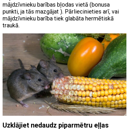
mājdzīvnieku barības bļodas vietā (bonusa
punkti, ja tās mazgājat ). Pārliecinieties arī, vai
mājdzīvnieku barība tiek glabāta hermētiskā
traukā.
Uzklājiet nedaudz piparmētru eļļas