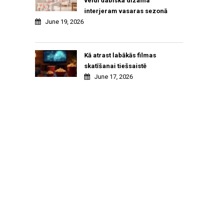
veidi dabiska dizaina
interjeram vasaras sezonā
June 19, 2026
Kā atrast labākās filmas
skatīšanai tiešsaistē
June 17, 2026