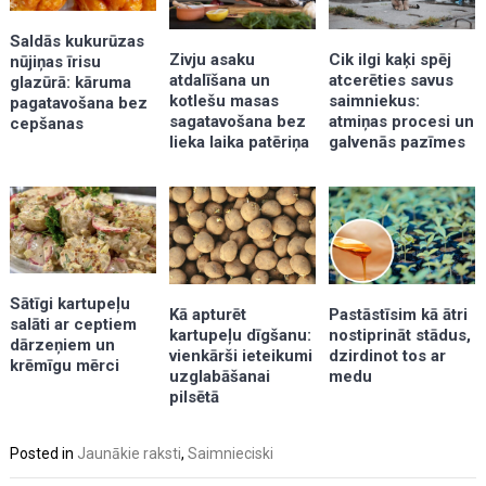
Saldās kukurūzas
Zivju asaku
Cik ilgi kaķi spēj
nūjiņas īrisu
atdalīšana un
atcerēties savus
glazūrā: kāruma
kotlešu masas
saimniekus:
pagatavošana bez
sagatavošana bez
atmiņas procesi un
cepšanas
lieka laika patēriņa
galvenās pazīmes
Sātīgi kartupeļu
Kā apturēt
Pastāstīsim kā ātri
salāti ar ceptiem
kartupeļu dīgšanu:
nostiprināt stādus,
dārzeņiem un
vienkārši ieteikumi
dzirdinot tos ar
krēmīgu mērci
uzglabāšanai
medu
pilsētā
Posted in
Jaunākie raksti
,
Saimnieciski