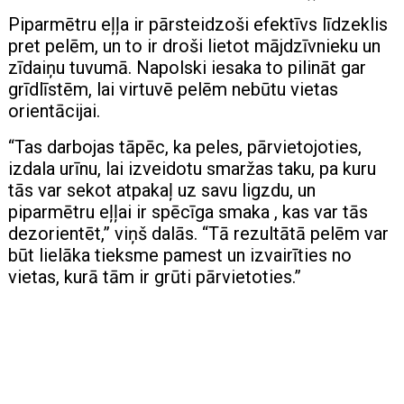
Piparmētru eļļa ir pārsteidzoši efektīvs līdzeklis
pret pelēm, un to ir droši lietot mājdzīvnieku un
zīdaiņu tuvumā. Napolski iesaka to pilināt gar
grīdlīstēm, lai virtuvē pelēm nebūtu vietas
orientācijai.
“Tas darbojas tāpēc, ka peles, pārvietojoties,
izdala urīnu, lai izveidotu smaržas taku, pa kuru
tās var sekot atpakaļ uz savu ligzdu, un
piparmētru eļļai ir spēcīga smaka , kas var tās
dezorientēt,” viņš dalās. “Tā rezultātā pelēm var
būt lielāka tieksme pamest un izvairīties no
vietas, kurā tām ir grūti pārvietoties.”