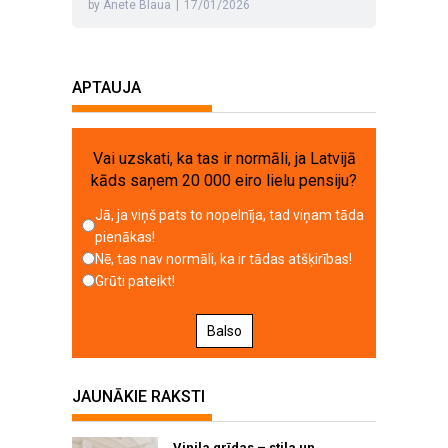
by Anete Blaua
|
17/01/2026
APTAUJA
Vai uzskati, ka tas ir normāli, ja Latvijā
kāds saņem 20 000 eiro lielu pensiju?
Jā, ja viņš pats to nopelnīja, tad viņam tāda
pienākas!
Nē, tas nav normāli, ka ir tādas atšķirības!
Grūti pateikt!
Balso
JAUNĀKIE RAKSTI
Vinila grīdas – stila un