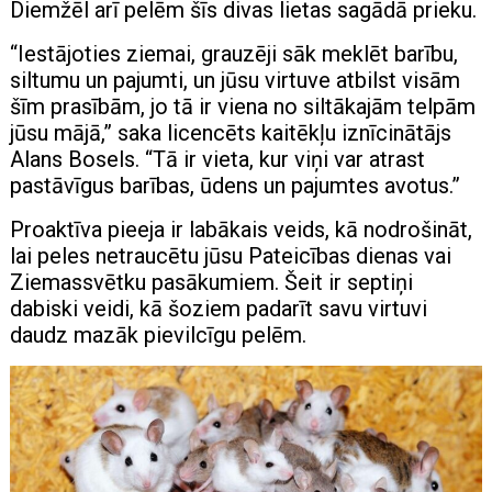
Diemžēl arī pelēm šīs divas lietas sagādā prieku.
“Iestājoties ziemai, grauzēji sāk meklēt barību,
siltumu un pajumti, un jūsu virtuve atbilst visām
šīm prasībām, jo ​​tā ir viena no siltākajām telpām
jūsu mājā,” saka licencēts kaitēkļu iznīcinātājs
Alans Bosels. “Tā ir vieta, kur viņi var atrast
pastāvīgus barības, ūdens un pajumtes avotus.”
Proaktīva pieeja ir labākais veids, kā nodrošināt,
lai peles netraucētu jūsu Pateicības dienas vai
Ziemassvētku pasākumiem. Šeit ir septiņi
dabiski veidi, kā šoziem padarīt savu virtuvi
daudz mazāk pievilcīgu pelēm.