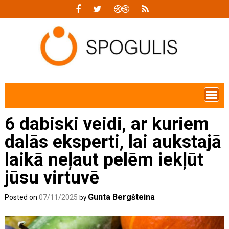
Skip
to
content
6 dabiski veidi, ar kuriem
dalās eksperti, lai aukstajā
laikā neļaut pelēm iekļūt
jūsu virtuvē
Gunta Bergšteina
Posted on
07/11/2025
by