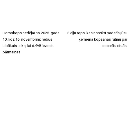
Horoskops nedēļai no 2025. gada
8 eļļu tops, kas noteikti padarīs jūsu
10. līdz 16. novembrim: nebūs
ķermeņa kopšanas rutīnu par
labākais laiks, lai dzīvē ieviestu
iecienītu rituālu
pārmaiņas