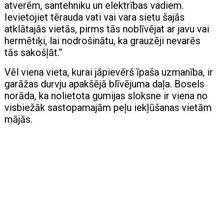
atverēm, santehniku ​​un elektrības vadiem.
Ievietojiet tērauda vati vai vara sietu šajās
atklātajās vietās, pirms tās noblīvējat ar javu vai
hermētiķi, lai nodrošinātu, ka grauzēji nevarēs
tās sakošļāt.”
Vēl viena vieta, kurai jāpievērš īpaša uzmanība, ir
garāžas durvju apakšējā blīvējuma daļa. Bosels
norāda, ka nolietota gumijas sloksne ir viena no
visbiežāk sastopamajām peļu iekļūšanas vietām
mājās.