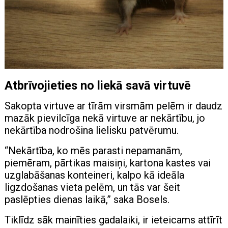
Atbrīvojieties no liekā savā virtuvē
Sakopta virtuve ar tīrām virsmām pelēm ir daudz
mazāk pievilcīga nekā virtuve ar nekārtību, jo
nekārtība nodrošina lielisku patvērumu.
“Nekārtība, ko mēs parasti nepamanām,
piemēram, pārtikas maisiņi, kartona kastes vai
uzglabāšanas konteineri, kalpo kā ideāla
ligzdošanas vieta pelēm, un tās var šeit
paslēpties dienas laikā,” saka Bosels.
Tiklīdz sāk mainīties gadalaiki, ir ieteicams attīrīt