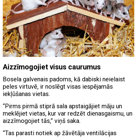
Aizzīmogojiet visus caurumus
Bosela galvenais padoms, kā dabiski neielaist
peles virtuvē, ir noslēgt visas iespējamās
iekļūšanas vietas.
“Pirms pirmā stiprā sala apstaigājiet māju un
meklējiet vietas, kur var redzēt dienasgaismu, un
aizzīmogojiet tās,” viņš saka.
“Tas parasti notiek ap žāvētāja ventilācijas