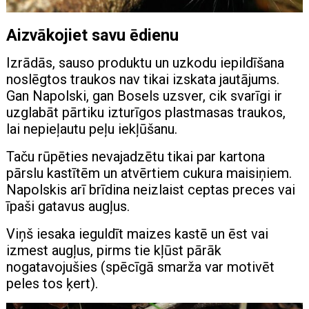
Aizvākojiet savu ēdienu
Izrādās, sauso produktu un uzkodu iepildīšana
noslēgtos traukos nav tikai izskata jautājums.
Gan Napolski, gan Bosels uzsver, cik svarīgi ir
uzglabāt pārtiku izturīgos plastmasas traukos,
lai nepieļautu peļu iekļūšanu.
Taču rūpēties nevajadzētu tikai par kartona
pārslu kastītēm un atvērtiem cukura maisiņiem.
Napolskis arī brīdina neizlaist ceptas preces vai
īpaši gatavus augļus.
Viņš iesaka ieguldīt maizes kastē un ēst vai
izmest augļus, pirms tie kļūst pārāk
nogatavojušies (spēcīgā smarža var motivēt
peles tos ķert).