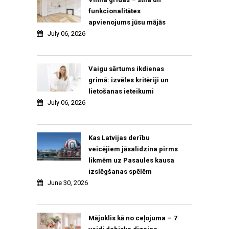
funkcionalitātes
apvienojums jūsu mājās
July 06, 2026
Vaigu sārtums ikdienas
grimā: izvēles kritēriji un
lietošanas ieteikumi
July 06, 2026
Kas Latvijas derību
veicējiem jāsalīdzina pirms
likmēm uz Pasaules kausa
izslēgšanas spēlēm
June 30, 2026
Mājoklis kā no ceļojuma – 7