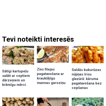
Tevi noteikti interesēs
Zivs filejas
Saldās kukurūzas
Sātīgi kartupeļu
pagatavošana ar
nūjiņas īrisu
salāti ar ceptiem
kraukšķīgu
glazūrā: kāruma
dārzeņiem un
mannas garoziņu
pagatavošana bez
krēmīgu mērci
cepšanas