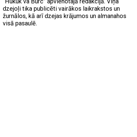
“Hukuk va Burč” apvienotajā redakcijā. Viņa
dzejoļi tika publicēti vairākos laikrakstos un
žurnālos, kā arī dzejas krājumos un almanahos
visā pasaulē.