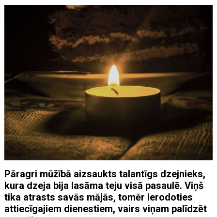
Pāragri mūžībā aizsaukts talantīgs dzejnieks,
kura dzeja bija lasāma teju visā pasaulē. Viņš
tika atrasts savās mājās, tomēr ierodoties
attiecīgajiem dienestiem, vairs viņam palīdzēt