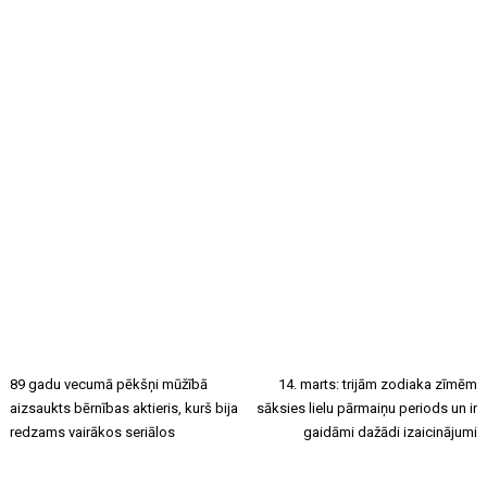
89 gadu vecumā pēkšņi mūžībā
14. marts: trijām zodiaka zīmēm
aizsaukts bērnības aktieris, kurš bija
sāksies lielu pārmaiņu periods un ir
redzams vairākos seriālos
gaidāmi dažādi izaicinājumi