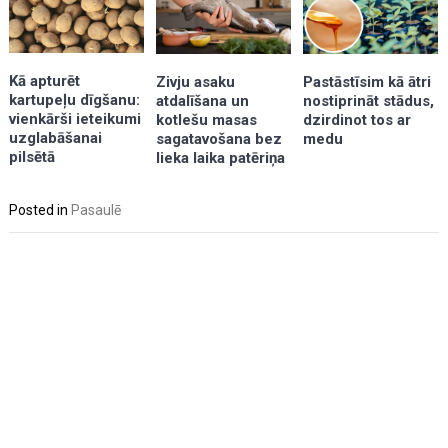
Kā apturēt
Zivju asaku
Pastāstīsim kā ātri
kartupeļu dīgšanu:
atdalīšana un
nostiprināt stādus,
vienkārši ieteikumi
kotlešu masas
dzirdinot tos ar
uzglabāšanai
sagatavošana bez
medu
pilsētā
lieka laika patēriņa
Posted in
Pasaulē
Post
navigation