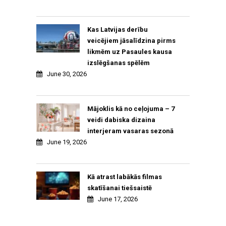
Kas Latvijas derību
veicējiem jāsalīdzina pirms
likmēm uz Pasaules kausa
izslēgšanas spēlēm
June 30, 2026
Mājoklis kā no ceļojuma – 7
veidi dabiska dizaina
interjeram vasaras sezonā
June 19, 2026
Kā atrast labākās filmas
skatīšanai tiešsaistē
June 17, 2026