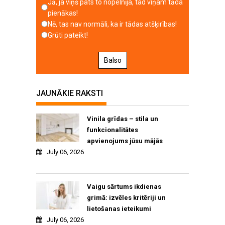
Jā, ja viņš pats to nopelnīja, tad viņam tāda
pienākas!
Nē, tas nav normāli, ka ir tādas atšķirības!
Grūti pateikt!
Balso
JAUNĀKIE RAKSTI
Vinila grīdas – stila un
funkcionalitātes
apvienojums jūsu mājās
July 06, 2026
Vaigu sārtums ikdienas
grimā: izvēles kritēriji un
lietošanas ieteikumi
July 06, 2026