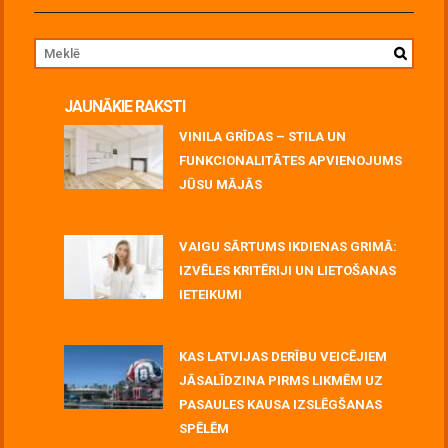
JAUNĀKIE RAKSTI
VINILA GRĪDAS – STILA UN
FUNKCIONALITĀTES APVIENOJUMS
JŪSU MĀJĀS
July 06, 2026
VAIGU SĀRTUMS IKDIENAS GRIMĀ:
IZVĒLES KRITĒRIJI UN LIETOŠANAS
IETEIKUMI
July 06, 2026
KAS LATVIJAS DERĪBU VEICĒJIEM
JĀSALĪDZINA PIRMS LIKMĒM UZ
PASAULES KAUSA IZSLĒGŠANAS
SPĒLĒM