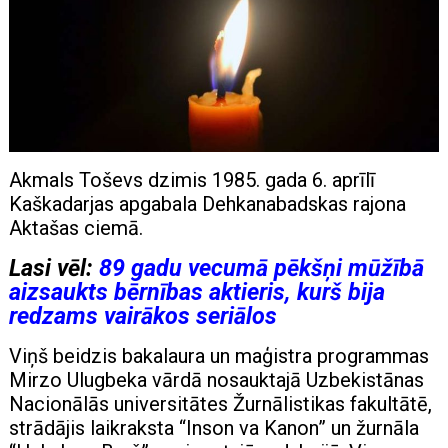
Akmals Toševs dzimis 1985. gada 6. aprīlī
Kaškadarjas apgabala Dehkanabadskas rajona
Aktašas ciemā.
Lasi vēl:
89 gadu vecumā pēkšņi mūžībā
aizsaukts bērnības aktieris, kurš bija
redzams vairākos seriālos
Viņš beidzis bakalaura un maģistra programmas
Mirzo Ulugbeka vārdā nosauktajā Uzbekistānas
Nacionālās universitātes Žurnālistikas fakultātē,
strādājis laikraksta “Inson va Kanon” un žurnāla