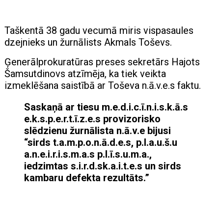
Taškentā 38 gadu vecumā miris vispasaules
dzejnieks un žurnālists Akmals Toševs.
Ģenerālprokuratūras preses sekretārs Hajots
Šamsutdinovs atzīmēja, ka tiek veikta
izmeklēšana saistībā ar Toševa n.ā.v.e.s faktu.
Saskaņā ar tiesu m.e.d.i.c.ī.n.i.s.k.ā.s
e.k.s.p.e.r.t.ī.z.e.s provizorisko
slēdzienu žurnālista n.ā.v.e bijusi
“sirds t.a.m.p.o.n.ā.d.e.s, p.l.a.u.š.u
a.n.e.i.r.i.s.m.a.s p.l.ī.s.u.m.a.,
iedzimtas s.i.r.d.sk.a.i.t.e.s un sirds
kambaru defekta rezultāts.”