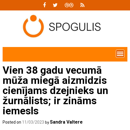
Skip
to
content
Vien 38 gadu vecumā
mūža miegā aizmidzis
cienījams dzejnieks un
žurnālists; ir zināms
iemesls
Sandra Valtere
Posted on
11/03/2023
by