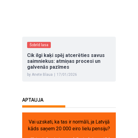
Šobrīd lasa
Cik ilgi kaķi spēj atcerēties savus
saimniekus: atmiņas procesi un
galvenās pazīmes
by Anete Blaua
|
17/01/2026
APTAUJA
Vai uzskati, ka tas ir normāli, ja Latvijā
kāds saņem 20 000 eiro lielu pensiju?