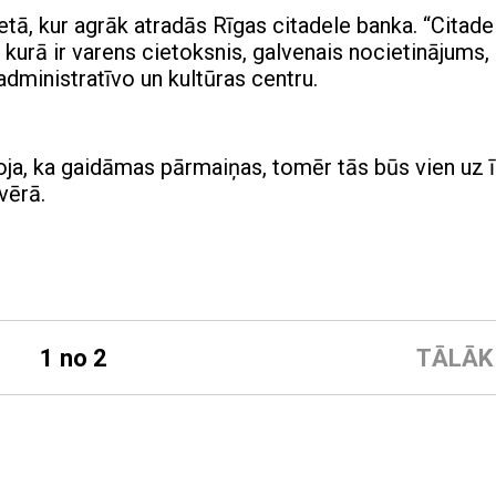
etā, kur agrāk atradās Rīgas citadele banka. “Citade
, kurā ir varens cietoksnis, galvenais nocietinājums,
 administratīvo un kultūras centru.
ņoja, ka gaidāmas pārmaiņas, tomēr tās būs vien uz 
vērā.
1 no 2
TĀLĀK