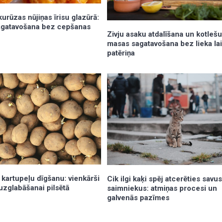
urūzas nūjiņas īrisu glazūrā:
gatavošana bez cepšanas
Zivju asaku atdalīšana un kotleš
masas sagatavošana bez lieka la
patēriņa
 kartupeļu dīgšanu: vienkārši
Cik ilgi kaķi spēj atcerēties savu
uzglabāšanai pilsētā
saimniekus: atmiņas procesi un
galvenās pazīmes