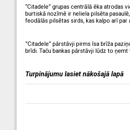
“Citadele” grupas centrālā ēka atrodas vi
burtiskā nozīmē ir neliela pilsēta pasaulē
feodālās pilsētas sirds, kas kalpo arī par
”Citadele” pārstāvji pirms īsa brīža pazi
brīdi. Taču bankas pārstāvji lūdz to ņemt 
Turpinājumu lasiet nākošajā lapā