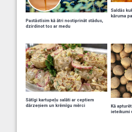
Saldās kuk
kāruma pa
Pastāstīsim kā ātri nostiprināt stādus,
dzirdinot tos ar medu
Sātīgi kartupeļu salāti ar ceptiem
dārzeņiem un krēmīgu mērci
Kā apturēt
ieteikumi 