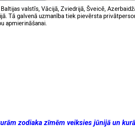
Baltijas valstīs, Vācijā, Zviedrijā, Šveicē, Azerbaidž
vijā. Tā galvenā uzmanība tiek pievērsta privātperso
u apmierināšanai.
kurām zodiaka zīmēm veiksies jūnijā un ku