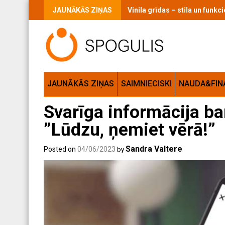
Skip
JAUNĀKĀS ZIŅAS
Vinila grīdas – stila un funk
to
content
JAUNĀKĀS ZIŅAS
SAIMNIECISKI
NAUDA&FIN
Svarīga informācija ba
”Lūdzu, ņemiet vērā!”
Sandra Valtere
Posted on
04/06/2023
by