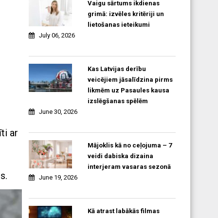
Vaigu sārtums ikdienas
grimā: izvēles kritēriji un
lietošanas ieteikumi
July 06, 2026
Kas Latvijas derību
veicējiem jāsalīdzina pirms
likmēm uz Pasaules kausa
izslēgšanas spēlēm
June 30, 2026
ti ar
Mājoklis kā no ceļojuma – 7
veidi dabiska dizaina
interjeram vasaras sezonā
s.
June 19, 2026
Kā atrast labākās filmas