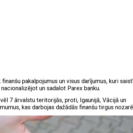
finanšu pakalpojumus un visus darījumus, kuri saistī
ā, nacionalizējot un sadalot Parex banku.
 vēl 7 ārvalstu teritorijās, proti, Igaunijā, Vācijā un
ēmumus, kas darbojas dažādās finanšu tirgus nozarē