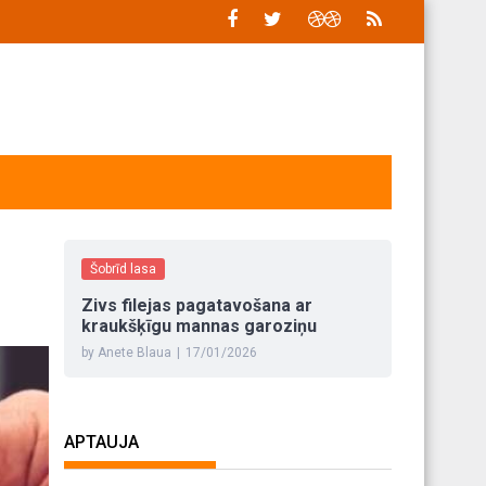
Šobrīd lasa
Zivs filejas pagatavošana ar
kraukšķīgu mannas garoziņu
by Anete Blaua
|
17/01/2026
APTAUJA