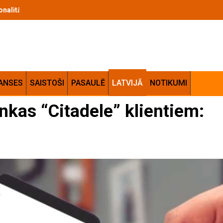
cionalitātes apvienojums jūsu mājās
ANSES
SAISTOŠI
PASAULĒ
LATVIJĀ
NOTIKUMI
nkas “Citadele” klientiem: