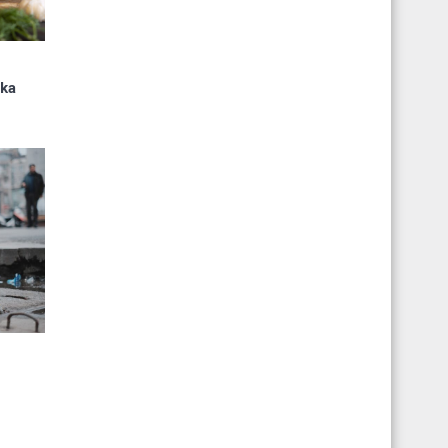
u
ika
s