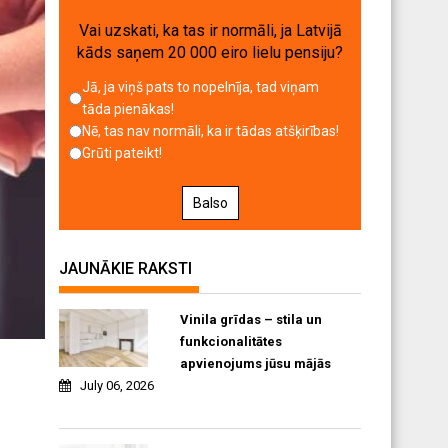
Vai uzskati, ka tas ir normāli, ja Latvijā
kāds saņem 20 000 eiro lielu pensiju?
Jā, ja viņš pats to nopelnīja, tad viņam
tāda pienākas!
Nē, tas nav normāli, ka ir tādas atšķirības!
Grūti pateikt!
Balso
JAUNĀKIE RAKSTI
Vinila grīdas – stila un
funkcionalitātes
apvienojums jūsu mājās
July 06, 2026