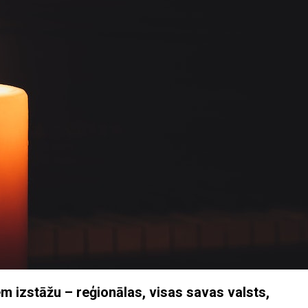
 izstāžu – reģionālas, visas savas valsts,