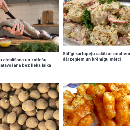
Sātīgi kartupeļu salāti ar ceptie
dārzeņiem un krēmīgu mērci
u atdalīšana un kotlešu
atavošana bez lieka laika