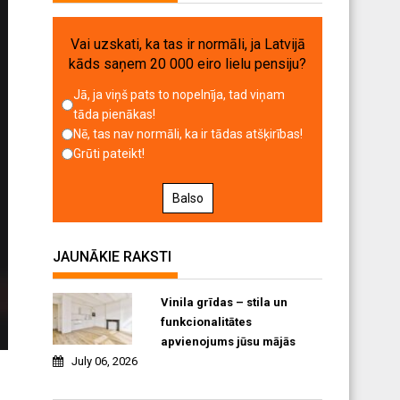
Vai uzskati, ka tas ir normāli, ja Latvijā
kāds saņem 20 000 eiro lielu pensiju?
Jā, ja viņš pats to nopelnīja, tad viņam
tāda pienākas!
Nē, tas nav normāli, ka ir tādas atšķirības!
Grūti pateikt!
Balso
JAUNĀKIE RAKSTI
Vinila grīdas – stila un
funkcionalitātes
apvienojums jūsu mājās
July 06, 2026