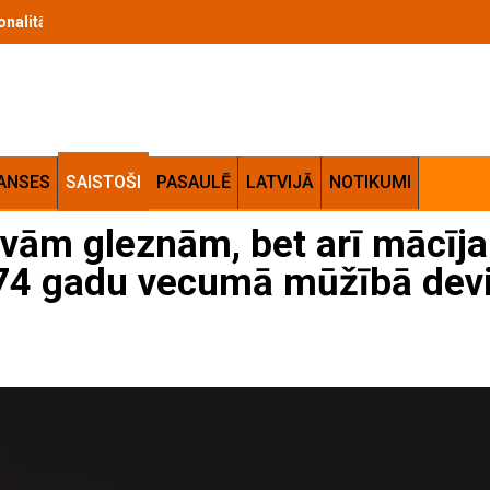
cionalitātes apvienojums jūsu mājās
ANSES
SAISTOŠI
PASAULĒ
LATVIJĀ
NOTIKUMI
savām gleznām, bet arī mācīja
 74 gadu vecumā mūžībā dev