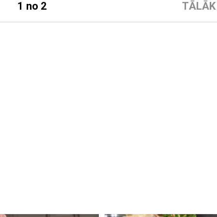
1 no 2
TĀLĀK