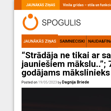
Skip
JAUNĀKĀS ZIŅAS
Vinila grīdas – stila un funk
to
content
JAUNĀKĀS ZIŅAS
SAIMNIECISKI
NAUDA&FIN
“Strādāja ne tikai ar 
jauniešiem mākslu..”;
godājams mākslinieks
Dagnija Briede
Posted on
19/05/2023
by