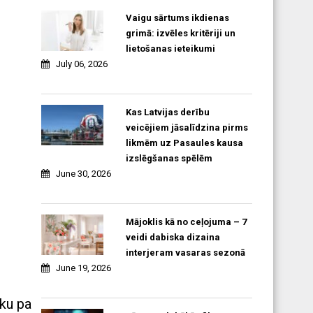
Vaigu sārtums ikdienas
grimā: izvēles kritēriji un
lietošanas ieteikumi
July 06, 2026
Kas Latvijas derību
veicējiem jāsalīdzina pirms
likmēm uz Pasaules kausa
izslēgšanas spēlēm
June 30, 2026
Mājoklis kā no ceļojuma – 7
veidi dabiska dizaina
interjeram vasaras sezonā
June 19, 2026
iku pa