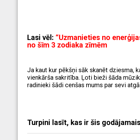
Lasi vēl:
“Uzmanieties no enerģija
no šīm 3 zodiaka zīmēm
Ja kaut kur pēkšņi sāk skanēt dziesma, ka
vienkārša sakritība. Ļoti bieži šāda mūzi
radinieki šādi cenšas mums par sevi atgā
Turpini lasīt, kas ir šis godājama