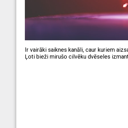
Ir vairāki saiknes kanāli, caur kuriem aiz
Ļoti bieži mirušo cilvēku dvēseles izman