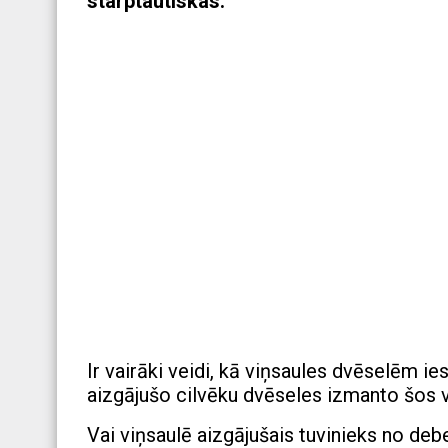
starptautiskas.
Ir vairāki veidi, kā viņsaules dvēselēm ie
aizgājušo cilvēku dvēseles izmanto šos v
Vai viņsaulē aizgājušais tuvinieks no deb