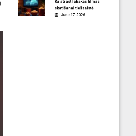
Kā atrast labākās filmas
i
skatīšanai tiešsaistē
June 17, 2026