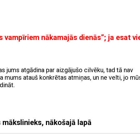
s vampīriem nākamajās dienās”; ja esat vi
s jums atgādina par aizgājušo cilvēku, tad tā nav
ka mums atauš konkrētas atmiņas, un ne velti, jo mū
dināt.
is mākslinieks, nākošajā lapā