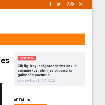
ies
Šobrīd lasa
Cik ilgi kaķi spēj atcerēties savus
saimniekus: atmiņas procesi un
galvenās pazīmes
by Anete Blaua
|
17/01/2026
APTAUJA