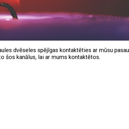
saules dvēseles spējīgas kontaktēties ar mūsu pasaul
to šos kanālus, lai ar mums kontaktētos.