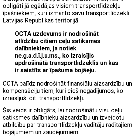
obligāti jāiegādājas visiem transportlīdzekļu
īpašniekiem, kuri izmanto savu transportlīdzekli
Latvijas Republikas teritorijā.
OCTA uzdevums ir nodrošināt
atlīdzību citiem ceļu satiksmes
dalībniekiem, ja notiek
ne.g.a.d.ī.j.u.ms., ko izraisījis
apdrošinātā transportlīdzeklis un kas
ir saistīts ar īpašuma bojāeju.
OCTA palīdz nodrošināt finansiālu aizsardzību un
kompensāciju tiem, kuri cieš negadījumos, ko
izraisījuši citi transportlīdzekļi.
Šis veids ir obligāts, lai nodrošinātu visu ceļu
satiksmes dalībnieku aizsardzību un izveidotu
atbildību par transportlīdzekļu vadītāju radītajiem
bojājumiem un zaudējumiem.