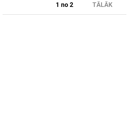
1 no 2
TĀLĀK