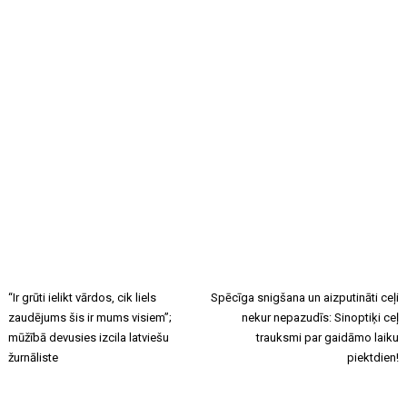
“Ir grūti ielikt vārdos, cik liels
Spēcīga snigšana un aizputināti ceļi
zaudējums šis ir mums visiem”;
nekur nepazudīs: Sinoptiķi ceļ
mūžībā devusies izcila latviešu
trauksmi par gaidāmo laiku
žurnāliste
piektdien!