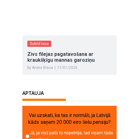
Šobrīd lasa
Zivs filejas pagatavošana ar
kraukšķīgu mannas garoziņu
by Anete Blaua
|
17/01/2026
APTAUJA
Vai uzskati, ka tas ir normāli, ja Latvijā
kāds saņem 20 000 eiro lielu pensiju?
Jā, ja viņš pats to nopelnīja, tad viņam tāda