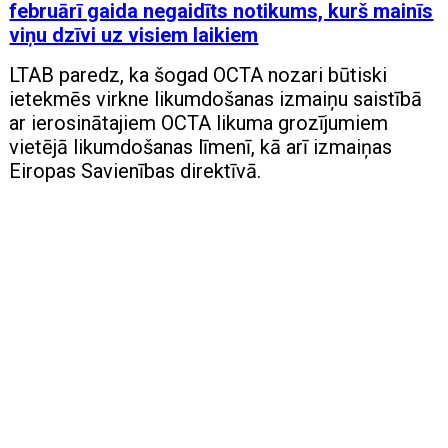
februārī gaida negaidīts notikums, kurš mainīs
viņu dzīvi uz visiem laikiem
LTAB paredz, ka šogad OCTA nozari būtiski
ietekmēs virkne likumdošanas izmaiņu saistībā
ar ierosinātajiem OCTA likuma grozījumiem
vietējā likumdošanas līmenī, kā arī izmaiņas
Eiropas Savienības direktīvā.