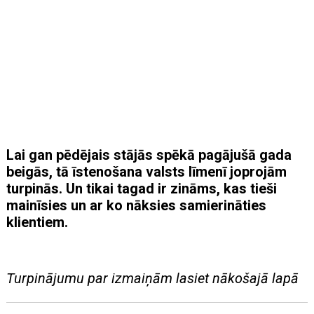
Lai gan pēdējais stājās spēkā pagājušā gada
beigās, tā īstenošana valsts līmenī joprojām
turpinās. Un tikai tagad ir zināms, kas tieši
mainīsies un ar ko nāksies samierināties
klientiem.
Turpinājumu par izmaiņām lasiet nākošajā lapā