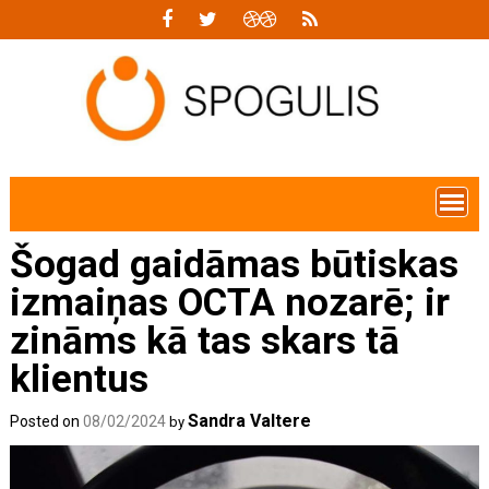
Skip
to
content
Šogad gaidāmas būtiskas
izmaiņas OCTA nozarē; ir
zināms kā tas skars tā
klientus
Sandra Valtere
Posted on
08/02/2024
by