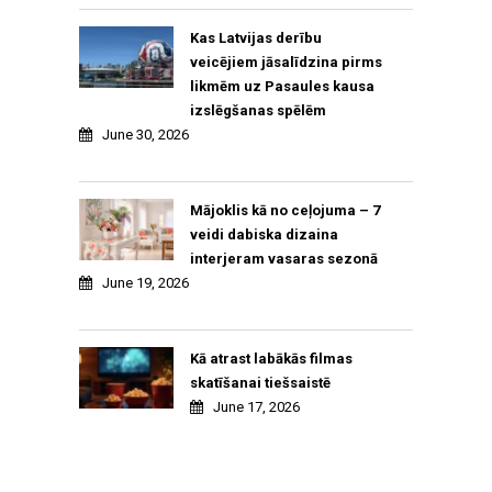
Kas Latvijas derību
veicējiem jāsalīdzina pirms
likmēm uz Pasaules kausa
izslēgšanas spēlēm
June 30, 2026
Mājoklis kā no ceļojuma – 7
veidi dabiska dizaina
interjeram vasaras sezonā
June 19, 2026
Kā atrast labākās filmas
skatīšanai tiešsaistē
June 17, 2026