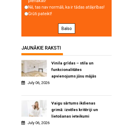
pienākas!
Nē, tas nav normāli, ka ir tādas atšķirības!
Grūti pateikt!
Balso
JAUNĀKIE RAKSTI
Vinila grīdas – stila un
funkcionalitātes
apvienojums jūsu mājās
July 06, 2026
Vaigu sārtums ikdienas
grimā: izvēles kritēriji un
lietošanas ieteikumi
July 06, 2026