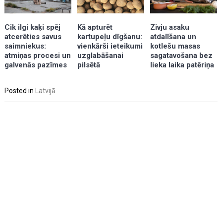
Kā apturēt
Zivju asaku
Cik ilgi kaķi spēj
kartupeļu dīgšanu:
atdalīšana un
atcerēties savus
vienkārši ieteikumi
kotlešu masas
saimniekus:
uzglabāšanai
sagatavošana bez
atmiņas procesi un
pilsētā
lieka laika patēriņa
galvenās pazīmes
Posted in
Latvijā
Post
navigation