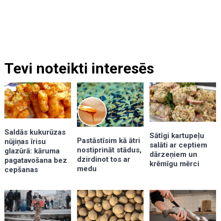
Tevi noteikti interesēs
Saldās kukurūzas
Sātīgi kartupeļu
Pastāstīsim kā ātri
nūjiņas īrisu
salāti ar ceptiem
nostiprināt stādus,
glazūrā: kāruma
dārzeņiem un
dzirdinot tos ar
pagatavošana bez
krēmīgu mērci
medu
cepšanas