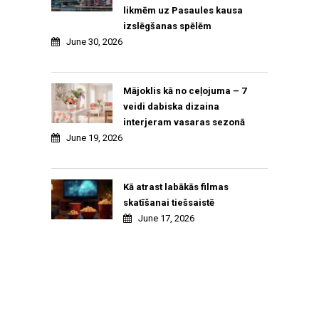
likmēm uz Pasaules kausa
izslēgšanas spēlēm
June 30, 2026
Mājoklis kā no ceļojuma – 7
veidi dabiska dizaina
interjeram vasaras sezonā
June 19, 2026
Kā atrast labākās filmas
skatīšanai tiešsaistē
June 17, 2026