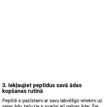
3. Iekļaujiet peptīdus savā ādas
kopšanas rutīnā
Peptīdi ir pazīstami ar savu labvēlīgo ietekmi uz
sejas ādu, taču tie ir svarīgi arī galvas ādai. Šie