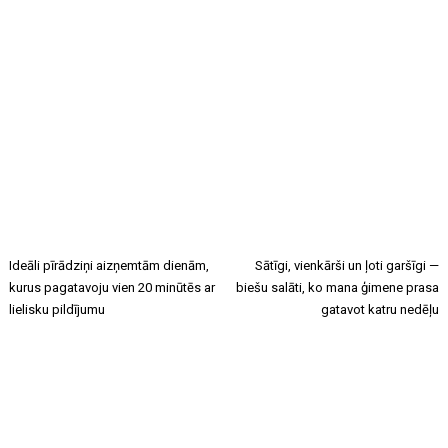
Ideāli pīrādziņi aizņemtām dienām,
Sātīgi, vienkārši un ļoti garšīgi —
kurus pagatavoju vien 20 minūtēs ar
biešu salāti, ko mana ģimene prasa
lielisku pildījumu
gatavot katru nedēļu