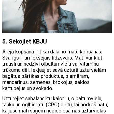
5. Sekojiet KBJU
Ārējā kopšana ir tikai daļa no matu kopšanas.
Svarīgs ir arī iekšējais līdzsvars. Mati var kļūt
trausli un nedzīvi olbaltumvielu vai vitamīnu
trūkuma dēļ. Iekļaujiet savā uzturā uzturvielām
bagātus pārtikas produktus, piemēram,
mandarīnus, zemenes, brokoļus, saldos
kartupeļus un avokado.
Uzturējiet sabalansētu kaloriju, olbaltumvielu,
tauku un ogļhidrātu (CPC) diētu, lai nodrošinātu,
ka jūsu mati saņem nepieciešamās uzturvielas