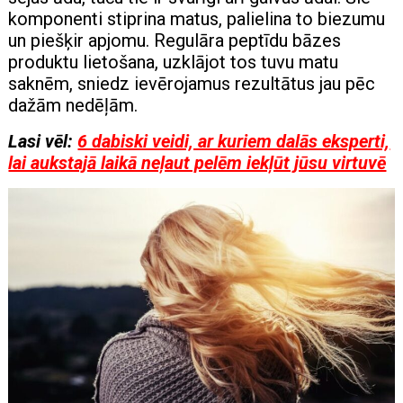
komponenti stiprina matus, palielina to biezumu
un piešķir apjomu. Regulāra peptīdu bāzes
produktu lietošana, uzklājot tos tuvu matu
saknēm, sniedz ievērojamus rezultātus jau pēc
dažām nedēļām.
Lasi vēl:
6 dabiski veidi, ar kuriem dalās eksperti,
lai aukstajā laikā neļaut pelēm iekļūt jūsu virtuvē