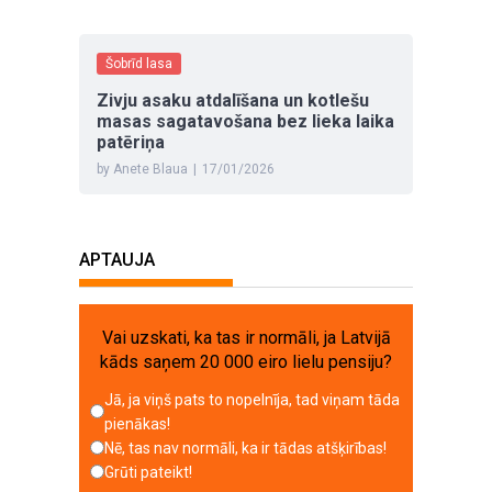
Šobrīd lasa
Zivju asaku atdalīšana un kotlešu
masas sagatavošana bez lieka laika
patēriņa
by Anete Blaua
|
17/01/2026
APTAUJA
Vai uzskati, ka tas ir normāli, ja Latvijā
kāds saņem 20 000 eiro lielu pensiju?
Jā, ja viņš pats to nopelnīja, tad viņam tāda
pienākas!
Nē, tas nav normāli, ka ir tādas atšķirības!
Grūti pateikt!