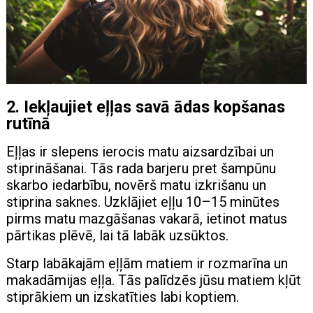
2. Iekļaujiet eļļas savā ādas kopšanas
rutīnā
Eļļas ir slepens ierocis matu aizsardzībai un
stiprināšanai. Tās rada barjeru pret šampūnu
skarbo iedarbību, novērš matu izkrišanu un
stiprina saknes. Uzklājiet eļļu 10–15 minūtes
pirms matu mazgāšanas vakarā, ietinot matus
pārtikas plēvē, lai tā labāk uzsūktos.
Starp labākajām eļļām matiem ir rozmarīna un
makadāmijas eļļa. Tās palīdzēs jūsu matiem kļūt
stiprākiem un izskatīties labi koptiem.