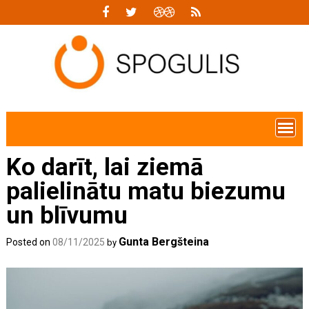
Skip
to
content
Ko darīt, lai ziemā
palielinātu matu biezumu
un blīvumu
Gunta Bergšteina
Posted on
08/11/2025
by