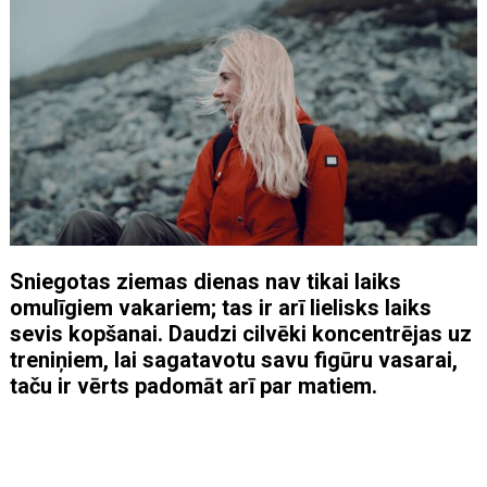
Sniegotas ziemas dienas nav tikai laiks
omulīgiem vakariem; tas ir arī lielisks laiks
sevis kopšanai. Daudzi cilvēki koncentrējas uz
treniņiem, lai sagatavotu savu figūru vasarai,
taču ir vērts padomāt arī par matiem.