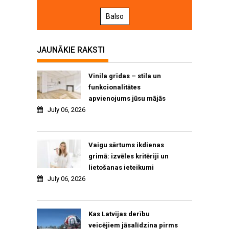
Balso
JAUNĀKIE RAKSTI
Vinila grīdas – stila un
funkcionalitātes
apvienojums jūsu mājās
July 06, 2026
Vaigu sārtums ikdienas
grimā: izvēles kritēriji un
lietošanas ieteikumi
July 06, 2026
Kas Latvijas derību
veicējiem jāsalīdzina pirms