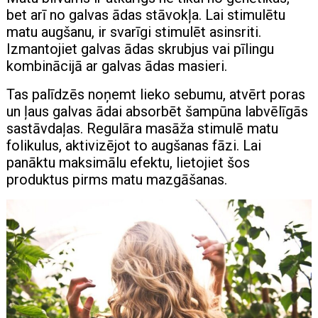
bet arī no galvas ādas stāvokļa. Lai stimulētu
matu augšanu, ir svarīgi stimulēt asinsriti.
Izmantojiet galvas ādas skrubjus vai pīlingu
kombinācijā ar galvas ādas masieri.
Tas palīdzēs noņemt lieko sebumu, atvērt poras
un ļaus galvas ādai absorbēt šampūna labvēlīgās
sastāvdaļas. Regulāra masāža stimulē matu
folikulus, aktivizējot to augšanas fāzi. Lai
panāktu maksimālu efektu, lietojiet šos
produktus pirms matu mazgāšanas.