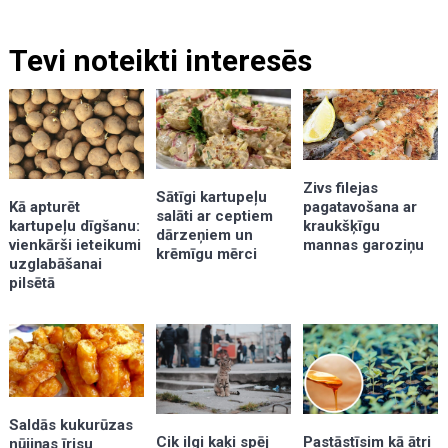
Tevi noteikti interesēs
Zivs filejas
Sātīgi kartupeļu
Kā apturēt
pagatavošana ar
salāti ar ceptiem
kartupeļu dīgšanu:
kraukšķīgu
dārzeņiem un
vienkārši ieteikumi
mannas garoziņu
krēmīgu mērci
uzglabāšanai
pilsētā
Saldās kukurūzas
Cik ilgi kaķi spēj
Pastāstīsim kā ātri
nūjiņas īrisu