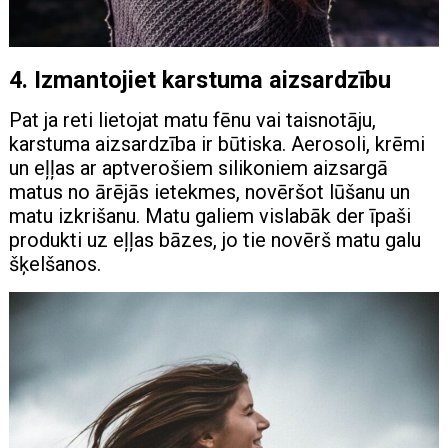
4. Izmantojiet karstuma aizsardzību
Pat ja reti lietojat matu fēnu vai taisnotāju,
karstuma aizsardzība ir būtiska. Aerosoli, krēmi
un eļļas ar aptverošiem silikoniem aizsargā
matus no ārējās ietekmes, novēršot lūšanu un
matu izkrišanu. Matu galiem vislabāk der īpaši
produkti uz eļļas bāzes, jo tie novērš matu galu
šķelšanos.