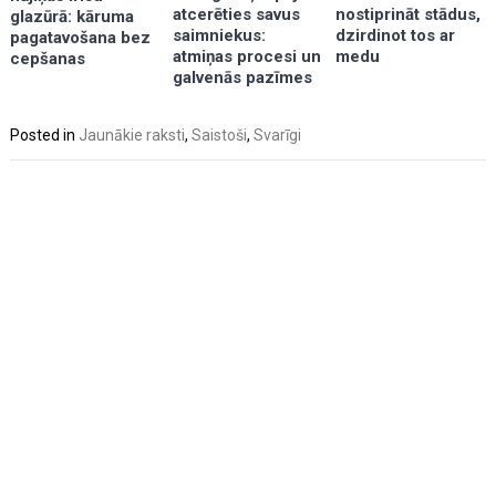
atcerēties savus
nostiprināt stādus,
glazūrā: kāruma
saimniekus:
dzirdinot tos ar
pagatavošana bez
atmiņas procesi un
medu
cepšanas
galvenās pazīmes
Posted in
Jaunākie raksti
,
Saistoši
,
Svarīgi
Post
navigation