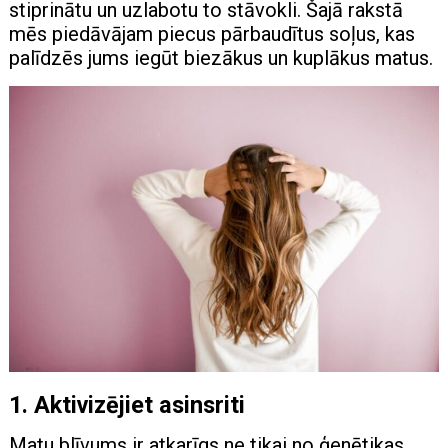
stiprinātu un uzlabotu to stāvokli. Šajā rakstā
mēs piedāvājam piecus pārbaudītus soļus, kas
palīdzēs jums iegūt biezākus un kuplākus matus.
1. Aktivizējiet asinsriti
Matu blīvums ir atkarīgs ne tikai no ģenētikas,