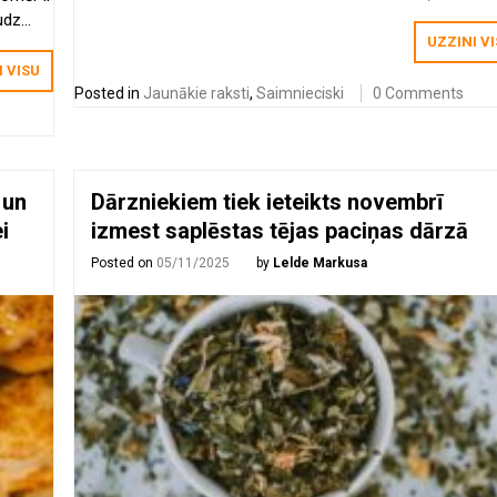
udz
UZZINI V
icamāk,
I VISU
Posted in
Jaunākie raksti
,
Saimnieciski
0 Comments
 un
Dārzniekiem tiek ieteikts novembrī
i
izmest saplēstas tējas paciņas dārzā
Posted on
05/11/2025
by
Lelde Markusa