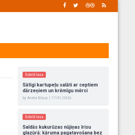
Šobrīd lasa
Sātīgi kartupeļu salāti ar ceptiem
dārzeņiem un krēmīgu mērci
by Anete Blaua
|
17/01/2026
Šobrīd lasa
Saldās kukurūzas nūjiņas īrisu
glazūrā: kāruma pagatavošana bez