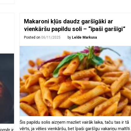
Makaroni kļūs daudz garšīgāki ar
vienkāršu papildu soli – “īpaši garšīgi”
Posted on
06/11/2025
by
Lelde Markusa
Šis papildu solis aizņem mazliet vairāk laika, taču tas ir tā
vērts, ja vēlies vienkāršu, bet īpaši garšīgu vakariņu maltīti.
Tomēr ir