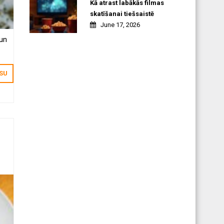
Kā atrast labākās filmas
skatīšanai tiešsaistē
June 17, 2026
 un
ISU