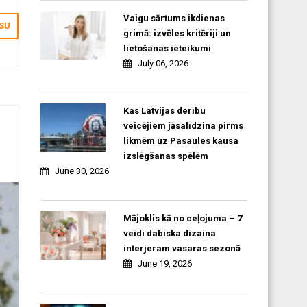
Vaigu sārtums ikdienas
ISU
grimā: izvēles kritēriji un
lietošanas ieteikumi
July 06, 2026
Kas Latvijas derību
veicējiem jāsalīdzina pirms
likmēm uz Pasaules kausa
izslēgšanas spēlēm
June 30, 2026
Mājoklis kā no ceļojuma – 7
veidi dabiska dizaina
interjeram vasaras sezonā
June 19, 2026