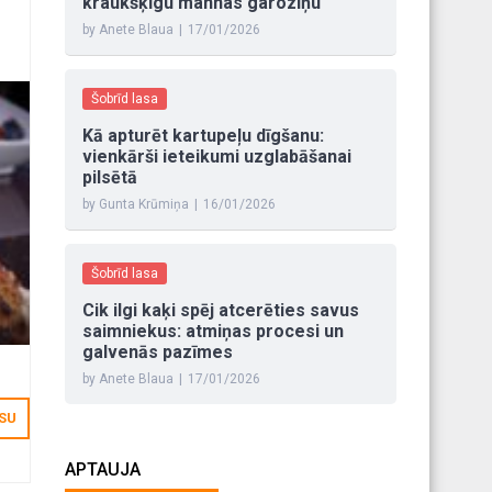
kraukšķīgu mannas garoziņu
by Anete Blaua
|
17/01/2026
Šobrīd lasa
Kā apturēt kartupeļu dīgšanu:
vienkārši ieteikumi uzglabāšanai
pilsētā
by Gunta Krūmiņa
|
16/01/2026
Šobrīd lasa
Cik ilgi kaķi spēj atcerēties savus
saimniekus: atmiņas procesi un
galvenās pazīmes
by Anete Blaua
|
17/01/2026
ISU
APTAUJA