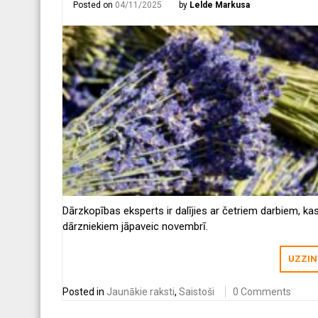
Posted on
04/11/2025
by
Lelde Markusa
Dārzkopības eksperts ir dalījies ar četriem darbiem, ka
dārzniekiem jāpaveic novembrī.
UZZIN
Posted in
Jaunākie raksti
,
Saistoši
0 Comments