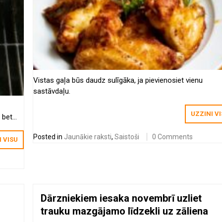
Vistas gaļa būs daudz sulīgāka, ja pievienosiet vienu
sastāvdaļu.
UZZINI V
 bet
Posted in
Jaunākie raksti
,
Saistoši
0 Comments
I VISU
Dārzniekiem iesaka novembrī uzliet
trauku mazgājamo līdzekli uz zāliena