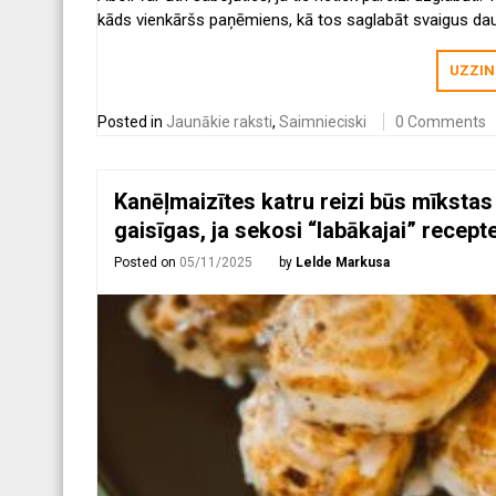
kāds vienkāršs paņēmiens, kā tos saglabāt svaigus da
ilgāk — un tam nepieciešama tikai viena lieta, kas, vist
jau ir mājās.
UZZIN
Posted in
Jaunākie raksti
,
Saimnieciski
0 Comments
Kanēļmaizītes katru reizi būs mīkstas
gaisīgas, ja sekosi “labākajai” recepte
Posted on
05/11/2025
by
Lelde Markusa