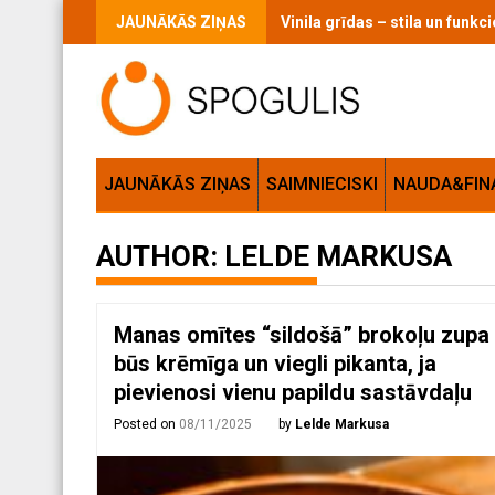
Skip
JAUNĀKĀS ZIŅAS
Vaigu sārtums ikdienas grimā:
to
content
JAUNĀKĀS ZIŅAS
SAIMNIECISKI
NAUDA&FIN
AUTHOR:
LELDE MARKUSA
Manas omītes “sildošā” brokoļu zupa
būs krēmīga un viegli pikanta, ja
pievienosi vienu papildu sastāvdaļu
Posted on
08/11/2025
by
Lelde Markusa