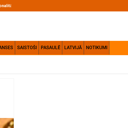
 izvēles kritēriji un lietošanas ieteikumi
ANSES
SAISTOŠI
PASAULĒ
LATVIJĀ
NOTIKUMI