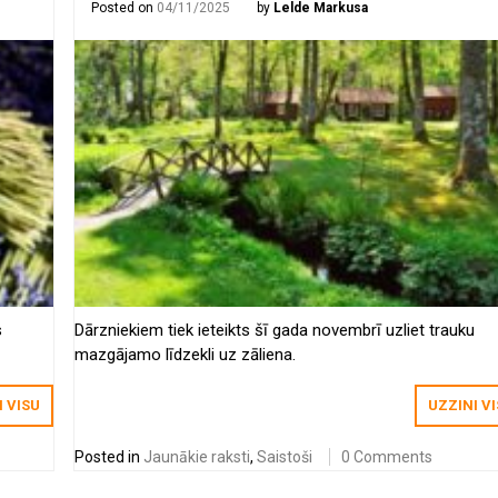
Posted on
04/11/2025
by
Lelde Markusa
s
Dārzniekiem tiek ieteikts šī gada novembrī uzliet trauku
mazgājamo līdzekli uz zāliena.
I VISU
UZZINI V
Posted in
Jaunākie raksti
,
Saistoši
0 Comments