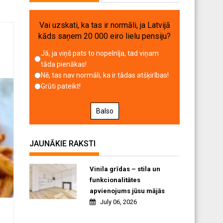
Vai uzskati, ka tas ir normāli, ja Latvijā
kāds saņem 20 000 eiro lielu pensiju?
Jā, ja viņš pats to nopelnīja, tad viņam
tāda pienākas!
Nē, tas nav normāli, ka ir tādas atšķirības!
Grūti pateikt!
Balso
JAUNĀKIE RAKSTI
Vinila grīdas – stila un
funkcionalitātes
apvienojums jūsu mājās
July 06, 2026