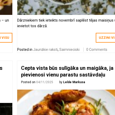
a – un
Dārzniekiem tiek ieteikts novembrī saplēst tējas maisiņus
ievietot tos dārzā.
I VISU
UZZINI V
Posted in
Jaunākie raksti
,
Saimnieciski
0 Comments
s
Cepta vista būs sulīgāka un maigāka, ja
pievienosi vienu parastu sastāvdaļu
Posted on
04/11/2025
by
Lelde Markusa