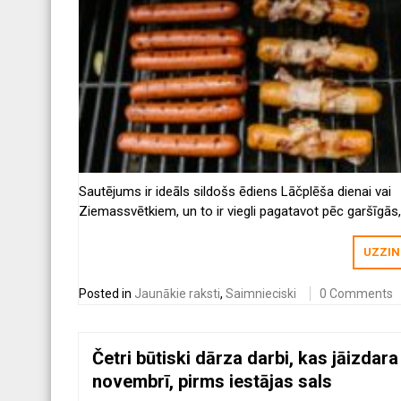
Sautējums ir ideāls sildošs ēdiens Lāčplēša dienai vai
Ziemassvētkiem, un to ir viegli pagatavot pēc garšīgās,
vienkāršās receptes.
UZZIN
Posted in
Jaunākie raksti
,
Saimnieciski
0 Comments
Četri būtiski dārza darbi, kas jāizdara
novembrī, pirms iestājas sals