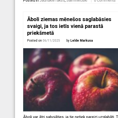
Posted in
Jaunākie raksti
,
Saimnieciski
0 Comments
Āboli ziemas mēnešos saglabāsies
svaigi, ja tos ietīs vienā parastā
priekšmetā
Posted on
06/11/2025
by
Lelde Markusa
Āboli var ātri sabojāties, ja tie netiek pareizi uzglabāti. 