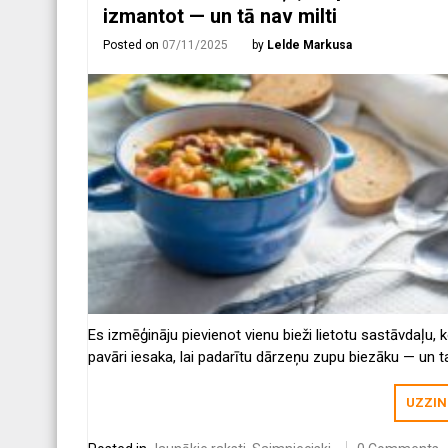
izmantot — un tā nav milti
Posted on
07/11/2025
by
Lelde Markusa
Es izmēģināju pievienot vienu bieži lietotu sastāvdaļu, 
pavāri iesaka, lai padarītu dārzeņu zupu biezāku — un t
patiešām darbojās lieliski! Turklāt šī sastāvdaļa uzlaboj
garšu.
UZZIN