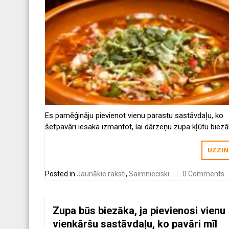
Es pamēģināju pievienot vienu parastu sastāvdaļu, ko
šefpavāri iesaka izmantot, lai dārzeņu zupa kļūtu biezā
UZZIN
Posted in
Jaunākie raksti
,
Saimnieciski
0 Comments
Zupa būs biezāka, ja pievienosi vienu
vienkāršu sastāvdaļu, ko pavāri mīl