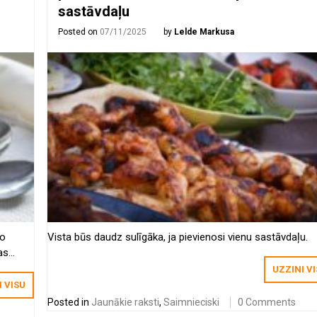
sastāvdaļu
Posted on
07/11/2025
by
Lelde Markusa
ko
Vista būs daudz sulīgāka, ja pievienosi vienu sastāvdaļu.
as
a arī
UZZINI V
I VISU
Posted in
Jaunākie raksti
,
Saimnieciski
0 Comments