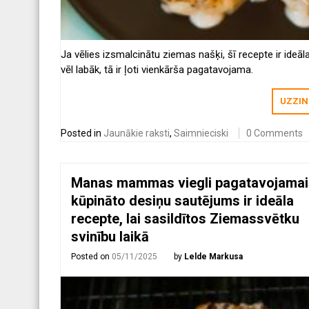
Ja vēlies izsmalcinātu ziemas našķi, šī recepte ir ideāl
vēl labāk, tā ir ļoti vienkārša pagatavojama.
UZZIN
Posted in
Jaunākie raksti
,
Saimnieciski
0 Comments
Manas mammas viegli pagatavojamai
kūpināto desiņu sautējums ir ideāla
recepte, lai sasildītos Ziemassvētku
svinību laikā
Posted on
05/11/2025
by
Lelde Markusa