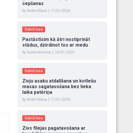
cepšanas
by Anete Blaua
|
17/01/2026
Šobrīd lasa
Pastāstīsim kā ātri nostiprināt
stādus, dzirdinot tos ar medu
by Gunta Krūmiņa
|
16/01/2026
Šobrīd lasa
Zivju asaku atdalīšana un kotlešu
masas sagatavošana bez lieka
laika patēriņa
by Anete Blaua
|
17/01/2026
Šobrīd lasa
Zivs filejas pagatavošana ar