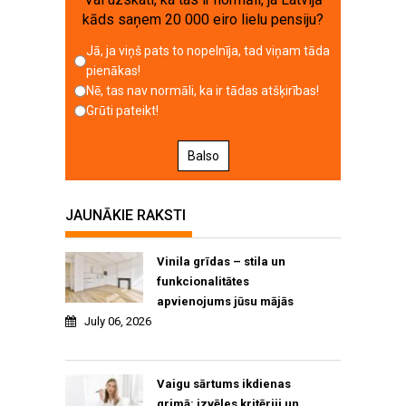
kāds saņem 20 000 eiro lielu pensiju?
Jā, ja viņš pats to nopelnīja, tad viņam tāda
pienākas!
Nē, tas nav normāli, ka ir tādas atšķirības!
Grūti pateikt!
Balso
JAUNĀKIE RAKSTI
Vinila grīdas – stila un
funkcionalitātes
apvienojums jūsu mājās
July 06, 2026
Vaigu sārtums ikdienas
grimā: izvēles kritēriji un