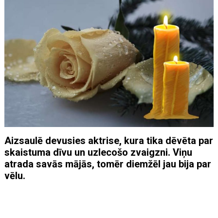
Aizsaulē devusies aktrise, kura tika dēvēta par
skaistuma dīvu un uzlecošo zvaigzni. Viņu
atrada savās mājās, tomēr diemžēl jau bija par
vēlu.