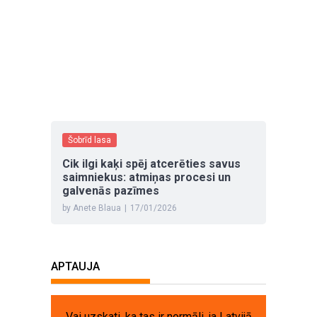
Šobrīd lasa
Cik ilgi kaķi spēj atcerēties savus
saimniekus: atmiņas procesi un
galvenās pazīmes
by Anete Blaua
|
17/01/2026
APTAUJA
Vai uzskati, ka tas ir normāli, ja Latvijā