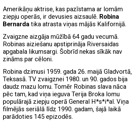
Amerikāņu aktrise, kas pazīstama ar lomām
ziepju operās, ir devusies aizsaulē.
Robina
Bernarda
tika atrasta viņas mājās Kalifornijā.
Zvaigzne aizgāja mūžībā 64 gadu vecumā.
Robinas aiziešanu apstiprināja Riversaidas
apgabala likumsargi. Šobrīd nekas sīkāk nav
zināms par cēloni.
Robina dzimusi 1959. gada 26. maijā Gladvortā,
Teksasā. TV zvaigznei 1980. un 90. gados bija
daudz mazu lomu. Tomēr Robinas slava nāca
pēc tam, kad viņa ieguva Terija Broka lomu
populārajā ziepju operā General H*s*i*al. Viņa
filmējās seriālā līdz 1990. gadam, šajā laikā
parādoties 145 epizodēs.