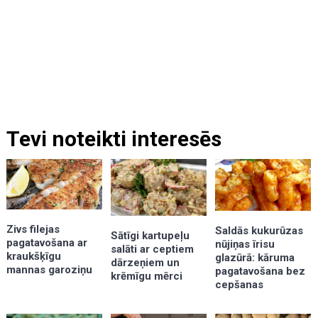
Tevi noteikti interesēs
Zivs filejas
Saldās kukurūzas
Sātīgi kartupeļu
pagatavošana ar
nūjiņas īrisu
salāti ar ceptiem
kraukšķīgu
glazūrā: kāruma
dārzeņiem un
mannas garoziņu
pagatavošana bez
krēmīgu mērci
cepšanas