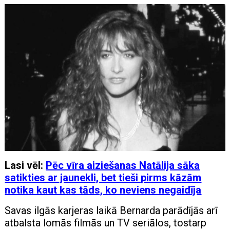
Lasi vēl:
Pēc vīra aiziešanas Natālija sāka
satikties ar jaunekli, bet tieši pirms kāzām
notika kaut kas tāds, ko neviens negaidīja
Savas ilgās karjeras laikā Bernarda parādījās arī
atbalsta lomās filmās un TV seriālos, tostarp