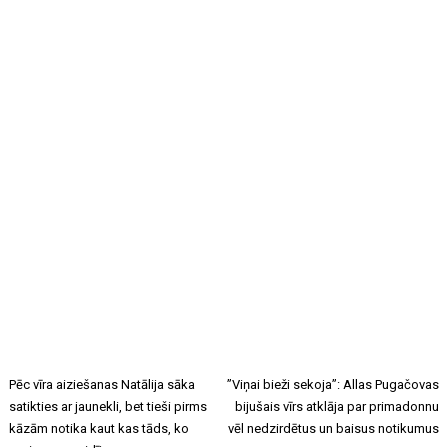
Pēc vīra aiziešanas Natālija sāka
”Viņai bieži sekoja”: Allas Pugačovas
satikties ar jaunekli, bet tieši pirms
bijušais vīrs atklāja par primadonnu
kāzām notika kaut kas tāds, ko
vēl nedzirdētus un baisus notikumus