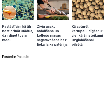
Kā apturēt
Zivju asaku
Pastāstīsim kā ātri
kartupeļu dīgšanu:
atdalīšana un
nostiprināt stādus,
vienkārši ieteikumi
kotlešu masas
dzirdinot tos ar
uzglabāšanai
sagatavošana bez
medu
pilsētā
lieka laika patēriņa
Posted in
Pasaulē
Post
navigation