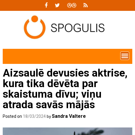
Skip
to
content
Aizsaulē devusies aktrise,
kura tika dēvēta par
skaistuma dīvu; viņu
atrada savās mājās
Sandra Valtere
Posted on
18/03/2024
by