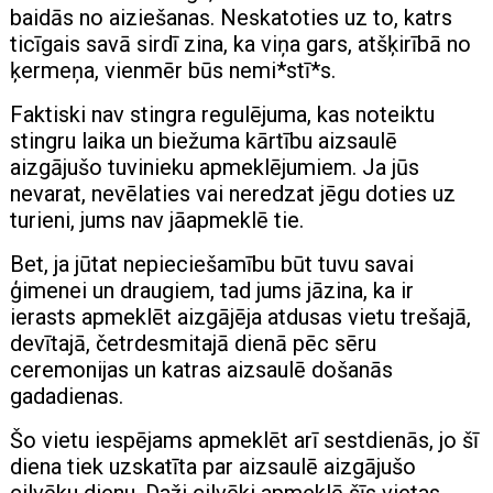
baidās no aiziešanas. Neskatoties uz to, katrs
ticīgais savā sirdī zina, ka viņa gars, atšķirībā no
ķermeņa, vienmēr būs nemi*stī*s.
Faktiski nav stingra regulējuma, kas noteiktu
stingru laika un biežuma kārtību aizsaulē
aizgājušo tuvinieku apmeklējumiem. Ja jūs
nevarat, nevēlaties vai neredzat jēgu doties uz
turieni, jums nav jāapmeklē tie.
Bet, ja jūtat nepieciešamību būt tuvu savai
ģimenei un draugiem, tad jums jāzina, ka ir
ierasts apmeklēt aizgājēja atdusas vietu trešajā,
devītajā, četrdesmitajā dienā pēc sēru
ceremonijas un katras aizsaulē došanās
gadadienas.
Šo vietu iespējams apmeklēt arī sestdienās, jo šī
diena tiek uzskatīta par aizsaulē aizgājušo
cilvēku dienu. Daži cilvēki apmeklē šīs vietas