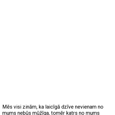
Mēs visi zinām, ka laicīgā dzīve nevienam no
mums nebūs mūžīga, tomēr katrs no mums