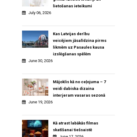
lietošanas ieteikumi
July 06, 2026
Kas Latvijas derību
veicējiem jāsalīdzina pirms
likmēm uz Pasaules kausa
izslēgšanas spēlēm
June 30, 2026
Mājoklis kā no ceļojuma – 7
veidi dabiska dizaina
interjeram vasaras sezonā
June 19, 2026
Kā atrast labākās filmas
skatīšanai tiešsaistē
June 17, 2026