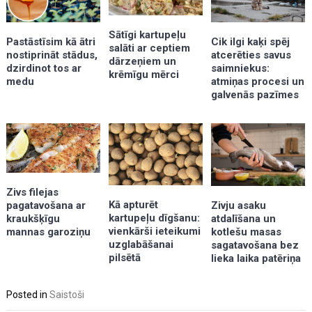
Sātīgi kartupeļu
Pastāstīsim kā ātri
Cik ilgi kaķi spēj
salāti ar ceptiem
nostiprināt stādus,
atcerēties savus
dārzeņiem un
dzirdinot tos ar
saimniekus:
krēmīgu mērci
medu
atmiņas procesi un
galvenās pazīmes
Zivs filejas
Kā apturēt
pagatavošana ar
Zivju asaku
kartupeļu dīgšanu:
kraukšķīgu
atdalīšana un
vienkārši ieteikumi
mannas garoziņu
kotlešu masas
uzglabāšanai
sagatavošana bez
pilsētā
lieka laika patēriņa
Posted in
Saistoši