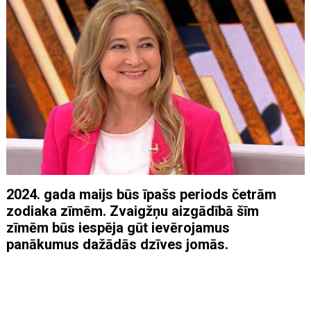
2024. gada maijs būs īpašs periods četrām
zodiaka zīmēm. Zvaigžņu aizgādībā šīm
zīmēm būs iespēja gūt ievērojamus
panākumus dažādās dzīves jomās.