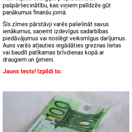
pašpārliecinātību, kas viņiem palīdzēs gūt
panākumus finanšu jomā.
Šīs zīmes pārstāvji varēs palielināt savus
ienākumus, saņemt izdevīgus sadarbības
piedāvājumus vai noslēgt veiksmīgus darījumus.
Auns varēs atļauties iegādāties greznas lietas
vai baudīt patīkamas brīvdienas kopā ar
draugiem un ģimeni.
Jauns tests! Izpildi to: