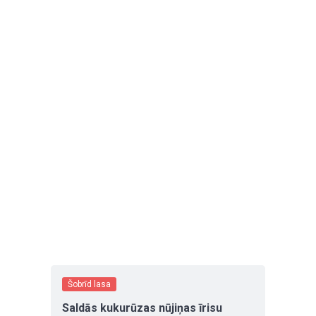
Šobrīd lasa
Saldās kukurūzas nūjiņas īrisu