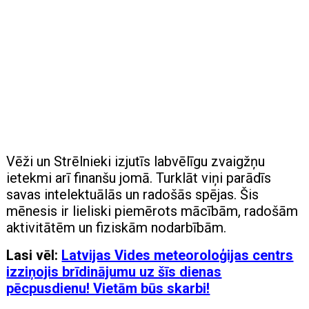
Vēži un Strēlnieki izjutīs labvēlīgu zvaigžņu
ietekmi arī finanšu jomā. Turklāt viņi parādīs
savas intelektuālās un radošās spējas. Šis
mēnesis ir lieliski piemērots mācībām, radošām
aktivitātēm un fiziskām nodarbībām.
Lasi vēl:
Latvijas Vides meteoroloģijas centrs
izziņojis brīdinājumu uz šīs dienas
pēcpusdienu! Vietām būs skarbi!