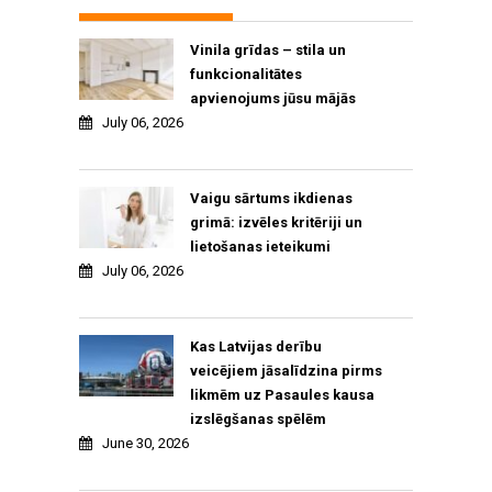
Vinila grīdas – stila un
funkcionalitātes
apvienojums jūsu mājās
July 06, 2026
Vaigu sārtums ikdienas
grimā: izvēles kritēriji un
lietošanas ieteikumi
July 06, 2026
Kas Latvijas derību
veicējiem jāsalīdzina pirms
likmēm uz Pasaules kausa
izslēgšanas spēlēm
June 30, 2026