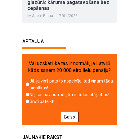
glazūrā: kāruma pagatavošana bez
cepšanas
by Anete Blaua
|
17/01/2026
APTAUJA
Vai uzskati, ka tas ir normāli, ja Latvijā
kāds saņem 20 000 eiro lielu pensiju?
Jā, ja viņš pats to nopelnīja, tad viņam tāda
pienākas!
Nē, tas nav normāli, ka ir tādas atšķirības!
Grūti pateikt!
Balso
JAUNĀKIE RAKSTI