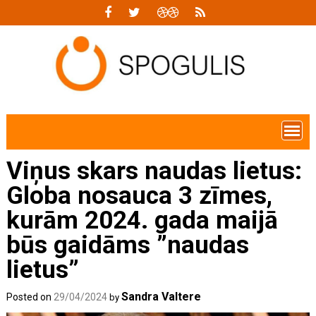
Skip
to
content
Viņus skars naudas lietus:
Globa nosauca 3 zīmes,
kurām 2024. gada maijā
būs gaidāms ”naudas
lietus”
Sandra Valtere
Posted on
29/04/2024
by