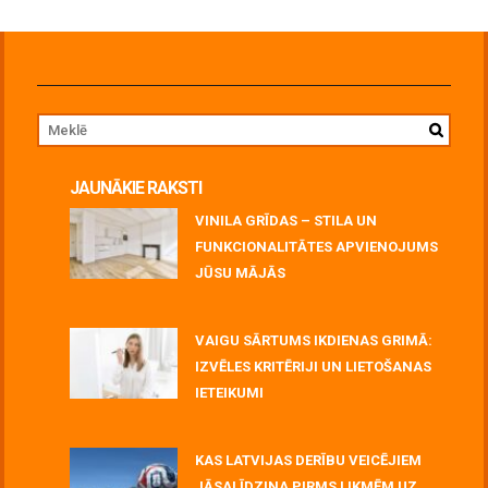
JAUNĀKIE RAKSTI
VINILA GRĪDAS – STILA UN
FUNKCIONALITĀTES APVIENOJUMS
JŪSU MĀJĀS
July 06, 2026
VAIGU SĀRTUMS IKDIENAS GRIMĀ:
IZVĒLES KRITĒRIJI UN LIETOŠANAS
IETEIKUMI
July 06, 2026
KAS LATVIJAS DERĪBU VEICĒJIEM
JĀSALĪDZINA PIRMS LIKMĒM UZ