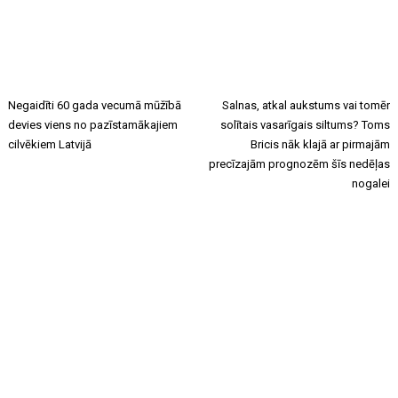
Negaidīti 60 gada vecumā mūžībā
Salnas, atkal aukstums vai tomēr
devies viens no pazīstamākajiem
solītais vasarīgais siltums? Toms
cilvēkiem Latvijā
Bricis nāk klajā ar pirmajām
precīzajām prognozēm šīs nedēļas
nogalei