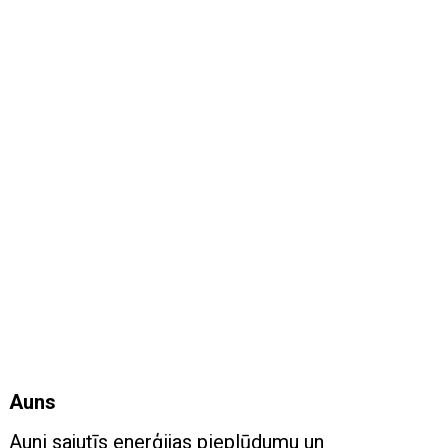
Auns
Auni sajutīs enerģijas pieplūdumu un