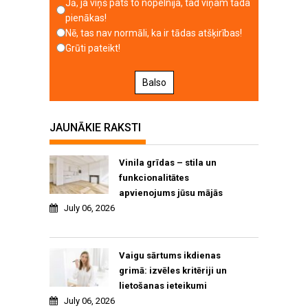
Jā, ja viņš pats to nopelnīja, tad viņam tāda
pienākas!
Nē, tas nav normāli, ka ir tādas atšķirības!
Grūti pateikt!
Balso
JAUNĀKIE RAKSTI
Vinila grīdas – stila un
funkcionalitātes
apvienojums jūsu mājās
July 06, 2026
Vaigu sārtums ikdienas
grimā: izvēles kritēriji un
lietošanas ieteikumi
July 06, 2026