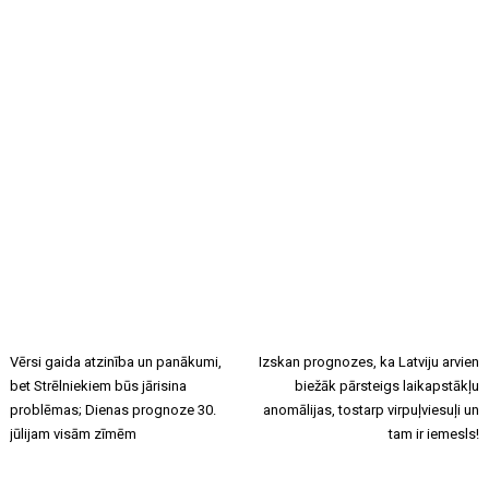
Vērsi gaida atzinība un panākumi,
Izskan prognozes, ka Latviju arvien
bet Strēlniekiem būs jārisina
biežāk pārsteigs laikapstākļu
problēmas; Dienas prognoze 30.
anomālijas, tostarp virpuļviesuļi un
jūlijam visām zīmēm
tam ir iemesls!