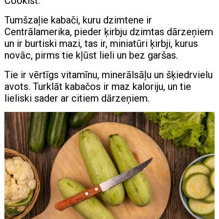
Cookist.
Tumšzaļie kabači, kuru dzimtene ir
Centrālamerika, pieder ķirbju dzimtas dārzeņiem
un ir burtiski mazi, tas ir, miniatūri ķirbji, kurus
novāc, pirms tie kļūst lieli un bez garšas.
Tie ir vērtīgs vitamīnu, minerālsāļu un šķiedrvielu
avots. Turklāt kabačos ir maz kaloriju, un tie
lieliski sader ar citiem dārzeņiem.