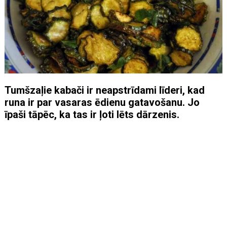
Tumšzaļie kabači ir neapstrīdami līderi, kad
runa ir par vasaras ēdienu gatavošanu. Jo
īpaši tāpēc, ka tas ir ļoti lēts dārzenis.