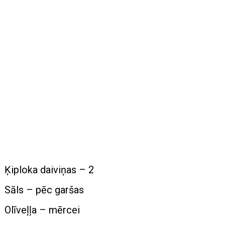
Ķiploka daiviņas – 2
Sāls – pēc garšas
Olīveļļa – mērcei