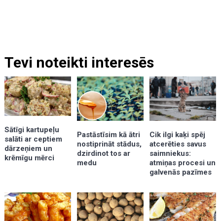
Tevi noteikti interesēs
Sātīgi kartupeļu
Pastāstīsim kā ātri
Cik ilgi kaķi spēj
salāti ar ceptiem
nostiprināt stādus,
atcerēties savus
dārzeņiem un
dzirdinot tos ar
saimniekus:
krēmīgu mērci
medu
atmiņas procesi un
galvenās pazīmes