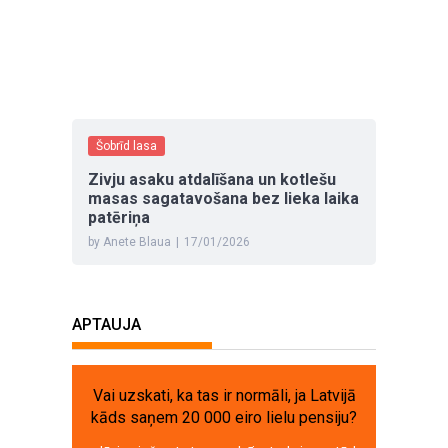
Šobrīd lasa
Zivju asaku atdalīšana un kotlešu
masas sagatavošana bez lieka laika
patēriņa
by Anete Blaua
|
17/01/2026
APTAUJA
Vai uzskati, ka tas ir normāli, ja Latvijā
kāds saņem 20 000 eiro lielu pensiju?