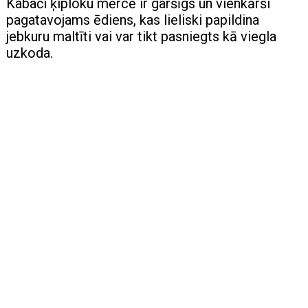
Kabači ķiploku mērcē ir garšīgs un vienkārši
pagatavojams ēdiens, kas lieliski papildina
jebkuru maltīti vai var tikt pasniegts kā viegla
uzkoda.