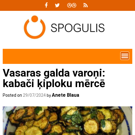
Skip
to
content
Vasaras galda varoņi:
kabači ķiploku mērcē
Anete Blaua
Posted on
29/07/2024
by