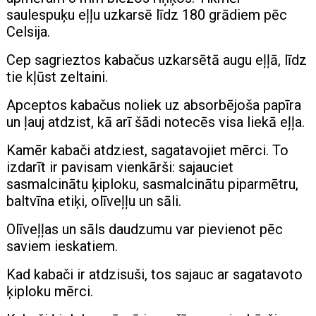
saulespuķu eļļu uzkarsē līdz 180 grādiem pēc
Celsija.
Cep sagrieztos kabačus uzkarsētā augu eļļā, līdz
tie kļūst zeltaini.
Apceptos kabačus noliek uz absorbējoša papīra
un ļauj atdzist, kā arī šādi notecēs visa liekā eļļa.
Kamēr kabači atdziest, sagatavojiet mērci. To
izdarīt ir pavisam vienkārši: sajauciet
sasmalcinātu ķiploku, sasmalcinātu piparmētru,
baltvīna etiķi, olīveļļu un sāli.
Olīveļļas un sāls daudzumu var pievienot pēc
saviem ieskatiem.
Kad kabači ir atdzisuši, tos sajauc ar sagatavoto
ķiploku mērci.