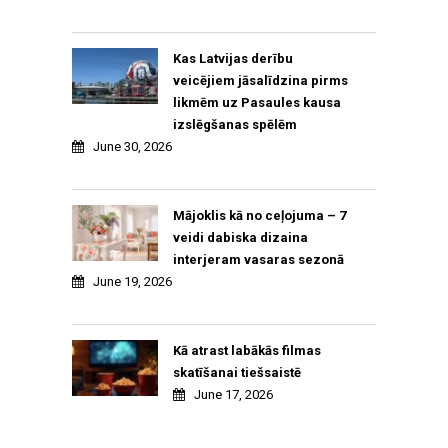
Kas Latvijas derību
veicējiem jāsalīdzina pirms
likmēm uz Pasaules kausa
izslēgšanas spēlēm
June 30, 2026
Mājoklis kā no ceļojuma – 7
veidi dabiska dizaina
interjeram vasaras sezonā
June 19, 2026
Kā atrast labākās filmas
skatīšanai tiešsaistē
June 17, 2026