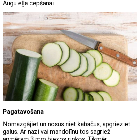
Augu eļļa cepšanai
Pagatavošana
Nomazgājiet un nosusiniet kabačus, apgrieziet
galus. Ar nazi vai mandolīnu tos sagriež
apmēram 3 mm biezos riņķos. Tikmēr