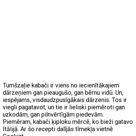
Tumšzaļie kabači ir viens no iecienītākajiem
dārzeņiem gan pieaugušo, gan bērnu vidū. Un,
iespējams, visdaudzpusīgākais dārzenis. Tos ir
viegli pagatavot, un tie ir lieliski piemēroti gan
uzkodām, gan pilnvērtīgām piedevām.
Piemēram, kabači ķiploku mērcē, ko bieži gatavo
Itālijā. Ar šo recepti dalījās tīmekļa vietnē