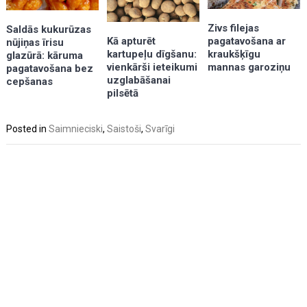
Zivs filejas
Saldās kukurūzas
Kā apturēt
pagatavošana ar
nūjiņas īrisu
kartupeļu dīgšanu:
kraukšķīgu
glazūrā: kāruma
vienkārši ieteikumi
mannas garoziņu
pagatavošana bez
uzglabāšanai
cepšanas
pilsētā
Posted in
Saimnieciski
,
Saistoši
,
Svarīgi
Post
navigation