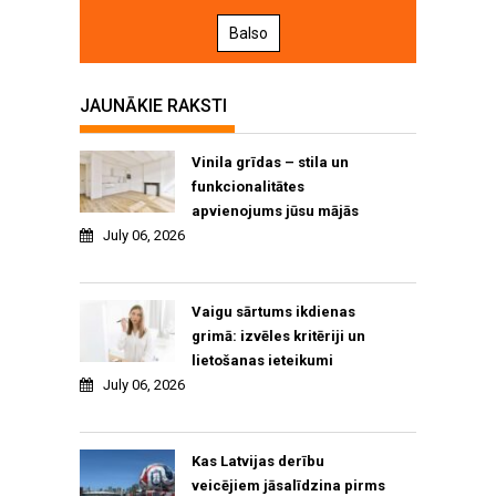
Balso
JAUNĀKIE RAKSTI
Vinila grīdas – stila un
funkcionalitātes
apvienojums jūsu mājās
July 06, 2026
Vaigu sārtums ikdienas
grimā: izvēles kritēriji un
lietošanas ieteikumi
July 06, 2026
Kas Latvijas derību
veicējiem jāsalīdzina pirms