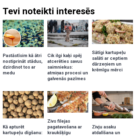
Tevi noteikti interesēs
Sātīgi kartupeļu
Pastāstīsim kā ātri
Cik ilgi kaķi spēj
salāti ar ceptiem
nostiprināt stādus,
atcerēties savus
dārzeņiem un
dzirdinot tos ar
saimniekus:
krēmīgu mērci
medu
atmiņas procesi un
galvenās pazīmes
Zivs filejas
Kā apturēt
pagatavošana ar
Zivju asaku
kartupeļu dīgšanu:
kraukšķīgu
atdalīšana un