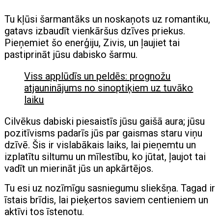
Tu kļūsi šarmantāks un noskaņots uz romantiku,
gatavs izbaudīt vienkāršus dzīves priekus.
Pieņemiet šo enerģiju, Zivis, un ļaujiet tai
pastiprināt jūsu dabisko šarmu.
Viss applūdīs un peldēs: prognožu
atjauninājums no sinoptiķiem uz tuvāko
laiku
Cilvēkus dabiski piesaistīs jūsu gaišā aura; jūsu
pozitīvisms padarīs jūs par gaismas staru viņu
dzīvē. Šis ir vislabākais laiks, lai pieņemtu un
izplatītu siltumu un mīlestību, ko jūtat, ļaujot tai
vadīt un mierināt jūs un apkārtējos.
Tu esi uz nozīmīgu sasniegumu sliekšņa. Tagad ir
īstais brīdis, lai pieķertos saviem centieniem un
aktīvi tos īstenotu.