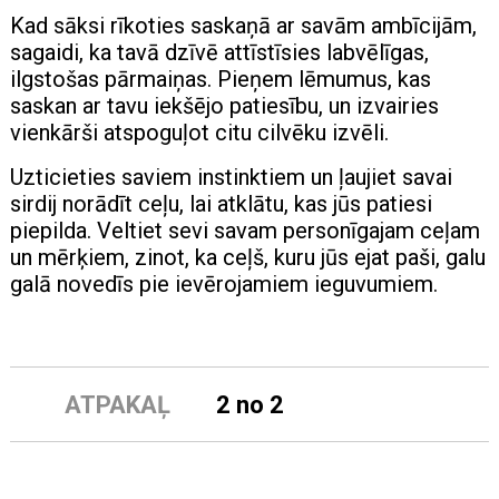
Kad sāksi rīkoties saskaņā ar savām ambīcijām,
sagaidi, ka tavā dzīvē attīstīsies labvēlīgas,
ilgstošas pārmaiņas. Pieņem lēmumus, kas
saskan ar tavu iekšējo patiesību, un izvairies
vienkārši atspoguļot citu cilvēku izvēli.
Uzticieties saviem instinktiem un ļaujiet savai
sirdij norādīt ceļu, lai atklātu, kas jūs patiesi
piepilda. Veltiet sevi savam personīgajam ceļam
un mērķiem, zinot, ka ceļš, kuru jūs ejat paši, galu
galā novedīs pie ievērojamiem ieguvumiem.
ATPAKAĻ
2 no 2