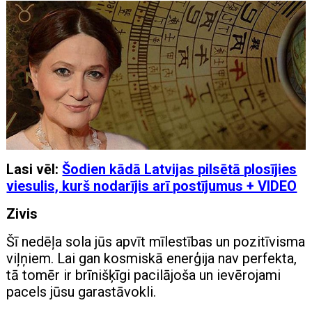
Lasi vēl:
Šodien kādā Latvijas pilsētā plosījies
viesulis, kurš nodarījis arī postījumus + VIDEO
Zivis
Šī nedēļa sola jūs apvīt mīlestības un pozitīvisma
viļņiem. Lai gan kosmiskā enerģija nav perfekta,
tā tomēr ir brīnišķīgi pacilājoša un ievērojami
pacels jūsu garastāvokli.