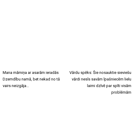
Mana māmiņa ar asarām ieradās
Vārdu spēks: Šie nosauktie sieviešu
Dzemdību namā, bet nekad no tā
vārdi nesīs savām īpašniecēm lielu
vairs neizgāja…
laimi dzīvē par spīti visām
problēmām