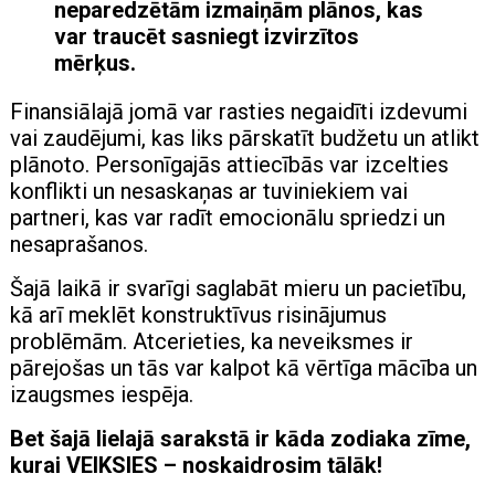
neparedzētām izmaiņām plānos, kas
var traucēt sasniegt izvirzītos
mērķus.
Finansiālajā jomā var rasties negaidīti izdevumi
vai zaudējumi, kas liks pārskatīt budžetu un atlikt
plānoto. Personīgajās attiecībās var izcelties
konflikti un nesaskaņas ar tuviniekiem vai
partneri, kas var radīt emocionālu spriedzi un
nesaprašanos.
Šajā laikā ir svarīgi saglabāt mieru un pacietību,
kā arī meklēt konstruktīvus risinājumus
problēmām. Atcerieties, ka neveiksmes ir
pārejošas un tās var kalpot kā vērtīga mācība un
izaugsmes iespēja.
Bet šajā lielajā sarakstā ir kāda zodiaka zīme,
kurai VEIKSIES – noskaidrosim tālāk!