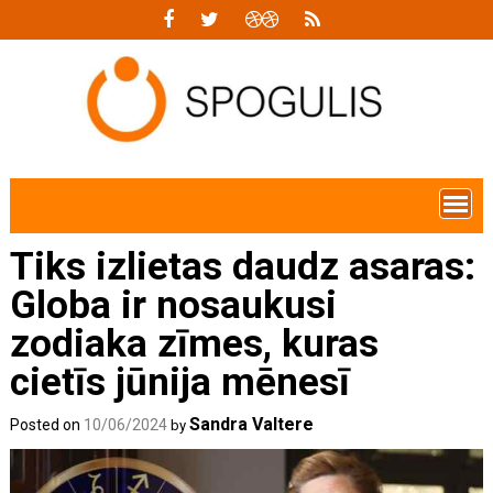
Skip
to
content
Tiks izlietas daudz asaras:
Globa ir nosaukusi
zodiaka zīmes, kuras
cietīs jūnija mēnesī
Sandra Valtere
Posted on
10/06/2024
by