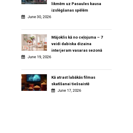
likmēm uz Pasaules kausa
izslēgšanas spēlēm
June 30, 2026
Mājoklis kā no ceļojuma – 7
veidi dabiska dizaina
interjeram vasaras sezonā
June 19, 2026
Kā atrast labākās filmas
skatīšanai tiešsaistē
June 17, 2026