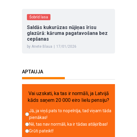
Šobrīd lasa
Saldās kukurūzas nūjiņas īrisu
glazūrā: kāruma pagatavošana bez
cepšanas
by Anete Blaua
|
17/01/2026
APTAUJA
Vai uzskati, ka tas ir normāli, ja Latvijā
kāds saņem 20 000 eiro lielu pensiju?
Jā, ja viņš pats to nopelnīja, tad viņam tāda
pienākas!
Nē, tas nav normāli, ka ir tādas atšķirības!
Grūti pateikt!