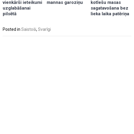
vienkārši ieteikumi
mannas garoziņu
kotlešu masas
uzglabāšanai
sagatavošana bez
pilsētā
lieka laika patēriņa
Posted in
Saistoši
,
Svarīgi
Post
navigation