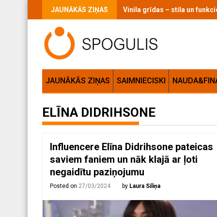
Skip
JAUNĀKĀS ZIŅAS
Vinila grīdas – stila un funk
to
content
JAUNĀKĀS ZIŅAS
SAIMNIECISKI
NAUDA&FIN
ELĪNA DIDRIHSONE
Influencere Elīna Didrihsone pateicas
saviem faniem un nāk klajā ar ļoti
negaidītu paziņojumu
Posted on
27/03/2024
by
Laura Siliņa