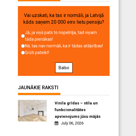
Vai uzskati, ka tas ir normāli, ja Latvijā
kāds saņem 20 000 eiro lielu pensiju?
Jā, ja viņš pats to nopelnīja, tad viņam
tāda pienākas!
Nē, tas nav normāli, ka ir tādas atšķirības!
Grūti pateikt!
Balso
JAUNĀKIE RAKSTI
Vinila grīdas – stila un
funkcionalitātes
apvienojums jūsu mājās
July 06, 2026