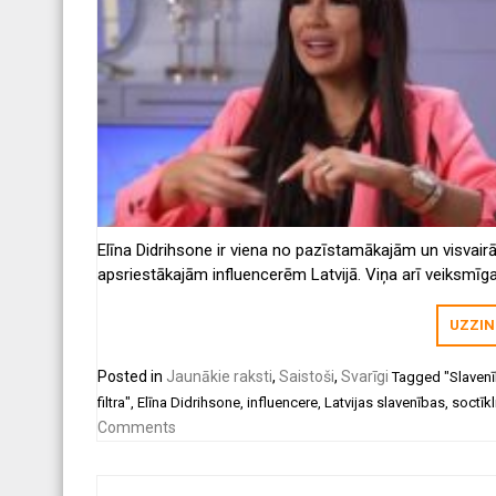
Elīna Didrihsone ir viena no pazīstamākajām un visvair
apsriestākajām influencerēm Latvijā. Viņa arī veiksmīg
uzņēmēja, kurai pieder apģērbu veikals “Butterfly”, tomē
uzņēmuma nosaukumu viņa drīzumā nolēmusi mainīt. 
UZZIN
arī kopā ar vīru Nauri un savu mazo dēliņu Džeisonu pie
TV šovā “Slavenības. Bez filtra”. Tagad viņa nākusi klajā
Posted in
Jaunākie raksti
,
Saistoši
,
Svarīgi
Tagged
"Slaven
patiesi negaidītu paziņojumu.
filtra"
,
Elīna Didrihsone
,
influencere
,
Latvijas slavenības
,
soctīkl
Comments