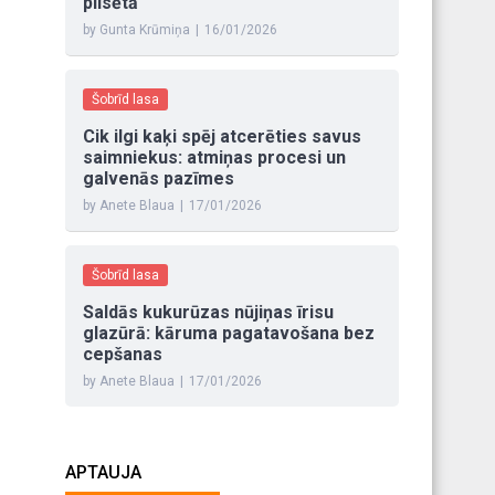
pilsētā
by Gunta Krūmiņa
|
16/01/2026
Šobrīd lasa
Cik ilgi kaķi spēj atcerēties savus
saimniekus: atmiņas procesi un
galvenās pazīmes
by Anete Blaua
|
17/01/2026
Šobrīd lasa
Saldās kukurūzas nūjiņas īrisu
glazūrā: kāruma pagatavošana bez
cepšanas
by Anete Blaua
|
17/01/2026
APTAUJA