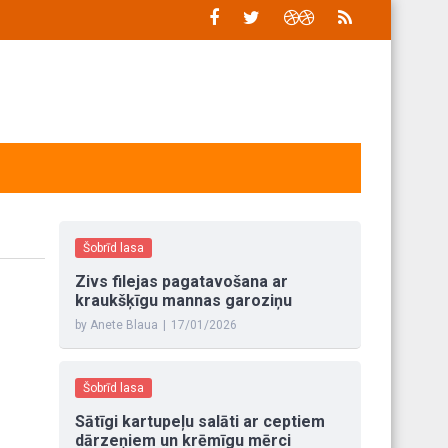
Šobrīd lasa
Zivs filejas pagatavošana ar
kraukšķīgu mannas garoziņu
by Anete Blaua
|
17/01/2026
Šobrīd lasa
Sātīgi kartupeļu salāti ar ceptiem
dārzeņiem un krēmīgu mērci