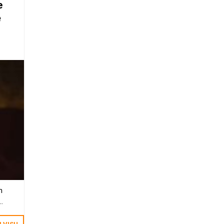
e
ē
n
īdoties.