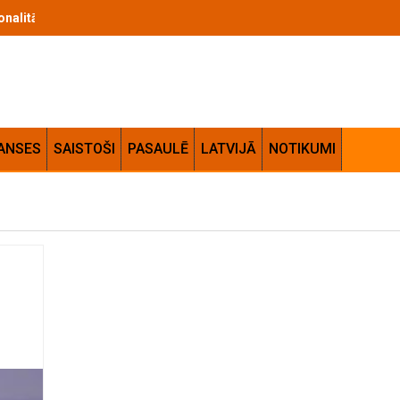
cionalitātes apvienojums jūsu mājās
ANSES
SAISTOŠI
PASAULĒ
LATVIJĀ
NOTIKUMI