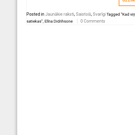
UZZIN
Posted in
Jaunākie raksti
,
Saistoši
,
Svarīgi
Tagged
"Kad vi
0 Comments
satiekas"
,
Elīna Didrihsone