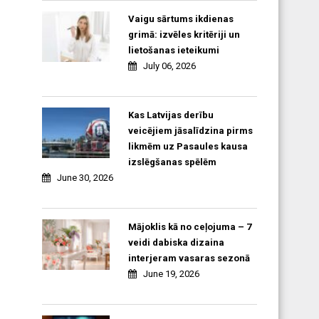
Vaigu sārtums ikdienas
grimā: izvēles kritēriji un
lietošanas ieteikumi
July 06, 2026
Kas Latvijas derību
veicējiem jāsalīdzina pirms
likmēm uz Pasaules kausa
izslēgšanas spēlēm
June 30, 2026
Mājoklis kā no ceļojuma – 7
veidi dabiska dizaina
interjeram vasaras sezonā
June 19, 2026