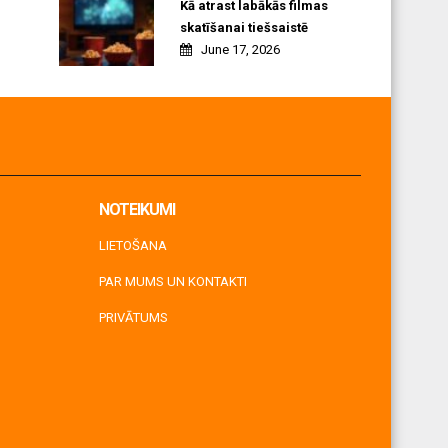
Kā atrast labākās filmas
skatīšanai tiešsaistē
June 17, 2026
NOTEIKUMI
LIETOŠANA
PAR MUMS UN KONTAKTI
PRIVĀTUMS