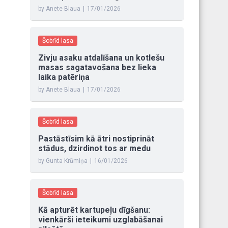
by Anete Blaua
|
17/01/2026
Šobrīd lasa
Zivju asaku atdalīšana un kotlešu
masas sagatavošana bez lieka
laika patēriņa
by Anete Blaua
|
17/01/2026
Šobrīd lasa
Pastāstīsim kā ātri nostiprināt
stādus, dzirdinot tos ar medu
by Gunta Krūmiņa
|
16/01/2026
Šobrīd lasa
Kā apturēt kartupeļu dīgšanu:
vienkārši ieteikumi uzglabāšanai