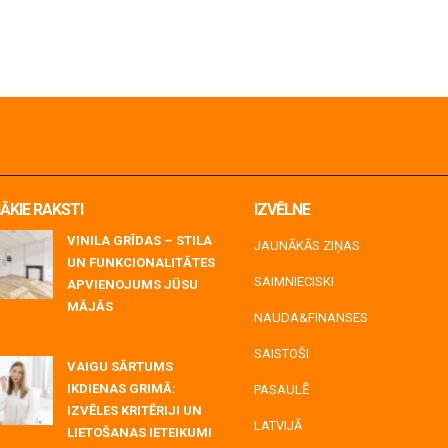
ĀKIE RAKSTI
IZVĒLNE
VINILA GRĪDAS – STILA
JAUNĀKĀS ZIŅAS
UN FUNKCIONALITĀTES
SAIMNIECISKI
APVIENOJUMS JŪSU
MĀJĀS
NAUDA&FINANSES
y 06, 2026
SAISTOŠI
VAIGU SĀRTUMS
IKDIENAS GRIMĀ:
PASAULĒ
IZVĒLES KRITĒRIJI UN
LATVIJĀ
LIETOŠANAS IETEIKUMI