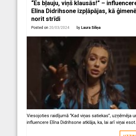
“Es bļauju, viņš klausās!” – influencer
Elīna Didrihsone izpļāpājas, kā ģimen
norit strīdi
Posted on
20/03/2024
by
Laura Siliņa
Viesojoties raidījumā “Kad viņas satiekas”, uzņēmēja u
influencere Elīna Didrihsone atklāja, ka, lai arī viņai esot
vislabākais vīrs pasaulē, esot tomēr reizes, kad viņi str