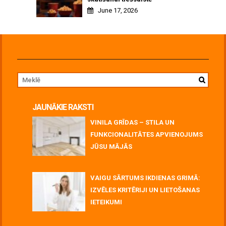
June 17, 2026
JAUNĀKIE RAKSTI
VINILA GRĪDAS – STILA UN
FUNKCIONALITĀTES APVIENOJUMS
JŪSU MĀJĀS
July 06, 2026
VAIGU SĀRTUMS IKDIENAS GRIMĀ:
IZVĒLES KRITĒRIJI UN LIETOŠANAS
IETEIKUMI
July 06, 2026