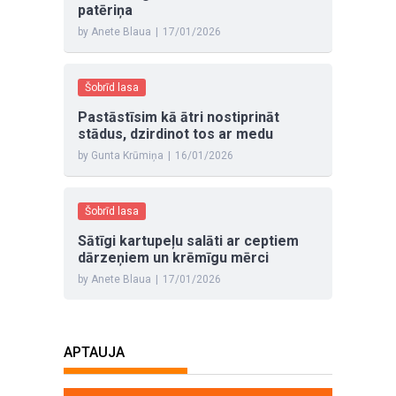
patēriņa
by Anete Blaua
|
17/01/2026
Šobrīd lasa
Pastāstīsim kā ātri nostiprināt
stādus, dzirdinot tos ar medu
by Gunta Krūmiņa
|
16/01/2026
Šobrīd lasa
Sātīgi kartupeļu salāti ar ceptiem
dārzeņiem un krēmīgu mērci
by Anete Blaua
|
17/01/2026
APTAUJA