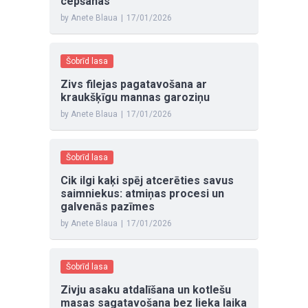
cepšanas
by Anete Blaua
|
17/01/2026
Šobrīd lasa
Zivs filejas pagatavošana ar
kraukšķīgu mannas garoziņu
by Anete Blaua
|
17/01/2026
Šobrīd lasa
Cik ilgi kaķi spēj atcerēties savus
saimniekus: atmiņas procesi un
galvenās pazīmes
by Anete Blaua
|
17/01/2026
Šobrīd lasa
Zivju asaku atdalīšana un kotlešu
masas sagatavošana bez lieka laika