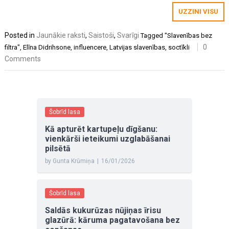
UZZINI VISU
Posted in
Jaunākie raksti
,
Saistoši
,
Svarīgi
Tagged
"Slavenības bez
0
filtra"
,
Elīna Didrihsone
,
influencere
,
Latvijas slavenības
,
soctīkli
Comments
Šobrīd lasa
Kā apturēt kartupeļu dīgšanu:
vienkārši ieteikumi uzglabāšanai
pilsētā
by Gunta Krūmiņa
|
16/01/2026
Šobrīd lasa
Saldās kukurūzas nūjiņas īrisu
glazūrā: kāruma pagatavošana bez