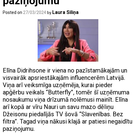
paziņojumu
Laura Siliņa
Posted on
27/03/2024
by
Elīna Didrihsone ir viena no pazīstamākajām un
visvairāk apsriestākajām influencerēm Latvijā.
Viņa arī veiksmīga uzņēmēja, kurai pieder
apģērbu veikals “Butterfly”, tomēr šī uzņēmuma
nosaukumu viņa drīzumā nolēmusi mainīt. Elīna
arī kopā ar vīru Nauri un savu mazo dēliņu
Džeisonu piedalījās TV šovā “Slavenības. Bez
filtra”. Tagad viņa nākusi klajā ar patiesi negaidītu
paziņojumu.