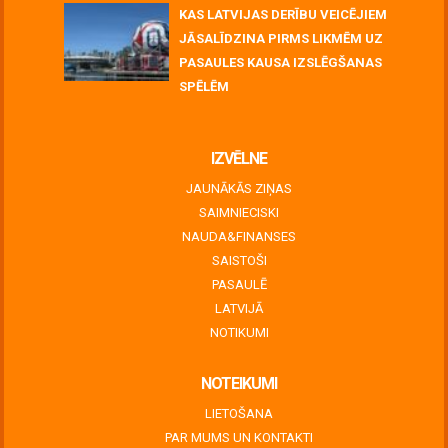
KAS LATVIJAS DERĪBU VEICĒJIEM
JĀSALĪDZINA PIRMS LIKMĒM UZ
PASAULES KAUSA IZSLĒGŠANAS
SPĒLĒM
June 30, 2026
IZVĒLNE
JAUNĀKĀS ZIŅAS
SAIMNIECISKI
NAUDA&FINANSES
SAISTOŠI
PASAULĒ
LATVIJĀ
NOTIKUMI
NOTEIKUMI
LIETOŠANA
PAR MUMS UN KONTAKTI