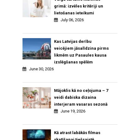
grimā: izvēles kritēriji un
lietošanas ieteikumi
July 06, 2026
Kas Latvijas derību
veicējiem jāsalīdzina pirms
likmēm uz Pasaules kausa
izslēgšanas spēlēm
June 30, 2026
Mājoklis kā no ceļojuma – 7
veidi dabiska dizaina
interjeram vasaras sezonā
June 19, 2026
Kā atrast labākās filmas
skatīšanai tiešsaistē