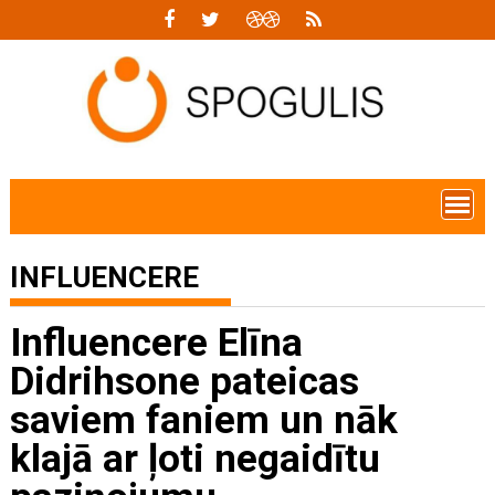
Skip
to
content
INFLUENCERE
Influencere Elīna
Didrihsone pateicas
saviem faniem un nāk
klajā ar ļoti negaidītu