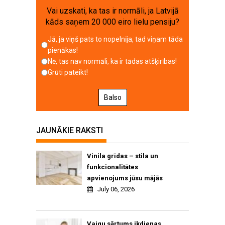
Vai uzskati, ka tas ir normāli, ja Latvijā
kāds saņem 20 000 eiro lielu pensiju?
Jā, ja viņš pats to nopelnīja, tad viņam tāda
pienākas!
Nē, tas nav normāli, ka ir tādas atšķirības!
Grūti pateikt!
Balso
JAUNĀKIE RAKSTI
Vinila grīdas – stila un
funkcionalitātes
apvienojums jūsu mājās
July 06, 2026
Vaigu sārtums ikdienas