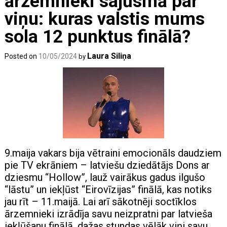
ārzemnieki sajūsmā par
viņu: kuras valstis mums
sola 12 punktus finālā?
Laura Siliņa
Posted on
10/05/2024
by
9.maija vakars bija vētraini emocionāls daudziem
pie TV ekrāniem – latviešu dziedātājs Dons ar
dziesmu “Hollow”, lauž vairākus gadus ilgušo
“lāstu” un iekļūst “Eirovīzijas” finālā, kas notiks
jau rīt – 11.maijā. Lai arī sākotnēji soctīklos
ārzemnieki izrādīja savu neizpratni par latvieša
iekļūšanu finālā, dažas stundas vēlāk viņi savu