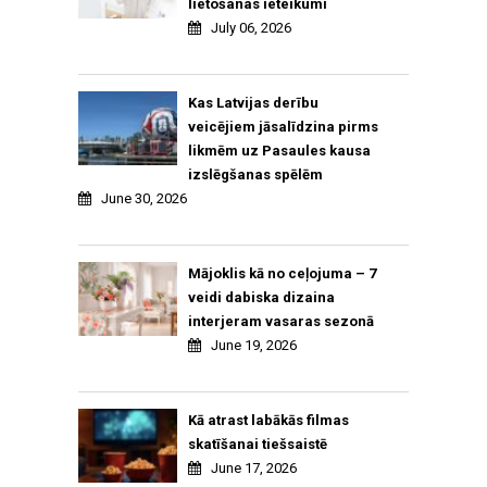
lietošanas ieteikumi
July 06, 2026
Kas Latvijas derību
veicējiem jāsalīdzina pirms
likmēm uz Pasaules kausa
izslēgšanas spēlēm
June 30, 2026
Mājoklis kā no ceļojuma – 7
veidi dabiska dizaina
interjeram vasaras sezonā
June 19, 2026
Kā atrast labākās filmas
skatīšanai tiešsaistē
June 17, 2026