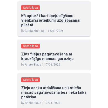
Šobrīd lasa
Kā apturēt kartupeļu dīgšanu:
vienkārši ieteikumi uzglabāšanai
pilsētā
by Gunta Krūmiņa
|
16/01/2026
Šobrīd lasa
Zivs filejas pagatavošana ar
kraukšķīgu mannas garoziņu
by Anete Blaua
|
17/01/2026
Šobrīd lasa
Zivju asaku atdalīšana un kotlešu
masas sagatavošana bez lieka laika
patēriņa
by Anete Blaua
|
17/01/2026