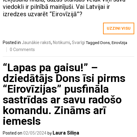
viedokli ir pilnībā mainījuši. Vai Latvijai ir
izredzes uzvarēt “Eirovīzijā”?
UZZINI VISU
Posted in
Jaunākie raksti
,
Notikumi
,
Svarīgi
Tagged
Dons
,
Eirovīzija
0 Comments
“Lapas pa gaisu!” –
dziedātājs Dons īsi pirms
“Eirovīzijas” pusfināla
sastrīdas ar savu radošo
komandu. Zināms arī
iemesls
Laura Siliņa
Posted on
02/05/2024
by