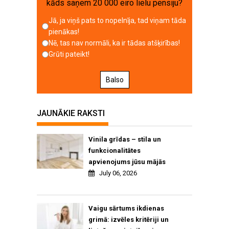
kāds saņem 20 000 eiro lielu pensiju?
Jā, ja viņš pats to nopelnīja, tad viņam tāda
pienākas!
Nē, tas nav normāli, ka ir tādas atšķirības!
Grūti pateikt!
Balso
JAUNĀKIE RAKSTI
Vinila grīdas – stila un
funkcionalitātes
apvienojums jūsu mājās
July 06, 2026
Vaigu sārtums ikdienas
grimā: izvēles kritēriji un