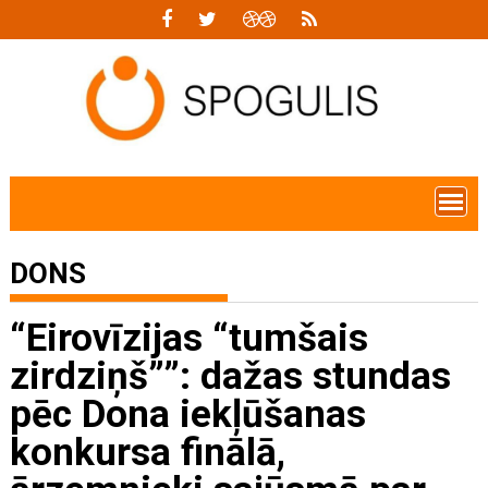
Skip
to
content
DONS
“Eirovīzijas “tumšais
zirdziņš””: dažas stundas
pēc Dona iekļūšanas
konkursa finālā,