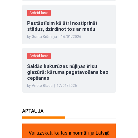
Šobrīd lasa
Pastāstīsim kā ātri nostiprināt
stādus, dzirdinot tos ar medu
by Gunta Krūmiņa
|
16/01/2026
Šobrīd lasa
Saldās kukurūzas nūjiņas īrisu
glazūrā: kāruma pagatavošana bez
cepšanas
by Anete Blaua
|
17/01/2026
APTAUJA
Vai uzskati, ka tas ir normāli, ja Latvijā