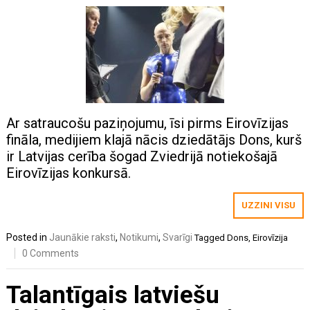
Ar satraucošu paziņojumu, īsi pirms Eirovīzijas
fināla, medijiem klajā nācis dziedātājs Dons, kurš
ir Latvijas cerība šogad Zviedrijā notiekošajā
Eirovīzijas konkursā.
UZZINI VISU
Posted in
Jaunākie raksti
,
Notikumi
,
Svarīgi
Tagged
Dons
,
Eirovīzija
0 Comments
Talantīgais latviešu