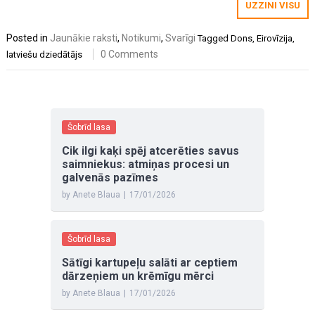
UZZINI VISU
Posted in
Jaunākie raksti
,
Notikumi
,
Svarīgi
Tagged
Dons
,
Eirovīzija
,
0 Comments
latviešu dziedātājs
Šobrīd lasa
Cik ilgi kaķi spēj atcerēties savus
saimniekus: atmiņas procesi un
galvenās pazīmes
by Anete Blaua
|
17/01/2026
Šobrīd lasa
Sātīgi kartupeļu salāti ar ceptiem
dārzeņiem un krēmīgu mērci
by Anete Blaua
|
17/01/2026