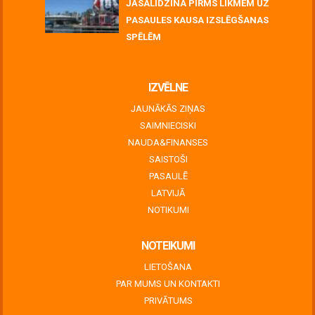
JĀSALĪDZINA PIRMS LIKMĒM UZ
PASAULES KAUSA IZSLĒGŠANAS
SPĒLĒM
June 30, 2026
IZVĒLNE
JAUNĀKĀS ZIŅAS
SAIMNIECISKI
NAUDA&FINANSES
SAISTOŠI
PASAULĒ
LATVIJĀ
NOTIKUMI
NOTEIKUMI
LIETOŠANA
PAR MUMS UN KONTAKTI
PRIVĀTUMS