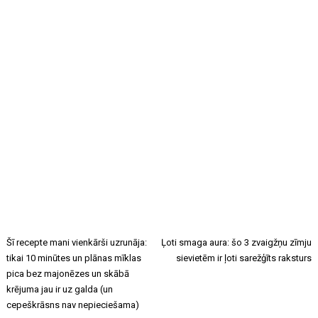
Šī recepte mani vienkārši uzrunāja:
Ļoti smaga aura: šo 3 zvaigžņu zīmju
tikai 10 minūtes un plānas mīklas
sievietēm ir ļoti sarežģīts raksturs
pica bez majonēzes un skābā
krējuma jau ir uz galda (un
cepeškrāsns nav nepieciešama)