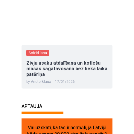
Šobrīd lasa
Zivju asaku atdalīšana un kotlešu
masas sagatavošana bez lieka laika
patēriņa
by Anete Blaua
|
17/01/2026
APTAUJA
Vai uzskati, ka tas ir normāli, ja Latvijā