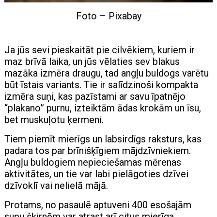
Foto – Pixabay
Ja jūs sevi pieskaitāt pie cilvēkiem, kuriem ir
maz brīvā laika, un jūs vēlaties sev blakus
mazāka izmēra draugu, tad angļu buldogs varētu
būt īstais variants. Tie ir salīdzinoši kompakta
izmēra suņi, kas pazīstami ar savu īpatnējo
“plakano” purnu, izteiktām ādas krokām un īsu,
bet muskuļotu ķermeni.
Tiem piemīt mierīgs un labsirdīgs raksturs, kas
padara tos par brīnišķīgiem mājdzīvniekiem.
Angļu buldogiem nepieciešamas mērenas
aktivitātes, un tie var labi pielāgoties dzīvei
dzīvoklī vai nelielā mājā.
Protams, no pasaulē aptuveni 400 esošajām
suņu šķirnēm var atrast arī citus mierīga,