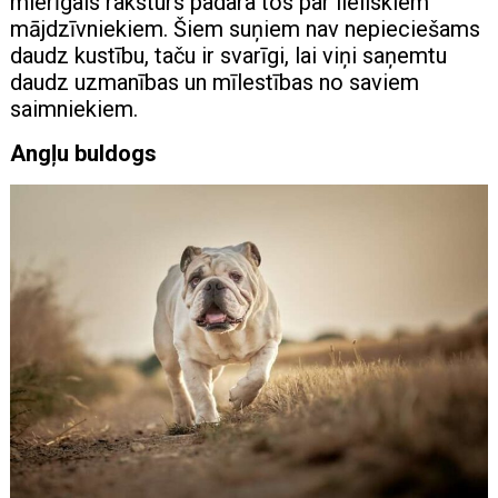
mierīgais raksturs padara tos par lieliskiem
mājdzīvniekiem. Šiem suņiem nav nepieciešams
daudz kustību, taču ir svarīgi, lai viņi saņemtu
daudz uzmanības un mīlestības no saviem
saimniekiem.
Angļu buldogs