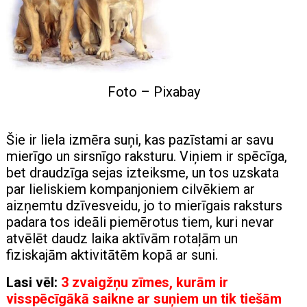
Foto – Pixabay
Šie ir liela izmēra suņi, kas pazīstami ar savu
mierīgo un sirsnīgo raksturu. Viņiem ir spēcīga,
bet draudzīga sejas izteiksme, un tos uzskata
par lieliskiem kompanjoniem cilvēkiem ar
aizņemtu dzīvesveidu, jo to mierīgais raksturs
padara tos ideāli piemērotus tiem, kuri nevar
atvēlēt daudz laika aktīvām rotaļām un
fiziskajām aktivitātēm kopā ar suni.
Lasi vēl:
3 zvaigžņu zīmes, kurām ir
visspēcīgākā saikne ar suņiem un tik tiešām