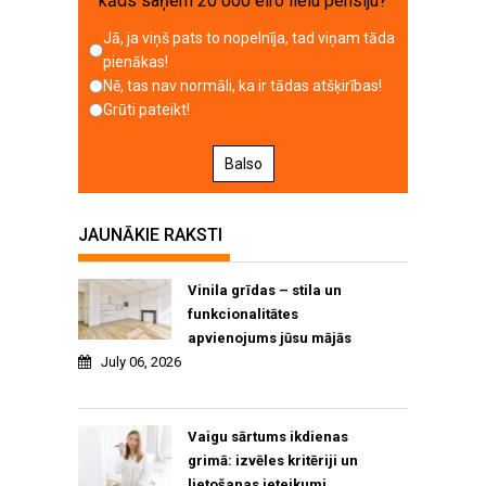
kāds saņem 20 000 eiro lielu pensiju?
Jā, ja viņš pats to nopelnīja, tad viņam tāda
pienākas!
Nē, tas nav normāli, ka ir tādas atšķirības!
Grūti pateikt!
Balso
JAUNĀKIE RAKSTI
Vinila grīdas – stila un
funkcionalitātes
apvienojums jūsu mājās
July 06, 2026
Vaigu sārtums ikdienas
grimā: izvēles kritēriji un
lietošanas ieteikumi