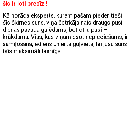
šis ir ļoti precīzi!
Kā norāda eksperts, kuram pašam pieder tieši
šīs šķirnes suns, viņa četrkājainais draugs pusi
dienas pavada gulēdams, bet otru pusi –
krākdams. Viss, kas viņam esot nepieciešams, ir
samīļošana, ēdiens un ērta guļvieta, lai jūsu suns
būs maksimāli laimīgs.