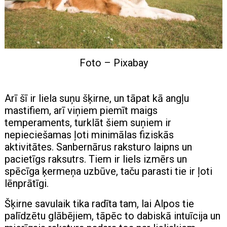
Foto – Pixabay
Arī šī ir liela suņu šķirne, un tāpat kā angļu
mastifiem, arī viņiem piemīt maigs
temperaments, turklāt šiem suņiem ir
nepieciešamas ļoti minimālas fiziskās
aktivitātes. Sanbernārus raksturo laipns un
pacietīgs raksutrs. Tiem ir liels izmērs un
spēcīga ķermeņa uzbūve, taču parasti tie ir ļoti
lēnprātīgi.
Šķirne savulaik tika radīta tam, lai Alpos tie
palīdzētu glābējiem, tāpēc to dabiskā intuīcija un