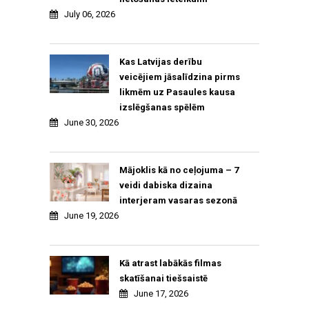
July 06, 2026
Kas Latvijas derību
veicējiem jāsalīdzina pirms
likmēm uz Pasaules kausa
izslēgšanas spēlēm
June 30, 2026
Mājoklis kā no ceļojuma – 7
veidi dabiska dizaina
interjeram vasaras sezonā
June 19, 2026
Kā atrast labākās filmas
skatīšanai tiešsaistē
June 17, 2026