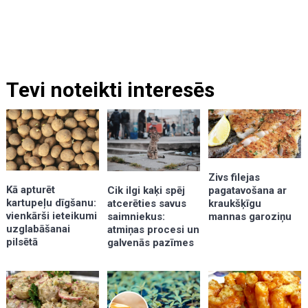
Tevi noteikti interesēs
Zivs filejas
Kā apturēt
pagatavošana ar
Cik ilgi kaķi spēj
kartupeļu dīgšanu:
kraukšķīgu
atcerēties savus
vienkārši ieteikumi
mannas garoziņu
saimniekus:
uzglabāšanai
atmiņas procesi un
pilsētā
galvenās pazīmes