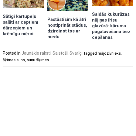
Saldās kukurūzas
Sātīgi kartupeļu
Pastāstīsim kā ātri
nūjiņas īrisu
salāti ar ceptiem
nostiprināt stādus,
glazūrā: kāruma
dārzeņiem un
dzirdinot tos ar
pagatavošana bez
krēmīgu mērci
medu
cepšanas
Posted in
Jaunākie raksti
,
Saistoši
,
Svarīgi
Tagged
mājdzīvnieks
,
šķirnes suns
,
suņu šķirnes
Post
navigation