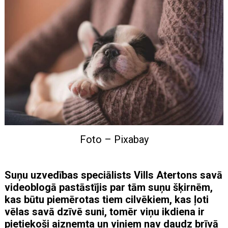
Foto – Pixabay
Suņu uzvedības speciālists Vills Atertons savā
videoblogā pastāstījis par tām suņu šķirnēm,
kas būtu piemērotas tiem cilvēkiem, kas ļoti
vēlas savā dzīvē suni, tomēr viņu ikdiena ir
pietiekoši aizņemta un viņiem nav daudz brīvā