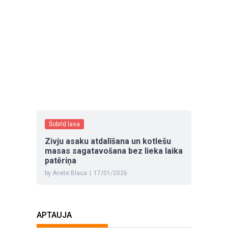
Šobrīd lasa
Zivju asaku atdalīšana un kotlešu
masas sagatavošana bez lieka laika
patēriņa
by Anete Blaua
|
17/01/2026
APTAUJA