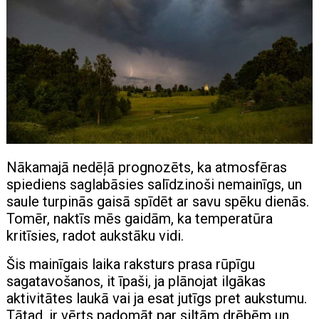
Nākamajā nedēļā prognozēts, ka atmosfēras
spiediens saglabāsies salīdzinoši nemainīgs, un
saule turpinās gaisā spīdēt ar savu spēku dienās.
Tomēr, naktīs mēs gaidām, ka temperatūra
kritīsies, radot aukstāku vidi.
Šis mainīgais laika raksturs prasa rūpīgu
sagatavošanos, it īpaši, ja plānojat ilgākas
aktivitātes laukā vai ja esat jutīgs pret aukstumu.
Tātad, ir vērts padomāt par siltām drēbēm un