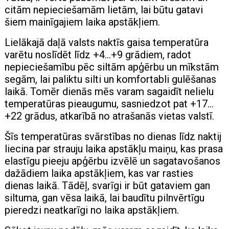
citām nepieciešamām lietām, lai būtu gatavi
šiem mainīgajiem laika apstākļiem.
Lielākajā daļā valsts naktīs gaisa temperatūra
varētu noslīdēt līdz +4…+9 grādiem, radot
nepieciešamību pēc siltām apģērbu un mīkstām
segām, lai paliktu silti un komfortabli gulēšanas
laikā. Tomēr dienās mēs varam sagaidīt nelielu
temperatūras pieaugumu, sasniedzot pat +17…
+22 grādus, atkarībā no atrašanās vietas valstī.
Šīs temperatūras svārstības no dienas līdz naktij
liecina par strauju laika apstākļu maiņu, kas prasa
elastīgu pieeju apģērbu izvēlē un sagatavošanos
dažādiem laika apstākļiem, kas var rasties
dienas laikā. Tādēļ, svarīgi ir būt gataviem gan
siltuma, gan vēsa laikā, lai baudītu pilnvērtīgu
pieredzi neatkarīgi no laika apstākļiem.