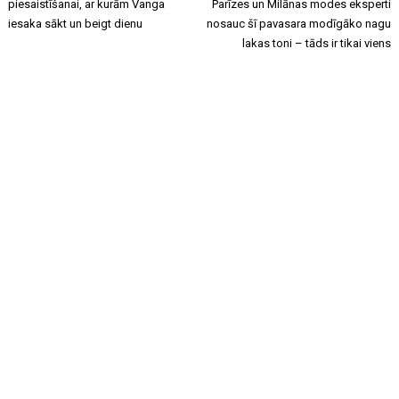
piesaistīšanai, ar kurām Vanga
Parīzes un Milānas modes eksperti
iesaka sākt un beigt dienu
nosauc šī pavasara modīgāko nagu
lakas toni – tāds ir tikai viens