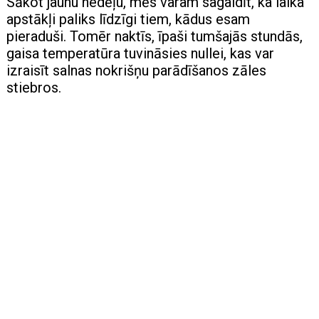
Sākot jaunu nedēļu, mēs varam sagaidīt, ka laika
apstākļi paliks līdzīgi tiem, kādus esam
pieraduši. Tomēr naktīs, īpaši tumšajās stundās,
gaisa temperatūra tuvināsies nullei, kas var
izraisīt salnas nokrišņu parādīšanos zāles
stiebros.