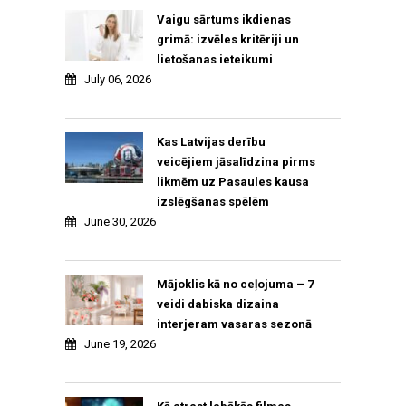
Vaigu sārtums ikdienas
grimā: izvēles kritēriji un
lietošanas ieteikumi
July 06, 2026
Kas Latvijas derību
veicējiem jāsalīdzina pirms
likmēm uz Pasaules kausa
izslēgšanas spēlēm
June 30, 2026
Mājoklis kā no ceļojuma – 7
veidi dabiska dizaina
interjeram vasaras sezonā
June 19, 2026