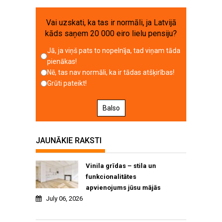
Vai uzskati, ka tas ir normāli, ja Latvijā
kāds saņem 20 000 eiro lielu pensiju?
Jā, ja viņš pats to nopelnīja, tad viņam tāda
pienākas!
Nē, tas nav normāli, ka ir tādas atšķirības!
Grūti pateikt!
Balso
JAUNĀKIE RAKSTI
Vinila grīdas – stila un
funkcionalitātes
apvienojums jūsu mājās
July 06, 2026