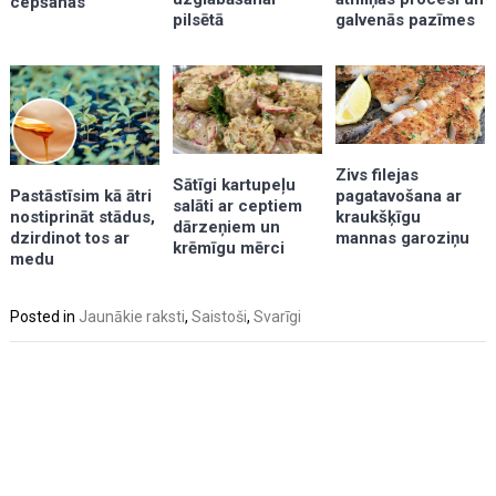
cepšanas
pilsētā
galvenās pazīmes
Zivs filejas
Sātīgi kartupeļu
pagatavošana ar
Pastāstīsim kā ātri
salāti ar ceptiem
kraukšķīgu
nostiprināt stādus,
dārzeņiem un
mannas garoziņu
dzirdinot tos ar
krēmīgu mērci
medu
Posted in
Jaunākie raksti
,
Saistoši
,
Svarīgi
Post
navigation