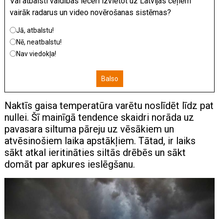
Vai atbalsti valdības ieceri izvietot uz Latvijas ceļiem
vairāk radarus un video novērošanas sistēmas?
Jā, atbalstu!
Nē, neatbalstu!
Nav viedokļa!
Balso
Naktīs gaisa temperatūra varētu noslīdēt līdz pat
nullei. Šī mainīgā tendence skaidri norāda uz
pavasara siltuma pāreju uz vēsākiem un
atvēsinošiem laika apstākļiem. Tātad, ir laiks
sākt atkal ieritināties siltās drēbēs un sākt
domāt par apkures ieslēgšanu.