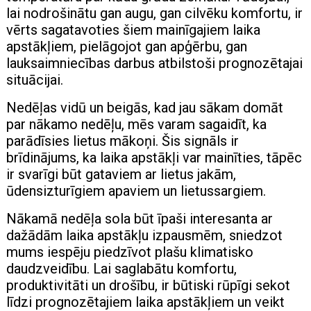
lai nodrošinātu gan augu, gan cilvēku komfortu, ir
vērts sagatavoties šiem mainīgajiem laika
apstākļiem, pielāgojot gan apģērbu, gan
lauksaimniecības darbus atbilstoši prognozētajai
situācijai.
Nedēļas vidū un beigās, kad jau sākam domāt
par nākamo nedēļu, mēs varam sagaidīt, ka
parādīsies lietus mākoņi. Šis signāls ir
brīdinājums, ka laika apstākļi var mainīties, tāpēc
ir svarīgi būt gataviem ar lietus jakām,
ūdensizturīgiem apaviem un lietussargiem.
Nākamā nedēļa sola būt īpaši interesanta ar
dažādām laika apstākļu izpausmēm, sniedzot
mums iespēju piedzīvot plašu klimatisko
daudzveidību. Lai saglabātu komfortu,
produktivitāti un drošību, ir būtiski rūpīgi sekot
līdzi prognozētajiem laika apstākļiem un veikt