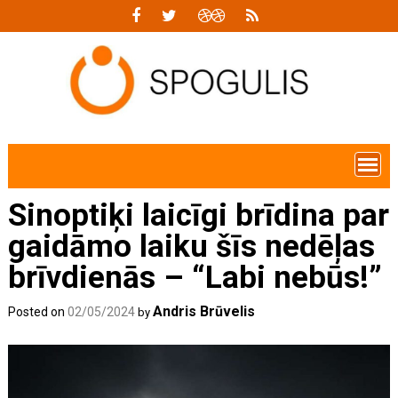
Skip
to
content
Sinoptiķi laicīgi brīdina par
gaidāmo laiku šīs nedēļas
brīvdienās – “Labi nebūs!”
Andris Brūvelis
Posted on
02/05/2024
by