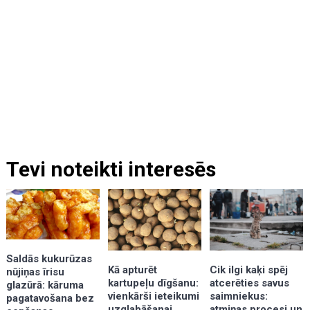
Tevi noteikti interesēs
Saldās kukurūzas
Kā apturēt
Cik ilgi kaķi spēj
nūjiņas īrisu
kartupeļu dīgšanu:
atcerēties savus
glazūrā: kāruma
vienkārši ieteikumi
saimniekus:
pagatavošana bez
uzglabāšanai
atmiņas procesi un