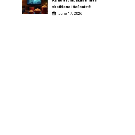
Kā atrast labākās filmas
skatīšanai tiešsaistē
June 17, 2026