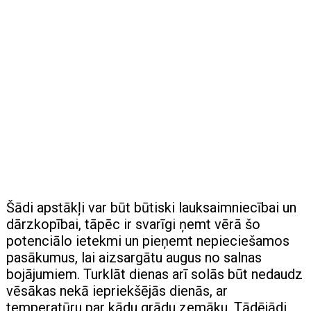
Šādi apstākļi var būt būtiski lauksaimniecībai un
dārzkopībai, tāpēc ir svarīgi ņemt vērā šo
potenciālo ietekmi un pieņemt nepieciešamos
pasākumus, lai aizsargātu augus no salnas
bojājumiem. Turklāt dienas arī solās būt nedaudz
vēsākas nekā iepriekšējās dienās, ar
temperatūru par kādu grādu zemāku. Tādējādi,