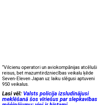
“Vilcienu operatori un aviokompānijas atcēluši
reisus, bet mazumtirdzniecības veikalu ķēde
Seven-Eleven Japan uz laiku slēgusi aptuveni
950 veikalus.
Lasi vēl:
Valsts policija izsludinājusi
meklēšanā šos vīriešus par slepkavības
mēģinājumu; viņi ir bīstami