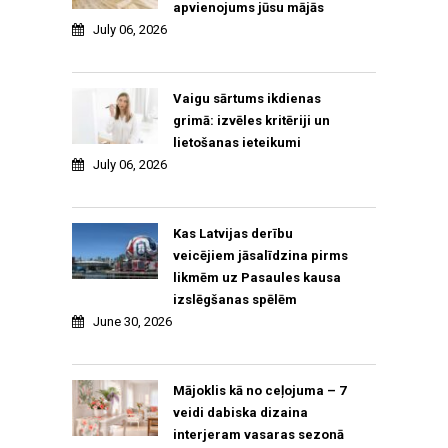
apvienojums jūsu mājās
July 06, 2026
Vaigu sārtums ikdienas
grimā: izvēles kritēriji un
lietošanas ieteikumi
July 06, 2026
Kas Latvijas derību
veicējiem jāsalīdzina pirms
likmēm uz Pasaules kausa
izslēgšanas spēlēm
June 30, 2026
Mājoklis kā no ceļojuma – 7
veidi dabiska dizaina
interjeram vasaras sezonā