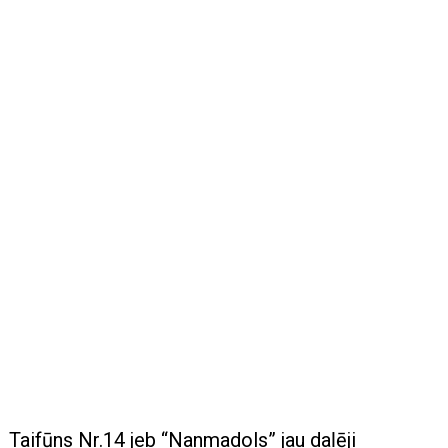
Taifūns Nr.14 jeb “Nanmadols” jau daļēji