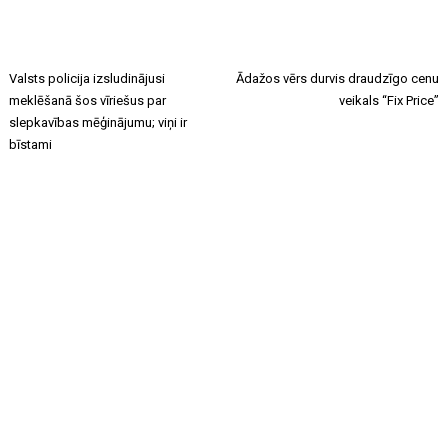
Valsts policija izsludinājusi
Ādažos vērs durvis draudzīgo cenu
meklēšanā šos vīriešus par
veikals “Fix Price”
slepkavības mēģinājumu; viņi ir
bīstami