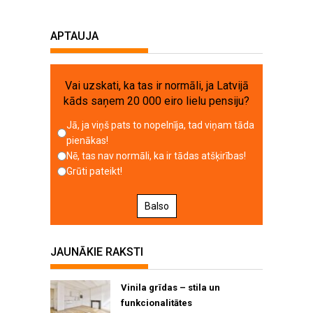
APTAUJA
Vai uzskati, ka tas ir normāli, ja Latvijā
kāds saņem 20 000 eiro lielu pensiju?
Jā, ja viņš pats to nopelnīja, tad viņam tāda
pienākas!
Nē, tas nav normāli, ka ir tādas atšķirības!
Grūti pateikt!
Balso
JAUNĀKIE RAKSTI
Vinila grīdas – stila un
funkcionalitātes