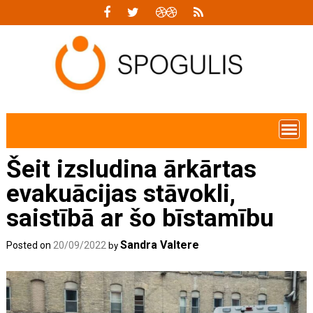
Skip
to
content
Šeit izsludina ārkārtas
evakuācijas stāvokli,
saistībā ar šo bīstamību
Sandra Valtere
Posted on
20/09/2022
by