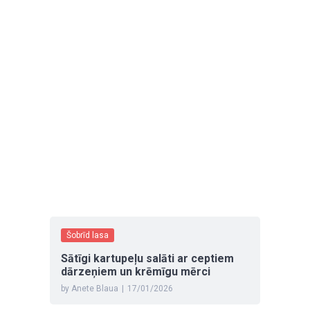
Šobrīd lasa
Sātīgi kartupeļu salāti ar ceptiem
dārzeņiem un krēmīgu mērci
by Anete Blaua
|
17/01/2026