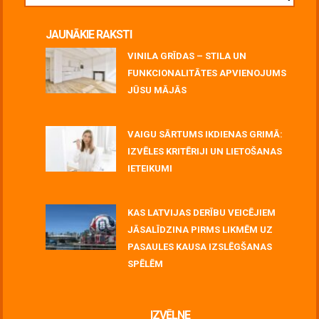
JAUNĀKIE RAKSTI
VINILA GRĪDAS – STILA UN
FUNKCIONALITĀTES APVIENOJUMS
JŪSU MĀJĀS
July 06, 2026
VAIGU SĀRTUMS IKDIENAS GRIMĀ:
IZVĒLES KRITĒRIJI UN LIETOŠANAS
IETEIKUMI
July 06, 2026
KAS LATVIJAS DERĪBU VEICĒJIEM
JĀSALĪDZINA PIRMS LIKMĒM UZ
PASAULES KAUSA IZSLĒGŠANAS
SPĒLĒM
June 30, 2026
IZVĒLNE