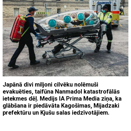
Japānā divi miljoni cilvēku nolēmuši
evakuēties, taifūna Nanmadol katastrofālās
ietekmes dēļ. Medijs IA Prima Media ziņa, ka
glābšana ir piedāvāta Kagošimas, Mijadzaki
prefektūru un Kjušu salas iedzīvotājiem.