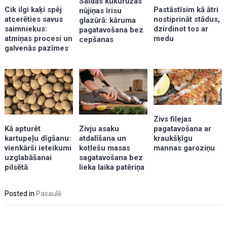
Saldās kukurūzas
Cik ilgi kaķi spēj
Pastāstīsim kā ātri
nūjiņas īrisu
atcerēties savus
nostiprināt stādus,
glazūrā: kāruma
saimniekus:
dzirdinot tos ar
pagatavošana bez
atmiņas procesi un
medu
cepšanas
galvenās pazīmes
Zivs filejas
Kā apturēt
pagatavošana ar
Zivju asaku
kartupeļu dīgšanu:
kraukšķīgu
atdalīšana un
vienkārši ieteikumi
mannas garoziņu
kotlešu masas
uzglabāšanai
sagatavošana bez
pilsētā
lieka laika patēriņa
Posted in
Pasaulē
Post