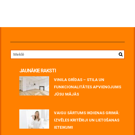
JAUNĀKIE RAKSTI
VINILA GRĪDAS – STILA UN
FUNKCIONALITĀTES APVIENOJUMS
JŪSU MĀJĀS
July 06, 2026
VAIGU SĀRTUMS IKDIENAS GRIMĀ:
IZVĒLES KRITĒRIJI UN LIETOŠANAS
IETEIKUMI
July 06, 2026