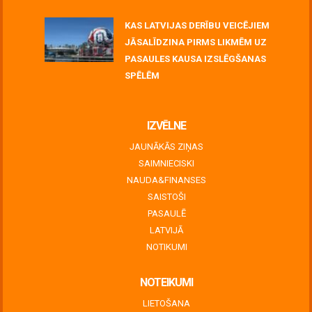
KAS LATVIJAS DERĪBU VEICĒJIEM
JĀSALĪDZINA PIRMS LIKMĒM UZ
PASAULES KAUSA IZSLĒGŠANAS
SPĒLĒM
June 30, 2026
IZVĒLNE
JAUNĀKĀS ZIŅAS
SAIMNIECISKI
NAUDA&FINANSES
SAISTOŠI
PASAULĒ
LATVIJĀ
NOTIKUMI
NOTEIKUMI
LIETOŠANA