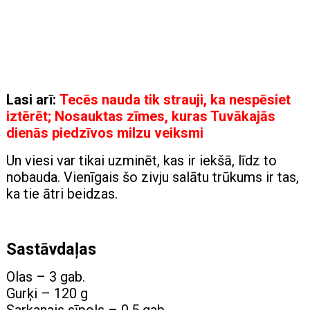
Lasi arī:
Tecēs nauda tik strauji, ka nespēsiet
iztērēt; Nosauktas zīmes, kuras Tuvākajās
dienās piedzīvos milzu veiksmi
Un viesi var tikai uzminēt, kas ir iekšā, līdz to
nobauda. Vienīgais šo zivju salātu trūkums ir tas,
ka tie ātri beidzas.
Sastāvdaļas
Olas – 3 gab.
Gurķi – 120 g