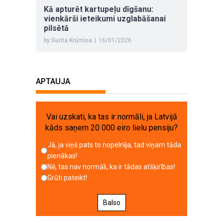
Kā apturēt kartupeļu dīgšanu:
vienkārši ieteikumi uzglabāšanai
pilsētā
by Gunta Krūmiņa
|
16/01/2026
APTAUJA
Vai uzskati, ka tas ir normāli, ja Latvijā
kāds saņem 20 000 eiro lielu pensiju?
Jā, ja viņš pats to nopelnīja, tad viņam tāda
pienākas!
Nē, tas nav normāli, ka ir tādas atšķirības!
Grūti pateikt!
Balso