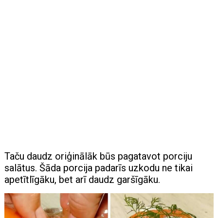
Taču daudz oriģinālāk būs pagatavot porciju
salātus. Šāda porcija padarīs uzkodu ne tikai
apetītlīgāku, bet arī daudz garšīgāku.