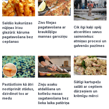
Zivs filejas
Saldās kukurūzas
pagatavošana ar
Cik ilgi kaķi spēj
nūjiņas īrisu
kraukšķīgu
atcerēties savus
glazūrā: kāruma
mannas garoziņu
saimniekus:
pagatavošana bez
atmiņas procesi un
cepšanas
galvenās pazīmes
Sātīgi kartupeļu
Zivju asaku
Pastāstīsim kā ātri
salāti ar ceptiem
atdalīšana un
nostiprināt stādus,
dārzeņiem un
kotlešu masas
dzirdinot tos ar
krēmīgu mērci
sagatavošana bez
medu
lieka laika patēriņa