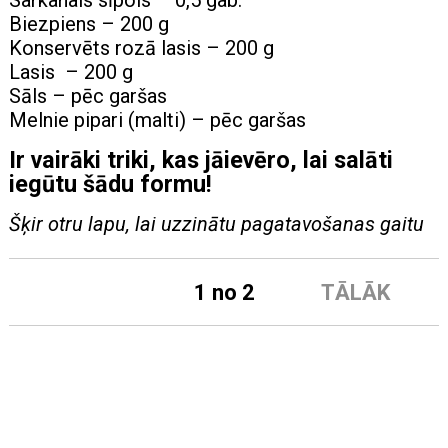
Sarkanais sīpols – 0,5 gab.
Biezpiens – 200 g
Konservēts rozā lasis – 200 g
Lasis – 200 g
Sāls – pēc garšas
Melnie pipari (malti) – pēc garšas
Ir vairāki triki, kas jāievēro, lai salāti
iegūtu šādu formu!
Šķir otru lapu, lai uzzinātu pagatavošanas gaitu
1 no 2
TĀLĀK