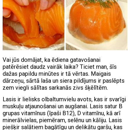
Vai jūs domājat, ka ēdiena gatavošanai
patērēsiet daudz vairāk laika? Ticiet man, šīs
dažas papildu minūtes ir tā vērtas. Maigais
dārzeņu, sārtā laša un siera pildījums ir paslēpts
zem viegli sālītas sarkanās zivs šķēlītēm.
Lasis ir lielisks olbaltumvielu avots, kas ir svarīgi
muskuļu atjaunošanai un augšanai. Lasis satur B
grupas vitamīnus (īpaši B12), D vitamīnu, kā arī
minerālvielas, piemēram, selēnu un kāliju. Lasis
piešķir salātiem bagātīgu un delikātu garšu, kas