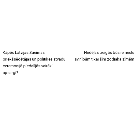
Kāpēc Latvijas Saeimas
Nedēļas beigās būs iemesls
priekšsēdētājas un politiķes atvadu
svinībām tikai šīm zodiaka zīmēm
ceremonijā piedalījās vairāki
apsargi?