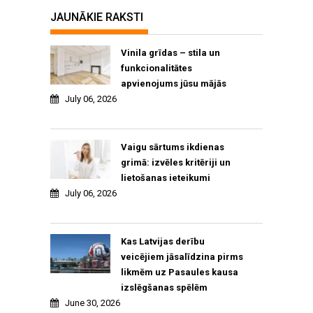
JAUNĀKIE RAKSTI
Vinila grīdas – stila un
funkcionalitātes
apvienojums jūsu mājās
July 06, 2026
Vaigu sārtums ikdienas
grimā: izvēles kritēriji un
lietošanas ieteikumi
July 06, 2026
Kas Latvijas derību
veicējiem jāsalīdzina pirms
likmēm uz Pasaules kausa
izslēgšanas spēlēm
June 30, 2026