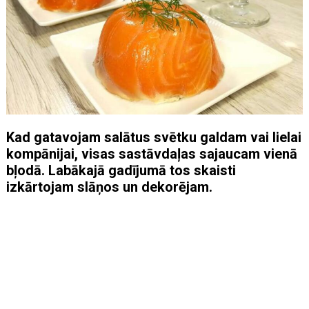
Kad gatavojam salātus svētku galdam vai lielai
kompānijai, visas sastāvdaļas sajaucam vienā
bļodā. Labākajā gadījumā tos skaisti
izkārtojam slāņos un dekorējam.