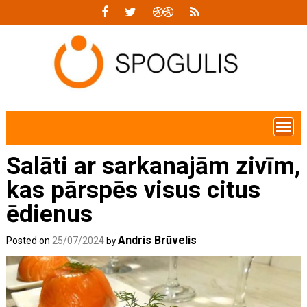
Skip
to
content
Salāti ar sarkanajām zivīm,
kas pārspēs visus citus
ēdienus
Andris Brūvelis
Posted on
25/07/2024
by