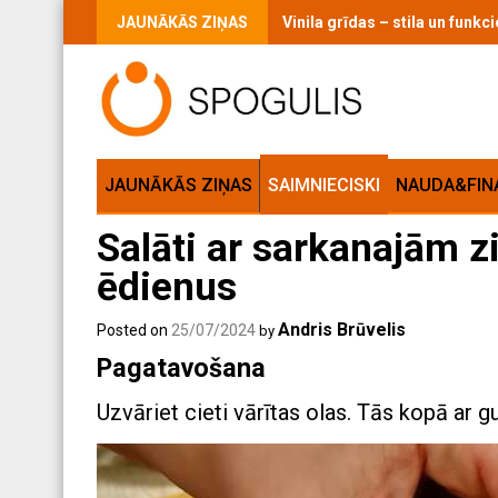
Skip
JAUNĀKĀS ZIŅAS
Vaigu sārtums ikdienas grimā:
to
content
JAUNĀKĀS ZIŅAS
SAIMNIECISKI
NAUDA&FIN
Salāti ar sarkanajām z
ēdienus
Andris Brūvelis
Posted on
25/07/2024
by
Pagatavošana
Uzvāriet cieti vārītas olas. Tās kopā ar 