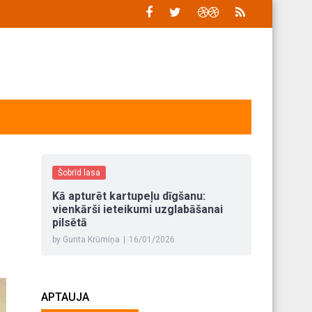
Šobrīd lasa
Kā apturēt kartupeļu dīgšanu:
vienkārši ieteikumi uzglabāšanai
pilsētā
by Gunta Krūmiņa
|
16/01/2026
APTAUJA