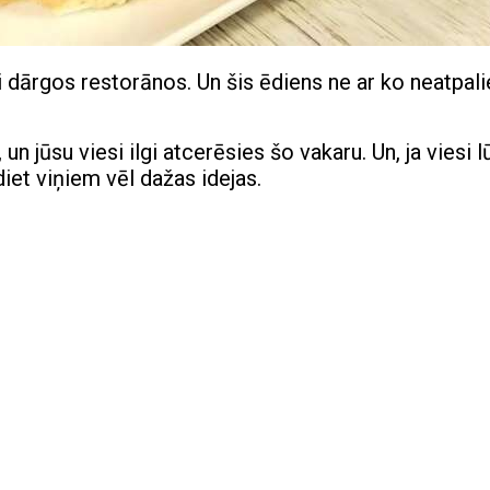
i dārgos restorānos. Un šis ēdiens ne ar ko neatpal
un jūsu viesi ilgi atcerēsies šo vakaru. Un, ja viesi 
diet viņiem vēl dažas idejas.