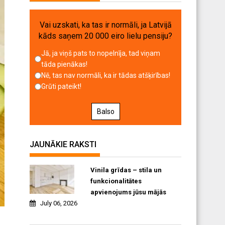
Vai uzskati, ka tas ir normāli, ja Latvijā
kāds saņem 20 000 eiro lielu pensiju?
Jā, ja viņš pats to nopelnīja, tad viņam
tāda pienākas!
Nē, tas nav normāli, ka ir tādas atšķirības!
Grūti pateikt!
Balso
JAUNĀKIE RAKSTI
Vinila grīdas – stila un
funkcionalitātes
apvienojums jūsu mājās
July 06, 2026