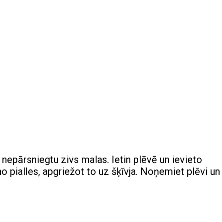
s nepārsniegtu zivs malas. Ietin plēvē un ievieto
 pialles, apgriežot to uz šķīvja. Noņemiet plēvi un