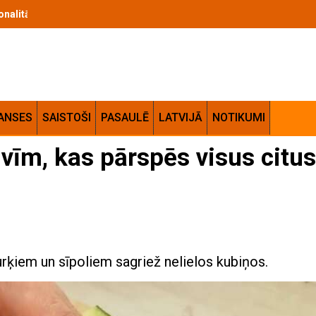
 izvēles kritēriji un lietošanas ieteikumi
ANSES
SAISTOŠI
PASAULĒ
LATVIJĀ
NOTIKUMI
ivīm, kas pārspēs visus citus
gurķiem un sīpoliem sagriež nelielos kubiņos.