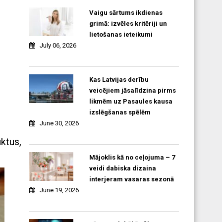
Vaigu sārtums ikdienas
grimā: izvēles kritēriji un
lietošanas ieteikumi
July 06, 2026
Kas Latvijas derību
veicējiem jāsalīdzina pirms
likmēm uz Pasaules kausa
izslēgšanas spēlēm
June 30, 2026
ktus,
Mājoklis kā no ceļojuma – 7
veidi dabiska dizaina
interjeram vasaras sezonā
June 19, 2026