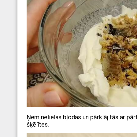
Ņem nelielas bļodas un pārklāj tās ar pār
šķēlītes.