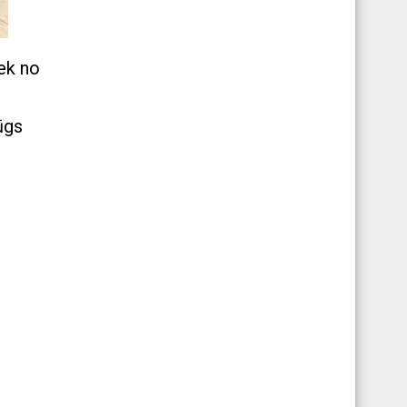
iek no
lūgs