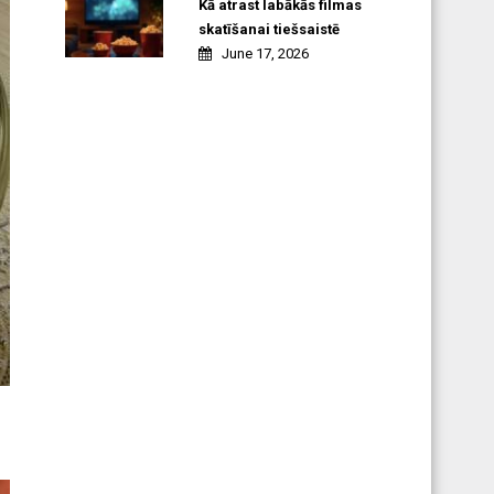
Kā atrast labākās filmas
skatīšanai tiešsaistē
June 17, 2026