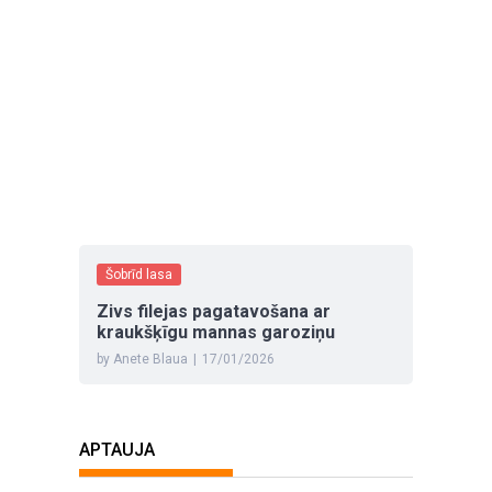
Šobrīd lasa
Zivs filejas pagatavošana ar
kraukšķīgu mannas garoziņu
by Anete Blaua
|
17/01/2026
APTAUJA