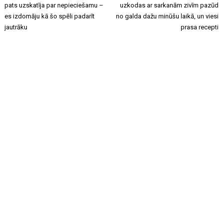
pats uzskatīja par nepieciešamu –
uzkodas ar sarkanām zivīm pazūd
es izdomāju kā šo spēli padarīt
no galda dažu minūšu laikā, un viesi
jautrāku
prasa recepti