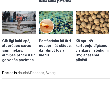
lieka laika patēriņa
Kā apturēt
Cik ilgi kaķi spēj
Pastāstīsim kā ātri
kartupeļu dīgšanu:
atcerēties savus
nostiprināt stādus,
vienkārši ieteikumi
saimniekus:
dzirdinot tos ar
uzglabāšanai
atmiņas procesi un
medu
pilsētā
galvenās pazīmes
Posted in
Nauda&Finanses
,
Svarīgi
Post
navigation