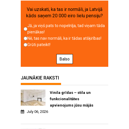
Vai uzskati, ka tas ir normāli, ja Latvijā
kāds saņem 20 000 eiro lielu pensiju?
Jā, ja viņš pats to nopelnīja, tad viņam tāda
pienākas!
Nē, tas nav normāli, ka ir tādas atšķirības!
Grūti pateikt!
Balso
JAUNĀKIE RAKSTI
Vinila grīdas – stila un
funkcionalitātes
apvienojums jūsu mājās
July 06, 2026