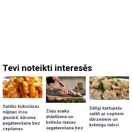
Tevi noteikti interesēs
Saldās kukurūzas
Sātīgi kartupeļu
Zivju asaku
nūjiņas īrisu
salāti ar ceptiem
atdalīšana un
glazūrā: kāruma
dārzeņiem un
kotlešu masas
pagatavošana bez
krēmīgu mērci
sagatavošana bez
cepšanas