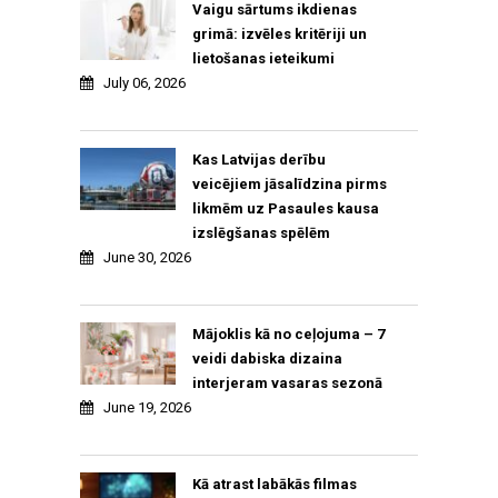
Vaigu sārtums ikdienas
grimā: izvēles kritēriji un
lietošanas ieteikumi
July 06, 2026
Kas Latvijas derību
veicējiem jāsalīdzina pirms
likmēm uz Pasaules kausa
izslēgšanas spēlēm
June 30, 2026
Mājoklis kā no ceļojuma – 7
veidi dabiska dizaina
interjeram vasaras sezonā
June 19, 2026
Kā atrast labākās filmas