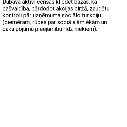
Dubava aktīvi cenšas kliedēt bažas, ka
pašvaldība, pārdodot akcijas biržā, zaudētu
kontroli pār uzņēmuma sociālo funkciju
(piemēram, rūpes par sociālajām ēkām un
pakalpojumu pieejamību rīdziniekiem).