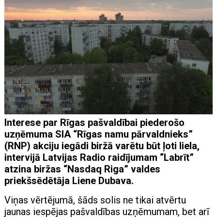
Interese par Rīgas pašvaldībai piederošo
uzņēmuma SIA “Rīgas namu pārvaldnieks”
(RNP) akciju iegādi biržā varētu būt ļoti liela,
intervijā Latvijas Radio raidījumam “Labrīt”
atzina biržas “Nasdaq Riga” valdes
priekšsēdētāja Liene Dubava.
Viņas vērtējumā, šāds solis ne tikai atvērtu
jaunas iespējas pašvaldības uzņēmumam, bet arī