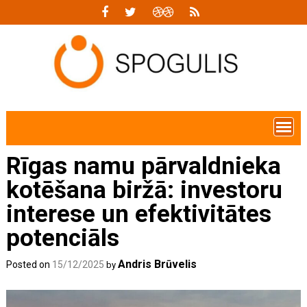
Skip
to
content
Rīgas namu pārvaldnieka
kotēšana biržā: investoru
interese un efektivitātes
potenciāls
Andris Brūvelis
Posted on
15/12/2025
by