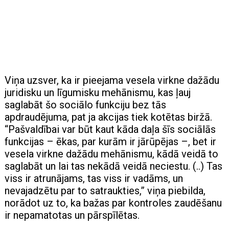
Viņa uzsver, ka ir pieejama vesela virkne dažādu
juridisku un līgumisku mehānismu, kas ļauj
saglabāt šo sociālo funkciju bez tās
apdraudējuma, pat ja akcijas tiek kotētas biržā.
“Pašvaldībai var būt kaut kāda daļa šīs sociālās
funkcijas – ēkas, par kurām ir jārūpējas –, bet ir
vesela virkne dažādu mehānismu, kādā veidā to
saglabāt un lai tas nekādā veidā neciestu. (..) Tas
viss ir atrunājams, tas viss ir vadāms, un
nevajadzētu par to satraukties,” viņa piebilda,
norādot uz to, ka bažas par kontroles zaudēšanu
ir nepamatotas un pārspīlētas.