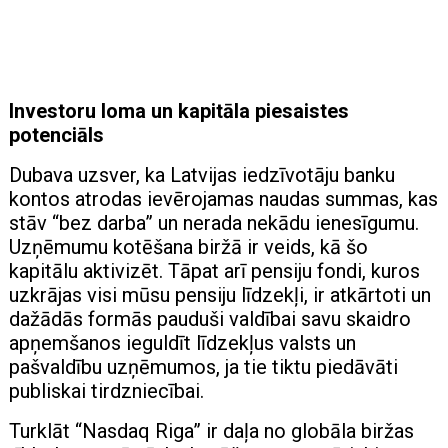
Investoru loma un kapitāla piesaistes
potenciāls
Dubava uzsver, ka Latvijas iedzīvotāju banku
kontos atrodas ievērojamas naudas summas, kas
stāv “bez darba” un nerada nekādu ienesīgumu.
Uzņēmumu kotēšana biržā ir veids, kā šo
kapitālu aktivizēt. Tāpat arī pensiju fondi, kuros
uzkrājas visi mūsu pensiju līdzekļi, ir atkārtoti un
dažādās formās pauduši valdībai savu skaidro
apņemšanos ieguldīt līdzekļus valsts un
pašvaldību uzņēmumos, ja tie tiktu piedāvāti
publiskai tirdzniecībai.
Turklāt “Nasdaq Riga” ir daļa no globāla biržas