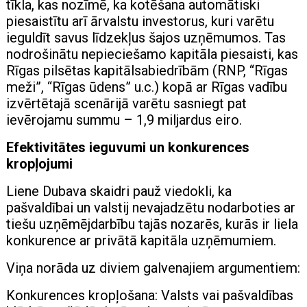
tīkla, kas nozīmē, ka kotēšana automātiski
piesaistītu arī ārvalstu investorus, kuri varētu
ieguldīt savus līdzekļus šajos uzņēmumos. Tas
nodrošinātu nepieciešamo kapitāla piesaisti, kas
Rīgas pilsētas kapitālsabiedrībām (RNP, “Rīgas
meži”, “Rīgas ūdens” u.c.) kopā ar Rīgas vadību
izvērtētajā scenārijā varētu sasniegt pat
ievērojamu summu – 1,9 miljardus eiro.
Efektivitātes ieguvumi un konkurences
kropļojumi
Liene Dubava skaidri pauž viedokli, ka
pašvaldībai un valstij nevajadzētu nodarboties ar
tiešu uzņēmējdarbību tajās nozarēs, kurās ir liela
konkurence ar privātā kapitāla uzņēmumiem.
Viņa norāda uz diviem galvenajiem argumentiem:
Konkurences kropļošana: Valsts vai pašvaldības