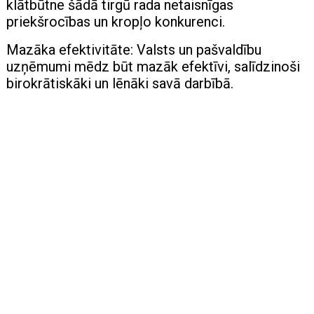
klātbūtne šādā tirgū rada netaisnīgas
priekšrocības un kropļo konkurenci.
Mazāka efektivitāte: Valsts un pašvaldību
uzņēmumi mēdz būt mazāk efektīvi, salīdzinoši
birokrātiskāki un lēnāki savā darbībā.