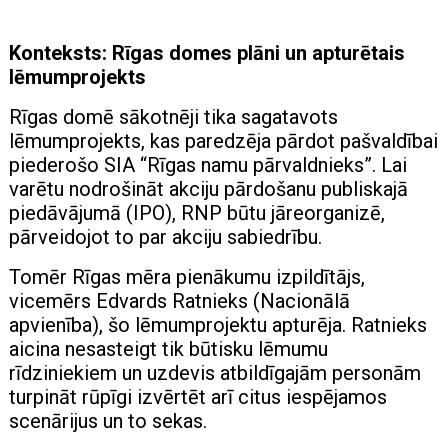
Konteksts: Rīgas domes plāni un apturētais
lēmumprojekts
Rīgas domē sākotnēji tika sagatavots
lēmumprojekts, kas paredzēja pārdot pašvaldībai
piederošo SIA “Rīgas namu pārvaldnieks”. Lai
varētu nodrošināt akciju pārdošanu publiskajā
piedāvājumā (IPO), RNP būtu jāreorganizē,
pārveidojot to par akciju sabiedrību.
Tomēr Rīgas mēra pienākumu izpildītājs,
vicemērs Edvards Ratnieks (Nacionālā
apvienība), šo lēmumprojektu apturēja. Ratnieks
aicina nesasteigt tik būtisku lēmumu
rīdziniekiem un uzdevis atbildīgajām personām
turpināt rūpīgi izvērtēt arī citus iespējamos
scenārijus un to sekas.