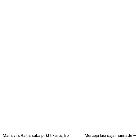
Mans vīrs Raitis sāka pirkt tikai to, ko
Mērcēju lasi šajā marinādē —