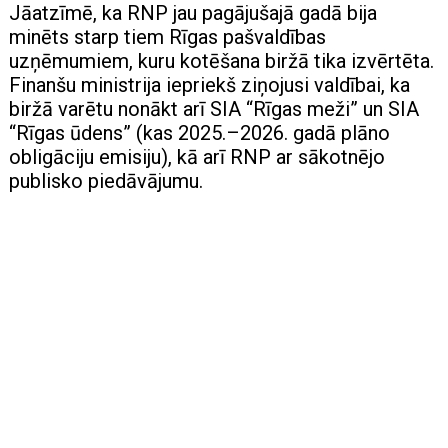
Jāatzīmē, ka RNP jau pagājušajā gadā bija
minēts starp tiem Rīgas pašvaldības
uzņēmumiem, kuru kotēšana biržā tika izvērtēta.
Finanšu ministrija iepriekš ziņojusi valdībai, ka
biržā varētu nonākt arī SIA “Rīgas meži” un SIA
“Rīgas ūdens” (kas 2025.–2026. gadā plāno
obligāciju emisiju), kā arī RNP ar sākotnējo
publisko piedāvājumu.