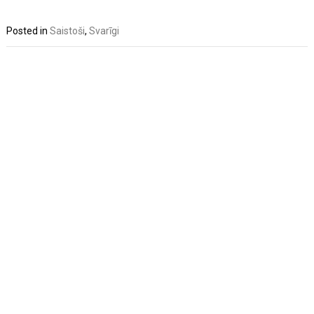
Posted in
Saistoši
,
Svarīgi
Post
navigation