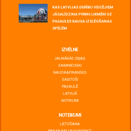
KAS LATVIJAS DERĪBU VEICĒJIEM
JĀSALĪDZINA PIRMS LIKMĒM UZ
PASAULES KAUSA IZSLĒGŠANAS
SPĒLĒM
June 30, 2026
IZVĒLNE
JAUNĀKĀS ZIŅAS
SAIMNIECISKI
NAUDA&FINANSES
SAISTOŠI
PASAULĒ
LATVIJĀ
NOTIKUMI
NOTEIKUMI
LIETOŠANA
PAR MUMS UN KONTAKTI