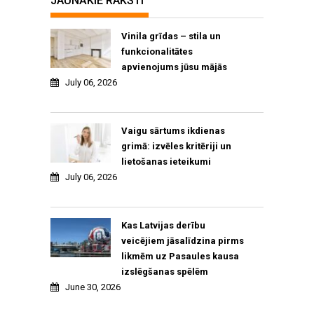
JAUNĀKIE RAKSTI
Vinila grīdas – stila un
funkcionalitātes
apvienojums jūsu mājās
July 06, 2026
Vaigu sārtums ikdienas
grimā: izvēles kritēriji un
lietošanas ieteikumi
July 06, 2026
Kas Latvijas derību
veicējiem jāsalīdzina pirms
likmēm uz Pasaules kausa
izslēgšanas spēlēm
June 30, 2026