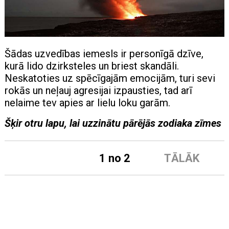
Šādas uzvedības iemesls ir personīgā dzīve,
kurā lido dzirksteles un briest skandāli.
Neskatoties uz spēcīgajām emocijām, turi sevi
rokās un neļauj agresijai izpausties, tad arī
nelaime tev apies ar lielu loku garām.
Šķir otru lapu, lai uzzinātu pārējās zodiaka zīmes
1 no 2
TĀLĀK