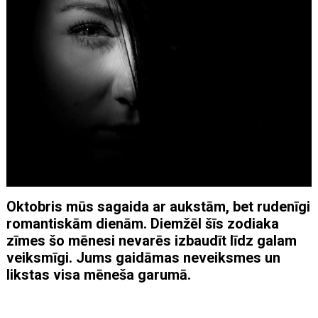
Oktobris mūs sagaida ar aukstām, bet rudenīgi
romantiskām dienām. Diemžēl šīs zodiaka
zīmes šo mēnesi nevarēs izbaudīt līdz galam
veiksmīgi. Jums gaidāmas neveiksmes un
likstas visa mēneša garumā.