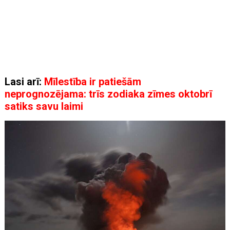
Lasi arī:
Mīlestība ir patiešām
neprognozējama: trīs zodiaka zīmes oktobrī
satiks savu laimi