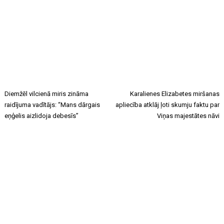
Diemžēl vilcienā miris zināma
Karalienes Elizabetes miršanas
raidījuma vadītājs: “Mans dārgais
apliecība atklāj ļoti skumju faktu par
eņģelis aizlidoja debesīs”
Viņas majestātes nāvi