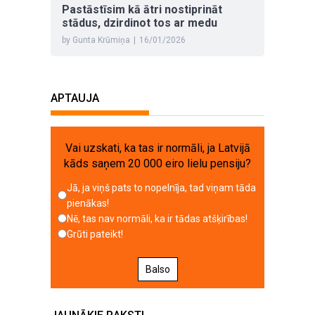
Pastāstīsim kā ātri nostiprināt
stādus, dzirdinot tos ar medu
by Gunta Krūmiņa
|
16/01/2026
APTAUJA
Vai uzskati, ka tas ir normāli, ja Latvijā
kāds saņem 20 000 eiro lielu pensiju?
Jā, ja viņš pats to nopelnīja, tad viņam tāda
pienākas!
Nē, tas nav normāli, ka ir tādas atšķirības!
Grūti pateikt!
Balso