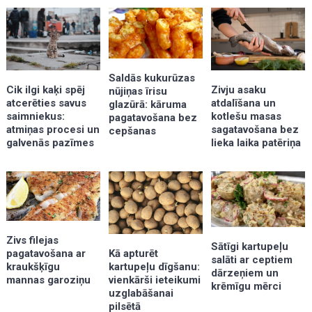
Saldās kukurūzas
Zivju asaku
Cik ilgi kaķi spēj
nūjiņas īrisu
atdalīšana un
atcerēties savus
glazūrā: kāruma
kotlešu masas
saimniekus:
pagatavošana bez
sagatavošana bez
atmiņas procesi un
cepšanas
lieka laika patēriņa
galvenās pazīmes
Zivs filejas
Sātīgi kartupeļu
Kā apturēt
pagatavošana ar
salāti ar ceptiem
kartupeļu dīgšanu:
kraukšķīgu
dārzeņiem un
vienkārši ieteikumi
mannas garoziņu
krēmīgu mērci
uzglabāšanai
pilsētā