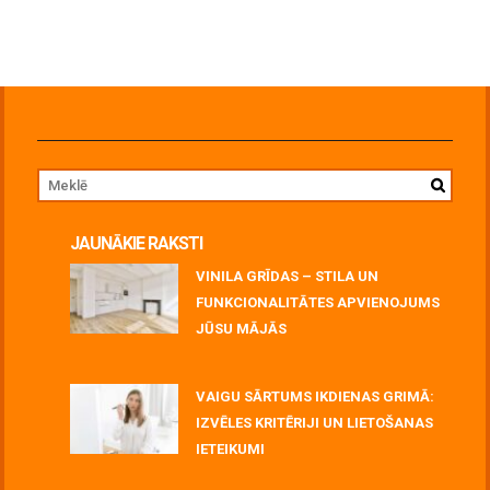
JAUNĀKIE RAKSTI
VINILA GRĪDAS – STILA UN
FUNKCIONALITĀTES APVIENOJUMS
JŪSU MĀJĀS
July 06, 2026
VAIGU SĀRTUMS IKDIENAS GRIMĀ:
IZVĒLES KRITĒRIJI UN LIETOŠANAS
IETEIKUMI
July 06, 2026