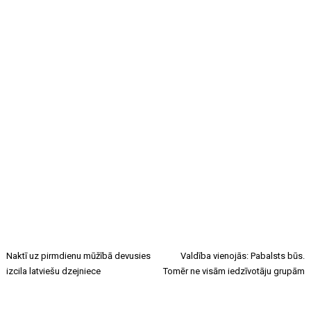
Naktī uz pirmdienu mūžībā devusies
Valdība vienojās: Pabalsts būs.
izcila latviešu dzejniece
Tomēr ne visām iedzīvotāju grupām