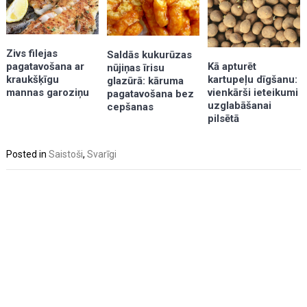
Zivs filejas
Saldās kukurūzas
Kā apturēt
pagatavošana ar
nūjiņas īrisu
kartupeļu dīgšanu:
kraukšķīgu
glazūrā: kāruma
vienkārši ieteikumi
mannas garoziņu
pagatavošana bez
uzglabāšanai
cepšanas
pilsētā
Posted in
Saistoši
,
Svarīgi
Post
navigation