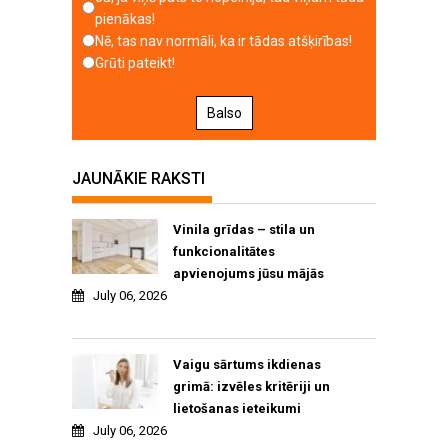
pienākas!
Nē, tas nav normāli, ka ir tādas atšķirības!
Grūti pateikt!
Balso
JAUNĀKIE RAKSTI
Vinila grīdas – stila un
funkcionalitātes
apvienojums jūsu mājās
July 06, 2026
Vaigu sārtums ikdienas
grimā: izvēles kritēriji un
lietošanas ieteikumi
July 06, 2026