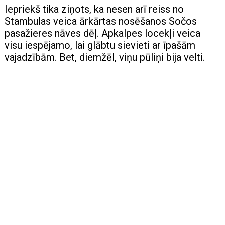
Iepriekš tika ziņots, ka nesen arī reiss no
Stambulas veica ārkārtas nosēšanos Sočos
pasažieres nāves dēļ. Apkalpes locekļi veica
visu iespējamo, lai glābtu sievieti ar īpašām
vajadzībām. Bet, diemžēl, viņu pūliņi bija velti.