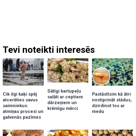
Tevi noteikti interesēs
Sātīgi kartupeļu
Cik ilgi kaķi spēj
Pastāstīsim kā ātri
salāti ar ceptiem
atcerēties savus
nostiprināt stādus,
dārzeņiem un
saimniekus:
dzirdinot tos ar
krēmīgu mērci
atmiņas procesi un
medu
galvenās pazīmes