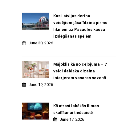
Kas Latvijas derību
veicējiem jāsalīdzina pirms
likmēm uz Pasaules kausa
izslēgšanas spēlēm
June 30, 2026
Mājoklis kā no ceļojuma – 7
veidi dabiska dizaina
interjeram vasaras sezonā
June 19, 2026
Kā atrast labākās filmas
skatīšanai tiešsaistē
June 17, 2026