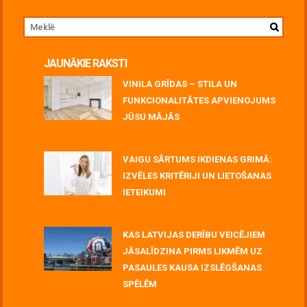
JAUNĀKIE RAKSTI
VINILA GRĪDAS – STILA UN
FUNKCIONALITĀTES APVIENOJUMS
JŪSU MĀJĀS
July 06, 2026
VAIGU SĀRTUMS IKDIENAS GRIMĀ:
IZVĒLES KRITĒRIJI UN LIETOŠANAS
IETEIKUMI
July 06, 2026
KAS LATVIJAS DERĪBU VEICĒJIEM
JĀSALĪDZINA PIRMS LIKMĒM UZ
PASAULES KAUSA IZSLĒGŠANAS
SPĒLĒM
June 30, 2026