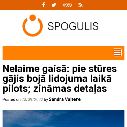
Skip
to
content
Nelaime gaisā: pie stūres
gājis bojā lidojuma laikā
pilots; zināmas detaļas
Sandra Valtere
Posted on
20/09/2022
by