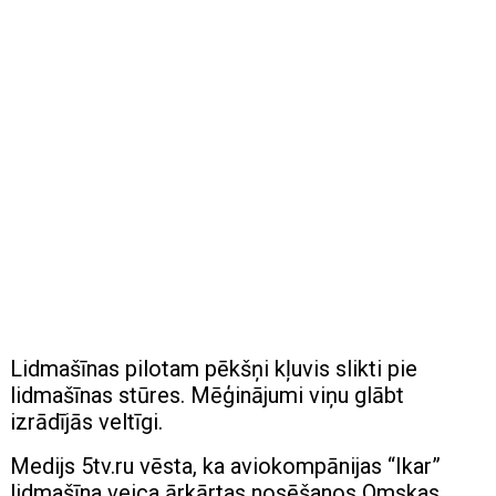
Lidmašīnas pilotam pēkšņi kļuvis slikti pie
lidmašīnas stūres. Mēģinājumi viņu glābt
izrādījās veltīgi.
Medijs 5tv.ru vēsta, ka aviokompānijas “Ikar”
lidmašīna veica ārkārtas nosēšanos Omskas