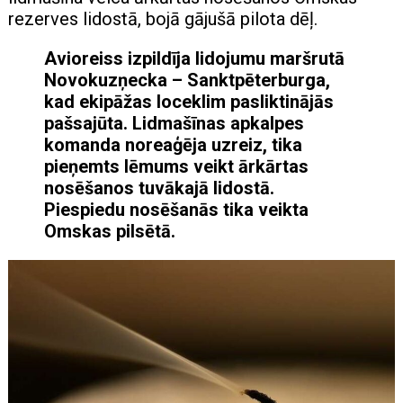
rezerves lidostā, bojā gājušā pilota dēļ.
Avioreiss izpildīja lidojumu maršrutā
Novokuzņecka – Sanktpēterburga,
kad ekipāžas loceklim pasliktinājās
pašsajūta. Lidmašīnas apkalpes
komanda noreaģēja uzreiz, tika
pieņemts lēmums veikt ārkārtas
nosēšanos tuvākajā lidostā.
Piespiedu nosēšanās tika veikta
Omskas pilsētā.