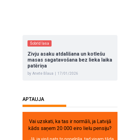
Šobrīd lasa
Zivju asaku atdalīšana un kotlešu
masas sagatavošana bez lieka laika
patēriņa
by Anete Blaua
|
17/01/2026
APTAUJA
Vai uzskati, ka tas ir normāli, ja Latvijā
kāds saņem 20 000 eiro lielu pensiju?
Jā, ja viņš pats to nopelnīja, tad viņam tāda