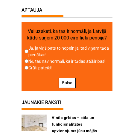
APTAUJA
Vai uzskati, ka tas ir normāli, ja Latvijā
kāds saņem 20 000 eiro lielu pensiju?
Jā, ja viņš pats to nopelnīja, tad viņam tāda
pienākas!
Nē, tas nav normāli, ka ir tādas atšķirības!
Grūti pateikt!
Balso
JAUNĀKIE RAKSTI
Vinila grīdas – stila un
funkcionalitātes
apvienojums jūsu mājās