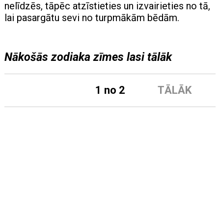
nelīdzēs, tāpēc atzīstieties un izvairieties no tā,
lai pasargātu sevi no turpmākām bēdām.
Nākošās zodiaka zīmes lasi tālāk
1 no 2
TĀLĀK