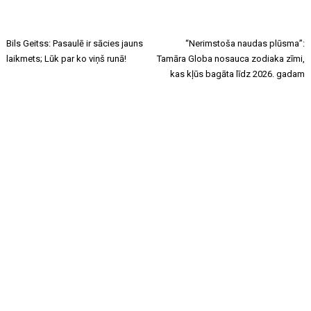
Bils Geitss: Pasaulē ir sācies jauns
“Nerimstoša naudas plūsma”:
laikmets; Lūk par ko viņš runā!
Tamāra Globa nosauca zodiaka zīmi,
kas kļūs bagāta līdz 2026. gadam