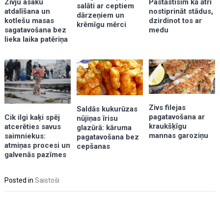
Zivju asaku
Pastāstīsim kā ātri
salāti ar ceptiem
atdalīšana un
nostiprināt stādus,
dārzeņiem un
kotlešu masas
dzirdinot tos ar
krēmīgu mērci
sagatavošana bez
medu
lieka laika patēriņa
Zivs filejas
Saldās kukurūzas
pagatavošana ar
Cik ilgi kaķi spēj
nūjiņas īrisu
kraukšķīgu
atcerēties savus
glazūrā: kāruma
mannas garoziņu
saimniekus:
pagatavošana bez
atmiņas procesi un
cepšanas
galvenās pazīmes
Posted in
Saistoši
Post
navigation