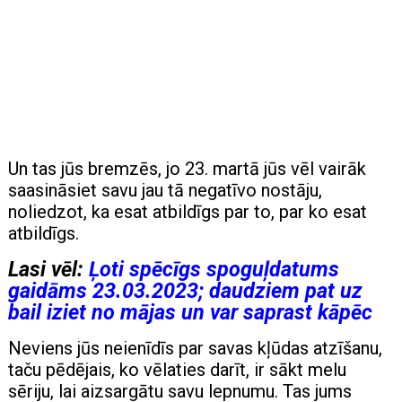
Un tas jūs bremzēs, jo 23. martā jūs vēl vairāk
saasināsiet savu jau tā negatīvo nostāju,
noliedzot, ka esat atbildīgs par to, par ko esat
atbildīgs.
Lasi vēl:
Ļoti spēcīgs spoguļdatums
gaidāms 23.03.2023; daudziem pat uz
bail iziet no mājas un var saprast kāpēc
Neviens jūs neienīdīs par savas kļūdas atzīšanu,
taču pēdējais, ko vēlaties darīt, ir sākt melu
sēriju, lai aizsargātu savu lepnumu. Tas jums