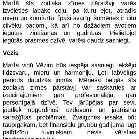
Martā šīs zodiaka zīmes pārstāvji varēs
izvēlēties labāko ceļu, pa kuru ejot, atradīs
mieru un komfortu. Īpaši svarīgi šomēnes ir citu
cilvēku padomi, kā arī no dažādiem avotiem
iegūtas zināšanas un gudrības. Pielietojot
iegūtās prasmes dzīvē, varēsi daudz sasniegt.
Vēzis
Marta vidū Vēzim būs iespēja sasniegt iekšējo
līdzsvaru, mieru un harmoniju. Ļoti labvēlīgs
periods daudzās jomās. Mēneša beigās šīs
zodiaka zīmes pārstāvji var saskarties ar
izaicinājumiem gan profesionālajā, gan
personīgajā dzīvē. Tev jārūpējas par sevi,
jāatliek nogurdinoši uzdevumi un jāatrisina
sarežģītas problēmas. Zvaigznes iesaka būt
taupīgākam, bet finansiālu grūtību gadījumā lūgt
palīdzību tuviniekiem, nevis vērsties