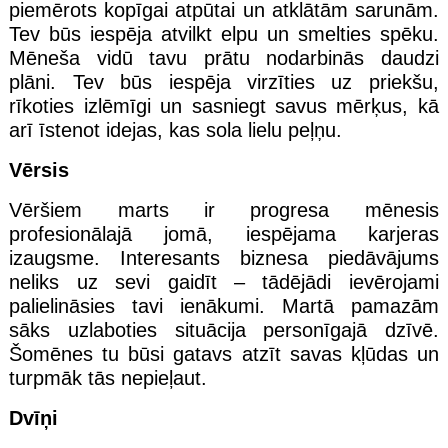
piemērots kopīgai atpūtai un atklātām sarunām.
Tev būs iespēja atvilkt elpu un smelties spēku.
Mēneša vidū tavu prātu nodarbinās daudzi
plāni. Tev būs iespēja virzīties uz priekšu,
rīkoties izlēmīgi un sasniegt savus mērķus, kā
arī īstenot idejas, kas sola lielu peļņu.
Vērsis
Vēršiem marts ir progresa mēnesis
profesionālajā jomā, iespējama karjeras
izaugsme. Interesants biznesa piedāvājums
neliks uz sevi gaidīt – tādējādi ievērojami
palielināsies tavi ienākumi. Martā pamazām
sāks uzlaboties situācija personīgajā dzīvē.
Šomēnes tu būsi gatavs atzīt savas kļūdas un
turpmāk tās nepieļaut.
Dvīņi