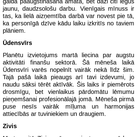
gaida paaugstināšana amatā, bet daži citi iegūs
jaunu, daudzsološu darbu. Vienīgais mīnuss ir
tas, ka lielā aizņemtība darbā var novest pie tā,
ka personīgā dzīve kādu laiku izkritīs no taviem
plāniem.
Ūdensvīrs
Planētu izvietojums martā liecina par augstu
aktivitāti finanšu sektorā. Šā mēneša laikā
Ūdensvīri varēs nopelnīt vairāk nekā līdz šim.
Tajā pašā laikā pieaugs arī tavi izdevumi, jo
naudu sāksi tērēt aktīvāk. Šis laiks ir piemērots
drosmīgu, bet vienlaikus pārdomātu lēmumu
pieņemšanai profesionālajā jomā. Mēneša pirmā
puse nesīs vairāk mīļuma un harmonijas
attiecībās ar tuviniekiem un draugiem.
Zivis