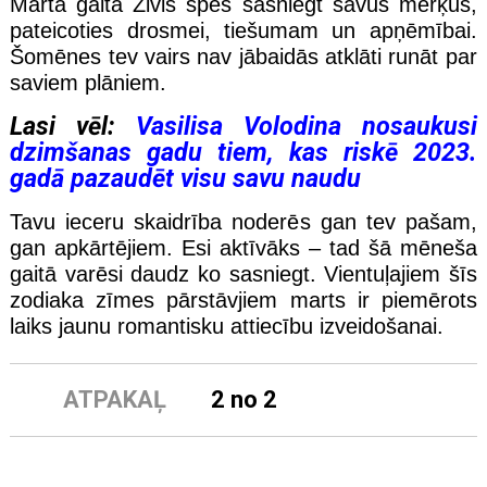
Marta gaitā Zivis spēs sasniegt savus mērķus,
pateicoties drosmei, tiešumam un apņēmībai.
Šomēnes tev vairs nav jābaidās atklāti runāt par
saviem plāniem.
Lasi vēl:
Vasilisa Volodina nosaukusi
dzimšanas gadu tiem, kas riskē 2023.
gadā pazaudēt visu savu naudu
Tavu ieceru skaidrība noderēs gan tev pašam,
gan apkārtējiem. Esi aktīvāks – tad šā mēneša
gaitā varēsi daudz ko sasniegt. Vientuļajiem šīs
zodiaka zīmes pārstāvjiem marts ir piemērots
laiks jaunu romantisku attiecību izveidošanai.
ATPAKAĻ
2 no 2