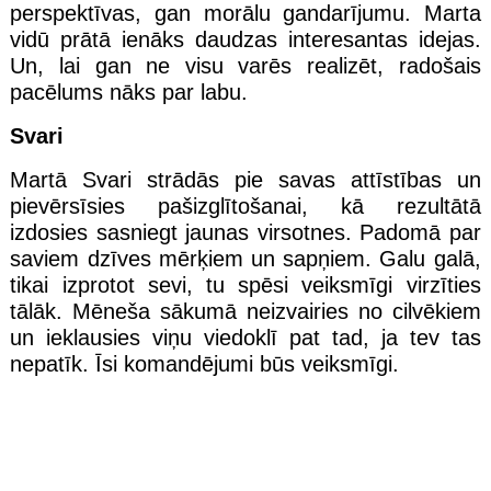
perspektīvas, gan morālu gandarījumu. Marta
vidū prātā ienāks daudzas interesantas idejas.
Un, lai gan ne visu varēs realizēt, radošais
pacēlums nāks par labu.
Svari
Martā Svari strādās pie savas attīstības un
pievērsīsies pašizglītošanai, kā rezultātā
izdosies sasniegt jaunas virsotnes. Padomā par
saviem dzīves mērķiem un sapņiem. Galu galā,
tikai izprotot sevi, tu spēsi veiksmīgi virzīties
tālāk. Mēneša sākumā neizvairies no cilvēkiem
un ieklausies viņu viedoklī pat tad, ja tev tas
nepatīk. Īsi komandējumi būs veiksmīgi.