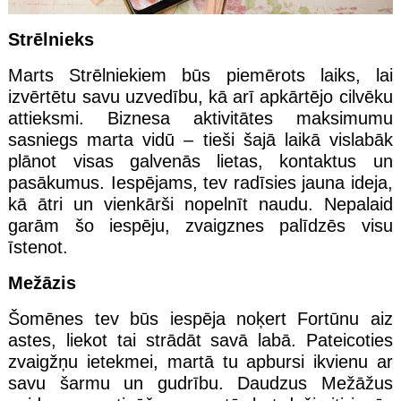
Strēlnieks
Marts Strēlniekiem būs piemērots laiks, lai
izvērtētu savu uzvedību, kā arī apkārtējo cilvēku
attieksmi. Biznesa aktivitātes maksimumu
sasniegs marta vidū – tieši šajā laikā vislabāk
plānot visas galvenās lietas, kontaktus un
pasākumus. Iespējams, tev radīsies jauna ideja,
kā ātri un vienkārši nopelnīt naudu. Nepalaid
garām šo iespēju, zvaigznes palīdzēs visu
īstenot.
Mežāzis
Šomēnes tev būs iespēja noķert Fortūnu aiz
astes, liekot tai strādāt savā labā. Pateicoties
zvaigžņu ietekmei, martā tu apbursi ikvienu ar
savu šarmu un gudrību. Daudzus Mežāžus