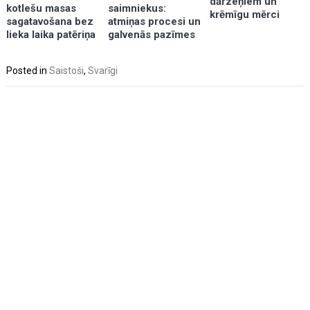
dārzeņiem un
kotlešu masas
saimniekus:
krēmīgu mērci
sagatavošana bez
atmiņas procesi un
lieka laika patēriņa
galvenās pazīmes
Posted in
Saistoši
,
Svarīgi
Post
navigation