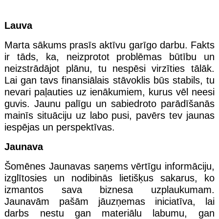
Lauva
Marta sākums prasīs aktīvu garīgo darbu. Fakts
ir tāds, ka, neizprotot problēmas būtību un
neizstrādājot plānu, tu nespēsi virzīties tālāk.
Lai gan tavs finansiālais stāvoklis būs stabils, tu
nevari paļauties uz ienākumiem, kurus vēl neesi
guvis. Jaunu palīgu un sabiedroto parādīšanās
mainīs situāciju uz labo pusi, pavērs tev jaunas
iespējas un perspektīvas.
Jaunava
Šomēnes Jaunavas saņems vērtīgu informāciju,
izglītosies un nodibinās lietišķus sakarus, ko
izmantos sava biznesa uzplaukumam.
Jaunavām pašām jāuzņemas iniciatīva, lai
darbs nestu gan materiālu labumu, gan