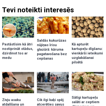
Tevi noteikti interesēs
Saldās kukurūzas
Kā apturēt
Pastāstīsim kā ātri
nūjiņas īrisu
kartupeļu dīgšanu:
nostiprināt stādus,
glazūrā: kāruma
vienkārši ieteikumi
dzirdinot tos ar
pagatavošana bez
uzglabāšanai
medu
cepšanas
pilsētā
Sātīgi kartupeļu
Zivju asaku
Cik ilgi kaķi spēj
salāti ar ceptiem
atdalīšana un
atcerēties savus