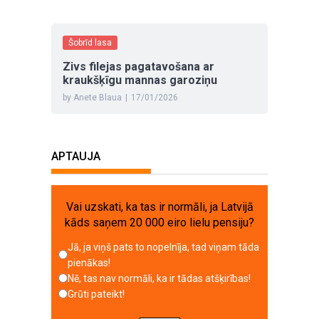
Šobrīd lasa
Zivs filejas pagatavošana ar
kraukšķīgu mannas garoziņu
by Anete Blaua
|
17/01/2026
APTAUJA
Vai uzskati, ka tas ir normāli, ja Latvijā
kāds saņem 20 000 eiro lielu pensiju?
Jā, ja viņš pats to nopelnīja, tad viņam tāda
pienākas!
Nē, tas nav normāli, ka ir tādas atšķirības!
Grūti pateikt!