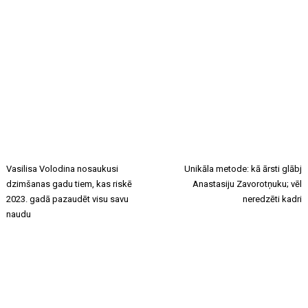
Vasilisa Volodina nosaukusi
Unikāla metode: kā ārsti glābj
dzimšanas gadu tiem, kas riskē
Anastasiju Zavorotņuku; vēl
2023. gadā pazaudēt visu savu
neredzēti kadri
naudu