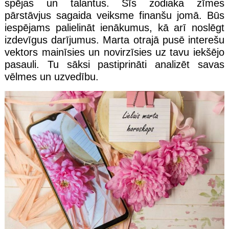
spējas un talantus. Šīs zodiaka zīmes
pārstāvjus sagaida veiksme finanšu jomā. Būs
iespējams palielināt ienākumus, kā arī noslēgt
izdevīgus darījumus. Marta otrajā pusē interešu
vektors mainīsies un novirzīsies uz tavu iekšējo
pasauli. Tu sāksi pastiprināti analizēt savas
vēlmes un uzvedību.