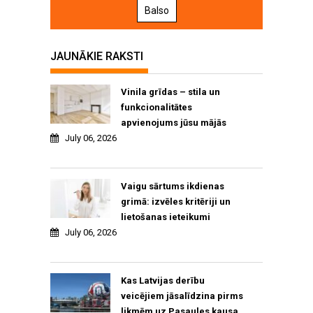
Balso
JAUNĀKIE RAKSTI
Vinila grīdas – stila un
funkcionalitātes
apvienojums jūsu mājās
July 06, 2026
Vaigu sārtums ikdienas
grimā: izvēles kritēriji un
lietošanas ieteikumi
July 06, 2026
Kas Latvijas derību
veicējiem jāsalīdzina pirms
likmēm uz Pasaules kausa