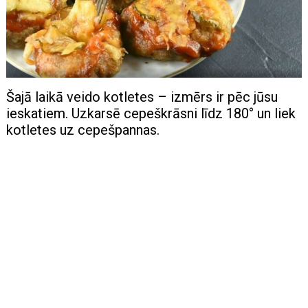
Šajā laikā veido kotletes – izmērs ir pēc jūsu
ieskatiem. Uzkarsē cepeškrāsni līdz 180° un liek
kotletes uz cepešpannas.