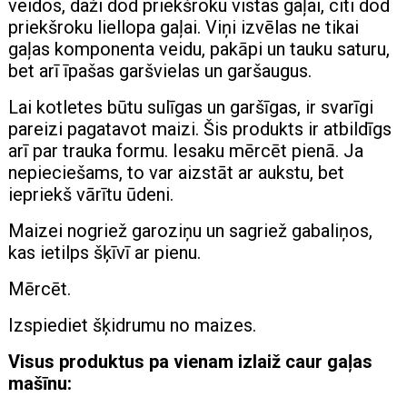
veidos, daži dod priekšroku vistas gaļai, citi dod
priekšroku liellopa gaļai. Viņi izvēlas ne tikai
gaļas komponenta veidu, pakāpi un tauku saturu,
bet arī īpašas garšvielas un garšaugus.
Lai kotletes būtu sulīgas un garšīgas, ir svarīgi
pareizi pagatavot maizi. Šis produkts ir atbildīgs
arī par trauka formu. Iesaku mērcēt pienā. Ja
nepieciešams, to var aizstāt ar aukstu, bet
iepriekš vārītu ūdeni.
Maizei nogriež garoziņu un sagriež gabaliņos,
kas ietilps šķīvī ar pienu.
Mērcēt.
Izspiediet šķidrumu no maizes.
Visus produktus pa vienam izlaiž caur gaļas
mašīnu: