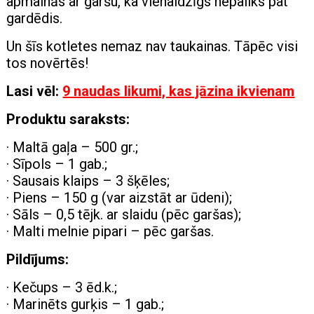
apmainās ar garšu, ka vienaldzīgs nepaliks pat
gardēdis.
Un šīs kotletes nemaz nav taukainas. Tāpēc visi
tos novērtēs!
Lasi vēl:
9 naudas likumi, kas jāzina ikvienam
Produktu saraksts:
· Maltā gaļa – 500 gr.;
· Sīpols – 1 gab.;
· Sausais klaips – 3 šķēles;
· Piens – 150 g (var aizstāt ar ūdeni);
· Sāls – 0,5 tējk. ar slaidu (pēc garšas);
· Malti melnie pipari – pēc garšas.
Pildījums:
· Kečups – 3 ēd.k.;
· Marinēts gurķis – 1 gab.;