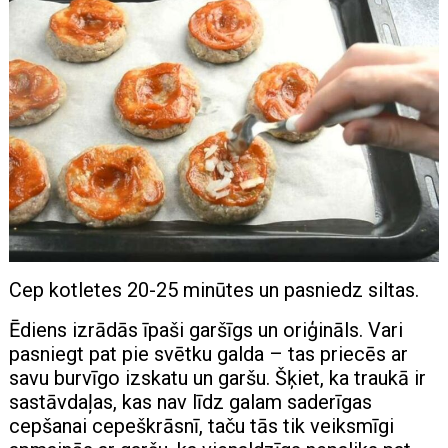
Cep kotletes 20-25 minūtes un pasniedz siltas.
Ēdiens izrādās īpaši garšīgs un oriģināls. Vari
pasniegt pat pie svētku galda – tas priecēs ar
savu burvīgo izskatu un garšu. Šķiet, ka traukā ir
sastāvdaļas, kas nav līdz galam saderīgas
cepšanai cepeškrāsnī, taču tās tik veiksmīgi