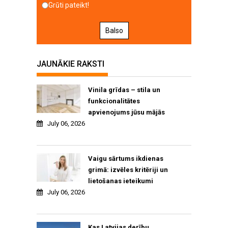
Grūti pateikt!
Balso
JAUNĀKIE RAKSTI
Vinila grīdas – stila un
funkcionalitātes
apvienojums jūsu mājās
July 06, 2026
Vaigu sārtums ikdienas
grimā: izvēles kritēriji un
lietošanas ieteikumi
July 06, 2026
Kas Latvijas derību