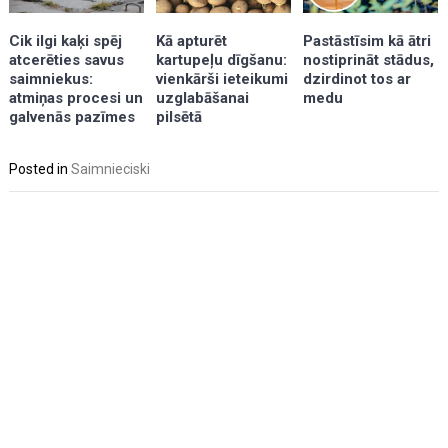
Kā apturēt
Cik ilgi kaķi spēj
Pastāstīsim kā ātri
kartupeļu dīgšanu:
atcerēties savus
nostiprināt stādus,
vienkārši ieteikumi
saimniekus:
dzirdinot tos ar
uzglabāšanai
atmiņas procesi un
medu
pilsētā
galvenās pazīmes
Posted in
Saimnieciski
Post
navigation