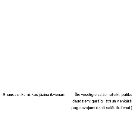
9 naudas likumi, kas jāzina ikvienam
Šie veselīgie salāti noteikti patiks
daudziem: garšīgi, ātri un vienkārši
pagatavojami (izcili salāti ikdienai )