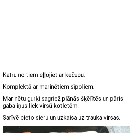
Katru no tiem eļļojiet ar kečupu.
Komplektā ar marinētiem sīpoliem.
Marinētu gurķi sagriež plānās šķēlītēs un pāris
gabaliņus liek virsū kotletēm.
Sarīvē cieto sieru un uzkaisa uz trauka virsas.