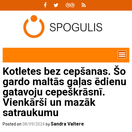
Skip
to
content
Kotletes bez cepšanas. Šo
gardo maltās gaļas ēdienu
gatavoju cepeškrāsnī.
Vienkārši un mazāk
satraukumu
Sandra Valtere
Posted on
08/09/2024
by