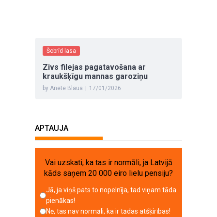
Šobrīd lasa
Zivs filejas pagatavošana ar
kraukšķīgu mannas garoziņu
by Anete Blaua
|
17/01/2026
APTAUJA
Vai uzskati, ka tas ir normāli, ja Latvijā
kāds saņem 20 000 eiro lielu pensiju?
Jā, ja viņš pats to nopelnīja, tad viņam tāda
pienākas!
Nē, tas nav normāli, ka ir tādas atšķirības!