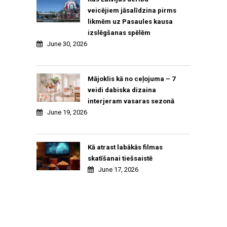
veicējiem jāsalīdzina pirms
likmēm uz Pasaules kausa
izslēgšanas spēlēm
June 30, 2026
Mājoklis kā no ceļojuma – 7
veidi dabiska dizaina
interjeram vasaras sezonā
June 19, 2026
Kā atrast labākās filmas
skatīšanai tiešsaistē
June 17, 2026