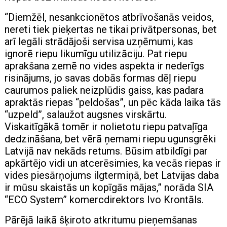
“Diemžēl, nesankcionētos atbrīvošanās veidos,
nereti tiek pieķertas ne tikai privātpersonas, bet
arī legāli strādājoši servisa uzņēmumi, kas
ignorē riepu likumīgu utilizāciju. Pat riepu
aprakšana zemē no vides aspekta ir nederīgs
risinājums, jo savas dobās formas dēļ riepu
caurumos paliek neizplūdis gaiss, kas padara
apraktās riepas “peldošas”, un pēc kāda laika tās
“uzpeld”, salaužot augsnes virskārtu.
Viskaitīgākā tomēr ir nolietotu riepu patvaļīga
dedzināšana, bet vērā ņemami riepu ugunsgrēki
Latvijā nav nekāds retums. Būsim atbildīgi par
apkārtējo vidi un atcerēsimies, ka vecās riepas ir
vides piesārņojums ilgtermiņā, bet Latvijas daba
ir mūsu skaistās un kopīgās mājas,” norāda SIA
“ECO System” komercdirektors Ivo Krontāls.
Pārējā laikā šķiroto atkritumu pieņemšanas