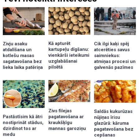
Kā apturēt
Zivju asaku
Cik ilgi kaķi spēj
kartupeļu dīgšanu:
atdalīšana un
atcerēties savus
vienkārši ieteikumi
kotlešu masas
saimniekus:
uzglabāšanai
sagatavošana bez
atmiņas procesi un
pilsētā
lieka laika patēriņa
galvenās pazīmes
Zivs filejas
Saldās kukurūzas
pagatavošana ar
Pastāstīsim kā ātri
nūjiņas īrisu
kraukšķīgu
nostiprināt stādus,
glazūrā: kāruma
mannas garoziņu
dzirdinot tos ar
pagatavošana bez
medu
cepšanas