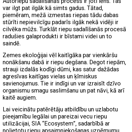
Autoriepu sadalīšanās process ir ļoti lēns. Tas
var ilgt pat ilgāk kā simts gadus. Tātad,
piemēram, mežā izmestas riepas tādu dabas
stūrīti nepievilcīgu padarīs ilgāk nekā vidēji ir
cilvēka mūžs. Turklāt riepu sadalīšanās procesā
radušies galaprodukti ir bīstami videi un to
saindē.
Zemes ekoloģijai vēl kaitīgāka par vienkāršu
nonākšanu dabā ir riepu degšana. Degot riepām,
strauji izdalās kodīgi dūmi, kas satur dažādas
agresīvas kaitīgas vielas un ķīmiskus
savienojumus. Tie ir indīgi un var izraisīt dzīvo
organismu smagu saslimšanu un pat nāvi, kā arī
kaitē augiem.
Lai veicinātu patērētāju atbildību un uzlabotu
pieejamību legālai un pareizai vecu riepu
utilizācijai, SIA “Ecosystem”, sadarbībā ar
nolietotu riepu apsaimniekošanas uzņēmumu