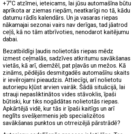
+7°C atzīmei, ieteicams, lai jūsu automašīna būtu
aprīkota ar ziemas riepām, neatkarīgi no tā, kādu
datumu rādīs kalendārs. Un ja vasaras riepas
nākamajai sezonai vairs nav derīgas, tad jāatrod
ceļš, kā no tām atbrīvoties, nenodarot kaitējumu
dabai.
Bezatbildīgi ļaudis nolietotās riepas mēdz
izmest ceļmalās, sadzīves atkritumu savākšanas
vietās, kā arī, diemžēl, pat pļavās un mežos. Kā
zināms, pēdējās desmitgadēs automašīnu skaits
ir ievērojami pieaudzis. Attiecīgi, arī nolietotu
autoriepu kļūst arvien vairāk. Šādā situācijā, lai
strauji nepasliktinātos vides stāvoklis, īpaši
būtiski, kur tiks nogādātas nolietotās riepas.
Apkārtējā vidē, kur tās ir īpaši kaitīgs un arī
neglīts svešķermenis jeb specializētos
savākšanas punktos un otrreizējā pārstrādē?