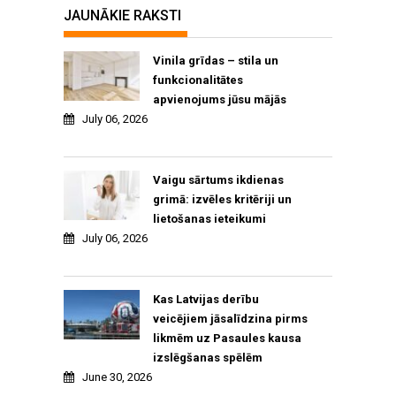
JAUNĀKIE RAKSTI
Vinila grīdas – stila un
funkcionalitātes
apvienojums jūsu mājās
July 06, 2026
Vaigu sārtums ikdienas
grimā: izvēles kritēriji un
lietošanas ieteikumi
July 06, 2026
Kas Latvijas derību
veicējiem jāsalīdzina pirms
likmēm uz Pasaules kausa
izslēgšanas spēlēm
June 30, 2026