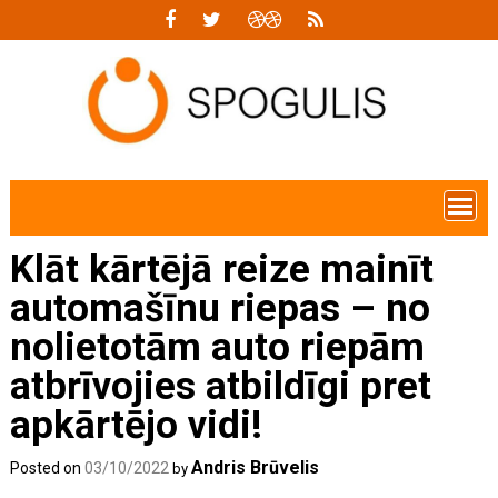
Skip
to
content
Klāt kārtējā reize mainīt
automašīnu riepas – no
nolietotām auto riepām
atbrīvojies atbildīgi pret
apkārtējo vidi!
Andris Brūvelis
Posted on
03/10/2022
by