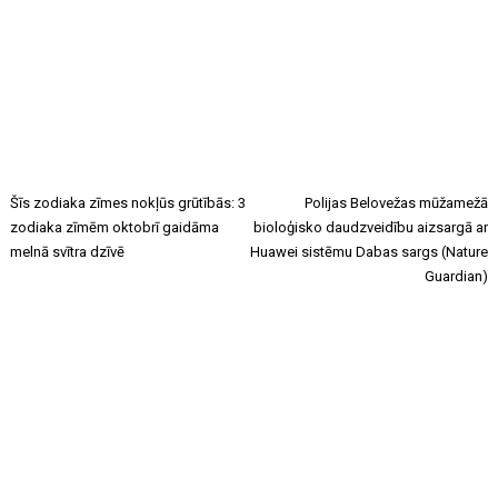
Šīs zodiaka zīmes nokļūs grūtībās: 3
Polijas Belovežas mūžamežā
zodiaka zīmēm oktobrī gaidāma
bioloģisko daudzveidību aizsargā ar
melnā svītra dzīvē
Huawei sistēmu Dabas sargs (Nature
Guardian)