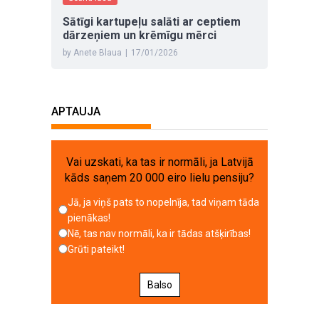
Sātīgi kartupeļu salāti ar ceptiem
dārzeņiem un krēmīgu mērci
by Anete Blaua
|
17/01/2026
APTAUJA
Vai uzskati, ka tas ir normāli, ja Latvijā
kāds saņem 20 000 eiro lielu pensiju?
Jā, ja viņš pats to nopelnīja, tad viņam tāda
pienākas!
Nē, tas nav normāli, ka ir tādas atšķirības!
Grūti pateikt!
Balso