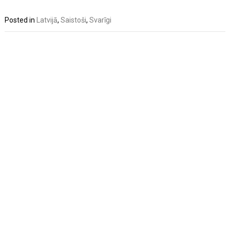
Posted in
Latvijā
,
Saistoši
,
Svarīgi
Post
navigation