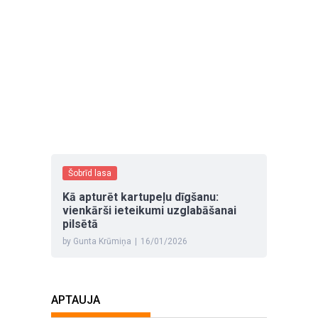
Šobrīd lasa
Kā apturēt kartupeļu dīgšanu:
vienkārši ieteikumi uzglabāšanai
pilsētā
by Gunta Krūmiņa
|
16/01/2026
APTAUJA