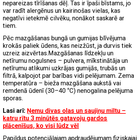
nepareizas tīrīšanas dēļ. Tas ir īpaši bīstams, jo
var radīt alergēnus un kairinošas vielas, kas
negatīvi ietekmē cilvēku, nonākot saskarē ar
tiem.
Pēc mazgāšanas bungā un gumijas blīvējuma
krokās paliek ūdens, kas neizžūst, ja durvis tiek
uzreiz aizvērtas.Mazgāšanas līdzekļu un
netīrumu nogulsnes – pulvera, mīkstinātāja un
netīrumu atlikumi uzkrājas gumijās, trubās un
filtrā, kalpojot par barības vidi pelējumam. Zema
temperatūra – bieža mazgāšana aukstā vai
remdenā ūdenī (30–40 °C) nenogalina pelējuma
sporas.
Lasi arī:
Ņemu divas olas un saujiņu miltu –
katru rītu 3 minūtēs gatavoju gardos
plācenīšus, ko visi lūdz vēl
Papildus potenciālajam apdraudējumam fiziskajai