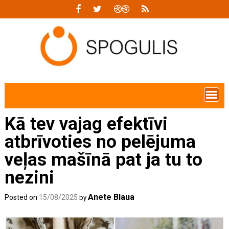
Skip
to
content
Kā tev vajag efektīvi
atbrīvoties no pelējuma
veļas mašīnā pat ja tu to
nezini
Anete Blaua
Posted on
15/08/2025
by