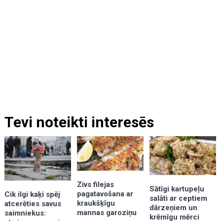
Tevi noteikti interesēs
Zivs filejas
Sātīgi kartupeļu
pagatavošana ar
Cik ilgi kaķi spēj
salāti ar ceptiem
kraukšķīgu
atcerēties savus
dārzeņiem un
mannas garoziņu
saimniekus:
krēmīgu mērci