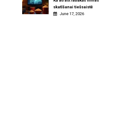
Kā atrast labākās filmas
skatīšanai tiešsaistē
June 17, 2026