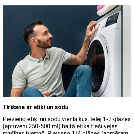
Tīrīšana ar etiķi un sodu
Pievieno etiķi un sodu vienlaikus. Ielej 1-2 glāzes
(aptuveni 250-500 ml) baltā etiķa tieši veļas
mašīnas tvertnē. Pievieno 1/4 glāzes (apmēram