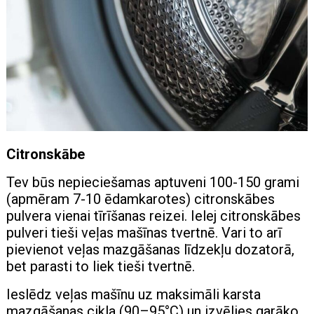
Citronskābe
Tev būs nepieciešamas aptuveni 100-150 grami
(apmēram 7-10 ēdamkarotes) citronskābes
pulvera vienai tīrīšanas reizei. Ielej citronskābes
pulveri tieši veļas mašīnas tvertnē. Vari to arī
pievienot veļas mazgāšanas līdzekļu dozatorā,
bet parasti to liek tieši tvertnē.
Ieslēdz veļas mašīnu uz maksimāli karsta
mazgāšanas cikla (90–95°C) un izvēlies garāko