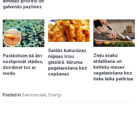
atmiņas procesi un
galvenās pazīmes
Saldās kukurūzas
Zivju asaku
Pastāstīsim kā ātri
nūjiņas īrisu
atdalīšana un
nostiprināt stādus,
glazūrā: kāruma
kotlešu masas
dzirdinot tos ar
pagatavošana bez
sagatavošana bez
medu
cepšanas
lieka laika patēriņa
Posted in
Saimnieciski
,
Svarīgi
Post
navigation