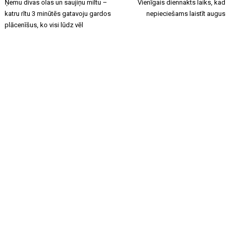
Ņemu divas olas un saujiņu miltu –
Vienīgais diennakts laiks, kad
katru rītu 3 minūtēs gatavoju gardos
nepieciešams laistīt augus
plācenīšus, ko visi lūdz vēl