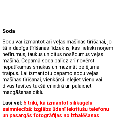
Soda
Sodu var izmantot arī veļas mašīnas tīrīšanai, jo
tā ir dabīgs tīrīšanas līdzeklis, kas lieliski noņem
netīrumus, taukus un citus nosēdumus veļas
mašīnā. Cepamā soda palīdz arī novērst
nepatīkamas smakas un mazināt pelējuma
traipus. Lai izmantotu cepamo sodu veļas
mašīnas tīrīšanai, vienkārši ielejiet vienu vai
divas tasītes tukšā cilindrā un palaidiet
mazgāšanas ciklu.
Lasi vēl:
5 triki, kā izmantot silikagēlu
saimniecībā: izglābs ūdenī iekritušu telefonu
un pasargās fotogrāfijas no izbalēšanas