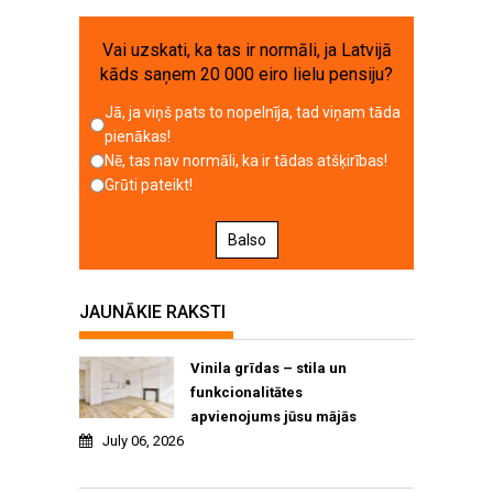
Vai uzskati, ka tas ir normāli, ja Latvijā
kāds saņem 20 000 eiro lielu pensiju?
Jā, ja viņš pats to nopelnīja, tad viņam tāda
pienākas!
Nē, tas nav normāli, ka ir tādas atšķirības!
Grūti pateikt!
Balso
JAUNĀKIE RAKSTI
Vinila grīdas – stila un
funkcionalitātes
apvienojums jūsu mājās
July 06, 2026