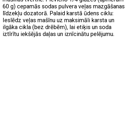
60 g) cepamās sodas pulvera veļas mazgāšanas
līdzekļu dozatorā. Palaid karstā ūdens ciklu:
Ieslēdz veļas mašīnu uz maksimāli karsta un
ilgāka cikla (bez drēbēm), lai etiķis un soda
iztīrītu iekšējās daļas un iznīcinātu pelējumu.