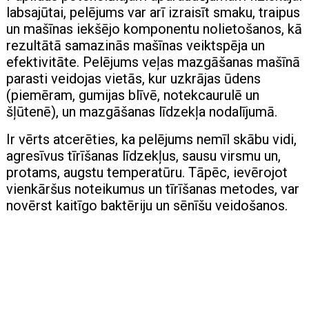
labsajūtai, pelējums var arī izraisīt smaku, traipus
un mašīnas iekšējo komponentu nolietošanos, kā
rezultātā samazinās mašīnas veiktspēja un
efektivitāte. Pelējums veļas mazgāšanas mašīnā
parasti veidojas vietās, kur uzkrājas ūdens
(piemēram, gumijas blīvē, notekcaurulē un
šļūtenē), un mazgāšanas līdzekļa nodalījumā.
Ir vērts atcerēties, ka pelējums nemīl skābu vidi,
agresīvus tīrīšanas līdzekļus, sausu virsmu un,
protams, augstu temperatūru. Tāpēc, ievērojot
vienkāršus noteikumus un tīrīšanas metodes, var
novērst kaitīgo baktēriju un sēnīšu veidošanos.