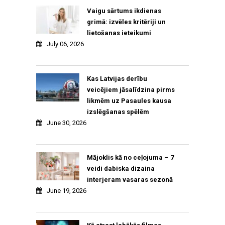
Vaigu sārtums ikdienas
grimā: izvēles kritēriji un
lietošanas ieteikumi
July 06, 2026
Kas Latvijas derību
veicējiem jāsalīdzina pirms
likmēm uz Pasaules kausa
izslēgšanas spēlēm
June 30, 2026
Mājoklis kā no ceļojuma – 7
veidi dabiska dizaina
interjeram vasaras sezonā
June 19, 2026