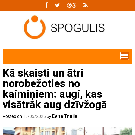
Skip
to
content
Kā skaisti un ātri
norobežoties no
kaimiņiem: augi, kas
visātrāk aug dzīvžogā
Evita Treile
Posted on
15/05/2025
by