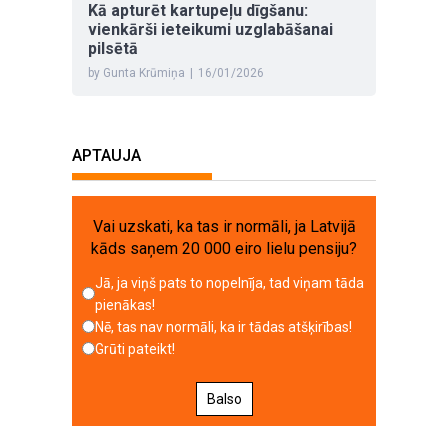
Kā apturēt kartupeļu dīgšanu:
vienkārši ieteikumi uzglabāšanai
pilsētā
by Gunta Krūmiņa
|
16/01/2026
APTAUJA
Vai uzskati, ka tas ir normāli, ja Latvijā
kāds saņem 20 000 eiro lielu pensiju?
Jā, ja viņš pats to nopelnīja, tad viņam tāda
pienākas!
Nē, tas nav normāli, ka ir tādas atšķirības!
Grūti pateikt!
Balso