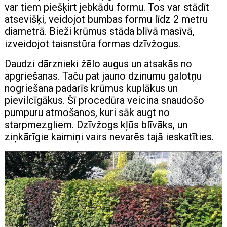
var tiem piešķirt jebkādu formu. Tos var stādīt
atsevišķi, veidojot bumbas formu līdz 2 metru
diametrā. Bieži krūmus stāda blīvā masīvā,
izveidojot taisnstūra formas dzīvžogus.
Daudzi dārznieki žēlo augus un atsakās no
apgriešanas. Taču pat jauno dzinumu galotņu
nogriešana padarīs krūmus kuplākus un
pievilcīgākus. Šī procedūra veicina snaudošo
pumpuru atmošanos, kuri sāk augt no
starpmezgliem. Dzīvžogs kļūs blīvāks, un
ziņkārīgie kaimiņi vairs nevarēs tajā ieskatīties.