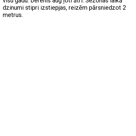
visu gadu. Derenis aug ļoti ātri. Sezonas laikā
dzinumi stipri izstiepjas, reizēm pārsniedzot 2
metrus.