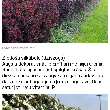
Foto: ekrānuzņēmums
Ziedoša vilkābele (dzīvžogs)
Augstu dekorativitāti piemīt arī melnajai aronijai.
Rudenī tās lapas iegūst spilgtas krāsas. Šis
diezgan nekaprīzais augs katru gadu apdāvinās
dārznieku ar bagātīgu un ļoti vērtīgu ražu. Ogas
satur ļoti retu vitamīnu P.