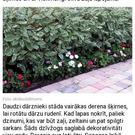
Foto: ekrānuzņēmums
Daudzi dārznieki stāda vairākas derena šķirnes,
lai rotātu dārzu rudenī. Kad lapas nokrīt, paliek
dzinumi, kas var būt zaļi, zeltaini un pat spilgti
sarkani. Šāds dzīvžogs saglabā dekorativitāti