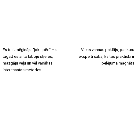
Es to izmēģināju “joka pēc” – un
Viens vannas paklājs, par kuru
tagad es ar to laboju šķēres,
eksperti saka, ka tas praktiski ir
mazgāju veļu un vēl vairākas
pelējuma magnēts
interesantas metodes