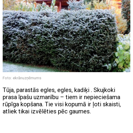
Foto: ekrānuzņēmums
Tūja, parastās egles, egles, kadiķi . Skujkoki
prasa īpašu uzmanību – tiem ir nepieciešama
rūpīga kopšana. Tie visi kopumā ir ļoti skaisti,
atliek tikai izvēlēties pēc gaumes.