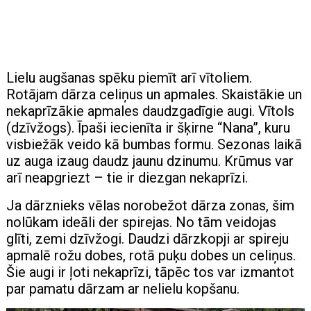
Lielu augšanas spēku piemīt arī vītoliem.
Rotājam dārza celiņus un apmales. Skaistākie un
nekaprīzākie apmales daudzgadīgie augi. Vītols
(dzīvžogs). Īpaši iecienīta ir šķirne “Nana”, kuru
visbiežāk veido kā bumbas formu. Sezonas laikā
uz auga izaug daudz jaunu dzinumu. Krūmus var
arī neapgriezt – tie ir diezgan nekaprīzi.
Ja dārznieks vēlas norobežot dārza zonas, šim
nolūkam ideāli der spirejas. No tām veidojas
glīti, zemi dzīvžogi. Daudzi dārzkopji ar spireju
apmalē rožu dobes, rotā puķu dobes un celiņus.
Šie augi ir ļoti nekaprīzi, tāpēc tos var izmantot
par pamatu dārzam ar nelielu kopšanu.