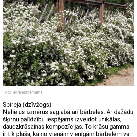
Foto: ekrānuzņēmums
Spireja (dzīvžogs)
Nelielus izmērus saglabā arī bārbeles. Ar dažādu
šķirņu palīdzību iespējams izveidot unikālas,
daudzkrāsainas kompozīcijas. To krāsu gamma
ir tik plaša, ka no vienām vienīgām bārbelēm var