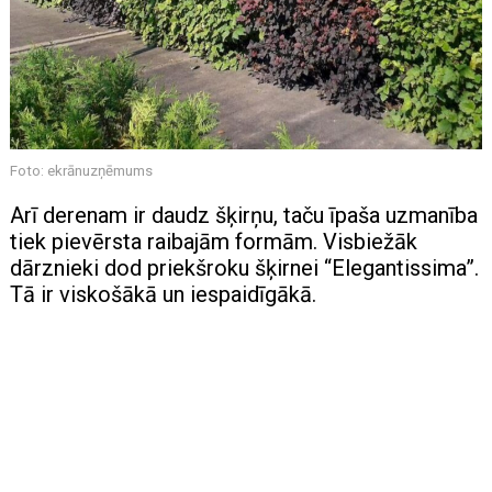
Foto: ekrānuzņēmums
Arī derenam ir daudz šķirņu, taču īpaša uzmanība
tiek pievērsta raibajām formām. Visbiežāk
dārznieki dod priekšroku šķirnei “Elegantissima”.
Tā ir viskošākā un iespaidīgākā.