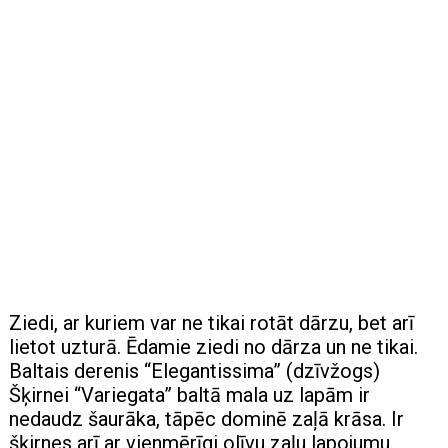
Ziedi, ar kuriem var ne tikai rotāt dārzu, bet arī
lietot uzturā. Ēdamie ziedi no dārza un ne tikai.
Baltais derenis “Elegantissima” (dzīvžogs)
Šķirnei “Variegata” baltā mala uz lapām ir
nedaudz šaurāka, tāpēc dominē zaļā krāsa. Ir
šķirnes arī ar vienmērīgi olīvu zaļu lapojumu.