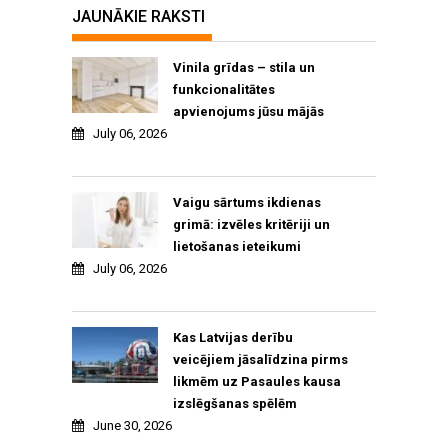
JAUNĀKIE RAKSTI
Vinila grīdas – stila un
funkcionalitātes
apvienojums jūsu mājās
July 06, 2026
Vaigu sārtums ikdienas
grimā: izvēles kritēriji un
lietošanas ieteikumi
July 06, 2026
Kas Latvijas derību
veicējiem jāsalīdzina pirms
likmēm uz Pasaules kausa
izslēgšanas spēlēm
June 30, 2026