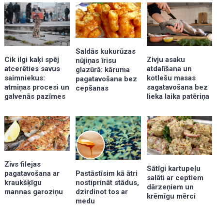
Saldās kukurūzas
Zivju asaku
Cik ilgi kaķi spēj
nūjiņas īrisu
atdalīšana un
atcerēties savus
glazūrā: kāruma
kotlešu masas
saimniekus:
pagatavošana bez
sagatavošana bez
atmiņas procesi un
cepšanas
lieka laika patēriņa
galvenās pazīmes
Zivs filejas
Sātīgi kartupeļu
pagatavošana ar
Pastāstīsim kā ātri
salāti ar ceptiem
kraukšķīgu
nostiprināt stādus,
dārzeņiem un
mannas garoziņu
dzirdinot tos ar
krēmīgu mērci
medu