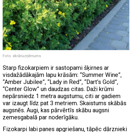
Foto: ekrānuzņēmums
Starp fizokarpiem ir sastopami šķirnes ar
visdažādākajām lapu krāsām: “Summer Wine”,
“Amber Jubilee”, “Lady in Red”, “Dart’s Gold”,
“Center Glow” un daudzas citas. Daži krūmi
nepārsniedz 1 metra augstumu, citi ar gadiem
var izaugt līdz pat 3 metriem. Skaistums skābās
augsnēs. Augi, kas pārvērtīs skābu augsni
zemesgabalā par noderīgāku.
Fizokarpi labi panes apgriešanu, tāpēc dārznieki