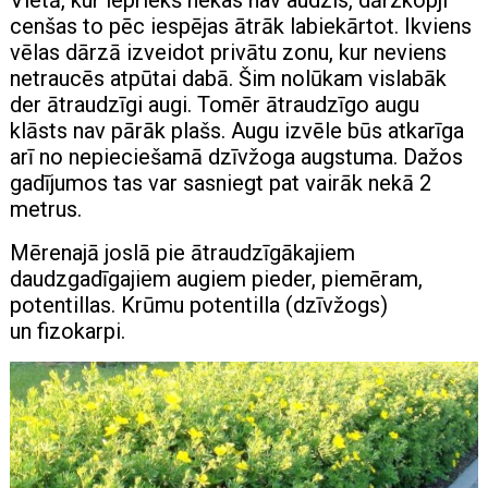
cenšas to pēc iespējas ātrāk labiekārtot. Ikviens
vēlas dārzā izveidot privātu zonu, kur neviens
netraucēs atpūtai dabā. Šim nolūkam vislabāk
der ātraudzīgi augi. Tomēr ātraudzīgo augu
klāsts nav pārāk plašs. Augu izvēle būs atkarīga
arī no nepieciešamā dzīvžoga augstuma. Dažos
gadījumos tas var sasniegt pat vairāk nekā 2
metrus.
Mērenajā joslā pie ātraudzīgākajiem
daudzgadīgajiem augiem pieder, piemēram,
potentillas. Krūmu potentilla (dzīvžogs)
un fizokarpi.