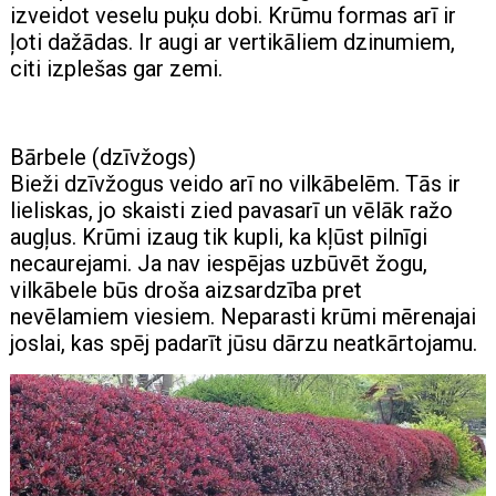
izveidot veselu puķu dobi. Krūmu formas arī ir
ļoti dažādas. Ir augi ar vertikāliem dzinumiem,
citi izplešas gar zemi.
Bārbele (dzīvžogs)
Bieži dzīvžogus veido arī no vilkābelēm. Tās ir
lieliskas, jo skaisti zied pavasarī un vēlāk ražo
augļus. Krūmi izaug tik kupli, ka kļūst pilnīgi
necaurejami. Ja nav iespējas uzbūvēt žogu,
vilkābele būs droša aizsardzība pret
nevēlamiem viesiem. Neparasti krūmi mērenajai
joslai, kas spēj padarīt jūsu dārzu neatkārtojamu.