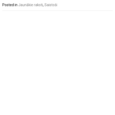
Posted in
Jaunākie raksti
,
Saistoši
Post
navigation