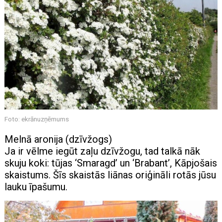
Foto: ekrānuzņēmums
Melnā aronija (dzīvžogs)
Ja ir vēlme iegūt zaļu dzīvžogu, tad talkā nāk
skuju koki: tūjas ‘Smaragd’ un ‘Brabant’, Kāpjošais
skaistums. Šīs skaistās liānas oriģināli rotās jūsu
lauku īpašumu.