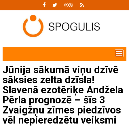
Skip
to
content
Jūnija sākumā viņu dzīvē
sāksies zelta dzīsla!
Slavenā ezotēriķe Andžela
Pērla prognozē – šīs 3
Zvaigžņu zīmes piedzīvos
vēl nepieredzētu veiksmi