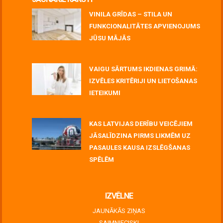
VINILA GRĪDAS – STILA UN
FUNKCIONALITĀTES APVIENOJUMS
JŪSU MĀJĀS
July 06, 2026
VAIGU SĀRTUMS IKDIENAS GRIMĀ:
IZVĒLES KRITĒRIJI UN LIETOŠANAS
IETEIKUMI
July 06, 2026
KAS LATVIJAS DERĪBU VEICĒJIEM
JĀSALĪDZINA PIRMS LIKMĒM UZ
PASAULES KAUSA IZSLĒGŠANAS
SPĒLĒM
June 30, 2026
IZVĒLNE
JAUNĀKĀS ZIŅAS
SAIMNIECISKI