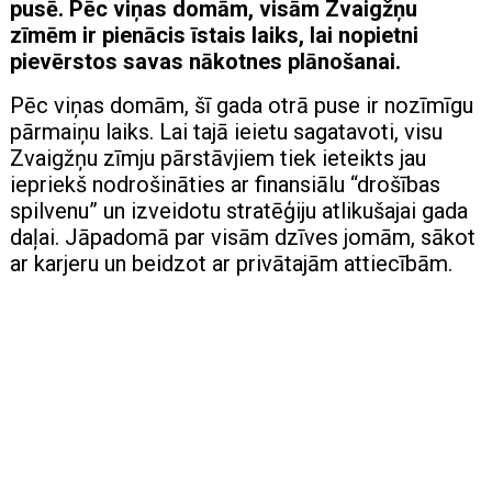
pusē. Pēc viņas domām, visām Zvaigžņu
zīmēm ir pienācis īstais laiks, lai nopietni
pievērstos savas nākotnes plānošanai.
Pēc viņas domām, šī gada otrā puse ir nozīmīgu
pārmaiņu laiks. Lai tajā ieietu sagatavoti, visu
Zvaigžņu zīmju pārstāvjiem tiek ieteikts jau
iepriekš nodrošināties ar finansiālu “drošības
spilvenu” un izveidotu stratēģiju atlikušajai gada
daļai. Jāpadomā par visām dzīves jomām, sākot
ar karjeru un beidzot ar privātajām attiecībām.