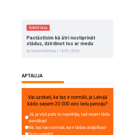
Šobrīd lasa
Pastāstīsim kā ātri nostiprināt
stādus, dzirdinot tos ar medu
by Gunta Krūmiņa
|
16/01/2026
APTAUJA
Vai uzskati, ka tas ir normāli, ja Latvijā
kāds saņem 20 000 eiro lielu pensiju?
Jā, ja viņš pats to nopelnīja, tad viņam tāda
pienākas!
Nē, tas nav normāli, ka ir tādas atšķirības!
Grūti pateikt!