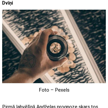
Dvīņi
Foto – Pexels
Pirmā labvēlīgā Andželas prognoze skars tos,