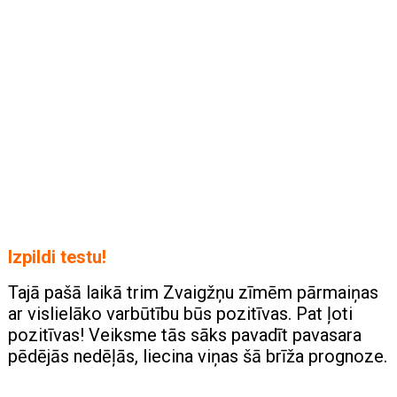
Izpildi testu!
Tajā pašā laikā trim Zvaigžņu zīmēm pārmaiņas
ar vislielāko varbūtību būs pozitīvas. Pat ļoti
pozitīvas! Veiksme tās sāks pavadīt pavasara
pēdējās nedēļās, liecina viņas šā brīža prognoze.