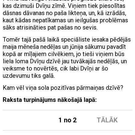
kas dzimuši Dvīņu zīmē. Viņiem tiek piesolītas
dāsnas dāvanas no paša likteņa, un, kā izrādās,
kaut kādas nepatīkamas un ieilgušas problēmas
sāks atrisināties pat pašas no sevis.
Tomēr tajā pašā laikā speciāliste iesaka pēdējās
maija mēneša nedēļas un jūnija sākumu pavadīt
kopā ar mīļajiem cilvēkiem, jo tieši viņiem būs
liela loma Dvīņu dzīvē jau tuvākajās nedēļās, un
veiksme to novērtēs, cik labi Dvīņi ar šo
uzdevumu tiks galā.
Kam vēl viņa sola pozitīvas pārmaiņas dzīvē?
Raksta turpinājums nākošajā lapā:
1 no 2
TĀLĀK