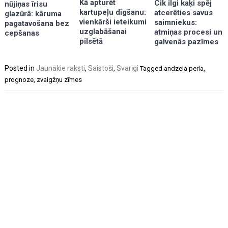
Kā apturēt
Cik ilgi kaķi spēj
nūjiņas īrisu
kartupeļu dīgšanu:
atcerēties savus
glazūrā: kāruma
vienkārši ieteikumi
saimniekus:
pagatavošana bez
uzglabāšanai
atmiņas procesi un
cepšanas
pilsētā
galvenās pazīmes
Posted in
Jaunākie raksti
,
Saistoši
,
Svarīgi
Tagged
andzela perla
,
prognoze
,
zvaigžņu zīmes
Post
navigation