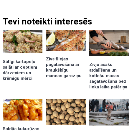
Tevi noteikti interesēs
Zivs filejas
Sātīgi kartupeļu
pagatavošana ar
Zivju asaku
salāti ar ceptiem
kraukšķīgu
atdalīšana un
dārzeņiem un
mannas garoziņu
kotlešu masas
krēmīgu mērci
sagatavošana bez
lieka laika patēriņa
Saldās kukurūzas