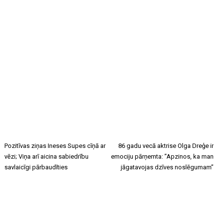
Pozitīvas ziņas Ineses Supes cīņā ar
86 gadu vecā aktrise Olga Dreģe ir
vēzi; Viņa arī aicina sabiedrību
emociju pārņemta: ”Apzinos, ka man
savlaicīgi pārbaudīties
jāgatavojas dzīves noslēgumam”