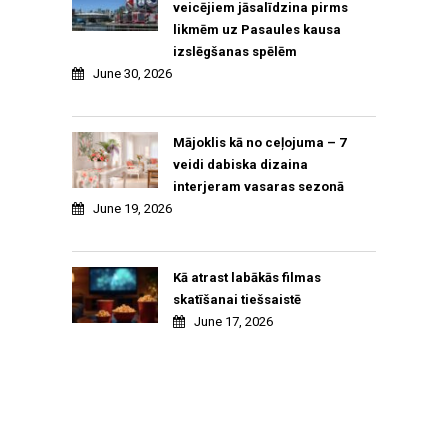
veicējiem jāsalīdzina pirms
likmēm uz Pasaules kausa
izslēgšanas spēlēm
June 30, 2026
Mājoklis kā no ceļojuma – 7
veidi dabiska dizaina
interjeram vasaras sezonā
June 19, 2026
Kā atrast labākās filmas
skatīšanai tiešsaistē
June 17, 2026