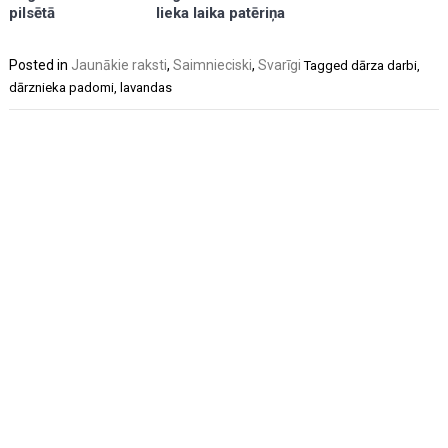
pilsētā
lieka laika patēriņa
Posted in
Jaunākie raksti
,
Saimnieciski
,
Svarīgi
Tagged
dārza darbi
,
dārznieka padomi
,
lavandas
Post
navigation