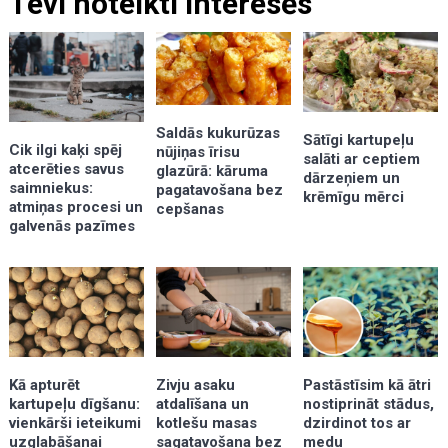
Tevi noteikti interesēs
Saldās kukurūzas
Sātīgi kartupeļu
Cik ilgi kaķi spēj
nūjiņas īrisu
salāti ar ceptiem
atcerēties savus
glazūrā: kāruma
dārzeņiem un
saimniekus:
pagatavošana bez
krēmīgu mērci
atmiņas procesi un
cepšanas
galvenās pazīmes
Kā apturēt
Zivju asaku
Pastāstīsim kā ātri
kartupeļu dīgšanu:
atdalīšana un
nostiprināt stādus,
vienkārši ieteikumi
kotlešu masas
dzirdinot tos ar
uzglabāšanai
sagatavošana bez
medu