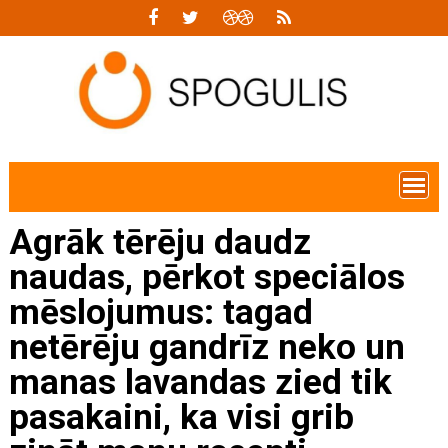
Skip
to
content
Agrāk tērēju daudz
naudas, pērkot speciālos
mēslojumus: tagad
netērēju gandrīz neko un
manas lavandas zied tik
pasakaini, ka visi grib