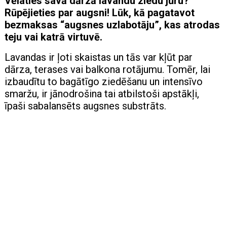
Vēlaties savā dārzā lavandu ziedu jūru?
Rūpējieties par augsni! Lūk, kā pagatavot
bezmaksas “augsnes uzlabotāju”, kas atrodas
teju vai katrā virtuvē.
Lavandas ir ļoti skaistas un tās var kļūt par
dārza, terases vai balkona rotājumu. Tomēr, lai
izbaudītu to bagātīgo ziedēšanu un intensīvo
smaržu, ir jānodrošina tai atbilstoši apstākļi,
īpaši sabalansēts augsnes substrāts.