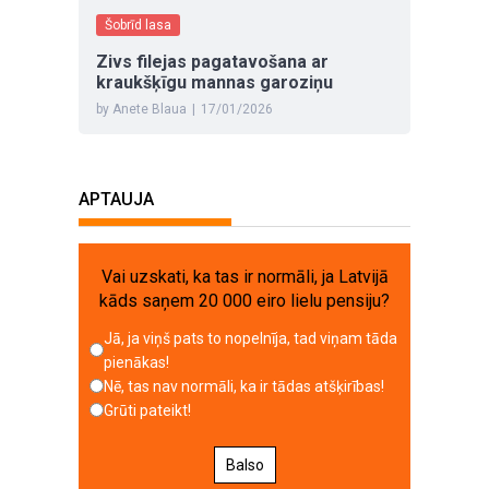
Šobrīd lasa
Zivs filejas pagatavošana ar
kraukšķīgu mannas garoziņu
by Anete Blaua
|
17/01/2026
APTAUJA
Vai uzskati, ka tas ir normāli, ja Latvijā
kāds saņem 20 000 eiro lielu pensiju?
Jā, ja viņš pats to nopelnīja, tad viņam tāda
pienākas!
Nē, tas nav normāli, ka ir tādas atšķirības!
Grūti pateikt!
Balso