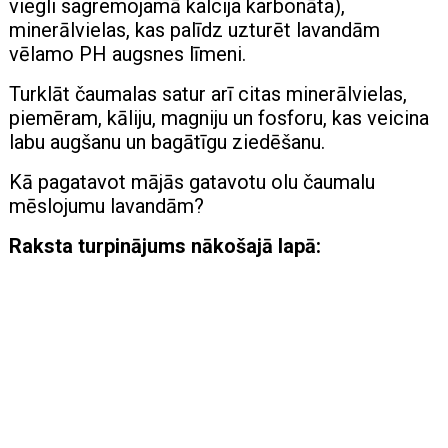
viegli sagremojamā kalcija karbonāta),
minerālvielas, kas palīdz uzturēt lavandām
vēlamo PH augsnes līmeni.
Turklāt čaumalas satur arī citas minerālvielas,
piemēram, kāliju, magniju un fosforu, kas veicina
labu augšanu un bagātīgu ziedēšanu.
Kā pagatavot mājās gatavotu olu čaumalu
mēslojumu lavandām?
Raksta turpinājums nākošajā lapā: