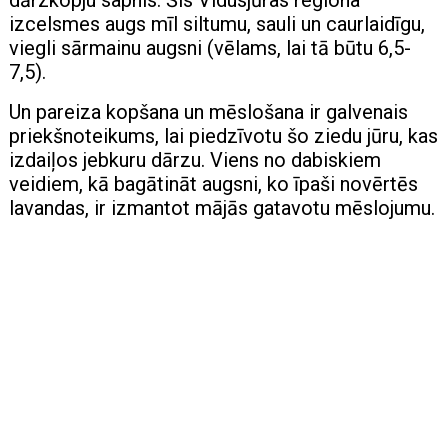
izcelsmes augs mīl siltumu, sauli un caurlaidīgu,
viegli sārmainu augsni (vēlams, lai tā būtu 6,5-
7,5).
Un pareiza kopšana un mēslošana ir galvenais
priekšnoteikums, lai piedzīvotu šo ziedu jūru, kas
izdaiļos jebkuru dārzu. Viens no dabiskiem
veidiem, kā bagātināt augsni, ko īpaši novērtēs
lavandas, ir izmantot mājās gatavotu mēslojumu.