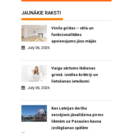
JAUNĀKIE RAKSTI
Vinila grīdas – stila un
funkcionalitātes
apvienojums jūsu mājās
July 06, 2026
Vaigu sārtums ikdienas
grimā: izvēles kritēriji un
lietošanas ieteikumi
July 06, 2026
Kas Latvijas derību
veicējiem jāsalīdzina pirms
likmēm uz Pasaules kausa
izslēgšanas spēlēm