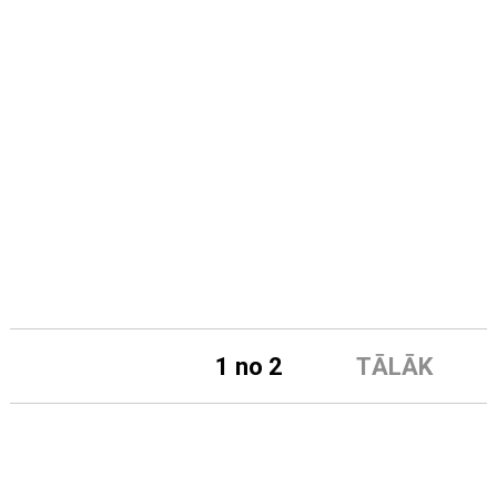
1 no 2
TĀLĀK