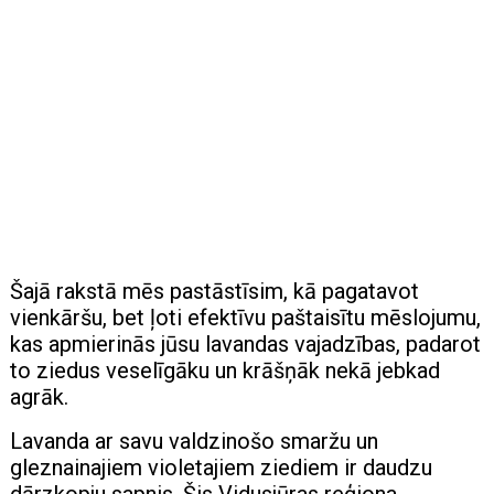
Šajā rakstā mēs pastāstīsim, kā pagatavot
vienkāršu, bet ļoti efektīvu paštaisītu mēslojumu,
kas apmierinās jūsu lavandas vajadzības, padarot
to ziedus veselīgāku un krāšņāk nekā jebkad
agrāk.
Lavanda ar savu valdzinošo smaržu un
gleznainajiem violetajiem ziediem ir daudzu
dārzkopju sapnis. Šis Vidusjūras reģiona