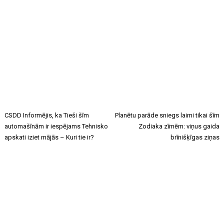
CSDD Informējis, ka Tieši šīm
Planētu parāde sniegs laimi tikai šīm
automašīnām ir iespējams Tehnisko
Zodiaka zīmēm: viņus gaida
apskati iziet mājās – Kuri tie ir?
brīnišķīgas ziņas