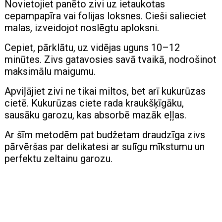
Novietojiet panēto zivi uz ietaukotas
cepampapīra vai folijas loksnes. Cieši salieciet
malas, izveidojot noslēgtu aploksni.
Cepiet, pārklātu, uz vidējas uguns 10–12
minūtes. Zivs gatavosies savā tvaikā, nodrošinot
maksimālu maigumu.
Apviļājiet zivi ne tikai miltos, bet arī kukurūzas
cietē. Kukurūzas ciete rada kraukšķīgāku,
sausāku garozu, kas absorbē mazāk eļļas.
Ar šīm metodēm pat budžetam draudzīga zivs
pārvēršas par delikatesi ar sulīgu mīkstumu un
perfektu zeltainu garozu.