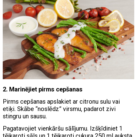
2. Marinējiet pirms cepšanas
Pirms cepšanas apslakiet ar citronu sulu vai
etiķi. Skābe “noslēdz” virsmu, padarot zivi
stingru un sausu.
Pagatavojiet vienkāršu sālījumu. Izšķīdiniet 1
tējkaroti sāls un 1 tējkaroti cukura 250 ml auksta