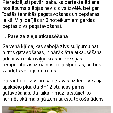
Pieredzējuši pavāri saka, ka perfekta ēdiena
noslēpums slēpjas nevis zivs izvēlē, bet gan
īpašās tehnikās pagatavošanas un cepšanas
laikā. Viņi dalījās ar 3 noteikumiem gardas
ceptas zivs pagatavošanai.
1. Pareiza zivju atkausēšana
Galvenā kļūda, kas sabojā zivs sulīgumu pat
pirms gatavošanas, ir pārāk ātra atkausēšana
ūdenī vai mikroviļņu krāsnī. Pēkšņas
temperatūras izmaiņas bojā šķiedras, un tiek
zaudēts vērtīgs mitrums.
Pārvietojiet zivi no saldētavas uz ledusskapja
apakšējo plauktu 8–12 stundas pirms
gatavošanas. Ja laika ir maz, atstājiet to
hermētiskā maisiņā zem auksta tekoša ūdens.