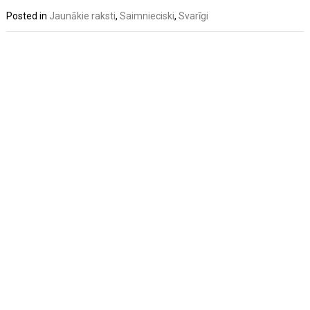
Posted in
Jaunākie raksti
,
Saimnieciski
,
Svarīgi
Post
navigation