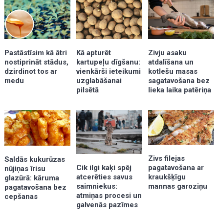
Kā apturēt
Zivju asaku
Pastāstīsim kā ātri
kartupeļu dīgšanu:
atdalīšana un
nostiprināt stādus,
vienkārši ieteikumi
kotlešu masas
dzirdinot tos ar
uzglabāšanai
sagatavošana bez
medu
pilsētā
lieka laika patēriņa
Zivs filejas
Saldās kukurūzas
pagatavošana ar
Cik ilgi kaķi spēj
nūjiņas īrisu
kraukšķīgu
atcerēties savus
glazūrā: kāruma
mannas garoziņu
saimniekus:
pagatavošana bez
atmiņas procesi un
cepšanas
galvenās pazīmes