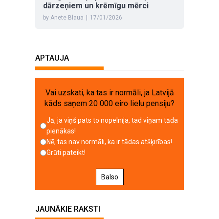
dārzeņiem un krēmīgu mērci
by Anete Blaua
|
17/01/2026
APTAUJA
Vai uzskati, ka tas ir normāli, ja Latvijā
kāds saņem 20 000 eiro lielu pensiju?
Jā, ja viņš pats to nopelnīja, tad viņam tāda
pienākas!
Nē, tas nav normāli, ka ir tādas atšķirības!
Grūti pateikt!
Balso
JAUNĀKIE RAKSTI