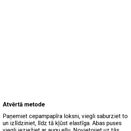
Atvērtā metode
Paņemiet cepampapīra loksni, viegli saburziet to
un izlīdziniet, līdz tā kļūst elastīga. Abas puses
viegli ieziežiet ar augu eļļu. Novietojiet uz tās