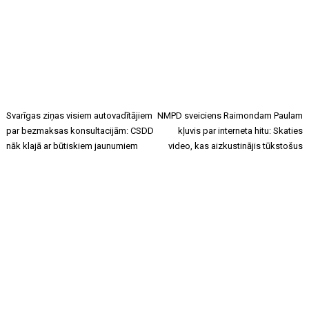
Svarīgas ziņas visiem autovadītājiem
NMPD sveiciens Raimondam Paulam
par bezmaksas konsultacijām: CSDD
kļuvis par interneta hitu: Skaties
nāk klajā ar būtiskiem jaunumiem
video, kas aizkustinājis tūkstošus