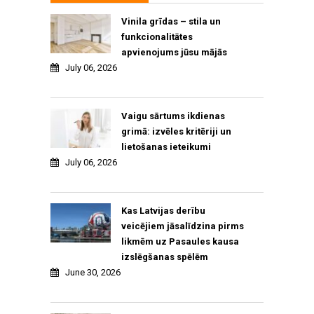
Vinila grīdas – stila un
funkcionalitātes
apvienojums jūsu mājās
July 06, 2026
Vaigu sārtums ikdienas
grimā: izvēles kritēriji un
lietošanas ieteikumi
July 06, 2026
Kas Latvijas derību
veicējiem jāsalīdzina pirms
likmēm uz Pasaules kausa
izslēgšanas spēlēm
June 30, 2026