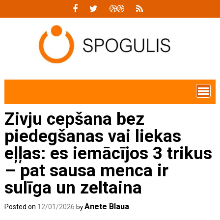
Skip
to
content
Zivju cepšana bez
piedegšanas vai liekas
eļļas: es iemācījos 3 trikus
– pat sausa menca ir
sulīga un zeltaina
Anete Blaua
Posted on
12/01/2026
by