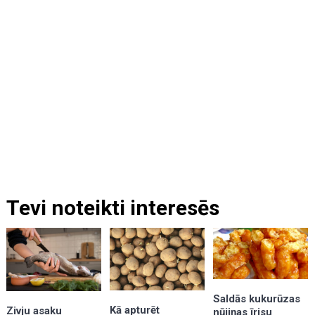
Tevi noteikti interesēs
Saldās kukurūzas
Kā apturēt
Zivju asaku
nūjiņas īrisu