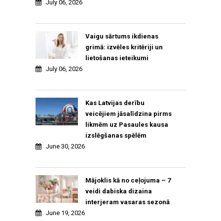
July 06, 2026
Vaigu sārtums ikdienas
grimā: izvēles kritēriji un
lietošanas ieteikumi
July 06, 2026
Kas Latvijas derību
veicējiem jāsalīdzina pirms
likmēm uz Pasaules kausa
izslēgšanas spēlēm
June 30, 2026
Mājoklis kā no ceļojuma – 7
veidi dabiska dizaina
interjeram vasaras sezonā
June 19, 2026