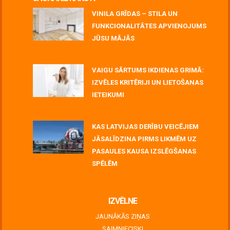
VINILA GRĪDAS – STILA UN
FUNKCIONALITĀTES APVIENOJUMS
JŪSU MĀJĀS
July 06, 2026
VAIGU SĀRTUMS IKDIENAS GRIMĀ:
IZVĒLES KRITĒRIJI UN LIETOŠANAS
IETEIKUMI
July 06, 2026
KAS LATVIJAS DERĪBU VEICĒJIEM
JĀSALĪDZINA PIRMS LIKMĒM UZ
PASAULES KAUSA IZSLĒGŠANAS
SPĒLĒM
June 30, 2026
IZVĒLNE
JAUNĀKĀS ZIŅAS
SAIMNIECISKI