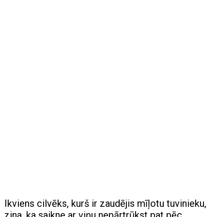
Ikviens cilvēks, kurš ir zaudējis mīļotu tuvinieku,
zina, ka saikne ar viņu nepārtrūkst pat pēc