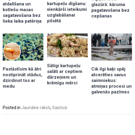
kartupeļu dīgšanu:
atdalīšana un
glazūrā: kāruma
vienkārši ieteikumi
kotlešu masas
pagatavošana bez
uzglabāšanai
sagatavošana bez
cepšanas
pilsētā
lieka laika patēriņa
Sātīgi kartupeļu
Pastāstīsim kā ātri
Cik ilgi kaķi spēj
salāti ar ceptiem
nostiprināt stādus,
atcerēties savus
dārzeņiem un
dzirdinot tos ar
saimniekus:
krēmīgu mērci
medu
atmiņas procesi un
galvenās pazīmes
Posted in
Jaunākie raksti
,
Saistoši
Post
navigation