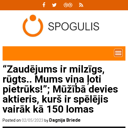
Skip
to
content
“Zaudējums ir milzīgs,
rūgts.. Mums viņa ļoti
pietrūks!”; Mūžībā devies
aktieris, kurš ir spēlējis
vairāk kā 150 lomas
Dagnija Briede
Posted on
02/05/2023
by