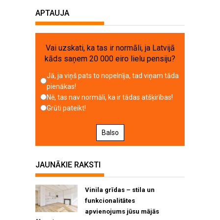
APTAUJA
Vai uzskati, ka tas ir normāli, ja Latvijā
kāds saņem 20 000 eiro lielu pensiju?
Jā, ja viņš pats to nopelnīja, tad viņam tāda
pienākas!
Nē, tas nav normāli, ka ir tādas atšķirības!
Grūti pateikt!
Balso
JAUNĀKIE RAKSTI
Vinila grīdas – stila un
funkcionalitātes
apvienojums jūsu mājās