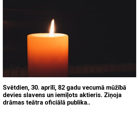
Svētdien, 30. aprīlī, 82 gadu vecumā mūžībā
devies slavens un iemīļots aktieris. Ziņoja
drāmas teātra oficiālā publika..