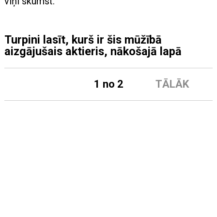
viņi skumst.
Turpini lasīt, kurš ir šis mūžībā
aizgājušais aktieris, nākošajā lapā
1 no 2
TĀLĀK