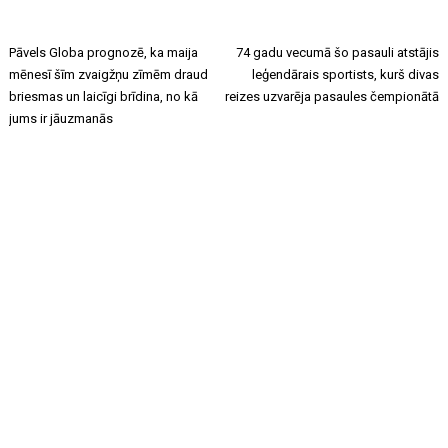
Pāvels Globa prognozē, ka maija
74 gadu vecumā šo pasauli atstājis
mēnesī šīm zvaigžņu zīmēm draud
leģendārais sportists, kurš divas
briesmas un laicīgi brīdina, no kā
reizes uzvarēja pasaules čempionātā
jums ir jāuzmanās