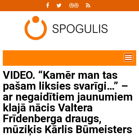
Skip
to
content
VIDEO. “Kamēr man tas
pašam liksies svarīgi…” –
ar negaidītiem jaunumiem
klajā nācis Valtera
Frīdenberga draugs,
mūziķis Kārlis Būmeisters