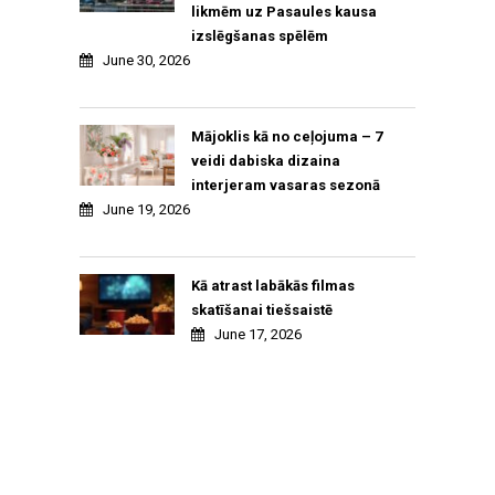
likmēm uz Pasaules kausa
izslēgšanas spēlēm
June 30, 2026
Mājoklis kā no ceļojuma – 7
veidi dabiska dizaina
interjeram vasaras sezonā
June 19, 2026
Kā atrast labākās filmas
skatīšanai tiešsaistē
June 17, 2026