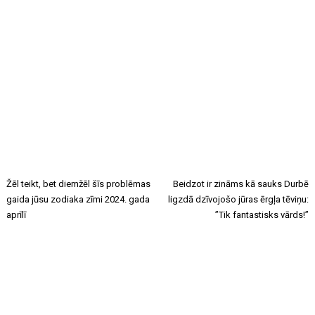
Žēl teikt, bet diemžēl šīs problēmas
Beidzot ir zināms kā sauks Durbē
gaida jūsu zodiaka zīmi 2024. gada
ligzdā dzīvojošo jūras ērgļa tēviņu:
aprīlī
”Tik fantastisks vārds!”