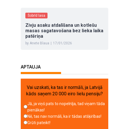
Šobrīd lasa
Zivju asaku atdalīšana un kotlešu
masas sagatavošana bez lieka laika
patēriņa
by Anete Blaua
|
17/01/2026
APTAUJA
Vai uzskati, ka tas ir normāli, ja Latvijā
kāds saņem 20 000 eiro lielu pensiju?
Jā, ja viņš pats to nopelnīja, tad viņam tāda
pienākas!
Nē, tas nav normāli, ka ir tādas atšķirības!
Grūti pateikt!