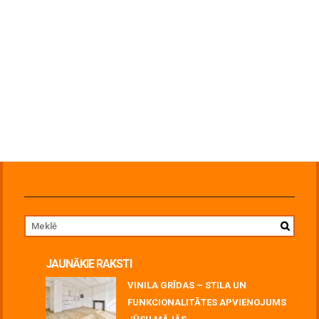
JAUNĀKIE RAKSTI
VINILA GRĪDAS – STILA UN
FUNKCIONALITĀTES APVIENOJUMS