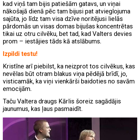
kad viņš tam bijis patiešām gatavs, un viņai
nākošajā dienā pēc tam bijusi pat atvieglojuma
sajūta, jo līdz tam visa dzīve noritējusi lielās
pārdomās un visas domas bijušas koncentrētas
tikai uz otru cilvēku, bet tad, kad Valters devies
prom – iestājies tāds kā atslābums.
Izpildi testu!
Kristīne arī piebilst, ka neizprot tos cilvēkus, kas
nevēlas būt otram blakus viņa pēdējā brīdī, jo,
visticamāk, ka viņi vienkārši baidoties no savām
emocijām.
Taču Valtera draugs Kārlis šoreiz sagādājis
jaunumus, kas ļaus pasmaidīt.