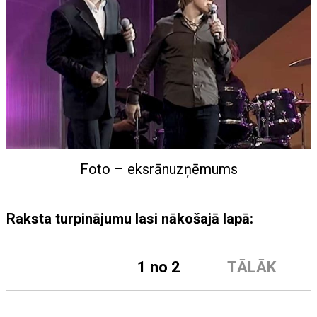
Foto – eksrānuzņēmums
Raksta turpinājumu lasi nākošajā lapā:
1 no 2
TĀLĀK