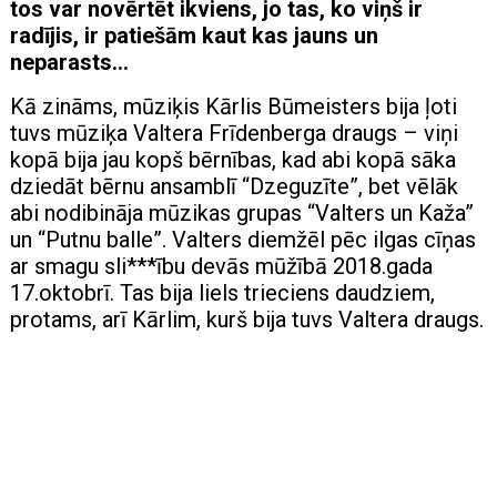
tos var novērtēt ikviens, jo tas, ko viņš ir
radījis, ir patiešām kaut kas jauns un
neparasts…
Kā zināms, mūziķis Kārlis Būmeisters bija ļoti
tuvs mūziķa Valtera Frīdenberga draugs – viņi
kopā bija jau kopš bērnības, kad abi kopā sāka
dziedāt bērnu ansamblī “Dzeguzīte”, bet vēlāk
abi nodibināja mūzikas grupas “Valters un Kaža”
un “Putnu balle”. Valters diemžēl pēc ilgas cīņas
ar smagu sli***ību devās mūžībā 2018.gada
17.oktobrī. Tas bija liels trieciens daudziem,
protams, arī Kārlim, kurš bija tuvs Valtera draugs.