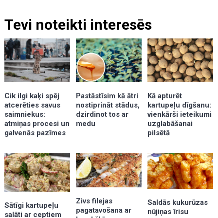
Tevi noteikti interesēs
Kā apturēt
Cik ilgi kaķi spēj
Pastāstīsim kā ātri
kartupeļu dīgšanu:
atcerēties savus
nostiprināt stādus,
vienkārši ieteikumi
saimniekus:
dzirdinot tos ar
uzglabāšanai
atmiņas procesi un
medu
pilsētā
galvenās pazīmes
Zivs filejas
Saldās kukurūzas
Sātīgi kartupeļu
pagatavošana ar
nūjiņas īrisu
salāti ar ceptiem