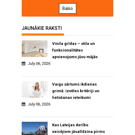
Balso
JAUNĀKIE RAKSTI
Vinila grīdas – stila un
funkcionalitātes
apvienojums jūsu mājās
July 06, 2026
Vaigu sārtums ikdienas
grimā: izvēles kritēriji un
lietošanas ieteikumi
July 06, 2026
Kas Latvijas derību
veicējiem jāsalīdzina pirms