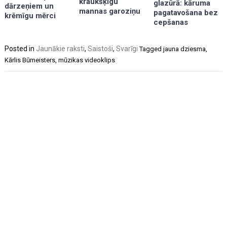
kraukšķīgu
glazūrā: kāruma
dārzeņiem un
mannas garoziņu
pagatavošana bez
krēmīgu mērci
cepšanas
Posted in
Jaunākie raksti
,
Saistoši
,
Svarīgi
Tagged
jauna dziesma
,
Kārlis Būmeisters
,
mūzikas videoklips
Post
navigation