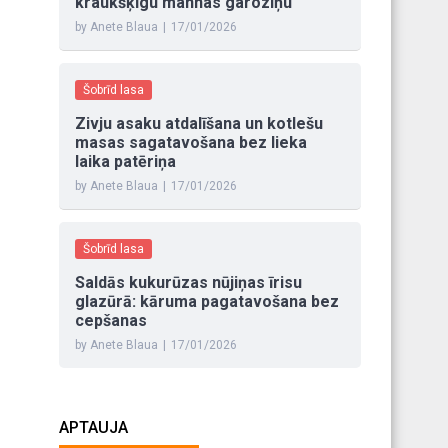
kraukšķīgu mannas garoziņu
by Anete Blaua
|
17/01/2026
Šobrīd lasa
Zivju asaku atdalīšana un kotlešu
masas sagatavošana bez lieka
laika patēriņa
by Anete Blaua
|
17/01/2026
Šobrīd lasa
Saldās kukurūzas nūjiņas īrisu
glazūrā: kāruma pagatavošana bez
cepšanas
by Anete Blaua
|
17/01/2026
APTAUJA