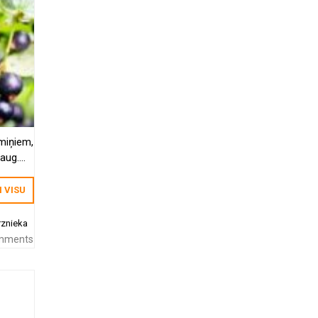
miņiem,
 aug.
I VISU
rznieka
mments