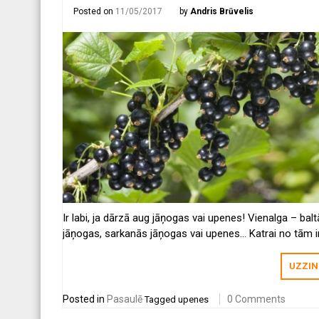
Posted on
11/05/2017
by
Andris Brūvelis
Ir labi, ja dārzā aug jāņogas vai upenes! Vienalga – bal
jāņogas, sarkanās jāņogas vai upenes… Katrai no tām ir
vitamīni un sava unikālā garša.
UZZIN
Posted in
Pasaulē
0 Comments
Tagged
upenes