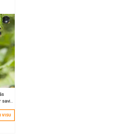
tās
 savi
I VISU