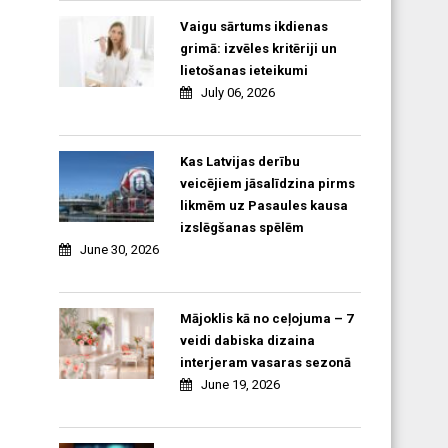
Vaigu sārtums ikdienas
grimā: izvēles kritēriji un
lietošanas ieteikumi
July 06, 2026
Kas Latvijas derību
veicējiem jāsalīdzina pirms
likmēm uz Pasaules kausa
izslēgšanas spēlēm
June 30, 2026
Mājoklis kā no ceļojuma – 7
veidi dabiska dizaina
interjeram vasaras sezonā
June 19, 2026