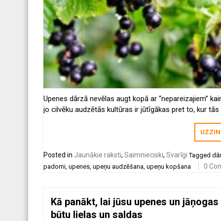
Upenes dārzā nevēlas augt kopā ar “nepareizajiem” kai
jo cilvēku audzētās kultūras ir jūtīgākas pret to, kur tās
Savukārt, savvaļā augi labi sadzīvo viens ar otru.
UZZIN
Posted in
Jaunākie raksti
,
Saimnieciski
,
Svarīgi
Tagged
dā
0 Co
padomi
,
upenes
,
upeņu audzēšana
,
upeņu kopšana
Kā panākt, lai jūsu upenes un jāņogas
būtu lielas un saldas