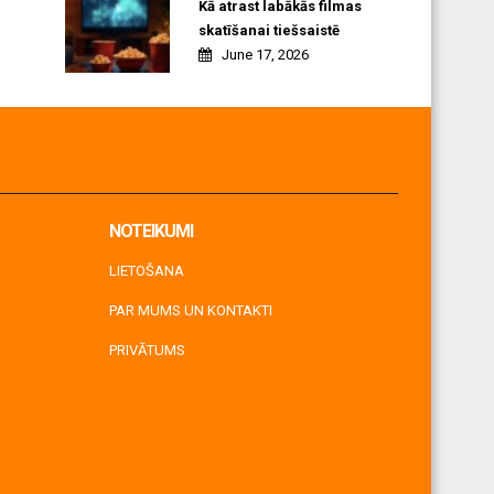
Kā atrast labākās filmas
skatīšanai tiešsaistē
June 17, 2026
NOTEIKUMI
LIETOŠANA
PAR MUMS UN KONTAKTI
PRIVĀTUMS