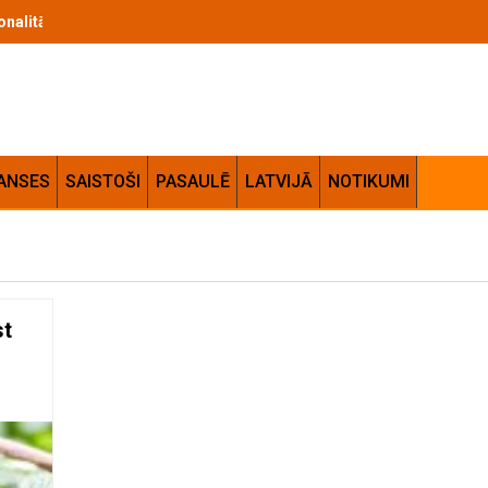
cionalitātes apvienojums jūsu mājās
ANSES
SAISTOŠI
PASAULĒ
LATVIJĀ
NOTIKUMI
st