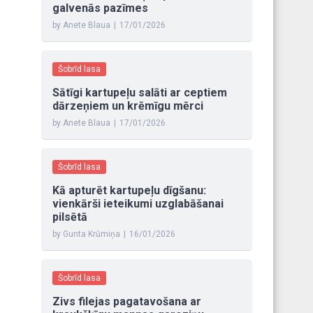
galvenās pazīmes
by Anete Blaua
|
17/01/2026
Šobrīd lasa
Sātīgi kartupeļu salāti ar ceptiem
dārzeņiem un krēmīgu mērci
by Anete Blaua
|
17/01/2026
Šobrīd lasa
Kā apturēt kartupeļu dīgšanu:
vienkārši ieteikumi uzglabāšanai
pilsētā
by Gunta Krūmiņa
|
16/01/2026
Šobrīd lasa
Zivs filejas pagatavošana ar