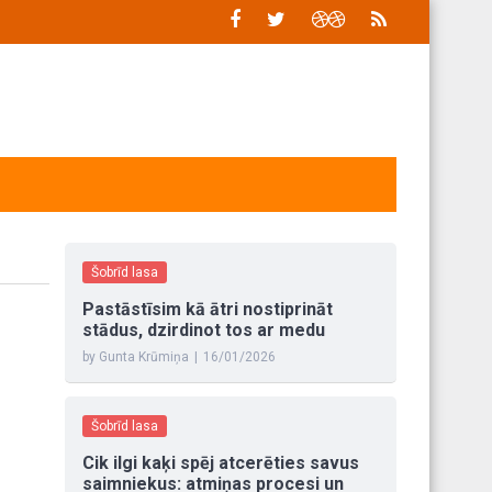
Šobrīd lasa
Pastāstīsim kā ātri nostiprināt
stādus, dzirdinot tos ar medu
by Gunta Krūmiņa
|
16/01/2026
Šobrīd lasa
Cik ilgi kaķi spēj atcerēties savus
saimniekus: atmiņas procesi un