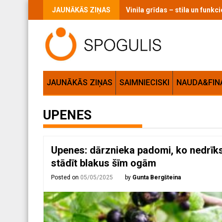
Skip
JAUNĀKĀS ZIŅAS
Vinila grīdas – stila un funk
to
content
JAUNĀKĀS ZIŅAS
SAIMNIECISKI
NAUDA&FIN
UPENES
Upenes: dārznieka padomi, ko nedrīk
stādīt blakus šīm ogām
Posted on
05/05/2025
by
Gunta Bergšteina