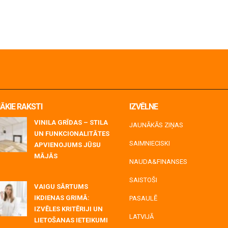
ĀKIE RAKSTI
IZVĒLNE
VINILA GRĪDAS – STILA
JAUNĀKĀS ZIŅAS
UN FUNKCIONALITĀTES
SAIMNIECISKI
APVIENOJUMS JŪSU
MĀJĀS
NAUDA&FINANSES
y 06, 2026
SAISTOŠI
VAIGU SĀRTUMS
IKDIENAS GRIMĀ:
PASAULĒ
IZVĒLES KRITĒRIJI UN
LATVIJĀ
LIETOŠANAS IETEIKUMI