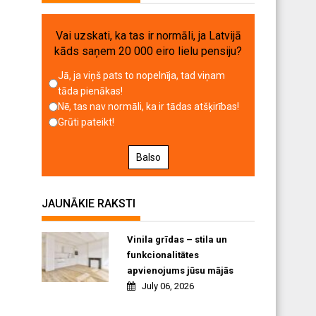
Vai uzskati, ka tas ir normāli, ja Latvijā
kāds saņem 20 000 eiro lielu pensiju?
Jā, ja viņš pats to nopelnīja, tad viņam
tāda pienākas!
Nē, tas nav normāli, ka ir tādas atšķirības!
Grūti pateikt!
Balso
JAUNĀKIE RAKSTI
Vinila grīdas – stila un
funkcionalitātes
apvienojums jūsu mājās
July 06, 2026