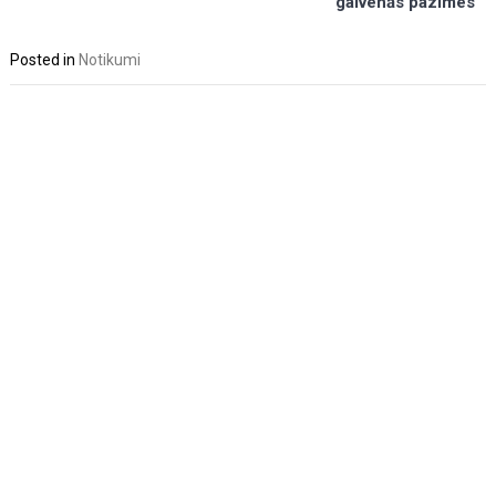
galvenās pazīmes
Posted in
Notikumi
Post
navigation