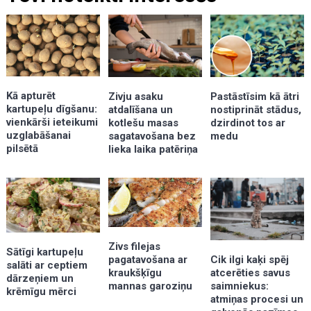
Kā apturēt
Zivju asaku
Pastāstīsim kā ātri
kartupeļu dīgšanu:
atdalīšana un
nostiprināt stādus,
vienkārši ieteikumi
kotlešu masas
dzirdinot tos ar
uzglabāšanai
sagatavošana bez
medu
pilsētā
lieka laika patēriņa
Zivs filejas
Sātīgi kartupeļu
pagatavošana ar
Cik ilgi kaķi spēj
salāti ar ceptiem
kraukšķīgu
atcerēties savus
dārzeņiem un
mannas garoziņu
saimniekus:
krēmīgu mērci
atmiņas procesi un