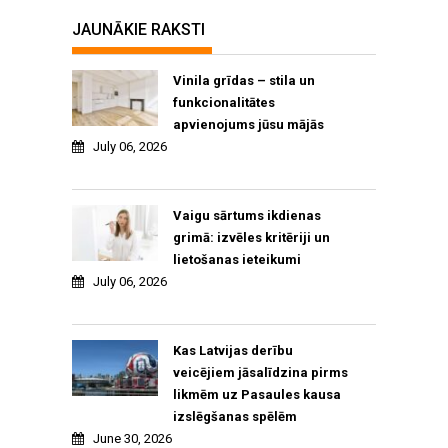
JAUNĀKIE RAKSTI
Vinila grīdas – stila un
funkcionalitātes
apvienojums jūsu mājās
July 06, 2026
Vaigu sārtums ikdienas
grimā: izvēles kritēriji un
lietošanas ieteikumi
July 06, 2026
Kas Latvijas derību
veicējiem jāsalīdzina pirms
likmēm uz Pasaules kausa
izslēgšanas spēlēm
June 30, 2026