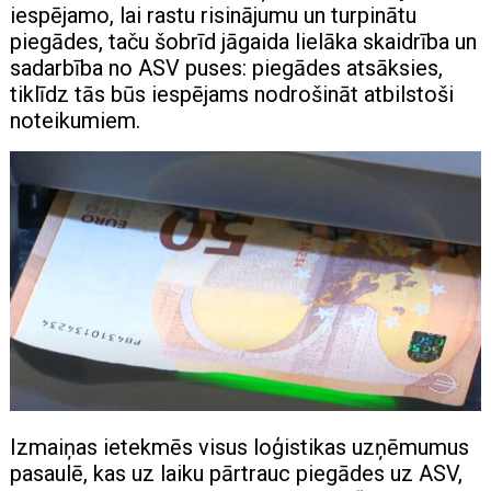
iespējamo, lai rastu risinājumu un turpinātu
piegādes, taču šobrīd jāgaida lielāka skaidrība un
sadarbība no ASV puses: piegādes atsāksies,
tiklīdz tās būs iespējams nodrošināt atbilstoši
noteikumiem.
Izmaiņas ietekmēs visus loģistikas uzņēmumus
pasaulē, kas uz laiku pārtrauc piegādes uz ASV,