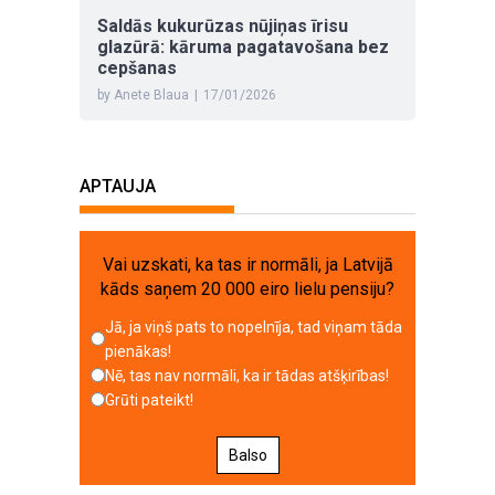
Saldās kukurūzas nūjiņas īrisu
glazūrā: kāruma pagatavošana bez
cepšanas
by Anete Blaua
|
17/01/2026
APTAUJA
Vai uzskati, ka tas ir normāli, ja Latvijā
kāds saņem 20 000 eiro lielu pensiju?
Jā, ja viņš pats to nopelnīja, tad viņam tāda
pienākas!
Nē, tas nav normāli, ka ir tādas atšķirības!
Grūti pateikt!
Balso