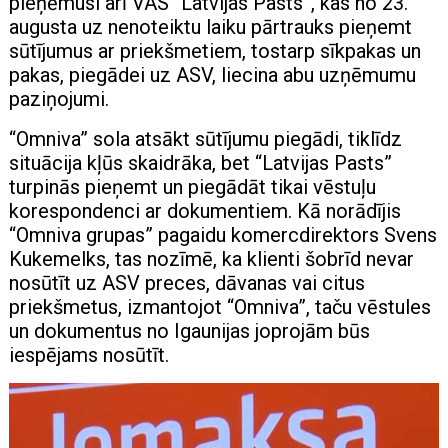
pieņēmusi arī VAS “Latvijas Pasts”, kas no 23.
augusta uz nenoteiktu laiku pārtrauks pieņemt
sūtījumus ar priekšmetiem, tostarp sīkpakas un
pakas, piegādei uz ASV, liecina abu uzņēmumu
paziņojumi.
“Omniva” sola atsākt sūtījumu piegādi, tiklīdz
situācija kļūs skaidrāka, bet “Latvijas Pasts”
turpinās pieņemt un piegādāt tikai vēstuļu
korespondenci ar dokumentiem. Kā norādījis
“Omniva grupas” pagaidu komercdirektors Svens
Kukemelks, tas nozīmē, ka klienti šobrīd nevar
nosūtīt uz ASV preces, dāvanas vai citus
priekšmetus, izmantojot “Omniva”, taču vēstules
un dokumentus no Igaunijas joprojām būs
iespējams nosūtīt.