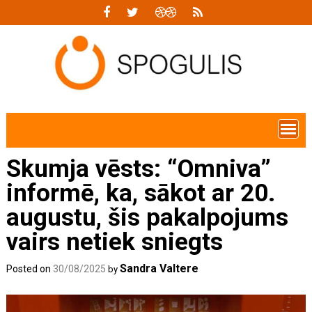
Skip
to
content
Skumja vēsts: “Omniva”
informē, ka, sākot ar 20.
augustu, šis pakalpojums
vairs netiek sniegts
Sandra Valtere
Posted on
30/08/2025
by