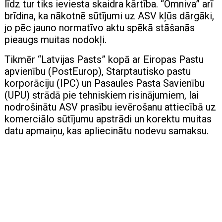
līdz tur tiks ieviesta skaidra kārtība. “Omniva” arī
brīdina, ka nākotnē sūtījumi uz ASV kļūs dārgāki,
jo pēc jauno normatīvo aktu spēkā stāšanās
pieaugs muitas nodokļi.
Tikmēr “Latvijas Pasts” kopā ar Eiropas Pastu
apvienību (PostEurop), Starptautisko pastu
korporāciju (IPC) un Pasaules Pasta Savienību
(UPU) strādā pie tehniskiem risinājumiem, lai
nodrošinātu ASV prasību ievērošanu attiecībā uz
komerciālo sūtījumu apstrādi un korektu muitas
datu apmaiņu, kas apliecinātu nodevu samaksu.