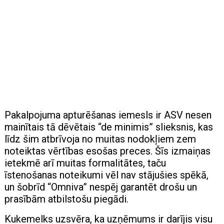
Pakalpojuma apturēšanas iemesls ir ASV nesen
mainītais tā dēvētais “de minimis” slieksnis, kas
līdz šim atbrīvoja no muitas nodokļiem zem
noteiktas vērtības esošas preces. Šīs izmaiņas
ietekmē arī muitas formalitātes, taču
īstenošanas noteikumi vēl nav stājušies spēkā,
un šobrīd “Omniva” nespēj garantēt drošu un
prasībām atbilstošu piegādi.
Kukemelks uzsvēra, ka uzņēmums ir darījis visu