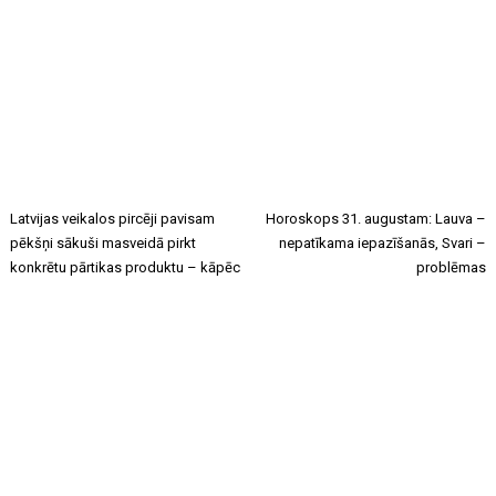
Latvijas veikalos pircēji pavisam
Horoskops 31. augustam: Lauva –
pēkšņi sākuši masveidā pirkt
nepatīkama iepazīšanās, Svari –
konkrētu pārtikas produktu – kāpēc
problēmas