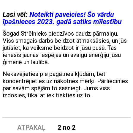
Lasi vēl:
Noteikti paveicies! Šo vārdu
īpašnieces 2023. gadā satiks mīlestību
Šogad Strēlnieks piedzīvos daudz pārmaiņu.
Viss smagais darbs beidzot atmaksāsies, un jūs
jutīsiet, ka veiksme beidzot ir jūsu pusē. Tas
ienesīs jaunas iespējas un svaigu enerģiju jūsu
ģimenē un laulībā.
Nekavējieties pie pagātnes kļūdām, bet
koncentrējieties uz nākotnes mērķi. Pārliecinies
par savām spējām to sasniegt. Jums viss
izdosies, tikai atliek tiekties uz to.
ATPAKAĻ
2 no 2