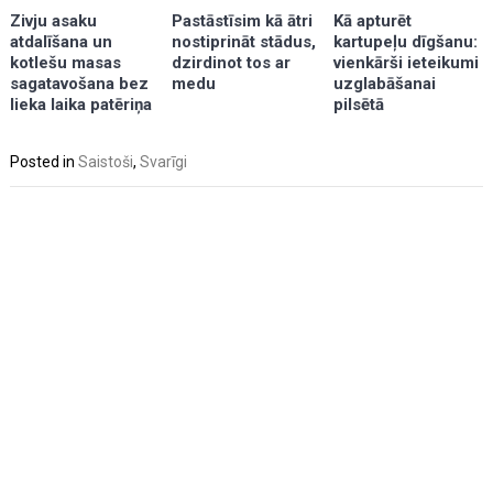
Kā apturēt
Zivju asaku
Pastāstīsim kā ātri
kartupeļu dīgšanu:
atdalīšana un
nostiprināt stādus,
vienkārši ieteikumi
kotlešu masas
dzirdinot tos ar
uzglabāšanai
sagatavošana bez
medu
pilsētā
lieka laika patēriņa
Posted in
Saistoši
,
Svarīgi
Post
navigation