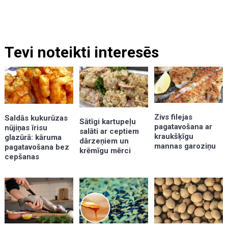
Tevi noteikti interesēs
Zivs filejas
Saldās kukurūzas
Sātīgi kartupeļu
pagatavošana ar
nūjiņas īrisu
salāti ar ceptiem
kraukšķīgu
glazūrā: kāruma
dārzeņiem un
mannas garoziņu
pagatavošana bez
krēmīgu mērci
cepšanas