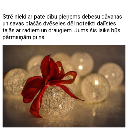
Strēlnieki ar pateicību pieņems debesu dāvanas
un savas plašās dvēseles dēļ noteikti dalīsies
tajās ar radiem un draugiem. Jums šis laiks būs
pārmaiņām pilns.