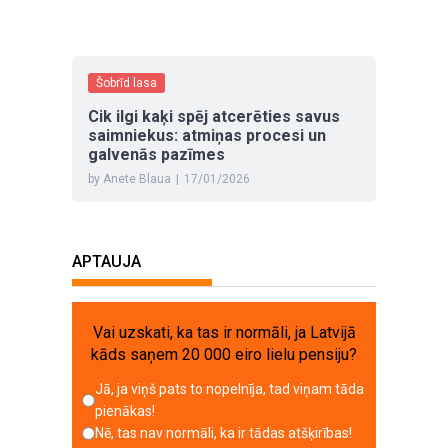
Šobrīd lasa
Cik ilgi kaķi spēj atcerēties savus
saimniekus: atmiņas procesi un
galvenās pazīmes
by Anete Blaua
|
17/01/2026
APTAUJA
Vai uzskati, ka tas ir normāli, ja Latvijā
kāds saņem 20 000 eiro lielu pensiju?
Jā, ja viņš pats to nopelnīja, tad viņam tāda
pienākas!
Nē, tas nav normāli, ka ir tādas atšķirības!