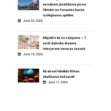
veicējiem jāsalīdzina pirms
likmēm uz Pasaules kausa
izslēgšanas spēlēm
June 30, 2026
Mājoklis kā no ceļojuma – 7
veidi dabiska dizaina
interjeram vasaras sezonā
June 19, 2026
Kā atrast labākās filmas
skatīšanai tiešsaistē
June 17, 2026