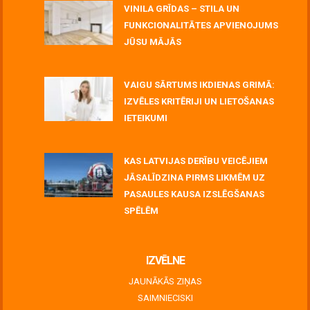
VINILA GRĪDAS – STILA UN
FUNKCIONALITĀTES APVIENOJUMS
JŪSU MĀJĀS
July 06, 2026
VAIGU SĀRTUMS IKDIENAS GRIMĀ:
IZVĒLES KRITĒRIJI UN LIETOŠANAS
IETEIKUMI
July 06, 2026
KAS LATVIJAS DERĪBU VEICĒJIEM
JĀSALĪDZINA PIRMS LIKMĒM UZ
PASAULES KAUSA IZSLĒGŠANAS
SPĒLĒM
June 30, 2026
IZVĒLNE
JAUNĀKĀS ZIŅAS
SAIMNIECISKI