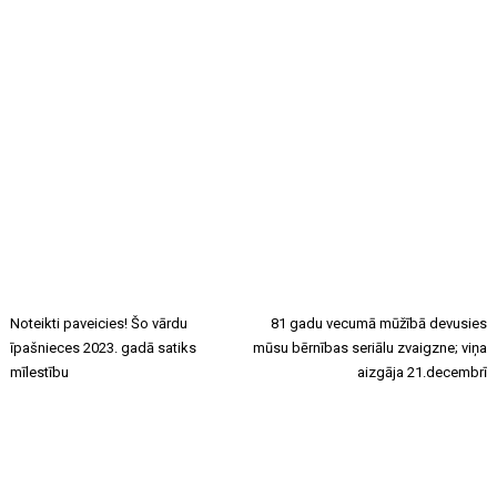
Noteikti paveicies! Šo vārdu
81 gadu vecumā mūžībā devusies
īpašnieces 2023. gadā satiks
mūsu bērnības seriālu zvaigzne; viņa
mīlestību
aizgāja 21.decembrī