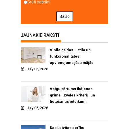
Grūti pateikt!
Balso
JAUNĀKIE RAKSTI
Vinila grīdas – stila un
funkcionalitātes
apvienojums jūsu mājās
July 06, 2026
Vaigu sārtums ikdienas
grimā: izvēles kritēriji un
lietošanas ieteikumi
July 06, 2026
Kas Latvijas derību