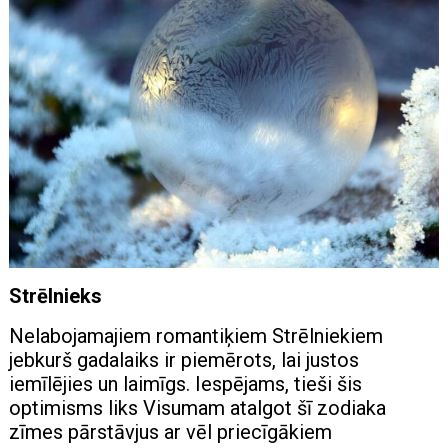
Strēlnieks
Nelabojamajiem romantiķiem Strēlniekiem
jebkurš gadalaiks ir piemērots, lai justos
iemīlējies un laimīgs. Iespējams, tieši šis
optimisms liks Visumam atalgot šī zodiaka
zīmes pārstāvjus ar vēl priecīgākiem