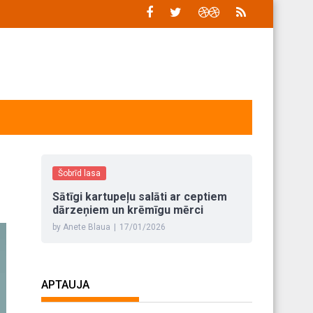
ā
Šobrīd lasa
Sātīgi kartupeļu salāti ar ceptiem
dārzeņiem un krēmīgu mērci
by Anete Blaua
|
17/01/2026
APTAUJA