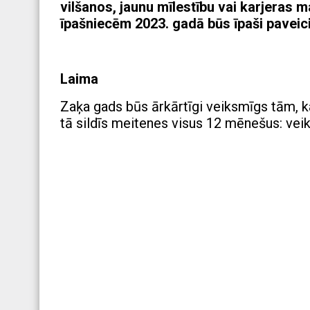
vilšanos, jaunu mīlestību vai karjeras m
īpašniecēm 2023. gadā būs īpaši paveicie
Laima
Zaķa gads būs ārkārtīgi veiksmīgs tām, ka
tā sildīs meitenes visus 12 mēnešus: vei