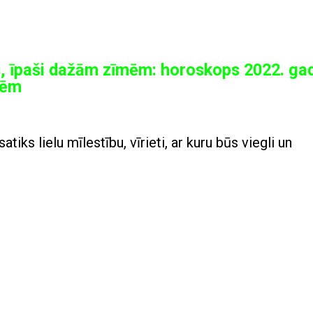
s, īpaši dažām zīmēm: horoskops 2022. ga
mēm
iks lielu mīlestību, vīrieti, ar kuru būs viegli un