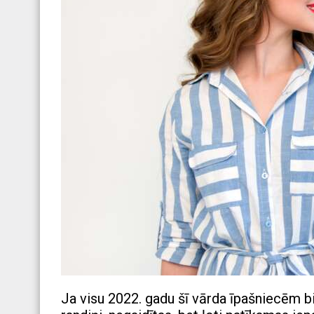
Ja visu 2022. gadu šī vārda īpašniecēm b