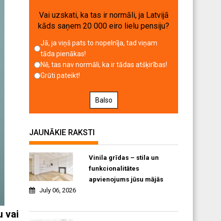
Vai uzskati, ka tas ir normāli, ja Latvijā
kāds saņem 20 000 eiro lielu pensiju?
Jā, ja viņš pats to nopelnīja, tad viņam
tāda pienākas!
Nē, tas nav normāli, ka ir tādas atšķirības!
Grūti pateikt!
Balso
JAUNĀKIE RAKSTI
Vinila grīdas – stila un
funkcionalitātes
apvienojums jūsu mājās
July 06, 2026
u vai