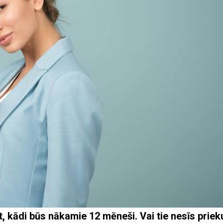
, kādi būs nākamie 12 mēneši. Vai tie nesīs priek