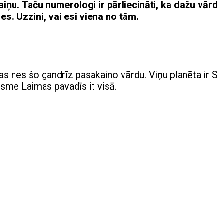
aiņu. Taču numerologi ir pārliecināti, ka dažu vār
s. Uzzini, vai esi viena no tām.
s nes šo gandrīz pasakaino vārdu. Viņu planēta ir S
ksme Laimas pavadīs it visā.