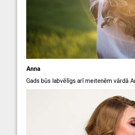
Anna
Gads būs labvēlīgs arī meitenēm vārdā An