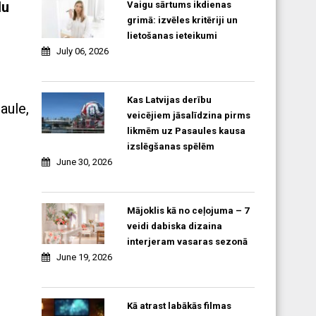
du
Vaigu sārtums ikdienas
grimā: izvēles kritēriji un
lietošanas ieteikumi
July 06, 2026
Kas Latvijas derību
aule,
veicējiem jāsalīdzina pirms
likmēm uz Pasaules kausa
izslēgšanas spēlēm
June 30, 2026
Mājoklis kā no ceļojuma – 7
veidi dabiska dizaina
interjeram vasaras sezonā
June 19, 2026
Kā atrast labākās filmas