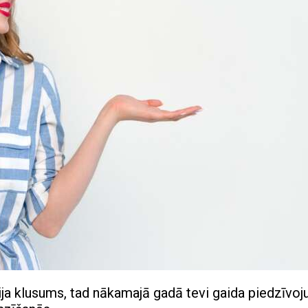
ija klusums, tad nākamajā gadā tevi gaida piedzīvoj