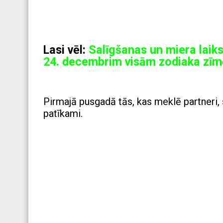
Lasi vēl:
Salīgšanas un miera laik
24. decembrim visām zodiaka zī
Pirmajā pusgadā tās, kas meklē partneri, sat
patīkami.