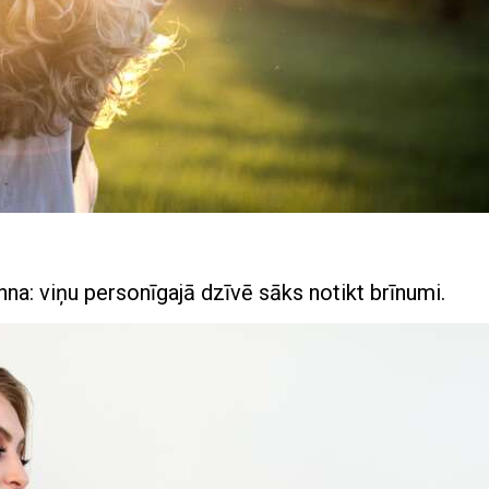
na: viņu personīgajā dzīvē sāks notikt brīnumi.