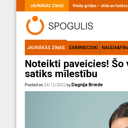
Skip
JAUNĀKĀS ZIŅAS
Vinila grīdas – stila un funk
to
content
JAUNĀKĀS ZIŅAS
SAIMNIECISKI
NAUDA&FIN
Noteikti paveicies! Šo
satiks mīlestību
Dagnija Briede
Posted on
24/12/2022
by