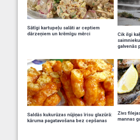
Sātīgi kartupeļu salāti ar ceptiem
dārzeņiem un krēmīgu mērci
Cik ilgi k
saimnieku
galvenās 
Zivs filej
Saldās kukurūzas nūjiņas īrisu glazūrā:
mannas g
kāruma pagatavošana bez cepšanas