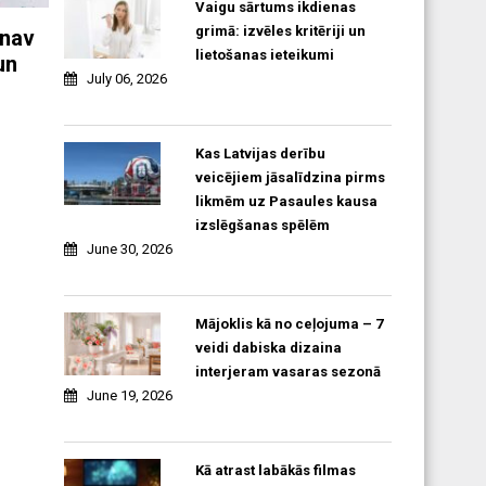
Vaigu sārtums ikdienas
grimā: izvēles kritēriji un
 nav
lietošanas ieteikumi
un
July 06, 2026
Kas Latvijas derību
veicējiem jāsalīdzina pirms
likmēm uz Pasaules kausa
izslēgšanas spēlēm
June 30, 2026
Mājoklis kā no ceļojuma – 7
veidi dabiska dizaina
interjeram vasaras sezonā
June 19, 2026
Kā atrast labākās filmas