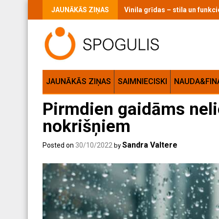
Skip
JAUNĀKĀS ZIŅAS
Vinila grīdas – stila un funk
to
content
JAUNĀKĀS ZIŅAS
SAIMNIECISKI
NAUDA&FIN
Pirmdien gaidāms nel
nokrišņiem
Sandra Valtere
Posted on
30/10/2022
by