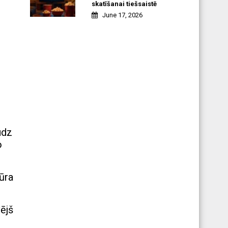
skatīšanai tiešsaistē
June 17, 2026
udz
o
ūra
vējš