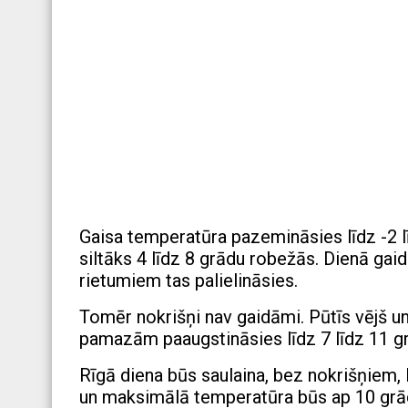
Gaisa temperatūra pazemināsies līdz -2 
siltāks 4 līdz 8 grādu robežās. Dienā g
rietumiem tas palielināsies.
Tomēr nokrišņi nav gaidāmi. Pūtīs vējš u
pamazām paaugstināsies līdz 7 līdz 11 g
Rīgā diena būs saulaina, bez nokrišņiem, 
un maksimālā temperatūra būs ap 10 grā