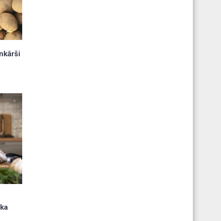
nkārši
u
ika