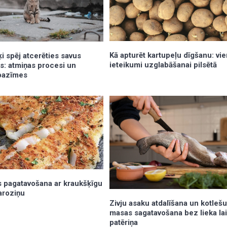
Kā apturēt kartupeļu dīgšanu: vie
aķi spēj atcerēties savus
ieteikumi uzglabāšanai pilsētā
s: atmiņas procesi un
pazīmes
as pagatavošana ar kraukšķīgu
aroziņu
Zivju asaku atdalīšana un kotleš
masas sagatavošana bez lieka la
patēriņa