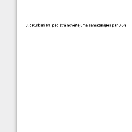
3. ceturksnī IKP pēc ātrā novērtējuma samazinājies par 0,6%