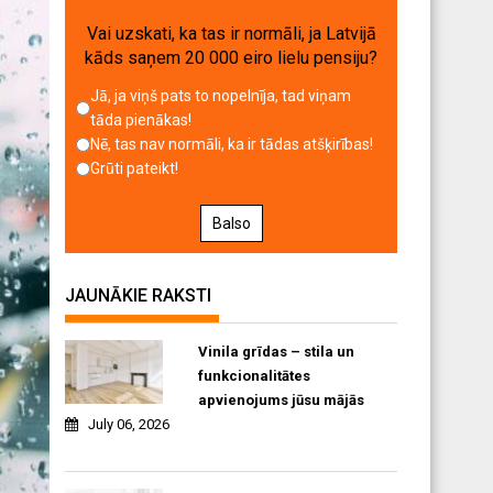
Vai uzskati, ka tas ir normāli, ja Latvijā
kāds saņem 20 000 eiro lielu pensiju?
Jā, ja viņš pats to nopelnīja, tad viņam
tāda pienākas!
Nē, tas nav normāli, ka ir tādas atšķirības!
Grūti pateikt!
Balso
JAUNĀKIE RAKSTI
Vinila grīdas – stila un
funkcionalitātes
apvienojums jūsu mājās
July 06, 2026