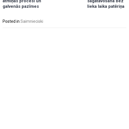
sagatavošana bez
atmiņas procesi un
lieka laika patēriņa
galvenās pazīmes
Posted in
Saimnieciski
Post
navigation