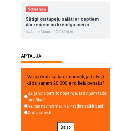
Šobrīd lasa
Sātīgi kartupeļu salāti ar ceptiem
dārzeņiem un krēmīgu mērci
by Anete Blaua
|
17/01/2026
APTAUJA
Vai uzskati, ka tas ir normāli, ja Latvijā
kāds saņem 20 000 eiro lielu pensiju?
Jā, ja viņš pats to nopelnīja, tad viņam tāda
pienākas!
Nē, tas nav normāli, ka ir tādas atšķirības!
Grūti pateikt!
Balso