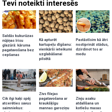
Tevi noteikti interesēs
Saldās kukurūzas
Kā apturēt
Pastāstīsim kā ātri
nūjiņas īrisu
kartupeļu dīgšanu:
nostiprināt stādus,
glazūrā: kāruma
vienkārši ieteikumi
dzirdinot tos ar
pagatavošana bez
uzglabāšanai
medu
cepšanas
pilsētā
Zivs filejas
pagatavošana ar
Zivju asaku
Cik ilgi kaķi spēj
kraukšķīgu
atdalīšana un
atcerēties savus
mannas garoziņu
kotlešu masas
saimniekus: