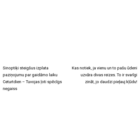
Sinoptiķi steigšus izplata
Kas notiek, ja vienu un to pašu ūdeni
paziņojumu par gaidāmo laiku
uzvāra divas reizes. To ir svarīgi
Ceturtdien – Tuvojas ļoti spēcīgs
zināt, jo daudzi pieļauj kļūdu!
negaiss