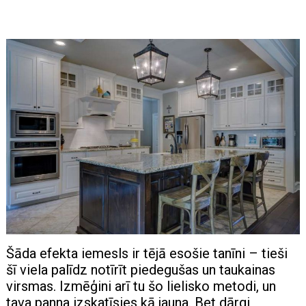
Šāda efekta iemesls ir tējā esošie tanīni – tieši
šī viela palīdz notīrīt piedegušas un taukainas
virsmas. Izmēģini arī tu šo lielisko metodi, un
tava panna izskatīsies kā jauna. Bet dārgi