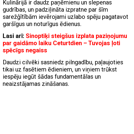
Kulinārijā ir daudz paņēmienu un slepenas
gudrības, un padziļināta izpratne par šīm
sarežģītībām ievērojami uzlabo spēju pagatavot
garšīgus un noturīgus ēdienus.
Lasi arī:
Sinoptiķi steigšus izplata paziņojumu
par gaidāmo laiku Ceturtdien – Tuvojas ļoti
spēcīgs negaiss
Daudzi cilvēki sasniedz pilngadību, paļaujoties
tikai uz fasētiem ēdieniem, un viņiem trūkst
iespēju iegūt šādas fundamentālas un
neaizstājamas zināšanas.