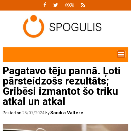
Skip
to
content
Pagatavo tēju pannā. Ļoti
pārsteidzošs rezultāts;
Gribēsi izmantot šo triku
atkal un atkal
Sandra Valtere
Posted on
25/07/2024
by