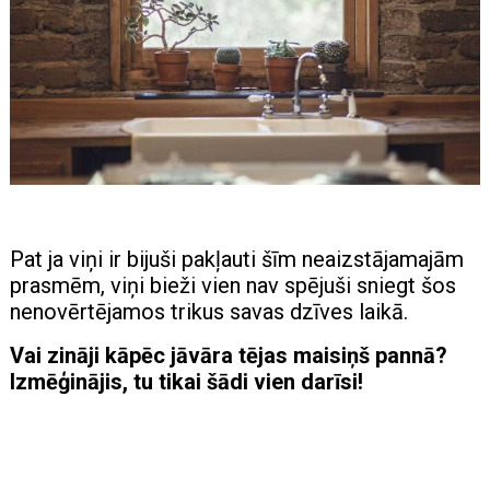
Pat ja viņi ir bijuši pakļauti šīm neaizstājamajām
prasmēm, viņi bieži vien nav spējuši sniegt šos
nenovērtējamos trikus savas dzīves laikā.
Vai zināji kāpēc jāvāra tējas maisiņš pannā?
Izmēģinājis, tu tikai šādi vien darīsi!