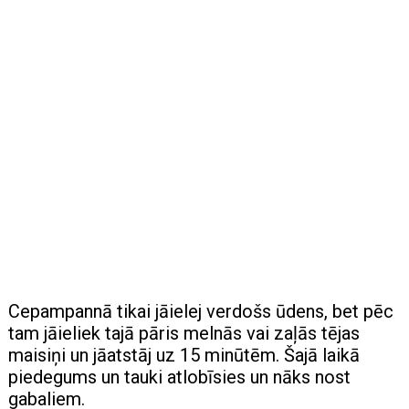
Cepampannā tikai jāielej verdošs ūdens, bet pēc
tam jāieliek tajā pāris melnās vai zaļās tējas
maisiņi un jāatstāj uz 15 minūtēm. Šajā laikā
piedegums un tauki atlobīsies un nāks nost
gabaliem.