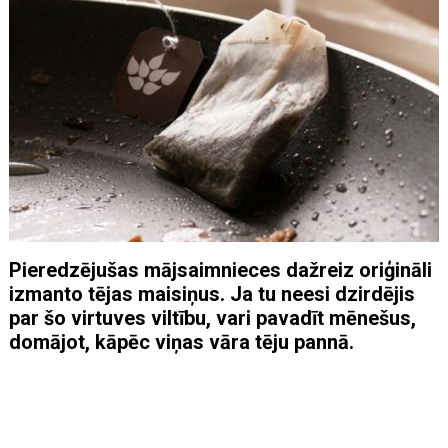
Pieredzējušas mājsaimnieces dažreiz oriģināli
izmanto tējas maisiņus. Ja tu neesi dzirdējis
par šo virtuves viltību, vari pavadīt mēnešus,
domājot, kāpēc viņas vāra tēju pannā.