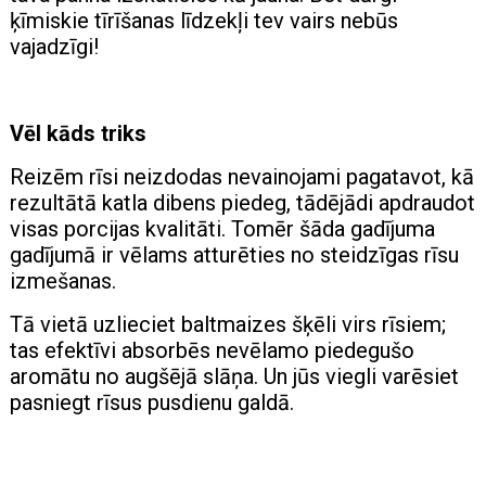
ķīmiskie tīrīšanas līdzekļi tev vairs nebūs
vajadzīgi!
Vēl kāds triks
Reizēm rīsi neizdodas nevainojami pagatavot, kā
rezultātā katla dibens piedeg, tādējādi apdraudot
visas porcijas kvalitāti. Tomēr šāda gadījuma
gadījumā ir vēlams atturēties no steidzīgas rīsu
izmešanas.
Tā vietā uzlieciet baltmaizes šķēli virs rīsiem;
tas efektīvi absorbēs nevēlamo piedegušo
aromātu no augšējā slāņa. Un jūs viegli varēsiet
pasniegt rīsus pusdienu galdā.