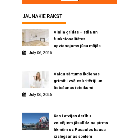
JAUNĀKIE RAKSTI
Vinila grīdas – stila un
funkcionalitātes
apvienojums jūsu mājās
July 06, 2026
Vaigu sārtums ikdienas
grimā: izvēles kritēriji un
lietošanas ieteikumi
July 06, 2026
Kas Latvijas derību
veicējiem jāsalīdzina pirms
likmēm uz Pasaules kausa
izslēgšanas spēlēm