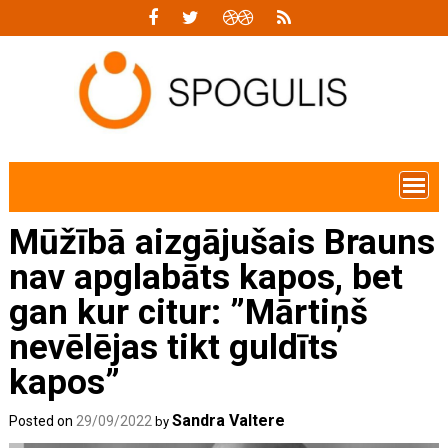
Skip
to
content
Mūžībā aizgājušais Brauns
nav apglabāts kapos, bet
gan kur citur: ”Mārtiņš
nevēlējas tikt guldīts
kapos”
Sandra Valtere
Posted on
29/09/2022
by