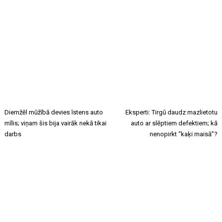
Diemžēl mūžībā devies īstens auto
Eksperti: Tirgū daudz mazlietotu
mīlis; viņam šis bija vairāk nekā tikai
auto ar slēptiem defektiem; kā
darbs
nenopirkt “kaķi maisā”?