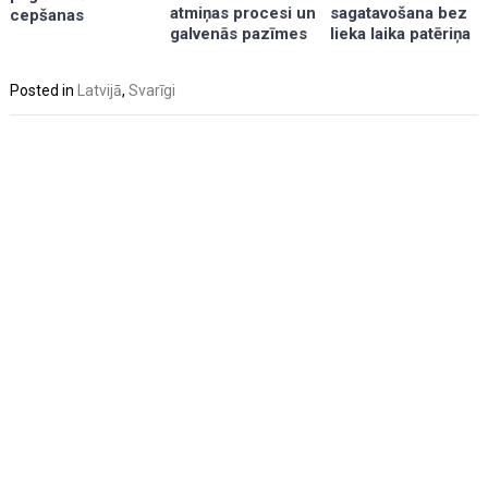
sagatavošana bez
atmiņas procesi un
cepšanas
lieka laika patēriņa
galvenās pazīmes
Posted in
Latvijā
,
Svarīgi
Post
navigation