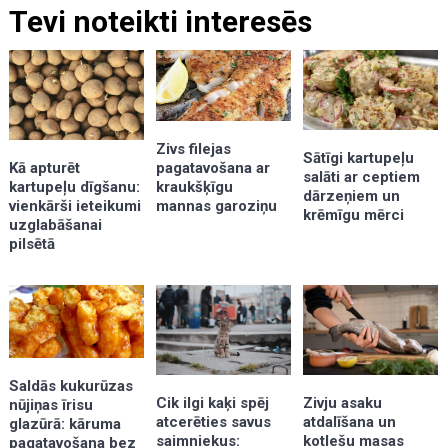
Tevi noteikti interesēs
Zivs filejas
Sātīgi kartupeļu
Kā apturēt
pagatavošana ar
salāti ar ceptiem
kartupeļu dīgšanu:
kraukšķīgu
dārzeņiem un
vienkārši ieteikumi
mannas garoziņu
krēmīgu mērci
uzglabāšanai
pilsētā
Saldās kukurūzas
Zivju asaku
Cik ilgi kaķi spēj
nūjiņas īrisu
atdalīšana un
atcerēties savus
glazūrā: kāruma
kotlešu masas
saimniekus:
pagatavošana bez