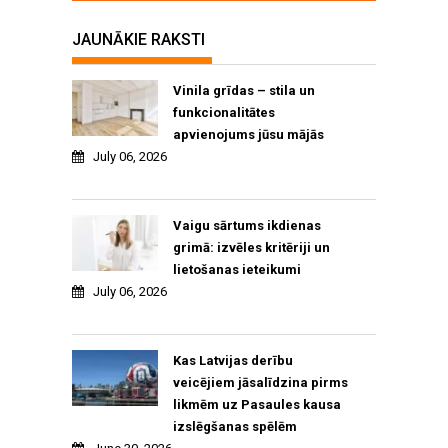
JAUNĀKIE RAKSTI
Vinila grīdas – stila un
funkcionalitātes
apvienojums jūsu mājās
July 06, 2026
Vaigu sārtums ikdienas
grimā: izvēles kritēriji un
lietošanas ieteikumi
July 06, 2026
Kas Latvijas derību
veicējiem jāsalīdzina pirms
likmēm uz Pasaules kausa
izslēgšanas spēlēm