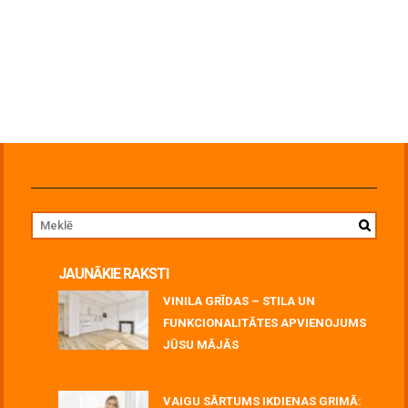
JAUNĀKIE RAKSTI
VINILA GRĪDAS – STILA UN
FUNKCIONALITĀTES APVIENOJUMS
JŪSU MĀJĀS
July 06, 2026
VAIGU SĀRTUMS IKDIENAS GRIMĀ: