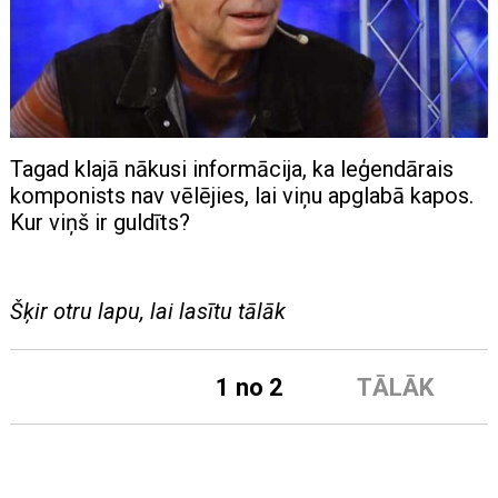
Tagad klajā nākusi informācija, ka leģendārais
komponists nav vēlējies, lai viņu apglabā kapos.
Kur viņš ir guldīts?
Šķir otru lapu, lai lasītu tālāk
1 no 2
TĀLĀK