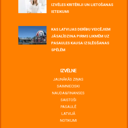
IZVĒLES KRITĒRIJI UN LIETOŠANAS
IETEIKUMI
July 06, 2026
KAS LATVIJAS DERĪBU VEICĒJIEM
JĀSALĪDZINA PIRMS LIKMĒM UZ
PASAULES KAUSA IZSLĒGŠANAS
SPĒLĒM
June 30, 2026
IZVĒLNE
JAUNĀKĀS ZIŅAS
SAIMNIECISKI
NAUDA&FINANSES
SAISTOŠI
PASAULĒ
LATVIJĀ
NOTIKUMI