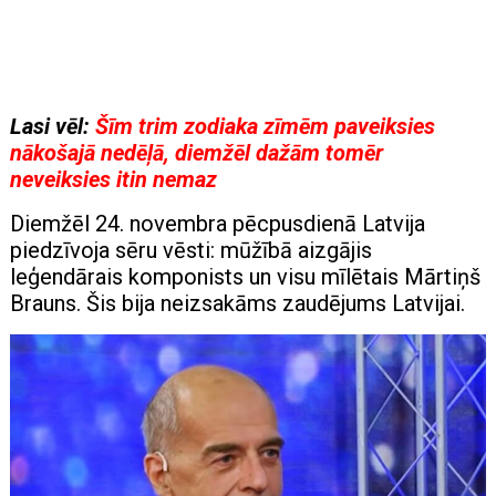
Lasi vēl:
Šīm trim zodiaka zīmēm paveiksies
nākošajā nedēļā, diemžēl dažām tomēr
neveiksies itin nemaz
Diemžēl 24. novembra pēcpusdienā Latvija
piedzīvoja sēru vēsti: mūžībā aizgājis
leģendārais komponists un visu mīlētais Mārtiņš
Brauns. Šis bija neizsakāms zaudējums Latvijai.