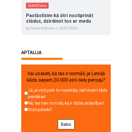
Šobrīd lasa
Pastāstīsim kā ātri nostiprināt
stādus, dzirdinot tos ar medu
by Gunta Krūmiņa
|
16/01/2026
APTAUJA
Vai uzskati, ka tas ir normāli, ja Latvijā
kāds saņem 20 000 eiro lielu pensiju?
Jā, ja viņš pats to nopelnīja, tad viņam tāda
pienākas!
Nē, tas nav normāli, ka ir tādas atšķirības!
Grūti pateikt!
Balso