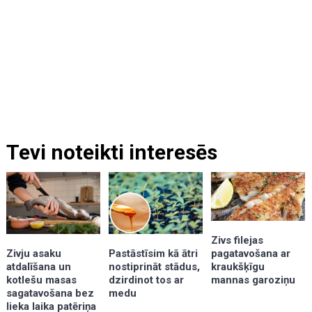
Tevi noteikti interesēs
Zivs filejas
pagatavošana ar
Zivju asaku
Pastāstīsim kā ātri
kraukšķīgu
atdalīšana un
nostiprināt stādus,
mannas garoziņu
kotlešu masas
dzirdinot tos ar
sagatavošana bez
medu
lieka laika patēriņa