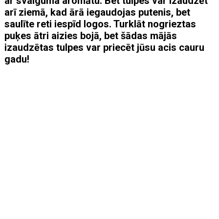
ar svaiguma aromātu. Bet tulpes var izaudzēt
arī ziemā, kad ārā iegaudojas putenis, bet
saulīte reti iespīd logos. Turklāt nogrieztas
puķes ātri aizies bojā, bet šādas mājās
izaudzētas tulpes var priecēt jūsu acis cauru
gadu!