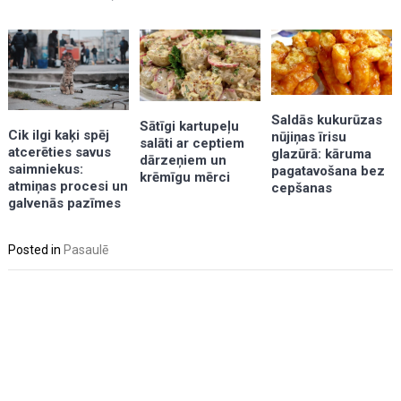
Saldās kukurūzas
Sātīgi kartupeļu
Cik ilgi kaķi spēj
nūjiņas īrisu
salāti ar ceptiem
atcerēties savus
glazūrā: kāruma
dārzeņiem un
saimniekus:
pagatavošana bez
krēmīgu mērci
atmiņas procesi un
cepšanas
galvenās pazīmes
Posted in
Pasaulē
Post
navigation