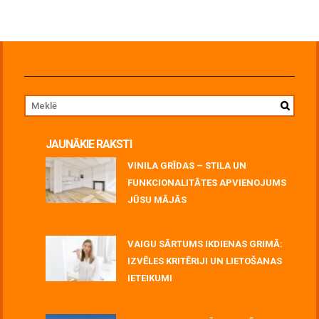
JAUNĀKIE RAKSTI
VINILA GRĪDAS – STILA UN
FUNKCIONALITĀTES APVIENOJUMS
JŪSU MĀJĀS
July 06, 2026
VAIGU SĀRTUMS IKDIENAS GRIMĀ:
IZVĒLES KRITĒRIJI UN LIETOŠANAS
IETEIKUMI
July 06, 2026