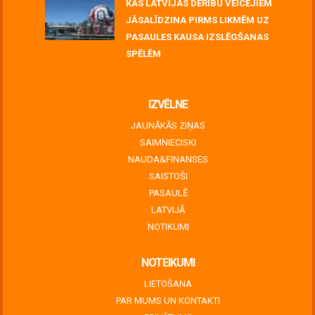
KAS LATVIJAS DERĪBU VEICĒJIEM
JĀSALĪDZINA PIRMS LIKMĒM UZ
PASAULES KAUSA IZSLĒGŠANAS
SPĒLĒM
June 30, 2026
IZVĒLNE
JAUNĀKĀS ZIŅAS
SAIMNIECISKI
NAUDA&FINANSES
SAISTOŠI
PASAULĒ
LATVIJĀ
NOTIKUMI
NOTEIKUMI
LIETOŠANA
PAR MUMS UN KONTAKTI