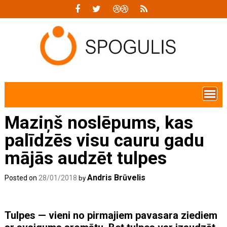
Skip
to
content
Maziņš noslēpums, kas
palīdzēs visu cauru gadu
mājās audzēt tulpes
Andris Brūvelis
Posted on
28/01/2018
by
Tulpes — vieni no pirmajiem pavasara ziediem