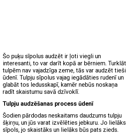
Šo puķu sīpolus audzēt ir ļoti viegli un
interesanti, to var darīt kopā ar bērniem. Turklāt
tulpēm nav vajadzīga zeme, tās var audzēt tieši
ūdenī. Tulpju sīpolus vajag iegādāties rudenī un
glabāt tos ledusskapī, kamēr nebūs noskaņa
radīt skaistumu savā dzīvoklī.
Tulpju audzēšanas process ūdenī
Šodien pārdodas neskaitams daudzums tulpju
šķirņu, un jūs varat izvēlēties jebkuru. Jo lielāks
sīpols, jo skaistāks un lielāks būs pats zieds.