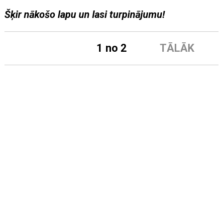
Šķir nākošo lapu un lasi turpinājumu!
1 no 2
TĀLĀK