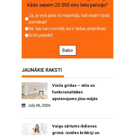
kāds saņem 20 000 eiro lielu pensiju?
Jā, ja viņš pats to nopelnīja, tad viņam tāda
pienākas!
Nē, tas nav normāli, ka ir tādas atšķirības!
Grūti pateikt!
Balso
JAUNĀKIE RAKSTI
Vinila grīdas – stila un
funkcionalitātes
apvienojums jūsu mājās
July 06, 2026
Vaigu sārtums ikdienas
grimā: izvēles kritēriji un