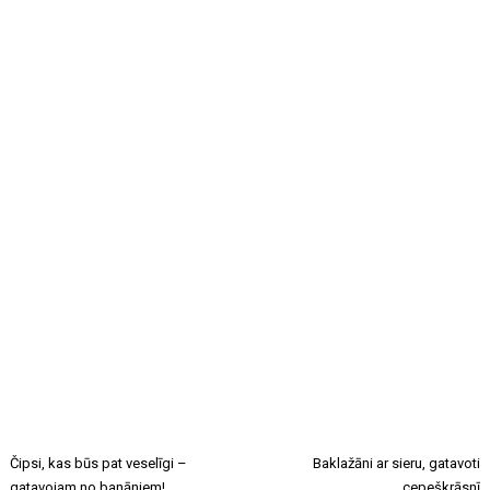
Čipsi, kas būs pat veselīgi –
Baklažāni ar sieru, gatavoti
gatavojam no banāniem!
cepeškrāsnī