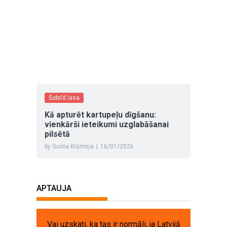
Šobrīd lasa
Kā apturēt kartupeļu dīgšanu:
vienkārši ieteikumi uzglabāšanai
pilsētā
by Gunta Krūmiņa
|
16/01/2026
APTAUJA
Vai uzskati, ka tas ir normāli, ja Latvijā