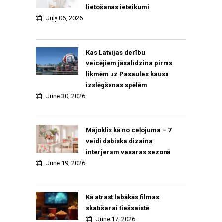
lietošanas ieteikumi
July 06, 2026
Kas Latvijas derību
veicējiem jāsalīdzina pirms
likmēm uz Pasaules kausa
izslēgšanas spēlēm
June 30, 2026
Mājoklis kā no ceļojuma – 7
veidi dabiska dizaina
interjeram vasaras sezonā
June 19, 2026
Kā atrast labākās filmas
skatīšanai tiešsaistē
June 17, 2026